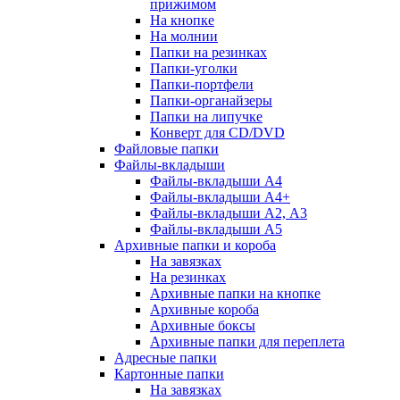
прижимом
На кнопке
На молнии
Папки на резинках
Папки-уголки
Папки-портфели
Папки-органайзеры
Папки на липучке
Конверт для CD/DVD
Файловые папки
Файлы-вкладыши
Файлы-вкладыши А4
Файлы-вкладыши А4+
Файлы-вкладыши А2, А3
Файлы-вкладыши А5
Архивные папки и короба
На завязках
На резинках
Архивные папки на кнопке
Архивные короба
Архивные боксы
Архивные папки для переплета
Адресные папки
Картонные папки
На завязках