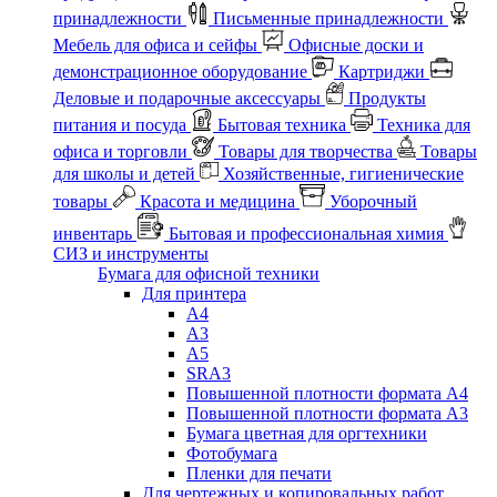
принадлежности
Письменные принадлежности
Мебель для офиса и сейфы
Офисные доски и
демонстрационное оборудование
Картриджи
Деловые и подарочные аксессуары
Продукты
питания и посуда
Бытовая техника
Техника для
офиса и торговли
Товары для творчества
Товары
для школы и детей
Хозяйственные, гигиенические
товары
Красота и медицина
Уборочный
инвентарь
Бытовая и профессиональная химия
СИЗ и инструменты
Бумага для офисной техники
Для принтера
А4
А3
А5
SRA3
Повышенной плотности формата А4
Повышенной плотности формата А3
Бумага цветная для оргтехники
Фотобумага
Пленки для печати
Для чертежных и копировальных работ