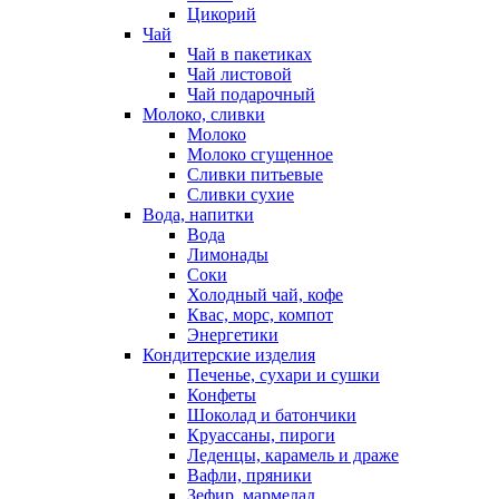
Цикорий
Чай
Чай в пакетиках
Чай листовой
Чай подарочный
Молоко, сливки
Молоко
Молоко сгущенное
Сливки питьевые
Сливки сухие
Вода, напитки
Вода
Лимонады
Соки
Холодный чай, кофе
Квас, морс, компот
Энергетики
Кондитерские изделия
Печенье, сухари и сушки
Конфеты
Шоколад и батончики
Круассаны, пироги
Леденцы, карамель и драже
Вафли, пряники
Зефир, мармелад