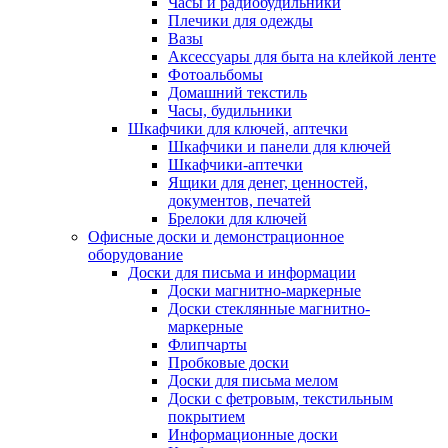
Часы и радиобудильники
Плечики для одежды
Вазы
Аксессуары для быта на клейкой ленте
Фотоальбомы
Домашний текстиль
Часы, будильники
Шкафчики для ключей, аптечки
Шкафчики и панели для ключей
Шкафчики-аптечки
Ящики для денег, ценностей,
документов, печатей
Брелоки для ключей
Офисные доски и демонстрационное
оборудование
Доски для письма и информации
Доски магнитно-маркерные
Доски стеклянные магнитно-
маркерные
Флипчарты
Пробковые доски
Доски для письма мелом
Доски с фетровым, текстильным
покрытием
Информационные доски