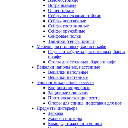
Взломостойкие
Встраиваемые
Огнестойкие
Сейфы огневзломостойкие
Сейфы депозитные
Сейфы гостиничные
Сейфы оружейные
Сейфовые полки
Тайники (сейфы-книги)
Мебель для столовых, баров и кафе
Стулья и табуреты для столовых, баров
и кафе
Столы для столовых, баров и кафе
Вешалки напольные, настенные
Вешалки напольные
Вешалки настенные
Эрогономика рабочего места
Коврики придверные
Защитные покрытия
Противоскользящие ленты
Опоры для спины, подставки для ног
Предметы интерьера
Зеркала
Жалюзи и шторы
Комоды, этажерки и ящики