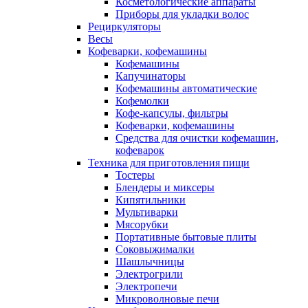
Косметологические аппараты
Приборы для укладки волос
Рециркуляторы
Весы
Кофеварки, кофемашины
Кофемашины
Капучинаторы
Кофемашины автоматические
Кофемолки
Кофе-капсулы, фильтры
Кофеварки, кофемашины
Средства для очистки кофемашин,
кофеварок
Техника для приготовления пищи
Тостеры
Блендеры и миксеры
Кипятильники
Мультиварки
Мясорубки
Портативные бытовые плиты
Соковыжималки
Шашлычницы
Электрогрили
Электропечи
Микроволновые печи