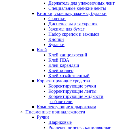
Держатель для упаковочных лент
Специальные клейкие ленты
Кнопки, скрепки, зажимы, булавки
Скрепки
Диспенсеры для скрепок
Зажимы для бумаг
Набор скрепок и зажимов
Кнопки
Булавки
Клей
Клей канцелярский
Клей ПВА
Клей-карандаш
Клей-роллер
Клей хозяйственный
Корректирующие средства
Корректирующие ручки
Корректирующие ленты
Корректирующие жидкости,
разбавители
Комплектующие к дыроколам
Письменные принадлежности
Ручки
Шариковые
Роллеры, линеры, капиллярные