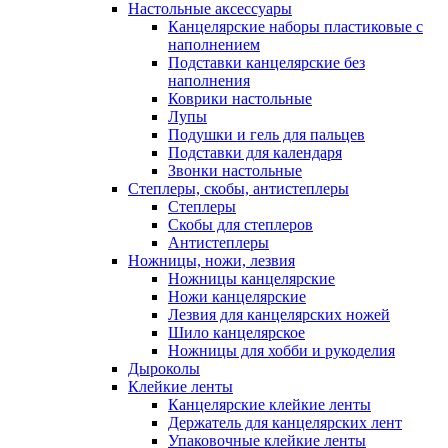
Настольные аксессуары
Канцелярские наборы пластиковые с
наполнением
Подставки канцелярские без
наполнения
Коврики настольные
Лупы
Подушки и гель для пальцев
Подставки для календаря
Звонки настольные
Степлеры, скобы, антистеплеры
Степлеры
Скобы для степлеров
Антистеплеры
Ножницы, ножи, лезвия
Ножницы канцелярские
Ножи канцелярские
Лезвия для канцелярских ножей
Шило канцелярское
Ножницы для хобби и рукоделия
Дыроколы
Клейкие ленты
Канцелярские клейкие ленты
Держатель для канцелярских лент
Упаковочные клейкие ленты