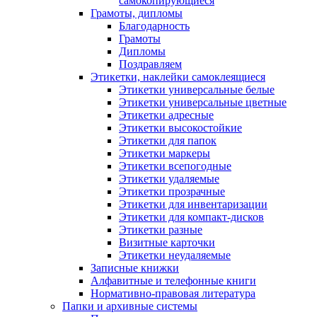
самокопирующиеся
Грамоты, дипломы
Благодарность
Грамоты
Дипломы
Поздравляем
Этикетки, наклейки самоклеящиеся
Этикетки универсальные белые
Этикетки универсальные цветные
Этикетки адресные
Этикетки высокостойкие
Этикетки для папок
Этикетки маркеры
Этикетки всепогодные
Этикетки удаляемые
Этикетки прозрачные
Этикетки для инвентаризации
Этикетки для компакт-дисков
Этикетки разные
Визитные карточки
Этикетки неудаляемые
Записные книжки
Алфавитные и телефонные книги
Нормативно-правовая литература
Папки и архивные системы