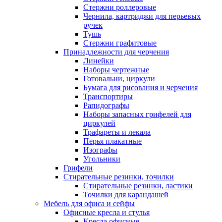
Стержни роллеровые
Чернила, картриджи для перьевых
ручек
Тушь
Стержни графитовые
Принадлежности для черчения
Линейки
Наборы чертежные
Готовальни, циркули
Бумага для рисования и черчения
Транспортиры
Рапидографы
Наборы запасных грифелей для
циркулей
Трафареты и лекала
Перья плакатные
Изографы
Угольники
Грифели
Стирательные резинки, точилки
Стирательные резинки, ластики
Точилки для карандашей
Мебель для офиса и сейфы
Офисные кресла и стулья
Кресла офисные