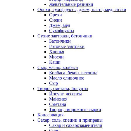
Жевательные резинки
Орехи, сухофрукты, джем, паста, мед, снэки
Орехи
Снеки
Джем, мед
Сухофрукты
Сухие завтраки, батончики
Батончики
Готовые завтраки
Хлопья
Мюсли
Каши
Сыр, масло, колбаса
Колбаса, бекон, ветчина
Масло сливочное
Сыр
Творог, сметана, йогурты
Йогурт, десерты
Майонез
Сметана
Творог, творожные сырки
Консервация
Сахар, соль, специи и приправы
Сахар и сахарозаменители
Соль