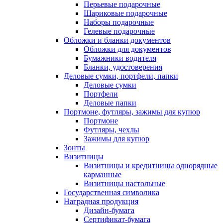
Перьевые подарочные
Шариковые подарочные
Наборы подарочные
Гелевые подарочные
Обложки и бланки документов
Обложки для документов
Бумажники водителя
Бланки, удостоверения
Деловые сумки, портфели, папки
Деловые сумки
Портфели
Деловые папки
Портмоне, футляры, зажимы для купюр
Портмоне
Футляры, чехлы
Зажимы для купюр
Зонты
Визитницы
Визитницы и кредитницы однорядные
карманные
Визитницы настольные
Государственная символика
Наградная продукция
Дизайн-бумага
Сертификат-бумага