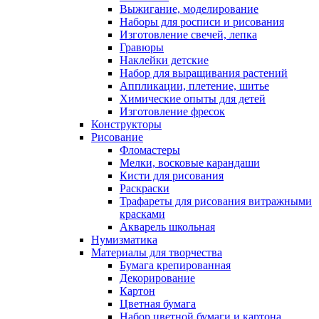
Выжигание, моделирование
Наборы для росписи и рисования
Изготовление свечей, лепка
Гравюры
Наклейки детские
Набор для выращивания растений
Аппликации, плетение, шитье
Химические опыты для детей
Изготовление фресок
Конструкторы
Рисование
Фломастеры
Мелки, восковые карандаши
Кисти для рисования
Раскраски
Трафареты для рисования витражными
красками
Акварель школьная
Нумизматика
Материалы для творчества
Бумага крепированная
Декорирование
Картон
Цветная бумага
Набор цветной бумаги и картона