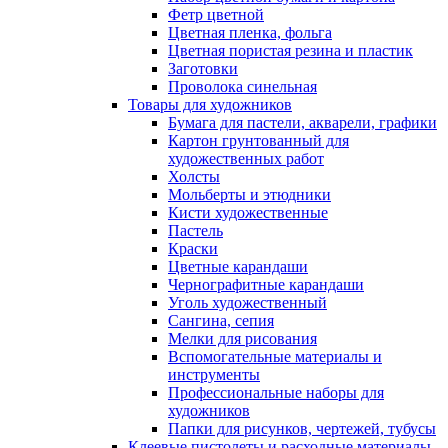
Фетр цветной
Цветная пленка, фольга
Цветная пористая резина и пластик
Заготовки
Проволока синельная
Товары для художников
Бумага для пастели, акварели, графики
Картон грунтованный для
художественных работ
Холсты
Мольберты и этюдники
Кисти художественные
Пастель
Краски
Цветные карандаши
Чернографитные карандаши
Уголь художественный
Сангина, сепия
Мелки для рисования
Вспомогательные материалы и
инструменты
Профессиональные наборы для
художников
Папки для рисунков, чертежей, тубусы
Клеевые пистолеты и расходные материалы