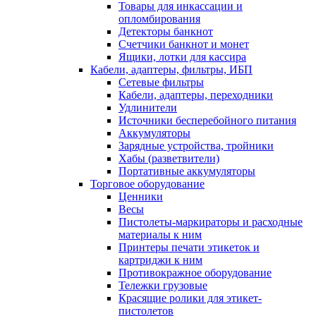
Товары для инкассации и
опломбирования
Детекторы банкнот
Счетчики банкнот и монет
Ящики, лотки для кассира
Кабели, адаптеры, фильтры, ИБП
Сетевые фильтры
Кабели, адаптеры, переходники
Удлинители
Источники бесперебойного питания
Аккумуляторы
Зарядные устройства, тройники
Хабы (разветвители)
Портативные аккумуляторы
Торговое оборудование
Ценники
Весы
Пистолеты-маркираторы и расходные
материалы к ним
Принтеры печати этикеток и
картриджи к ним
Противокражное оборудование
Тележки грузовые
Красящие ролики для этикет-
пистолетов