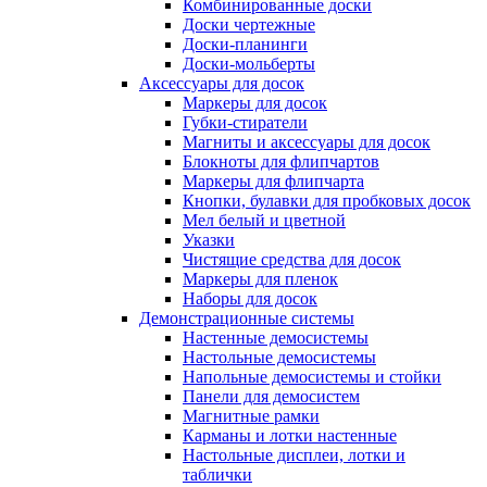
Комбинированные доски
Доски чертежные
Доски-планинги
Доски-мольберты
Аксессуары для досок
Маркеры для досок
Губки-стиратели
Магниты и аксессуары для досок
Блокноты для флипчартов
Маркеры для флипчарта
Кнопки, булавки для пробковых досок
Мел белый и цветной
Указки
Чистящие средства для досок
Маркеры для пленок
Наборы для досок
Демонстрационные системы
Настенные демосистемы
Настольные демосистемы
Напольные демосистемы и стойки
Панели для демосистем
Магнитные рамки
Карманы и лотки настенные
Настольные дисплеи, лотки и
таблички