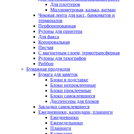
Для плоттеров
Миллиметровая, калька, ватман
Чековая лента для касс, банкоматов и
терминалов
Перфорированная
Рулоны для принтера
Для факса
Копировальная
Писчая
С магнитным слоем, термотрансферная
Рулоны для тахографов
Риббон
Бумажная продукция
Бумага для заметок
Блоки в подставке
Блоки непроклеенные
Блоки проклеенные
Блоки самоклеящиеся
Диспенсеры для блоков
Закладки самоклеящиеся
Ежедневники, календари, планинги
Ежедневники
Еженедельники
Планинги
Календари