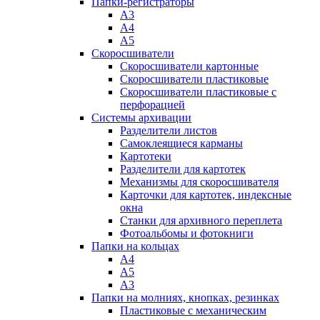
Папки-регистраторы
А3
А4
А5
Скоросшиватели
Скоросшиватели картонные
Скоросшиватели пластиковые
Скоросшиватели пластиковые с
перфорацией
Системы архивации
Разделители листов
Самоклеящиеся карманы
Картотеки
Разделители для картотек
Механизмы для скоросшивателя
Карточки для картотек, индексные
окна
Станки для архивного переплета
Фотоальбомы и фотокниги
Папки на кольцах
А4
А5
А3
Папки на молниях, кнопках, резинках
Пластиковые с механическим