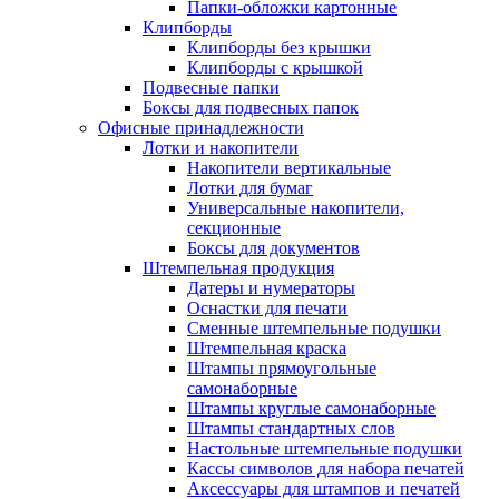
Папки-обложки картонные
Клипборды
Клипборды без крышки
Клипборды с крышкой
Подвесные папки
Боксы для подвесных папок
Офисные принадлежности
Лотки и накопители
Накопители вертикальные
Лотки для бумаг
Универсальные накопители,
секционные
Боксы для документов
Штемпельная продукция
Датеры и нумераторы
Оснастки для печати
Сменные штемпельные подушки
Штемпельная краска
Штампы прямоугольные
самонаборные
Штампы круглые самонаборные
Штампы стандартных слов
Настольные штемпельные подушки
Кассы символов для набора печатей
Аксессуары для штампов и печатей