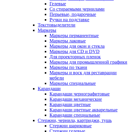
Гелевые
Со стираемыми чернилами
Перьевые, подарочные
Ручки на подставке
Текстовыделители
Маркеры
Маркеры перманентные
Маркеры лаковые
Маркеры для окон и стекла
Маркеры для CD и DVD
Для проекторных пленок
Маркеры для промышленной графики
Маркеры по ткани
Маркеры и воск для реставрации
мебели
Маркеры специальные
Карандаши
Карандаши чернографитовые
Карандаши механические
Карандаши цветные
Карандаши цветные акварельные
Карандаши специальные
Стержни, чернила, картриджи, тушь
Стержни шариковые
Стержни гелевые