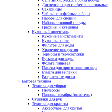
Салатники, блюда, прочая посуда
Диспенсеры для салфеток настольные
Сахарницы
Чайные и кофейные наборы
Наборы для специй
Наборы столовой посуды
Графины и кувшины
Кухонный инвентарь
Кухонные инструменты
Кухонные ножи
Фильтры для воды
Хранение продуктов
Термосы и термокружки
Бутылки для воды
Фольга пищевая
Пакеты для приготовления льда
Бумага для выпечки
Разделочные доски
Бытовая техника
Техника для уборки
Пылесосы
Паровые швабры (полотеры)
Сушилки для рук
Техника для красоты
Аксессуары для бритья