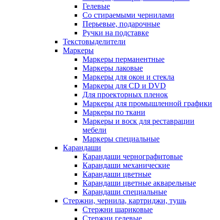
Гелевые
Со стираемыми чернилами
Перьевые, подарочные
Ручки на подставке
Текстовыделители
Маркеры
Маркеры перманентные
Маркеры лаковые
Маркеры для окон и стекла
Маркеры для CD и DVD
Для проекторных пленок
Маркеры для промышленной графики
Маркеры по ткани
Маркеры и воск для реставрации
мебели
Маркеры специальные
Карандаши
Карандаши чернографитовые
Карандаши механические
Карандаши цветные
Карандаши цветные акварельные
Карандаши специальные
Стержни, чернила, картриджи, тушь
Стержни шариковые
Стержни гелевые