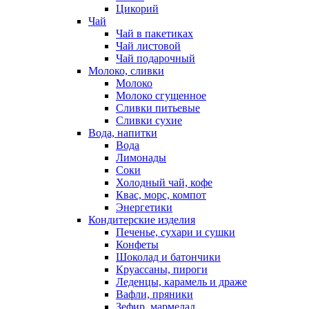
Цикорий
Чай
Чай в пакетиках
Чай листовой
Чай подарочный
Молоко, сливки
Молоко
Молоко сгущенное
Сливки питьевые
Сливки сухие
Вода, напитки
Вода
Лимонады
Соки
Холодный чай, кофе
Квас, морс, компот
Энергетики
Кондитерские изделия
Печенье, сухари и сушки
Конфеты
Шоколад и батончики
Круассаны, пироги
Леденцы, карамель и драже
Вафли, пряники
Зефир, мармелад