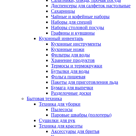
Салатники, блюда, прочая посуда
Диспенсеры для салфеток настольные
Сахарницы
Чайные и кофейные наборы
Наборы для специй
Наборы столовой посуды
Графины и кувшины
Кухонный инвентарь
Кухонные инструменты
Кухонные ножи
Фильтры для воды
Хранение продуктов
Термосы и термокружки
Бутылки для воды
Фольга пищевая
Пакеты для приготовления льда
Бумага для выпечки
Разделочные доски
Бытовая техника
Техника для уборки
Пылесосы
Паровые швабры (полотеры)
Сушилки для рук
Техника для красоты
Аксессуары для бритья