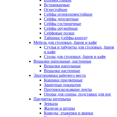
Взломостойкие
Встраиваемые
Огнестойкие
Сейфы огневзломостойкие
Сейфы депозитные
Сейфы гостиничные
Сейфы оружейные
Сейфовые полки
Тайники (сейфы-книги)
Мебель для столовых, баров и кафе
Стулья и табуреты для столовых, баров
и кафе
Столы для столовых, баров и кафе
Вешалки напольные, настенные
Вешалки напольные
Вешалки настенные
Эрогономика рабочего места
Коврики придверные
Защитные покрытия
Противоскользящие ленты
Опоры для спины, подставки для ног
Предметы интерьера
Зеркала
Жалюзи и шторы
Комоды, этажерки и ящики