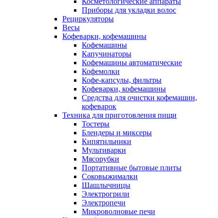
Косметологические аппараты
Приборы для укладки волос
Рециркуляторы
Весы
Кофеварки, кофемашины
Кофемашины
Капучинаторы
Кофемашины автоматические
Кофемолки
Кофе-капсулы, фильтры
Кофеварки, кофемашины
Средства для очистки кофемашин,
кофеварок
Техника для приготовления пищи
Тостеры
Блендеры и миксеры
Кипятильники
Мультиварки
Мясорубки
Портативные бытовые плиты
Соковыжималки
Шашлычницы
Электрогрили
Электропечи
Микроволновые печи