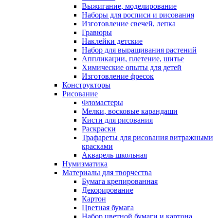
Выжигание, моделирование
Наборы для росписи и рисования
Изготовление свечей, лепка
Гравюры
Наклейки детские
Набор для выращивания растений
Аппликации, плетение, шитье
Химические опыты для детей
Изготовление фресок
Конструкторы
Рисование
Фломастеры
Мелки, восковые карандаши
Кисти для рисования
Раскраски
Трафареты для рисования витражными
красками
Акварель школьная
Нумизматика
Материалы для творчества
Бумага крепированная
Декорирование
Картон
Цветная бумага
Набор цветной бумаги и картона