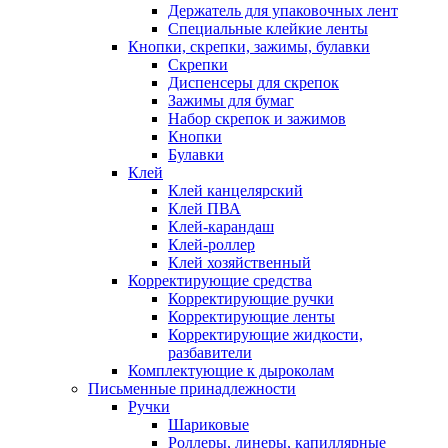
Держатель для упаковочных лент
Специальные клейкие ленты
Кнопки, скрепки, зажимы, булавки
Скрепки
Диспенсеры для скрепок
Зажимы для бумаг
Набор скрепок и зажимов
Кнопки
Булавки
Клей
Клей канцелярский
Клей ПВА
Клей-карандаш
Клей-роллер
Клей хозяйственный
Корректирующие средства
Корректирующие ручки
Корректирующие ленты
Корректирующие жидкости,
разбавители
Комплектующие к дыроколам
Письменные принадлежности
Ручки
Шариковые
Роллеры, линеры, капиллярные