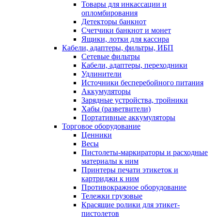
Товары для инкассации и
опломбирования
Детекторы банкнот
Счетчики банкнот и монет
Ящики, лотки для кассира
Кабели, адаптеры, фильтры, ИБП
Сетевые фильтры
Кабели, адаптеры, переходники
Удлинители
Источники бесперебойного питания
Аккумуляторы
Зарядные устройства, тройники
Хабы (разветвители)
Портативные аккумуляторы
Торговое оборудование
Ценники
Весы
Пистолеты-маркираторы и расходные
материалы к ним
Принтеры печати этикеток и
картриджи к ним
Противокражное оборудование
Тележки грузовые
Красящие ролики для этикет-
пистолетов