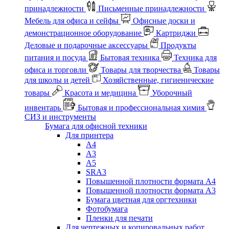
принадлежности
Письменные принадлежности
Мебель для офиса и сейфы
Офисные доски и
демонстрационное оборудование
Картриджи
Деловые и подарочные аксессуары
Продукты
питания и посуда
Бытовая техника
Техника для
офиса и торговли
Товары для творчества
Товары
для школы и детей
Хозяйственные, гигиенические
товары
Красота и медицина
Уборочный
инвентарь
Бытовая и профессиональная химия
СИЗ и инструменты
Бумага для офисной техники
Для принтера
А4
А3
А5
SRA3
Повышенной плотности формата А4
Повышенной плотности формата А3
Бумага цветная для оргтехники
Фотобумага
Пленки для печати
Для чертежных и копировальных работ