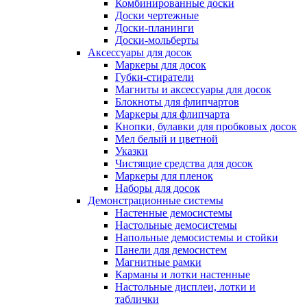
Комбинированные доски
Доски чертежные
Доски-планинги
Доски-мольберты
Аксессуары для досок
Маркеры для досок
Губки-стиратели
Магниты и аксессуары для досок
Блокноты для флипчартов
Маркеры для флипчарта
Кнопки, булавки для пробковых досок
Мел белый и цветной
Указки
Чистящие средства для досок
Маркеры для пленок
Наборы для досок
Демонстрационные системы
Настенные демосистемы
Настольные демосистемы
Напольные демосистемы и стойки
Панели для демосистем
Магнитные рамки
Карманы и лотки настенные
Настольные дисплеи, лотки и
таблички