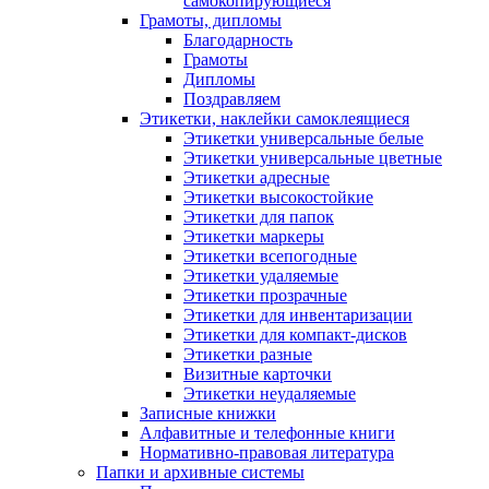
самокопирующиеся
Грамоты, дипломы
Благодарность
Грамоты
Дипломы
Поздравляем
Этикетки, наклейки самоклеящиеся
Этикетки универсальные белые
Этикетки универсальные цветные
Этикетки адресные
Этикетки высокостойкие
Этикетки для папок
Этикетки маркеры
Этикетки всепогодные
Этикетки удаляемые
Этикетки прозрачные
Этикетки для инвентаризации
Этикетки для компакт-дисков
Этикетки разные
Визитные карточки
Этикетки неудаляемые
Записные книжки
Алфавитные и телефонные книги
Нормативно-правовая литература
Папки и архивные системы