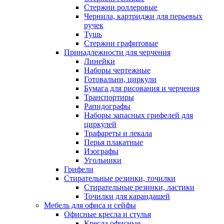
Стержни роллеровые
Чернила, картриджи для перьевых
ручек
Тушь
Стержни графитовые
Принадлежности для черчения
Линейки
Наборы чертежные
Готовальни, циркули
Бумага для рисования и черчения
Транспортиры
Рапидографы
Наборы запасных грифелей для
циркулей
Трафареты и лекала
Перья плакатные
Изографы
Угольники
Грифели
Стирательные резинки, точилки
Стирательные резинки, ластики
Точилки для карандашей
Мебель для офиса и сейфы
Офисные кресла и стулья
Кресла офисные