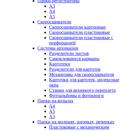
Папки-регистраторы
А3
А4
А5
Скоросшиватели
Скоросшиватели картонные
Скоросшиватели пластиковые
Скоросшиватели пластиковые с
перфорацией
Системы архивации
Разделители листов
Самоклеящиеся карманы
Картотеки
Разделители для картотек
Механизмы для скоросшивателя
Карточки для картотек, индексные
окна
Станки для архивного переплета
Фотоальбомы и фотокниги
Папки на кольцах
А4
А5
А3
Папки на молниях, кнопках, резинках
Пластиковые с механическим