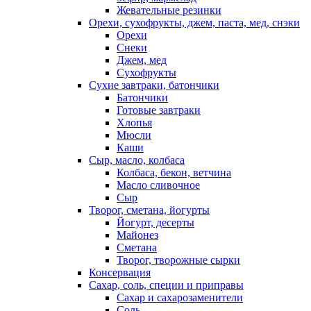
Жевательные резинки
Орехи, сухофрукты, джем, паста, мед, снэки
Орехи
Снеки
Джем, мед
Сухофрукты
Сухие завтраки, батончики
Батончики
Готовые завтраки
Хлопья
Мюсли
Каши
Сыр, масло, колбаса
Колбаса, бекон, ветчина
Масло сливочное
Сыр
Творог, сметана, йогурты
Йогурт, десерты
Майонез
Сметана
Творог, творожные сырки
Консервация
Сахар, соль, специи и приправы
Сахар и сахарозаменители
Соль