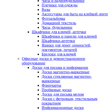
Часы и радиобудильники
Плечики для одежды
Вазы
Аксессуары для быта на клейкой ленте
Фотоальбомы
Домашний текстиль
Часы, будильники
Шкафчики для ключей, аптечки
Шкафчики и панели для ключей
Шкафчики-аптечки
Ящики для денег, ценностей,
документов, печатей
Брелоки для ключей
Офисные доски и демонстрационное
оборудование
Доски для письма и информации
Доски магнитно-маркерные
Доски стеклянные магнитно-
маркерные
Флипчарты
Пробковые доски
Доски для письма мелом
Доски с фетровым, текстильным
покрытием
Информационные доски