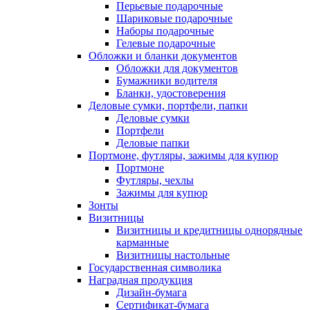
Перьевые подарочные
Шариковые подарочные
Наборы подарочные
Гелевые подарочные
Обложки и бланки документов
Обложки для документов
Бумажники водителя
Бланки, удостоверения
Деловые сумки, портфели, папки
Деловые сумки
Портфели
Деловые папки
Портмоне, футляры, зажимы для купюр
Портмоне
Футляры, чехлы
Зажимы для купюр
Зонты
Визитницы
Визитницы и кредитницы однорядные
карманные
Визитницы настольные
Государственная символика
Наградная продукция
Дизайн-бумага
Сертификат-бумага