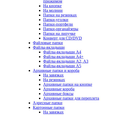
прижимом
На кнопке
На молнии
Папки на резинках
Папки-уголки
Папки-портфели
Папки-органайзеры
Папки на липучке
Конверт для CD/DVD
Файловые папки
Файлы-вкладыши
Файлы-вкладыши А4
Файлы-вкладыши А4+
Файлы-вкладыши А2, А3
Файлы-вкладыши А5
Архивные папки и короба
На завязках
На резинках
Архивные папки на кнопке
Архивные короба
Архивные боксы
Архивные папки для переплета
Адресные папки
Картонные папки
На завязках