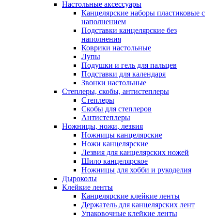
Настольные аксессуары
Канцелярские наборы пластиковые с
наполнением
Подставки канцелярские без
наполнения
Коврики настольные
Лупы
Подушки и гель для пальцев
Подставки для календаря
Звонки настольные
Степлеры, скобы, антистеплеры
Степлеры
Скобы для степлеров
Антистеплеры
Ножницы, ножи, лезвия
Ножницы канцелярские
Ножи канцелярские
Лезвия для канцелярских ножей
Шило канцелярское
Ножницы для хобби и рукоделия
Дыроколы
Клейкие ленты
Канцелярские клейкие ленты
Держатель для канцелярских лент
Упаковочные клейкие ленты