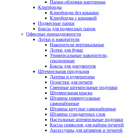
Папки-обложки картонные
Клипборды
Клипборды без крышки
Клипборды с крышкой
Подвесные папки
Боксы для подвесных папок
Офисные принадлежности
Лотки и накопители
Накопители вертикальные
Лотки для бумаг
Универсальные накопители,
секционные
Боксы для документов
Штемпельная продукция
Датеры и нумераторы
Оснастки для печати
Сменные штемпельные подушки
Штемпельная краска
Штампы прямоугольные
самонаборные
Штампы круглые самонаборные
Штампы стандартных слов
Настольные штемпельные подушки
Кассы символов для набора печатей
Аксессуары для штампов и печатей