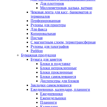
Для плоттеров
Миллиметровая, калька, ватман
Чековая лента для касс, банкоматов и
терминалов
Перфорированная
Рулоны для принтера
Для факса
Копировальная
Писчая
С магнитным слоем, термотрансферная
Рулоны для тахографов
Риббон
Бумажная продукция
Бумага для заметок
Блоки в подставке
Блоки непроклеенные
Блоки проклеенные
Блоки самоклеящиеся
Диспенсеры для блоков
Закладки самоклеящиеся
Ежедневники, календари, планинги
Ежедневники
Еженедельники
Планинги
Календари