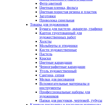
Фетр цветной
Цветная пленка, фольга
Цветная пористая резина и пластик
Заготовки
Проволока синельная
Товары для художников
Бумага для пастели, акварели, графики
Картон грунтованный для
художественных работ
Холсты
Мольберты и этюдники
Кисти художественные
Пастель
Краски
Цветные карандаши
Чернографитные карандаши
Уголь художественный
Сангина, сепия
Мелки для рисования
Вспомогательные материалы и
инструменты
Профессиональные наборы для
художников
Папки для рисунков, чертежей, тубусы
Клеевые пистолеты и расходные материалы