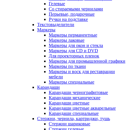
Гелевые
Со стираемыми чернилами
Перьевые, подарочные
Ручки на подставке
Текстовыделители
Маркеры
Маркеры перманентные
Маркеры лаковые
Маркеры для окон и стекла
Маркеры для CD и DVD
Для проекторных пленок
Маркеры для промышленной графики
Маркеры по ткани
Маркеры и воск для реставрации
мебели
Маркеры специальные
Карандаши
Карандаши чернографитовые
Карандаши механические
Карандаши цветные
Карандаши цветные акварельные
Карандаши специальные
Стержни, чернила, картриджи, тушь
Стержни шариковые
Стержни гелевые