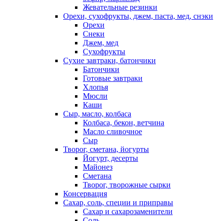
Жевательные резинки
Орехи, сухофрукты, джем, паста, мед, снэки
Орехи
Снеки
Джем, мед
Сухофрукты
Сухие завтраки, батончики
Батончики
Готовые завтраки
Хлопья
Мюсли
Каши
Сыр, масло, колбаса
Колбаса, бекон, ветчина
Масло сливочное
Сыр
Творог, сметана, йогурты
Йогурт, десерты
Майонез
Сметана
Творог, творожные сырки
Консервация
Сахар, соль, специи и приправы
Сахар и сахарозаменители
Соль