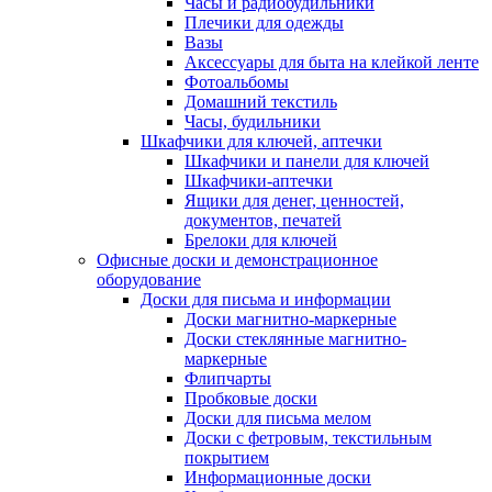
Часы и радиобудильники
Плечики для одежды
Вазы
Аксессуары для быта на клейкой ленте
Фотоальбомы
Домашний текстиль
Часы, будильники
Шкафчики для ключей, аптечки
Шкафчики и панели для ключей
Шкафчики-аптечки
Ящики для денег, ценностей,
документов, печатей
Брелоки для ключей
Офисные доски и демонстрационное
оборудование
Доски для письма и информации
Доски магнитно-маркерные
Доски стеклянные магнитно-
маркерные
Флипчарты
Пробковые доски
Доски для письма мелом
Доски с фетровым, текстильным
покрытием
Информационные доски