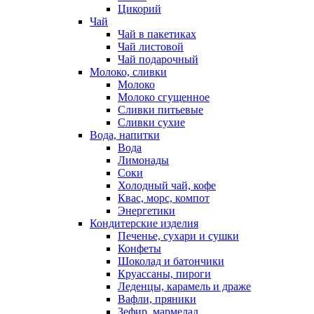
Цикорий
Чай
Чай в пакетиках
Чай листовой
Чай подарочный
Молоко, сливки
Молоко
Молоко сгущенное
Сливки питьевые
Сливки сухие
Вода, напитки
Вода
Лимонады
Соки
Холодный чай, кофе
Квас, морс, компот
Энергетики
Кондитерские изделия
Печенье, сухари и сушки
Конфеты
Шоколад и батончики
Круассаны, пироги
Леденцы, карамель и драже
Вафли, пряники
Зефир, мармелад