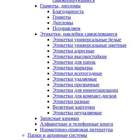
самокопирующиеся
Грамоты, дипломы
Благодарность
Грамоты
Дипломы
Поздравляем
Этикетки, наклейки самоклеящиеся
Этикетки универсальные белые
Этикетки универсальные цветные
Этикетки адресные
Этикетки высокостойкие
Этикетки для папок
Этикетки маркеры
Этикетки всепогодные
Этикетки удаляемые
Этикетки прозрачные
Этикетки для инвентаризации
Этикетки для компакт-дисков
Этикетки разные
Визитные карточки
Этикетки неудаляемые
Записные книжки
Алфавитные и телефонные книги
Нормативно-правовая литература
Папки и архивные системы