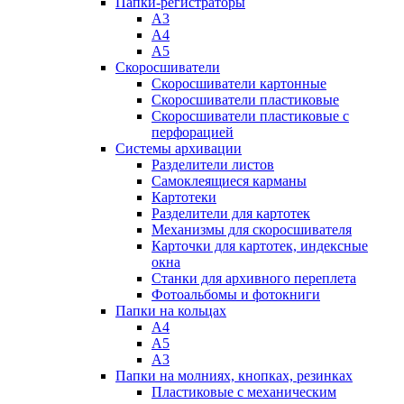
Папки-регистраторы
А3
А4
А5
Скоросшиватели
Скоросшиватели картонные
Скоросшиватели пластиковые
Скоросшиватели пластиковые с
перфорацией
Системы архивации
Разделители листов
Самоклеящиеся карманы
Картотеки
Разделители для картотек
Механизмы для скоросшивателя
Карточки для картотек, индексные
окна
Станки для архивного переплета
Фотоальбомы и фотокниги
Папки на кольцах
А4
А5
А3
Папки на молниях, кнопках, резинках
Пластиковые с механическим