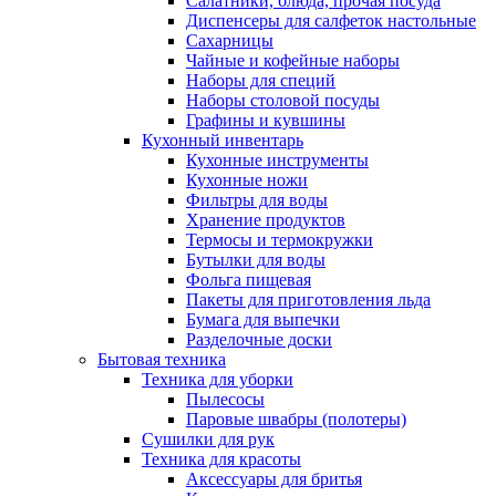
Салатники, блюда, прочая посуда
Диспенсеры для салфеток настольные
Сахарницы
Чайные и кофейные наборы
Наборы для специй
Наборы столовой посуды
Графины и кувшины
Кухонный инвентарь
Кухонные инструменты
Кухонные ножи
Фильтры для воды
Хранение продуктов
Термосы и термокружки
Бутылки для воды
Фольга пищевая
Пакеты для приготовления льда
Бумага для выпечки
Разделочные доски
Бытовая техника
Техника для уборки
Пылесосы
Паровые швабры (полотеры)
Сушилки для рук
Техника для красоты
Аксессуары для бритья