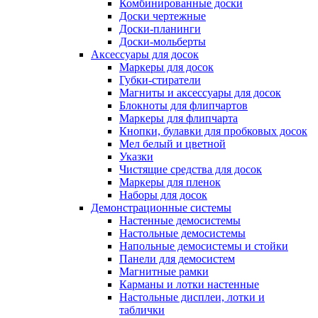
Комбинированные доски
Доски чертежные
Доски-планинги
Доски-мольберты
Аксессуары для досок
Маркеры для досок
Губки-стиратели
Магниты и аксессуары для досок
Блокноты для флипчартов
Маркеры для флипчарта
Кнопки, булавки для пробковых досок
Мел белый и цветной
Указки
Чистящие средства для досок
Маркеры для пленок
Наборы для досок
Демонстрационные системы
Настенные демосистемы
Настольные демосистемы
Напольные демосистемы и стойки
Панели для демосистем
Магнитные рамки
Карманы и лотки настенные
Настольные дисплеи, лотки и
таблички