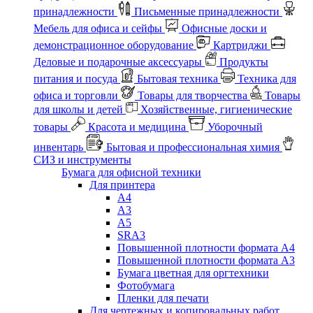
принадлежности
Письменные принадлежности
Мебель для офиса и сейфы
Офисные доски и
демонстрационное оборудование
Картриджи
Деловые и подарочные аксессуары
Продукты
питания и посуда
Бытовая техника
Техника для
офиса и торговли
Товары для творчества
Товары
для школы и детей
Хозяйственные, гигиенические
товары
Красота и медицина
Уборочный
инвентарь
Бытовая и профессиональная химия
СИЗ и инструменты
Бумага для офисной техники
Для принтера
А4
А3
А5
SRA3
Повышенной плотности формата А4
Повышенной плотности формата А3
Бумага цветная для оргтехники
Фотобумага
Пленки для печати
Для чертежных и копировальных работ