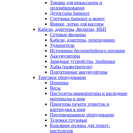
Товары для инкассации и
опломбирования
Детекторы банкнот
Счетчики банкнот и монет
Ящики, лотки для кассира
Кабели, адаптеры, фильтры, ИБП
Сетевые фильтры
Кабели, адаптеры, переходники
Удлинители
Источники бесперебойного питания
Аккумуляторы
Зарядные устройства, тройники
Хабы (разветвители)
Портативные аккумуляторы
Торговое оборудование
Ценники
Весы
Пистолеты-маркираторы и расходные
материалы к ним
Принтеры печати этикеток и
картриджи к ним
Противокражное оборудование
Тележки грузовые
Красящие ролики для этикет-
пистолетов