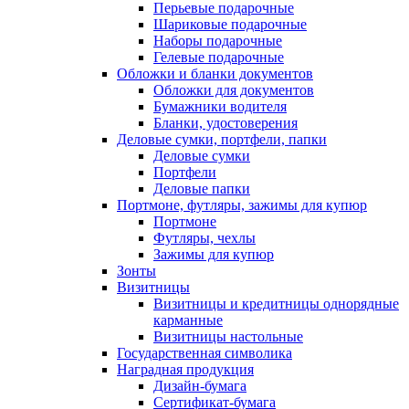
Перьевые подарочные
Шариковые подарочные
Наборы подарочные
Гелевые подарочные
Обложки и бланки документов
Обложки для документов
Бумажники водителя
Бланки, удостоверения
Деловые сумки, портфели, папки
Деловые сумки
Портфели
Деловые папки
Портмоне, футляры, зажимы для купюр
Портмоне
Футляры, чехлы
Зажимы для купюр
Зонты
Визитницы
Визитницы и кредитницы однорядные
карманные
Визитницы настольные
Государственная символика
Наградная продукция
Дизайн-бумага
Сертификат-бумага