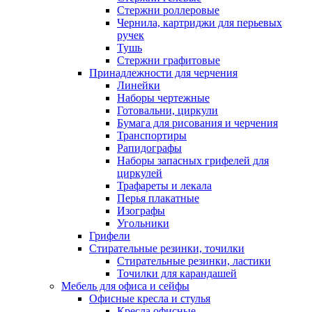
Стержни роллеровые
Чернила, картриджи для перьевых
ручек
Тушь
Стержни графитовые
Принадлежности для черчения
Линейки
Наборы чертежные
Готовальни, циркули
Бумага для рисования и черчения
Транспортиры
Рапидографы
Наборы запасных грифелей для
циркулей
Трафареты и лекала
Перья плакатные
Изографы
Угольники
Грифели
Стирательные резинки, точилки
Стирательные резинки, ластики
Точилки для карандашей
Мебель для офиса и сейфы
Офисные кресла и стулья
Кресла офисные