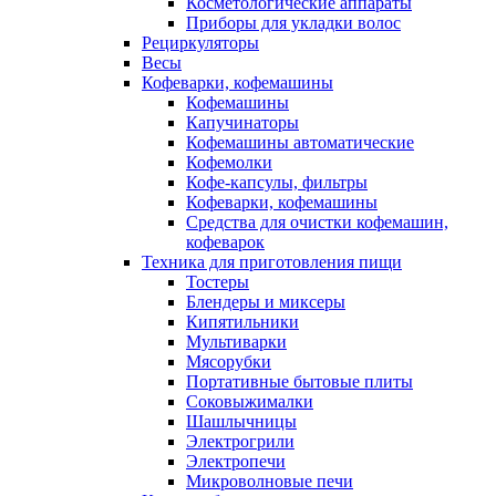
Косметологические аппараты
Приборы для укладки волос
Рециркуляторы
Весы
Кофеварки, кофемашины
Кофемашины
Капучинаторы
Кофемашины автоматические
Кофемолки
Кофе-капсулы, фильтры
Кофеварки, кофемашины
Средства для очистки кофемашин,
кофеварок
Техника для приготовления пищи
Тостеры
Блендеры и миксеры
Кипятильники
Мультиварки
Мясорубки
Портативные бытовые плиты
Соковыжималки
Шашлычницы
Электрогрили
Электропечи
Микроволновые печи