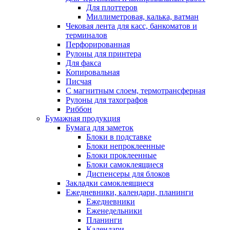
Для плоттеров
Миллиметровая, калька, ватман
Чековая лента для касс, банкоматов и
терминалов
Перфорированная
Рулоны для принтера
Для факса
Копировальная
Писчая
С магнитным слоем, термотрансферная
Рулоны для тахографов
Риббон
Бумажная продукция
Бумага для заметок
Блоки в подставке
Блоки непроклеенные
Блоки проклеенные
Блоки самоклеящиеся
Диспенсеры для блоков
Закладки самоклеящиеся
Ежедневники, календари, планинги
Ежедневники
Еженедельники
Планинги
Календари