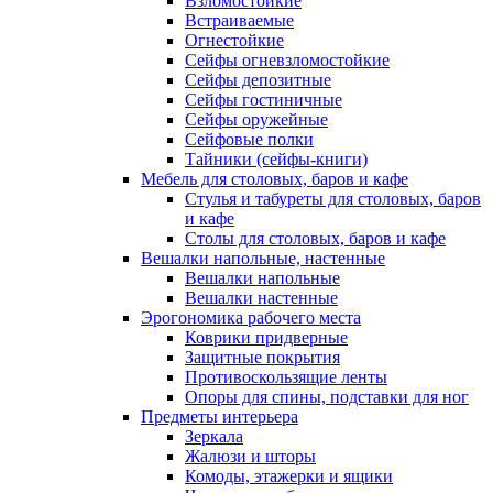
Взломостойкие
Встраиваемые
Огнестойкие
Сейфы огневзломостойкие
Сейфы депозитные
Сейфы гостиничные
Сейфы оружейные
Сейфовые полки
Тайники (сейфы-книги)
Мебель для столовых, баров и кафе
Стулья и табуреты для столовых, баров
и кафе
Столы для столовых, баров и кафе
Вешалки напольные, настенные
Вешалки напольные
Вешалки настенные
Эрогономика рабочего места
Коврики придверные
Защитные покрытия
Противоскользящие ленты
Опоры для спины, подставки для ног
Предметы интерьера
Зеркала
Жалюзи и шторы
Комоды, этажерки и ящики