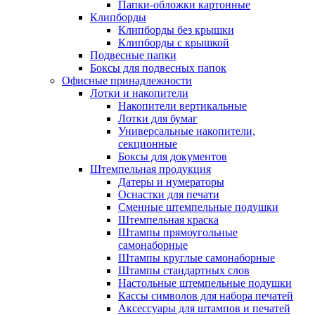
Папки-обложки картонные
Клипборды
Клипборды без крышки
Клипборды с крышкой
Подвесные папки
Боксы для подвесных папок
Офисные принадлежности
Лотки и накопители
Накопители вертикальные
Лотки для бумаг
Универсальные накопители,
секционные
Боксы для документов
Штемпельная продукция
Датеры и нумераторы
Оснастки для печати
Сменные штемпельные подушки
Штемпельная краска
Штампы прямоугольные
самонаборные
Штампы круглые самонаборные
Штампы стандартных слов
Настольные штемпельные подушки
Кассы символов для набора печатей
Аксессуары для штампов и печатей