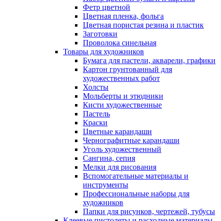
Фетр цветной
Цветная пленка, фольга
Цветная пористая резина и пластик
Заготовки
Проволока синельная
Товары для художников
Бумага для пастели, акварели, графики
Картон грунтованный для
художественных работ
Холсты
Мольберты и этюдники
Кисти художественные
Пастель
Краски
Цветные карандаши
Чернографитные карандаши
Уголь художественный
Сангина, сепия
Мелки для рисования
Вспомогательные материалы и
инструменты
Профессиональные наборы для
художников
Папки для рисунков, чертежей, тубусы
Клеевые пистолеты и расходные материалы