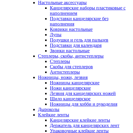
Настольные аксессуары
Канцелярские наборы пластиковые с
наполнением
Подставки канцелярские без
наполнения
Коврики настольные
Лупы
Подушки и гель для пальцев
Подставки для календаря
Звонки настольные
Степлеры, скобы, антистеплеры
Степлеры
Скобы для степлеров
Антистеплеры
Ножницы, ножи, лезвия
Ножницы канцелярские
Ножи канцелярские
Лезвия для канцелярских ножей
Шило канцелярское
Ножницы для хобби и рукоделия
Дыроколы
Клейкие ленты
Канцелярские клейкие ленты
Держатель для канцелярских лент
Упаковочные клейкие ленты