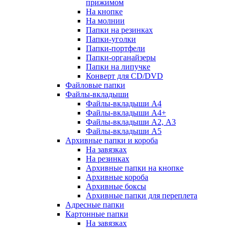
прижимом
На кнопке
На молнии
Папки на резинках
Папки-уголки
Папки-портфели
Папки-органайзеры
Папки на липучке
Конверт для CD/DVD
Файловые папки
Файлы-вкладыши
Файлы-вкладыши А4
Файлы-вкладыши А4+
Файлы-вкладыши А2, А3
Файлы-вкладыши А5
Архивные папки и короба
На завязках
На резинках
Архивные папки на кнопке
Архивные короба
Архивные боксы
Архивные папки для переплета
Адресные папки
Картонные папки
На завязках