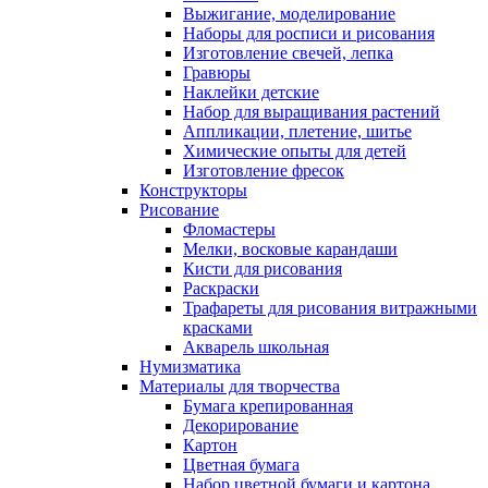
Выжигание, моделирование
Наборы для росписи и рисования
Изготовление свечей, лепка
Гравюры
Наклейки детские
Набор для выращивания растений
Аппликации, плетение, шитье
Химические опыты для детей
Изготовление фресок
Конструкторы
Рисование
Фломастеры
Мелки, восковые карандаши
Кисти для рисования
Раскраски
Трафареты для рисования витражными
красками
Акварель школьная
Нумизматика
Материалы для творчества
Бумага крепированная
Декорирование
Картон
Цветная бумага
Набор цветной бумаги и картона