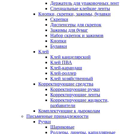
Держатель для упаковочных лент
Специальные клейкие ленты
Кнопки, скрепки, зажимы, булавки
Скрепки
Диспенсеры для скрепок
Зажимы для бумаг
Набор скрепок и зажимов
Кнопки
Булавки
Клей
Клей канцелярский
Клей ПВА
Клей-карандаш
Клей-роллер
Клей хозяйственный
Корректирующие средства
Корректирующие ручки
Корректирующие ленты
Корректирующие жидкости,
разбавители
Комплектующие к дыроколам
Письменные принадлежности
Ручки
Шариковые
Роллеры, линеры, капиллярные