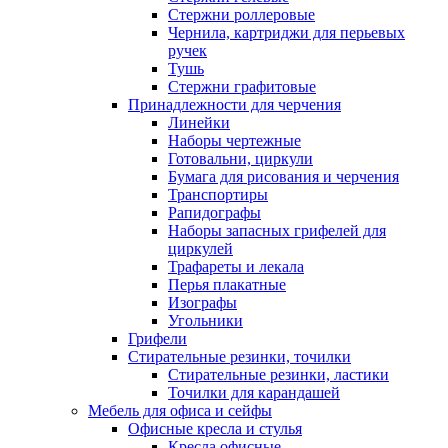
Стержни роллеровые
Чернила, картриджи для перьевых
ручек
Тушь
Стержни графитовые
Принадлежности для черчения
Линейки
Наборы чертежные
Готовальни, циркули
Бумага для рисования и черчения
Транспортиры
Рапидографы
Наборы запасных грифелей для
циркулей
Трафареты и лекала
Перья плакатные
Изографы
Угольники
Грифели
Стирательные резинки, точилки
Стирательные резинки, ластики
Точилки для карандашей
Мебель для офиса и сейфы
Офисные кресла и стулья
Кресла офисные