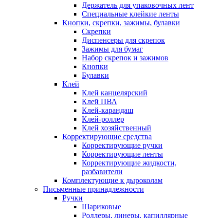
Держатель для упаковочных лент
Специальные клейкие ленты
Кнопки, скрепки, зажимы, булавки
Скрепки
Диспенсеры для скрепок
Зажимы для бумаг
Набор скрепок и зажимов
Кнопки
Булавки
Клей
Клей канцелярский
Клей ПВА
Клей-карандаш
Клей-роллер
Клей хозяйственный
Корректирующие средства
Корректирующие ручки
Корректирующие ленты
Корректирующие жидкости,
разбавители
Комплектующие к дыроколам
Письменные принадлежности
Ручки
Шариковые
Роллеры, линеры, капиллярные