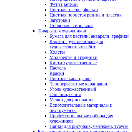
Фетр цветной
Цветная пленка, фольга
Цветная пористая резина и пластик
Заготовки
Проволока синельная
Товары для художников
Бумага для пастели, акварели, графики
Картон грунтованный для
художественных работ
Холсты
Мольберты и этюдники
Кисти художественные
Пастель
Краски
Цветные карандаши
Чернографитные карандаши
Уголь художественный
Сангина, сепия
Мелки для рисования
Вспомогательные материалы и
инструменты
Профессиональные наборы для
художников
Папки для рисунков, чертежей, тубусы
Клеевые пистолеты и расходные материалы