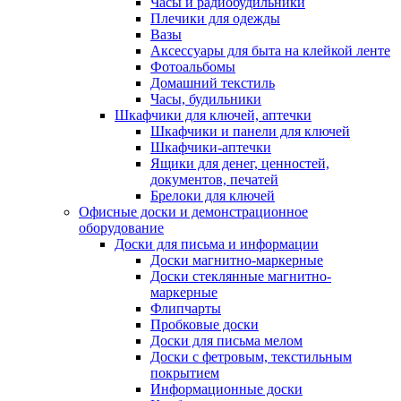
Часы и радиобудильники
Плечики для одежды
Вазы
Аксессуары для быта на клейкой ленте
Фотоальбомы
Домашний текстиль
Часы, будильники
Шкафчики для ключей, аптечки
Шкафчики и панели для ключей
Шкафчики-аптечки
Ящики для денег, ценностей,
документов, печатей
Брелоки для ключей
Офисные доски и демонстрационное
оборудование
Доски для письма и информации
Доски магнитно-маркерные
Доски стеклянные магнитно-
маркерные
Флипчарты
Пробковые доски
Доски для письма мелом
Доски с фетровым, текстильным
покрытием
Информационные доски