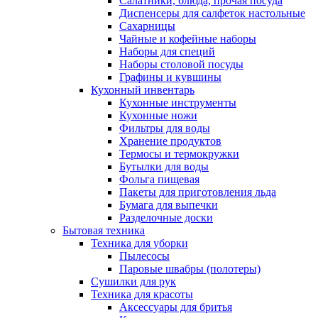
Салатники, блюда, прочая посуда
Диспенсеры для салфеток настольные
Сахарницы
Чайные и кофейные наборы
Наборы для специй
Наборы столовой посуды
Графины и кувшины
Кухонный инвентарь
Кухонные инструменты
Кухонные ножи
Фильтры для воды
Хранение продуктов
Термосы и термокружки
Бутылки для воды
Фольга пищевая
Пакеты для приготовления льда
Бумага для выпечки
Разделочные доски
Бытовая техника
Техника для уборки
Пылесосы
Паровые швабры (полотеры)
Сушилки для рук
Техника для красоты
Аксессуары для бритья