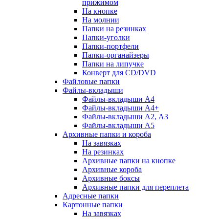
прижимом
На кнопке
На молнии
Папки на резинках
Папки-уголки
Папки-портфели
Папки-органайзеры
Папки на липучке
Конверт для CD/DVD
Файловые папки
Файлы-вкладыши
Файлы-вкладыши А4
Файлы-вкладыши А4+
Файлы-вкладыши А2, А3
Файлы-вкладыши А5
Архивные папки и короба
На завязках
На резинках
Архивные папки на кнопке
Архивные короба
Архивные боксы
Архивные папки для переплета
Адресные папки
Картонные папки
На завязках