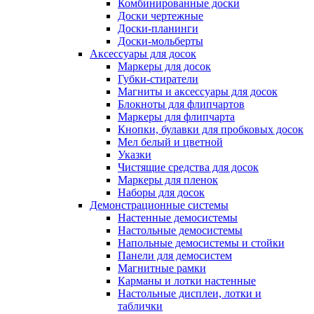
Комбинированные доски
Доски чертежные
Доски-планинги
Доски-мольберты
Аксессуары для досок
Маркеры для досок
Губки-стиратели
Магниты и аксессуары для досок
Блокноты для флипчартов
Маркеры для флипчарта
Кнопки, булавки для пробковых досок
Мел белый и цветной
Указки
Чистящие средства для досок
Маркеры для пленок
Наборы для досок
Демонстрационные системы
Настенные демосистемы
Настольные демосистемы
Напольные демосистемы и стойки
Панели для демосистем
Магнитные рамки
Карманы и лотки настенные
Настольные дисплеи, лотки и
таблички