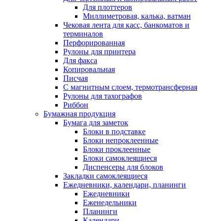
Для плоттеров
Миллиметровая, калька, ватман
Чековая лента для касс, банкоматов и
терминалов
Перфорированная
Рулоны для принтера
Для факса
Копировальная
Писчая
С магнитным слоем, термотрансферная
Рулоны для тахографов
Риббон
Бумажная продукция
Бумага для заметок
Блоки в подставке
Блоки непроклеенные
Блоки проклеенные
Блоки самоклеящиеся
Диспенсеры для блоков
Закладки самоклеящиеся
Ежедневники, календари, планинги
Ежедневники
Еженедельники
Планинги
Календари