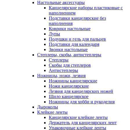
Настольные аксессуары
Канцелярские наборы пластиковые с
наполнением
Подставки канцелярские без
наполнения
Коврики настольные
Лупы
Подушки и гель для пальцев
Подставки для календаря
Звонки настольные
Степлеры, скобы, антистеплеры
Степлеры
Скобы для степлеров
Антистеплеры
Ножницы, ножи, лезвия
Ножницы канцелярские
Ножи канцелярские
Лезвия для канцелярских ножей
Шило канцелярское
Ножницы для хобби и рукоделия
Дыроколы
Клейкие ленты
Канцелярские клейкие ленты
Держатель для канцелярских лент
Упаковочные клейкие ленты