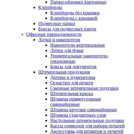
Папки-обложки картонные
Клипборды
Клипборды без крышки
Клипборды с крышкой
Подвесные папки
Боксы для подвесных папок
Офисные принадлежности
Лотки и накопители
Накопители вертикальные
Лотки для бумаг
Универсальные накопители,
секционные
Боксы для документов
Штемпельная продукция
Датеры и нумераторы
Оснастки для печати
Сменные штемпельные подушки
Штемпельная краска
Штампы прямоугольные
самонаборные
Штампы круглые самонаборные
Штампы стандартных слов
Настольные штемпельные подушки
Кассы символов для набора печатей
Аксессуары для штампов и печатей