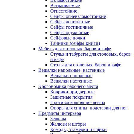
Взломостойкие
Встраиваемые
Огнестойкие
Сейфы огневзломостойкие
Сейфы депозитные
Сейфы гостиничные
Сейфы оружейные
Сейфовые полки
Тайники (сейфы-книги)
Мебель для столовых, баров и кафе
Стулья и табуреты для столовых, баров
и кафе
Столы для столовых, баров и кафе
Вешалки напольные, настенные
Вешалки напольные
Вешалки настенные
Эрогономика рабочего места
Коврики придверные
Защитные покрытия
Противоскользящие ленты
Опоры для спины, подставки для ног
Предметы интерьера
Зеркала
Жалюзи и шторы
Комоды, этажерки и ящики