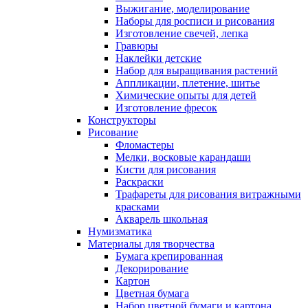
Выжигание, моделирование
Наборы для росписи и рисования
Изготовление свечей, лепка
Гравюры
Наклейки детские
Набор для выращивания растений
Аппликации, плетение, шитье
Химические опыты для детей
Изготовление фресок
Конструкторы
Рисование
Фломастеры
Мелки, восковые карандаши
Кисти для рисования
Раскраски
Трафареты для рисования витражными
красками
Акварель школьная
Нумизматика
Материалы для творчества
Бумага крепированная
Декорирование
Картон
Цветная бумага
Набор цветной бумаги и картона