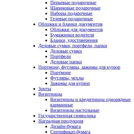
Перьевые подарочные
Шариковые подарочные
Наборы подарочные
Гелевые подарочные
Обложки и бланки документов
Обложки для документов
Бумажники водителя
Бланки, удостоверения
Деловые сумки, портфели, папки
Деловые сумки
Портфели
Деловые папки
Портмоне, футляры, зажимы для купюр
Портмоне
Футляры, чехлы
Зажимы для купюр
Зонты
Визитницы
Визитницы и кредитницы однорядные
карманные
Визитницы настольные
Государственная символика
Наградная продукция
Дизайн-бумага
Сертификат-бумага