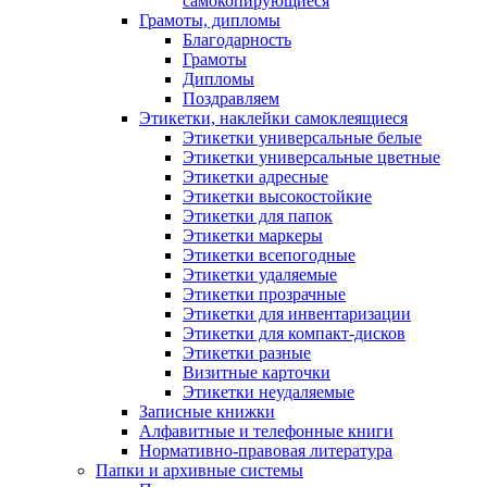
самокопирующиеся
Грамоты, дипломы
Благодарность
Грамоты
Дипломы
Поздравляем
Этикетки, наклейки самоклеящиеся
Этикетки универсальные белые
Этикетки универсальные цветные
Этикетки адресные
Этикетки высокостойкие
Этикетки для папок
Этикетки маркеры
Этикетки всепогодные
Этикетки удаляемые
Этикетки прозрачные
Этикетки для инвентаризации
Этикетки для компакт-дисков
Этикетки разные
Визитные карточки
Этикетки неудаляемые
Записные книжки
Алфавитные и телефонные книги
Нормативно-правовая литература
Папки и архивные системы