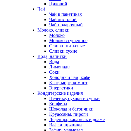
Цикорий
Чай
Чай в пакетиках
Чай листовой
Чай подарочный
Молоко, сливки
Молоко
Молоко сгущенное
Сливки питьевые
Сливки сухие
Вода, напитки
Вода
Лимонады
Соки
Холодный чай, кофе
Квас, морс, компот
Энергетики
Кондитерские изделия
Печенье, сухари и сушки
Конфеты
Шоколад и батончики
Круассаны, пироги
Леденцы, карамель и драже
Вафли, пряники
Зефир, мармелад