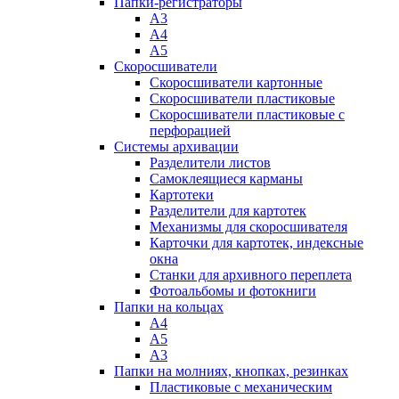
Папки-регистраторы
А3
А4
А5
Скоросшиватели
Скоросшиватели картонные
Скоросшиватели пластиковые
Скоросшиватели пластиковые с
перфорацией
Системы архивации
Разделители листов
Самоклеящиеся карманы
Картотеки
Разделители для картотек
Механизмы для скоросшивателя
Карточки для картотек, индексные
окна
Станки для архивного переплета
Фотоальбомы и фотокниги
Папки на кольцах
А4
А5
А3
Папки на молниях, кнопках, резинках
Пластиковые с механическим