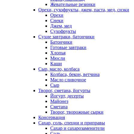
Жевательные резинки
Орехи, сухофрукты, джем, паста, мед, снэки
Орехи
Снеки
Джем, мед
Сухофрукты
Сухие завтраки, батончики
Батончики
Готовые завтраки
Хлопья
Мюсли
Каши
Сыр, масло, колбаса
Колбаса, бекон, ветчина
Масло сливочное
Сыр
Творог, сметана, йогурты
Йогурт, десерты
Майонез
Сметана
Творог, творожные сырки
Консервация
Сахар, соль, специи и приправы
Сахар и сахарозаменители
Соль