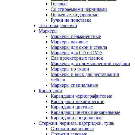
Гелевые
Со стираемыми чернилами
Перьевые, подарочные
Ручки на подставке
Текстовыделители
Маркеры
Маркеры перманентные
Маркеры лаковые
Маркеры для окон и стекла
Маркеры для CD и DVD
Для проекторных пленок
Маркеры для промышленной графики
Маркеры по ткани
Маркеры и воск для реставрации
мебели
Маркеры специальные
Карандаши
Карандаши чернографитовые
Карандаши механические
Карандаши цветные
Карандаши цветные акварельные
Карандаши специальные
Стержни, чернила, картриджи, тушь
Стержни шариковые
Стержни гелевые