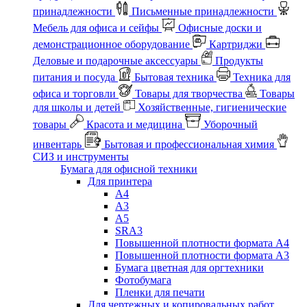
принадлежности
Письменные принадлежности
Мебель для офиса и сейфы
Офисные доски и
демонстрационное оборудование
Картриджи
Деловые и подарочные аксессуары
Продукты
питания и посуда
Бытовая техника
Техника для
офиса и торговли
Товары для творчества
Товары
для школы и детей
Хозяйственные, гигиенические
товары
Красота и медицина
Уборочный
инвентарь
Бытовая и профессиональная химия
СИЗ и инструменты
Бумага для офисной техники
Для принтера
А4
А3
А5
SRA3
Повышенной плотности формата А4
Повышенной плотности формата А3
Бумага цветная для оргтехники
Фотобумага
Пленки для печати
Для чертежных и копировальных работ