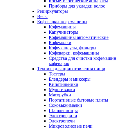
Косметологические аппараты
Приборы для укладки волос
Рециркуляторы
Весы
Кофеварки, кофемашины
Кофемашины
Капучинаторы
Кофемашины автоматические
Кофемолки
Кофе-капсулы, фильтры
Кофеварки, кофемашины
Средства для очистки кофемашин,
кофеварок
Техника для приготовления пищи
Тостеры
Блендеры и миксеры
Кипятильники
Мультиварки
Мясорубки
Портативные бытовые плиты
Соковыжималки
Шашлычницы
Электрогрили
Электропечи
Микроволновые печи