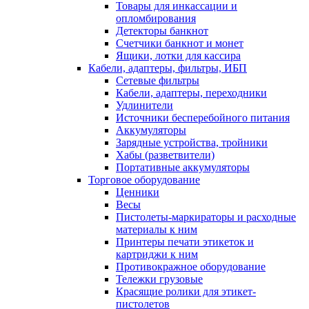
Товары для инкассации и
опломбирования
Детекторы банкнот
Счетчики банкнот и монет
Ящики, лотки для кассира
Кабели, адаптеры, фильтры, ИБП
Сетевые фильтры
Кабели, адаптеры, переходники
Удлинители
Источники бесперебойного питания
Аккумуляторы
Зарядные устройства, тройники
Хабы (разветвители)
Портативные аккумуляторы
Торговое оборудование
Ценники
Весы
Пистолеты-маркираторы и расходные
материалы к ним
Принтеры печати этикеток и
картриджи к ним
Противокражное оборудование
Тележки грузовые
Красящие ролики для этикет-
пистолетов