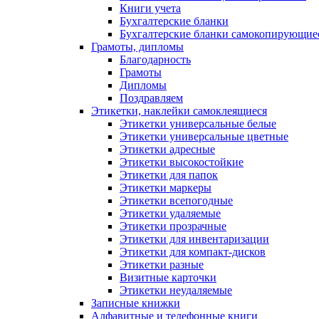
Книги учета
Бухгалтерские бланки
Бухгалтерские бланки самокопирующие
Грамоты, дипломы
Благодарность
Грамоты
Дипломы
Поздравляем
Этикетки, наклейки самоклеящиеся
Этикетки универсальные белые
Этикетки универсальные цветные
Этикетки адресные
Этикетки высокостойкие
Этикетки для папок
Этикетки маркеры
Этикетки всепогодные
Этикетки удаляемые
Этикетки прозрачные
Этикетки для инвентаризации
Этикетки для компакт-дисков
Этикетки разные
Визитные карточки
Этикетки неудаляемые
Записные книжки
Алфавитные и телефонные книги