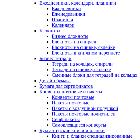
Ежедневники, календари, планинги
Ежедневники
Еженедельники
Планинги
Календари
Блокноты
Бизнес-блокноты
Блокноты на спирали
Блокноты на сшивке, склейке
Блокноты в книжном переплете
Бизнес тетради
Тетради на кольцах, спирали
Тетради на сшивке, скрепке
Сменные блоки для тетрадей на кольцах
Дизайн бумага
Бумага для сертификатов
Конверты почтовые и пакеты
Конверты почтовые
Пакеты почтовые
Пакеты с воздушной подушкой
Пакеты почтовые полиэтилен
Сейф-пакеты
Самоклеящиеся конверты
Бухгалтерские книги и бланки
Книги и бланки специализированные