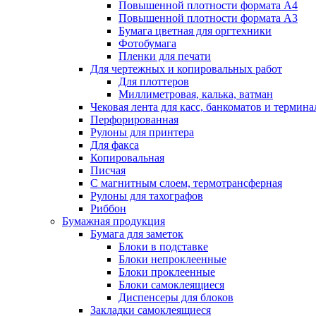
Повышенной плотности формата А4
Повышенной плотности формата А3
Бумага цветная для оргтехники
Фотобумага
Пленки для печати
Для чертежных и копировальных работ
Для плоттеров
Миллиметровая, калька, ватман
Чековая лента для касс, банкоматов и термина
Перфорированная
Рулоны для принтера
Для факса
Копировальная
Писчая
С магнитным слоем, термотрансферная
Рулоны для тахографов
Риббон
Бумажная продукция
Бумага для заметок
Блоки в подставке
Блоки непроклеенные
Блоки проклеенные
Блоки самоклеящиеся
Диспенсеры для блоков
Закладки самоклеящиеся