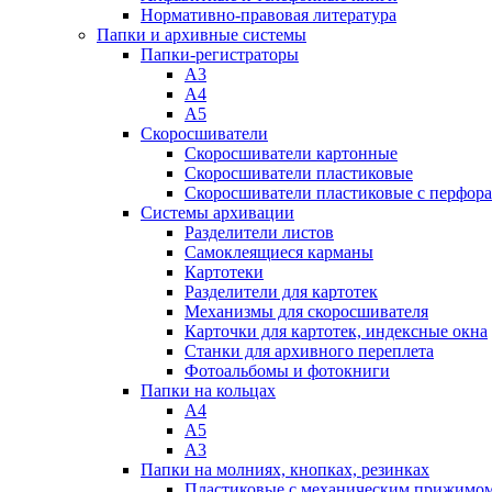
Нормативно-правовая литература
Папки и архивные системы
Папки-регистраторы
А3
А4
А5
Скоросшиватели
Скоросшиватели картонные
Скоросшиватели пластиковые
Скоросшиватели пластиковые с перфор
Системы архивации
Разделители листов
Самоклеящиеся карманы
Картотеки
Разделители для картотек
Механизмы для скоросшивателя
Карточки для картотек, индексные окна
Станки для архивного переплета
Фотоальбомы и фотокниги
Папки на кольцах
А4
А5
А3
Папки на молниях, кнопках, резинках
Пластиковые с механическим прижимо