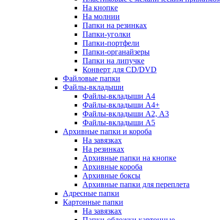
На кнопке
На молнии
Папки на резинках
Папки-уголки
Папки-портфели
Папки-органайзеры
Папки на липучке
Конверт для CD/DVD
Файловые папки
Файлы-вкладыши
Файлы-вкладыши А4
Файлы-вкладыши А4+
Файлы-вкладыши А2, А3
Файлы-вкладыши А5
Архивные папки и короба
На завязках
На резинках
Архивные папки на кнопке
Архивные короба
Архивные боксы
Архивные папки для переплета
Адресные папки
Картонные папки
На завязках
Папки-обложки картонные