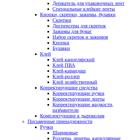
Держатель для упаковочных лент
Специальные клейкие ленты
Кнопки, скрепки, зажимы, булавки
Скрепки
Диспенсеры для скрепок
Зажимы для бумаг
Набор скрепок и зажимов
Кнопки
Булавки
Клей
Клей канцелярский
Клей ПВА
Клей-карандаш
Клей-роллер
Клей хозяйственный
Корректирующие средства
Корректирующие ручки
Корректирующие ленты
Корректирующие жидкости,
разбавители
Комплектующие к дыроколам
Письменные принадлежности
Ручки
Шариковые
Роллеры, линеры, капиллярные