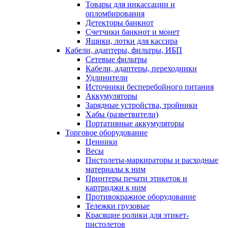
Товары для инкассации и
опломбирования
Детекторы банкнот
Счетчики банкнот и монет
Ящики, лотки для кассира
Кабели, адаптеры, фильтры, ИБП
Сетевые фильтры
Кабели, адаптеры, переходники
Удлинители
Источники бесперебойного питания
Аккумуляторы
Зарядные устройства, тройники
Хабы (разветвители)
Портативные аккумуляторы
Торговое оборудование
Ценники
Весы
Пистолеты-маркираторы и расходные
материалы к ним
Принтеры печати этикеток и
картриджи к ним
Противокражное оборудование
Тележки грузовые
Красящие ролики для этикет-
пистолетов