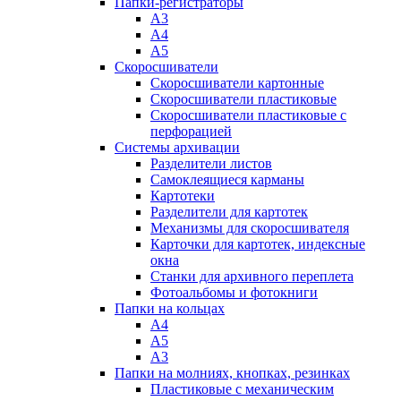
Папки-регистраторы
А3
А4
А5
Скоросшиватели
Скоросшиватели картонные
Скоросшиватели пластиковые
Скоросшиватели пластиковые с
перфорацией
Системы архивации
Разделители листов
Самоклеящиеся карманы
Картотеки
Разделители для картотек
Механизмы для скоросшивателя
Карточки для картотек, индексные
окна
Станки для архивного переплета
Фотоальбомы и фотокниги
Папки на кольцах
А4
А5
А3
Папки на молниях, кнопках, резинках
Пластиковые с механическим