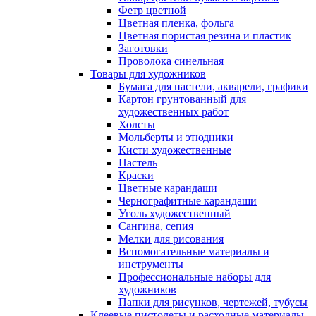
Фетр цветной
Цветная пленка, фольга
Цветная пористая резина и пластик
Заготовки
Проволока синельная
Товары для художников
Бумага для пастели, акварели, графики
Картон грунтованный для
художественных работ
Холсты
Мольберты и этюдники
Кисти художественные
Пастель
Краски
Цветные карандаши
Чернографитные карандаши
Уголь художественный
Сангина, сепия
Мелки для рисования
Вспомогательные материалы и
инструменты
Профессиональные наборы для
художников
Папки для рисунков, чертежей, тубусы
Клеевые пистолеты и расходные материалы