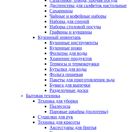
Салатники, блюда, прочая посуда
Диспенсеры для салфеток настольные
Сахарницы
Чайные и кофейные наборы
Наборы для специй
Наборы столовой посуды
Графины и кувшины
Кухонный инвентарь
Кухонные инструменты
Кухонные ножи
Фильтры для воды
Хранение продуктов
Термосы и термокружки
Бутылки для воды
Фольга пищевая
Пакеты для приготовления льда
Бумага для выпечки
Разделочные доски
Бытовая техника
Техника для уборки
Пылесосы
Паровые швабры (полотеры)
Сушилки для рук
Техника для красоты
Аксессуары для бритья