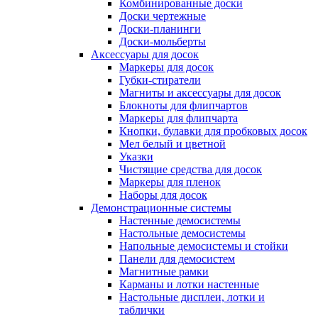
Комбинированные доски
Доски чертежные
Доски-планинги
Доски-мольберты
Аксессуары для досок
Маркеры для досок
Губки-стиратели
Магниты и аксессуары для досок
Блокноты для флипчартов
Маркеры для флипчарта
Кнопки, булавки для пробковых досок
Мел белый и цветной
Указки
Чистящие средства для досок
Маркеры для пленок
Наборы для досок
Демонстрационные системы
Настенные демосистемы
Настольные демосистемы
Напольные демосистемы и стойки
Панели для демосистем
Магнитные рамки
Карманы и лотки настенные
Настольные дисплеи, лотки и
таблички