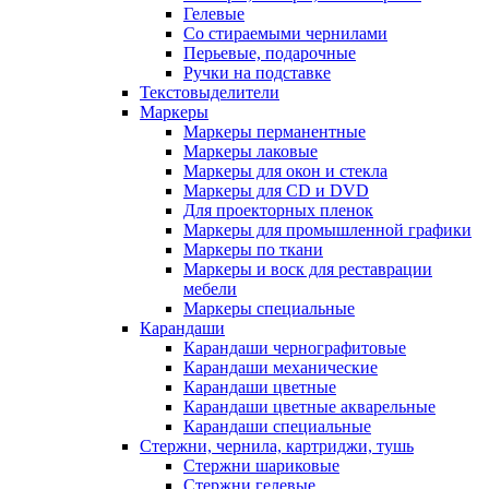
Гелевые
Со стираемыми чернилами
Перьевые, подарочные
Ручки на подставке
Текстовыделители
Маркеры
Маркеры перманентные
Маркеры лаковые
Маркеры для окон и стекла
Маркеры для CD и DVD
Для проекторных пленок
Маркеры для промышленной графики
Маркеры по ткани
Маркеры и воск для реставрации
мебели
Маркеры специальные
Карандаши
Карандаши чернографитовые
Карандаши механические
Карандаши цветные
Карандаши цветные акварельные
Карандаши специальные
Стержни, чернила, картриджи, тушь
Стержни шариковые
Стержни гелевые