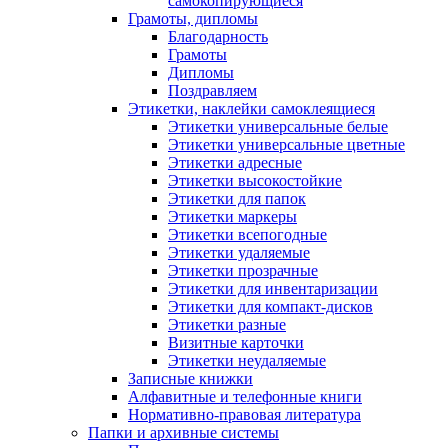
самокопирующиеся
Грамоты, дипломы
Благодарность
Грамоты
Дипломы
Поздравляем
Этикетки, наклейки самоклеящиеся
Этикетки универсальные белые
Этикетки универсальные цветные
Этикетки адресные
Этикетки высокостойкие
Этикетки для папок
Этикетки маркеры
Этикетки всепогодные
Этикетки удаляемые
Этикетки прозрачные
Этикетки для инвентаризации
Этикетки для компакт-дисков
Этикетки разные
Визитные карточки
Этикетки неудаляемые
Записные книжки
Алфавитные и телефонные книги
Нормативно-правовая литература
Папки и архивные системы