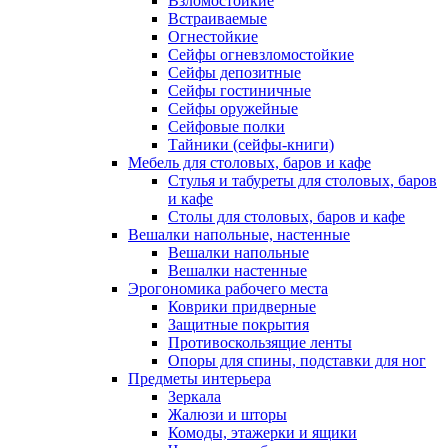
Взломостойкие
Встраиваемые
Огнестойкие
Сейфы огневзломостойкие
Сейфы депозитные
Сейфы гостиничные
Сейфы оружейные
Сейфовые полки
Тайники (сейфы-книги)
Мебель для столовых, баров и кафе
Стулья и табуреты для столовых, баров
и кафе
Столы для столовых, баров и кафе
Вешалки напольные, настенные
Вешалки напольные
Вешалки настенные
Эрогономика рабочего места
Коврики придверные
Защитные покрытия
Противоскользящие ленты
Опоры для спины, подставки для ног
Предметы интерьера
Зеркала
Жалюзи и шторы
Комоды, этажерки и ящики