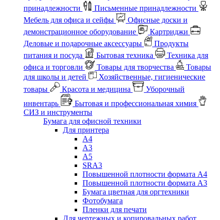
принадлежности
Письменные принадлежности
Мебель для офиса и сейфы
Офисные доски и
демонстрационное оборудование
Картриджи
Деловые и подарочные аксессуары
Продукты
питания и посуда
Бытовая техника
Техника для
офиса и торговли
Товары для творчества
Товары
для школы и детей
Хозяйственные, гигиенические
товары
Красота и медицина
Уборочный
инвентарь
Бытовая и профессиональная химия
СИЗ и инструменты
Бумага для офисной техники
Для принтера
А4
А3
А5
SRA3
Повышенной плотности формата А4
Повышенной плотности формата А3
Бумага цветная для оргтехники
Фотобумага
Пленки для печати
Для чертежных и копировальных работ