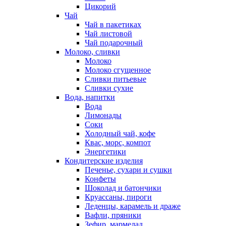
Цикорий
Чай
Чай в пакетиках
Чай листовой
Чай подарочный
Молоко, сливки
Молоко
Молоко сгущенное
Сливки питьевые
Сливки сухие
Вода, напитки
Вода
Лимонады
Соки
Холодный чай, кофе
Квас, морс, компот
Энергетики
Кондитерские изделия
Печенье, сухари и сушки
Конфеты
Шоколад и батончики
Круассаны, пироги
Леденцы, карамель и драже
Вафли, пряники
Зефир, мармелад