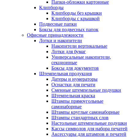
Папки-обложки картонные
Клипборды
Клипборды без крышки
Клипборды с крышкой
Подвесные папки
Боксы для подвесных папок
Офисные принадлежности
Лотки и накопители
Накопители вертикальные
Лотки для бумаг
Универсальные накопители,
секционные
Боксы для документов
Штемпельная продукция
Датеры и нумераторы
Оснастки для печати
Сменные штемпельные подушки
Штемпельная краска
Штампы прямоугольные
самонаборные
Штампы круглые самонаборные
Штампы стандартных слов
Настольные штемпельные подушки
Кассы символов для набора печатей
Аксессуары для штампов и печатей