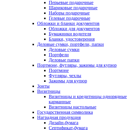
Перьевые подарочные
Шариковые подарочные
Наборы подарочные
Гелевые подарочные
Обложки и бланки документов
Обложки для документов
Бумажники водителя
Бланки, удостоверения
Деловые сумки, портфели, папки
Деловые сумки
Портфели
Деловые папки
Портмоне, футляры, зажимы для купюр
Портмоне
Футляры, чехлы
Зажимы для купюр
Зонты
Визитницы
Визитницы и кредитницы однорядные
карманные
Визитницы настольные
Государственная символика
Наградная продукция
Дизайн-бумага
Сертификат-бумага