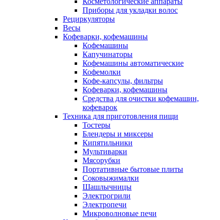
Косметологические аппараты
Приборы для укладки волос
Рециркуляторы
Весы
Кофеварки, кофемашины
Кофемашины
Капучинаторы
Кофемашины автоматические
Кофемолки
Кофе-капсулы, фильтры
Кофеварки, кофемашины
Средства для очистки кофемашин,
кофеварок
Техника для приготовления пищи
Тостеры
Блендеры и миксеры
Кипятильники
Мультиварки
Мясорубки
Портативные бытовые плиты
Соковыжималки
Шашлычницы
Электрогрили
Электропечи
Микроволновые печи