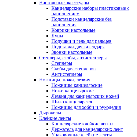
Настольные аксессуары
Канцелярские наборы пластиковые с
наполнением
Подставки канцелярские без
наполнения
Коврики настольные
Лупы
Подушки и гель для пальцев
Подставки для календаря
Звонки настольные
Степлеры, скобы, антистеплеры
Степлеры
Скобы для степлеров
Антистеплеры
Ножницы, ножи, лезвия
Ножницы канцелярские
Ножи канцелярские
Лезвия для канцелярских ножей
Шило канцелярское
Ножницы для хобби и рукоделия
Дыроколы
Клейкие ленты
Канцелярские клейкие ленты
Держатель для канцелярских лент
Упаковочные клейкие ленты