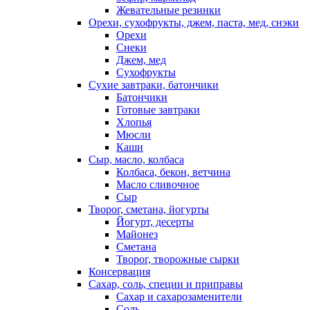
Жевательные резинки
Орехи, сухофрукты, джем, паста, мед, снэки
Орехи
Снеки
Джем, мед
Сухофрукты
Сухие завтраки, батончики
Батончики
Готовые завтраки
Хлопья
Мюсли
Каши
Сыр, масло, колбаса
Колбаса, бекон, ветчина
Масло сливочное
Сыр
Творог, сметана, йогурты
Йогурт, десерты
Майонез
Сметана
Творог, творожные сырки
Консервация
Сахар, соль, специи и приправы
Сахар и сахарозаменители
Соль