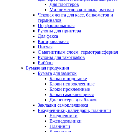
Для плоттеров
Миллиметровая, калька, ватман
Чековая лента для касс, банкоматов и
терминалов
Перфорированная
Рулоны для принтера
Для факса
Копировальная
Писчая
С магнитным слоем, термотрансферная
Рулоны для тахографов
Риббон
Бумажная продукция
Бумага для заметок
Блоки в подставке
Блоки непроклеенные
Блоки проклеенные
Блоки самоклеящиеся
Диспенсеры для блоков
Закладки самоклеящиеся
Ежедневники, календари, планинги
Ежедневники
Еженедельники
Планинги
Календари