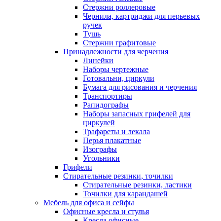
Стержни роллеровые
Чернила, картриджи для перьевых
ручек
Тушь
Стержни графитовые
Принадлежности для черчения
Линейки
Наборы чертежные
Готовальни, циркули
Бумага для рисования и черчения
Транспортиры
Рапидографы
Наборы запасных грифелей для
циркулей
Трафареты и лекала
Перья плакатные
Изографы
Угольники
Грифели
Стирательные резинки, точилки
Стирательные резинки, ластики
Точилки для карандашей
Мебель для офиса и сейфы
Офисные кресла и стулья
Кресла офисные