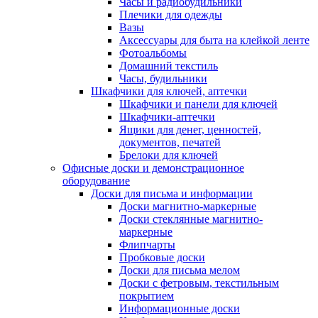
Часы и радиобудильники
Плечики для одежды
Вазы
Аксессуары для быта на клейкой ленте
Фотоальбомы
Домашний текстиль
Часы, будильники
Шкафчики для ключей, аптечки
Шкафчики и панели для ключей
Шкафчики-аптечки
Ящики для денег, ценностей,
документов, печатей
Брелоки для ключей
Офисные доски и демонстрационное
оборудование
Доски для письма и информации
Доски магнитно-маркерные
Доски стеклянные магнитно-
маркерные
Флипчарты
Пробковые доски
Доски для письма мелом
Доски с фетровым, текстильным
покрытием
Информационные доски