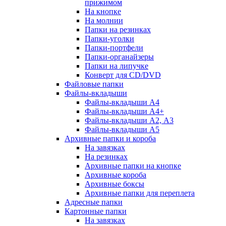
прижимом
На кнопке
На молнии
Папки на резинках
Папки-уголки
Папки-портфели
Папки-органайзеры
Папки на липучке
Конверт для CD/DVD
Файловые папки
Файлы-вкладыши
Файлы-вкладыши А4
Файлы-вкладыши А4+
Файлы-вкладыши А2, А3
Файлы-вкладыши А5
Архивные папки и короба
На завязках
На резинках
Архивные папки на кнопке
Архивные короба
Архивные боксы
Архивные папки для переплета
Адресные папки
Картонные папки
На завязках