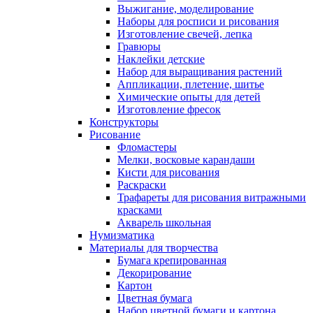
Выжигание, моделирование
Наборы для росписи и рисования
Изготовление свечей, лепка
Гравюры
Наклейки детские
Набор для выращивания растений
Аппликации, плетение, шитье
Химические опыты для детей
Изготовление фресок
Конструкторы
Рисование
Фломастеры
Мелки, восковые карандаши
Кисти для рисования
Раскраски
Трафареты для рисования витражными
красками
Акварель школьная
Нумизматика
Материалы для творчества
Бумага крепированная
Декорирование
Картон
Цветная бумага
Набор цветной бумаги и картона