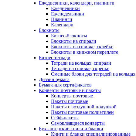
Ежедневники, календари, планинги
Ежедневники
Еженедельники
Планинги
Календари
Блокноты
Бизнес-блокноты
Блокноты на спирали
Блокноты на сшивке, склейке
Блокноты в книжном переплете
Бизнес тетради
Тетради на кольцах, спирали
Тетради на сшивке, скрепке
Сменные блоки для тетрадей на кольцах
Дизайн бумага
Бумага для сертификатов
Конверты почтовые и пакеты
Конверты почтовые
Пакеты почтовые
Пакеты с воздушной подушкой
Пакеты почтовые полиэтилен
Сейф-пакеты
Самоклеящиеся конверты
Бухгалтерские книги и бланки
Книги и бланки специализированные