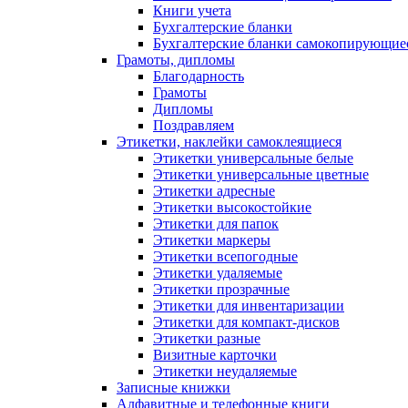
Книги учета
Бухгалтерские бланки
Бухгалтерские бланки самокопирующие
Грамоты, дипломы
Благодарность
Грамоты
Дипломы
Поздравляем
Этикетки, наклейки самоклеящиеся
Этикетки универсальные белые
Этикетки универсальные цветные
Этикетки адресные
Этикетки высокостойкие
Этикетки для папок
Этикетки маркеры
Этикетки всепогодные
Этикетки удаляемые
Этикетки прозрачные
Этикетки для инвентаризации
Этикетки для компакт-дисков
Этикетки разные
Визитные карточки
Этикетки неудаляемые
Записные книжки
Алфавитные и телефонные книги