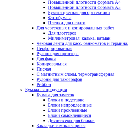
Повышенной плотности формата А4
Повышенной плотности формата А3
Бумага цветная для оргтехники
Фотобумага
Пленки для печати
Для чертежных и копировальных работ
Для плоттеров
Миллиметровая, калька, ватман
Чековая лента для касс, банкоматов и термина
Перфорированная
Рулоны для принтера
Для факса
Копировальная
Писчая
С магнитным слоем, термотрансферная
Рулоны для тахографов
Риббон
Бумажная продукция
Бумага для заметок
Блоки в подставке
Блоки непроклеенные
Блоки проклеенные
Блоки самоклеящиеся
Диспенсеры для блоков
Закладки самоклеящиеся