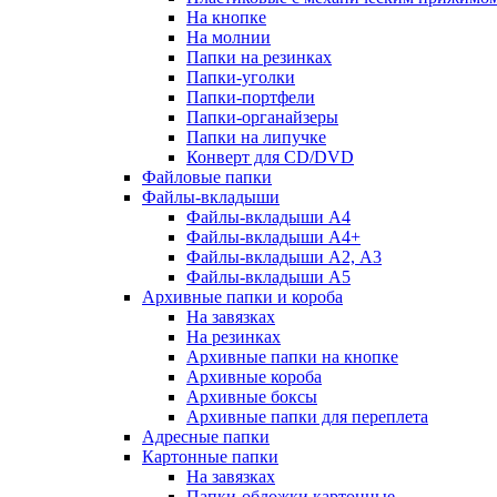
На кнопке
На молнии
Папки на резинках
Папки-уголки
Папки-портфели
Папки-органайзеры
Папки на липучке
Конверт для CD/DVD
Файловые папки
Файлы-вкладыши
Файлы-вкладыши А4
Файлы-вкладыши А4+
Файлы-вкладыши А2, А3
Файлы-вкладыши А5
Архивные папки и короба
На завязках
На резинках
Архивные папки на кнопке
Архивные короба
Архивные боксы
Архивные папки для переплета
Адресные папки
Картонные папки
На завязках
Папки-обложки картонные