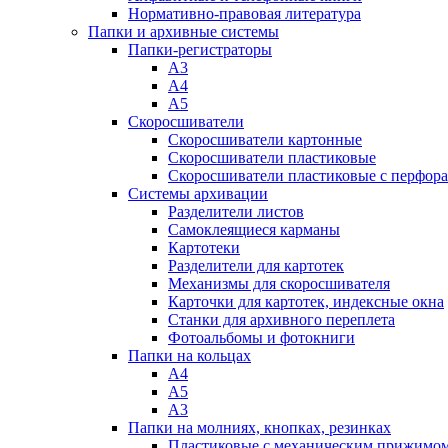
Нормативно-правовая литература
Папки и архивные системы
Папки-регистраторы
А3
А4
А5
Скоросшиватели
Скоросшиватели картонные
Скоросшиватели пластиковые
Скоросшиватели пластиковые с перфор
Системы архивации
Разделители листов
Самоклеящиеся карманы
Картотеки
Разделители для картотек
Механизмы для скоросшивателя
Карточки для картотек, индексные окна
Станки для архивного переплета
Фотоальбомы и фотокниги
Папки на кольцах
А4
А5
А3
Папки на молниях, кнопках, резинках
Пластиковые с механическим прижимо