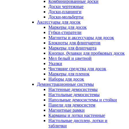
Комбинированные доски
Доски чертежные
Доски-планинги
Доски-мольберты
Аксессуары для досок
Маркеры для досок
Губки-стиратели
Магниты и аксессуары для досок
Блокноты для флипчартов
Маркеры для флипчарта
Кнопки, булавки для пробковых досок
Мел белый и цветной
Указки
Чистящие средства для досок
Маркеры для пленок
Наборы для досок
Демонстрационные системы
Настенные демосистемы
Настольные демосистемы
Напольные демосистемы и стойки
Панели для демосистем
Магнитные рамки
Карманы и лотки настенные
Настольные дисплеи, лотки и
таблички