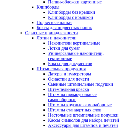
Папки-обложки картонные
Клипборды
Клипборды без крышки
Клипборды с крышкой
Подвесные папки
Боксы для подвесных папок
Офисные принадлежности
Лотки и накопители
Накопители вертикальные
Лотки для бумаг
Универсальные накопители,
секционные
Боксы для документов
Штемпельная продукция
Датеры и нумераторы
Оснастки для печати
Сменные штемпельные подушки
Штемпельная краска
Штампы прямоугольные
самонаборные
Штампы круглые самонаборные
Штампы стандартных слов
Настольные штемпельные подушки
Кассы символов для набора печатей
Аксессуары для штампов и печатей