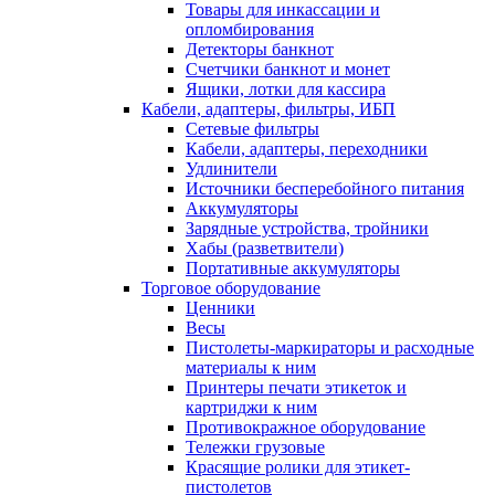
Товары для инкассации и
опломбирования
Детекторы банкнот
Счетчики банкнот и монет
Ящики, лотки для кассира
Кабели, адаптеры, фильтры, ИБП
Сетевые фильтры
Кабели, адаптеры, переходники
Удлинители
Источники бесперебойного питания
Аккумуляторы
Зарядные устройства, тройники
Хабы (разветвители)
Портативные аккумуляторы
Торговое оборудование
Ценники
Весы
Пистолеты-маркираторы и расходные
материалы к ним
Принтеры печати этикеток и
картриджи к ним
Противокражное оборудование
Тележки грузовые
Красящие ролики для этикет-
пистолетов