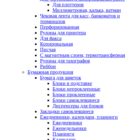
Для плоттеров
Миллиметровая, калька, ватман
Чековая лента для касс, банкоматов и
терминалов
Перфорированная
Рулоны для принтера
Для факса
Копировальная
Писчая
С магнитным слоем, термотрансферная
Рулоны для тахографов
Риббон
Бумажная продукция
Бумага для заметок
Блоки в подставке
Блоки непроклеенные
Блоки проклеенные
Блоки самоклеящиеся
Диспенсеры для блоков
Закладки самоклеящиеся
Ежедневники, календари, планинги
Ежедневники
Еженедельники
Планинги
Календари