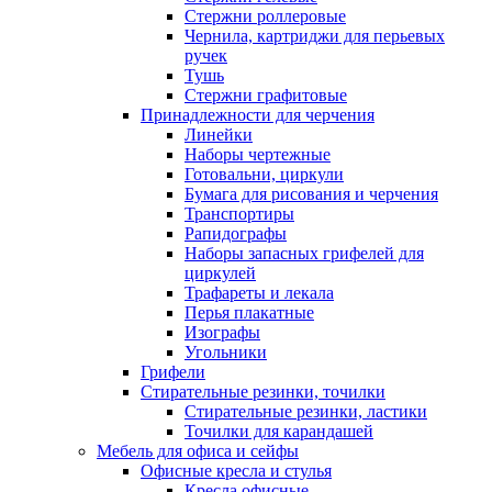
Стержни роллеровые
Чернила, картриджи для перьевых
ручек
Тушь
Стержни графитовые
Принадлежности для черчения
Линейки
Наборы чертежные
Готовальни, циркули
Бумага для рисования и черчения
Транспортиры
Рапидографы
Наборы запасных грифелей для
циркулей
Трафареты и лекала
Перья плакатные
Изографы
Угольники
Грифели
Стирательные резинки, точилки
Стирательные резинки, ластики
Точилки для карандашей
Мебель для офиса и сейфы
Офисные кресла и стулья
Кресла офисные