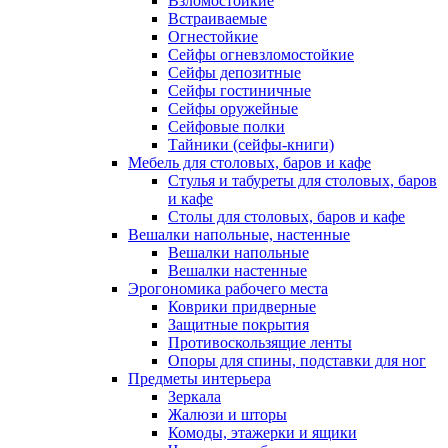
Взломостойкие
Встраиваемые
Огнестойкие
Сейфы огневзломостойкие
Сейфы депозитные
Сейфы гостиничные
Сейфы оружейные
Сейфовые полки
Тайники (сейфы-книги)
Мебель для столовых, баров и кафе
Стулья и табуреты для столовых, баров
и кафе
Столы для столовых, баров и кафе
Вешалки напольные, настенные
Вешалки напольные
Вешалки настенные
Эрогономика рабочего места
Коврики придверные
Защитные покрытия
Противоскользящие ленты
Опоры для спины, подставки для ног
Предметы интерьера
Зеркала
Жалюзи и шторы
Комоды, этажерки и ящики