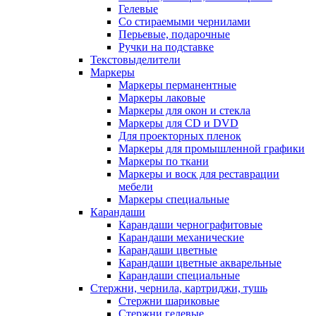
Гелевые
Со стираемыми чернилами
Перьевые, подарочные
Ручки на подставке
Текстовыделители
Маркеры
Маркеры перманентные
Маркеры лаковые
Маркеры для окон и стекла
Маркеры для CD и DVD
Для проекторных пленок
Маркеры для промышленной графики
Маркеры по ткани
Маркеры и воск для реставрации
мебели
Маркеры специальные
Карандаши
Карандаши чернографитовые
Карандаши механические
Карандаши цветные
Карандаши цветные акварельные
Карандаши специальные
Стержни, чернила, картриджи, тушь
Стержни шариковые
Стержни гелевые