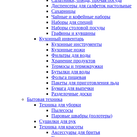
Салатники, блюда, прочая посуда
Диспенсеры для салфеток настольные
Сахарницы
Чайные и кофейные наборы
Наборы для специй
Наборы столовой посуды
Графины и кувшины
Кухонный инвентарь
Кухонные инструменты
Кухонные ножи
Фильтры для воды
Хранение продуктов
Термосы и термокружки
Бутылки для воды
Фольга пищевая
Пакеты для приготовления льда
Бумага для выпечки
Разделочные доски
Бытовая техника
Техника для уборки
Пылесосы
Паровые швабры (полотеры)
Сушилки для рук
Техника для красоты
Аксессуары для бритья