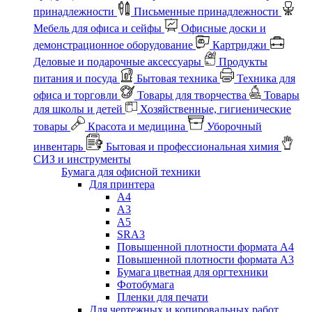
принадлежности
Письменные принадлежности
Мебель для офиса и сейфы
Офисные доски и
демонстрационное оборудование
Картриджи
Деловые и подарочные аксессуары
Продукты
питания и посуда
Бытовая техника
Техника для
офиса и торговли
Товары для творчества
Товары
для школы и детей
Хозяйственные, гигиенические
товары
Красота и медицина
Уборочный
инвентарь
Бытовая и профессиональная химия
СИЗ и инструменты
Бумага для офисной техники
Для принтера
А4
А3
А5
SRA3
Повышенной плотности формата А4
Повышенной плотности формата А3
Бумага цветная для оргтехники
Фотобумага
Пленки для печати
Для чертежных и копировальных работ