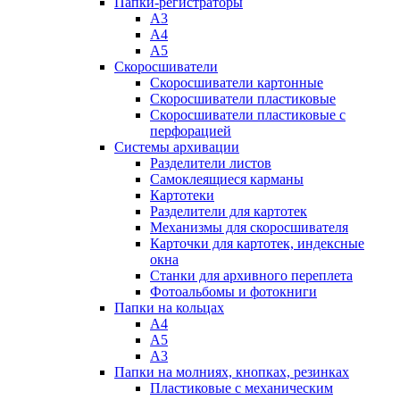
Папки-регистраторы
А3
А4
А5
Скоросшиватели
Скоросшиватели картонные
Скоросшиватели пластиковые
Скоросшиватели пластиковые с
перфорацией
Системы архивации
Разделители листов
Самоклеящиеся карманы
Картотеки
Разделители для картотек
Механизмы для скоросшивателя
Карточки для картотек, индексные
окна
Станки для архивного переплета
Фотоальбомы и фотокниги
Папки на кольцах
А4
А5
А3
Папки на молниях, кнопках, резинках
Пластиковые с механическим