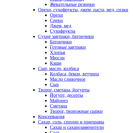
Жевательные резинки
Орехи, сухофрукты, джем, паста, мед, снэки
Орехи
Снеки
Джем, мед
Сухофрукты
Сухие завтраки, батончики
Батончики
Готовые завтраки
Хлопья
Мюсли
Каши
Сыр, масло, колбаса
Колбаса, бекон, ветчина
Масло сливочное
Сыр
Творог, сметана, йогурты
Йогурт, десерты
Майонез
Сметана
Творог, творожные сырки
Консервация
Сахар, соль, специи и приправы
Сахар и сахарозаменители
Соль