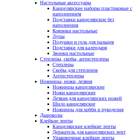
Настольные аксессуары
Канцелярские наборы пластиковые с
наполнением
Подставки канцелярские без
наполнения
Коврики настольные
Лупы
Подушки и гель для пальцев
Подставки для календаря
Звонки настольные
Степлеры, скобы, антистеплеры
Степлеры
Скобы для степлеров
Антистеплеры
Ножницы, ножи, лезвия
Ножницы канцелярские
Ножи канцелярские
Лезвия для канцелярских ножей
Шило канцелярское
Ножницы для хобби и рукоделия
Дыроколы
Клейкие ленты
Канцелярские клейкие ленты
Держатель для канцелярских лент
Упаковочные клейкие ленты