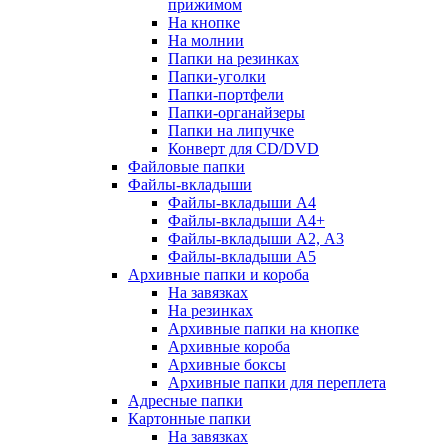
прижимом
На кнопке
На молнии
Папки на резинках
Папки-уголки
Папки-портфели
Папки-органайзеры
Папки на липучке
Конверт для CD/DVD
Файловые папки
Файлы-вкладыши
Файлы-вкладыши А4
Файлы-вкладыши А4+
Файлы-вкладыши А2, А3
Файлы-вкладыши А5
Архивные папки и короба
На завязках
На резинках
Архивные папки на кнопке
Архивные короба
Архивные боксы
Архивные папки для переплета
Адресные папки
Картонные папки
На завязках