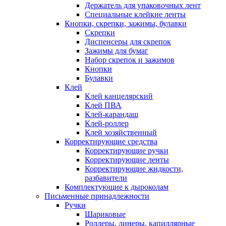
Держатель для упаковочных лент
Специальные клейкие ленты
Кнопки, скрепки, зажимы, булавки
Скрепки
Диспенсеры для скрепок
Зажимы для бумаг
Набор скрепок и зажимов
Кнопки
Булавки
Клей
Клей канцелярский
Клей ПВА
Клей-карандаш
Клей-роллер
Клей хозяйственный
Корректирующие средства
Корректирующие ручки
Корректирующие ленты
Корректирующие жидкости,
разбавители
Комплектующие к дыроколам
Письменные принадлежности
Ручки
Шариковые
Роллеры, линеры, капиллярные