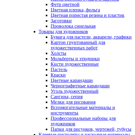
Фетр цветной
Цветная пленка, фольга
Цветная пористая резина и пластик
Заготовки
Проволока синельная
Товары для художников
Бумага для пастели, акварели, графики
Картон грунтованный для
художественных работ
Холсты
Мольберты и этюдники
Кисти художественные
Пастель
Краски
Цветные карандаши
Чернографитные карандаши
Уголь художественный
Сангина, сепия
Мелки для рисования
Вспомогательные материалы и
инструменты
Профессиональные наборы для
художников
Папки для рисунков, чертежей, тубусы
Клеевые пистолеты и расходные материалы