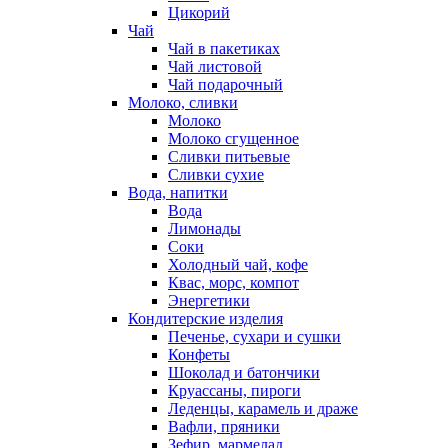
Цикорий
Чай
Чай в пакетиках
Чай листовой
Чай подарочный
Молоко, сливки
Молоко
Молоко сгущенное
Сливки питьевые
Сливки сухие
Вода, напитки
Вода
Лимонады
Соки
Холодный чай, кофе
Квас, морс, компот
Энергетики
Кондитерские изделия
Печенье, сухари и сушки
Конфеты
Шоколад и батончики
Круассаны, пироги
Леденцы, карамель и драже
Вафли, пряники
Зефир, мармелад