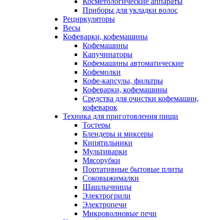
Косметологические аппараты
Приборы для укладки волос
Рециркуляторы
Весы
Кофеварки, кофемашины
Кофемашины
Капучинаторы
Кофемашины автоматические
Кофемолки
Кофе-капсулы, фильтры
Кофеварки, кофемашины
Средства для очистки кофемашин,
кофеварок
Техника для приготовления пищи
Тостеры
Блендеры и миксеры
Кипятильники
Мультиварки
Мясорубки
Портативные бытовые плиты
Соковыжималки
Шашлычницы
Электрогрили
Электропечи
Микроволновые печи