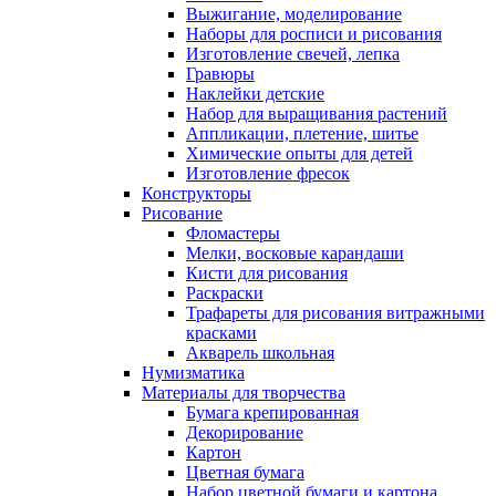
Выжигание, моделирование
Наборы для росписи и рисования
Изготовление свечей, лепка
Гравюры
Наклейки детские
Набор для выращивания растений
Аппликации, плетение, шитье
Химические опыты для детей
Изготовление фресок
Конструкторы
Рисование
Фломастеры
Мелки, восковые карандаши
Кисти для рисования
Раскраски
Трафареты для рисования витражными
красками
Акварель школьная
Нумизматика
Материалы для творчества
Бумага крепированная
Декорирование
Картон
Цветная бумага
Набор цветной бумаги и картона