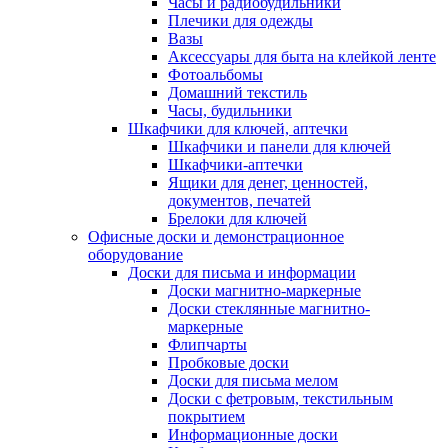
Часы и радиобудильники
Плечики для одежды
Вазы
Аксессуары для быта на клейкой ленте
Фотоальбомы
Домашний текстиль
Часы, будильники
Шкафчики для ключей, аптечки
Шкафчики и панели для ключей
Шкафчики-аптечки
Ящики для денег, ценностей,
документов, печатей
Брелоки для ключей
Офисные доски и демонстрационное
оборудование
Доски для письма и информации
Доски магнитно-маркерные
Доски стеклянные магнитно-
маркерные
Флипчарты
Пробковые доски
Доски для письма мелом
Доски с фетровым, текстильным
покрытием
Информационные доски