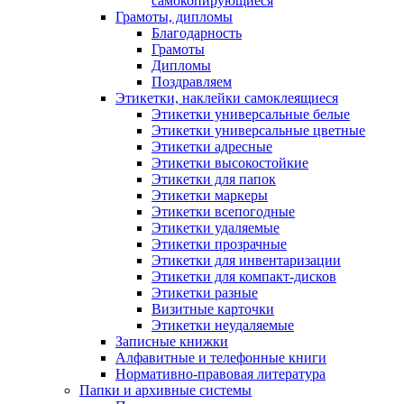
самокопирующиеся
Грамоты, дипломы
Благодарность
Грамоты
Дипломы
Поздравляем
Этикетки, наклейки самоклеящиеся
Этикетки универсальные белые
Этикетки универсальные цветные
Этикетки адресные
Этикетки высокостойкие
Этикетки для папок
Этикетки маркеры
Этикетки всепогодные
Этикетки удаляемые
Этикетки прозрачные
Этикетки для инвентаризации
Этикетки для компакт-дисков
Этикетки разные
Визитные карточки
Этикетки неудаляемые
Записные книжки
Алфавитные и телефонные книги
Нормативно-правовая литература
Папки и архивные системы