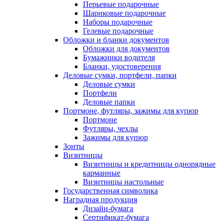
Перьевые подарочные
Шариковые подарочные
Наборы подарочные
Гелевые подарочные
Обложки и бланки документов
Обложки для документов
Бумажники водителя
Бланки, удостоверения
Деловые сумки, портфели, папки
Деловые сумки
Портфели
Деловые папки
Портмоне, футляры, зажимы для купюр
Портмоне
Футляры, чехлы
Зажимы для купюр
Зонты
Визитницы
Визитницы и кредитницы однорядные
карманные
Визитницы настольные
Государственная символика
Наградная продукция
Дизайн-бумага
Сертификат-бумага