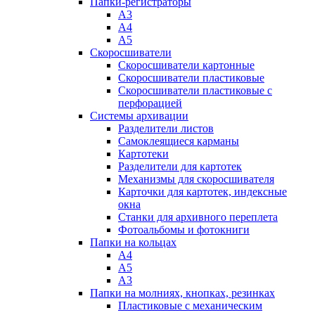
Папки-регистраторы
А3
А4
А5
Скоросшиватели
Скоросшиватели картонные
Скоросшиватели пластиковые
Скоросшиватели пластиковые с
перфорацией
Системы архивации
Разделители листов
Самоклеящиеся карманы
Картотеки
Разделители для картотек
Механизмы для скоросшивателя
Карточки для картотек, индексные
окна
Станки для архивного переплета
Фотоальбомы и фотокниги
Папки на кольцах
А4
А5
А3
Папки на молниях, кнопках, резинках
Пластиковые с механическим