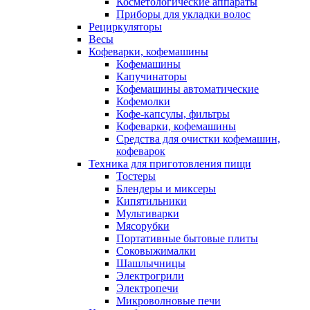
Косметологические аппараты
Приборы для укладки волос
Рециркуляторы
Весы
Кофеварки, кофемашины
Кофемашины
Капучинаторы
Кофемашины автоматические
Кофемолки
Кофе-капсулы, фильтры
Кофеварки, кофемашины
Средства для очистки кофемашин,
кофеварок
Техника для приготовления пищи
Тостеры
Блендеры и миксеры
Кипятильники
Мультиварки
Мясорубки
Портативные бытовые плиты
Соковыжималки
Шашлычницы
Электрогрили
Электропечи
Микроволновые печи