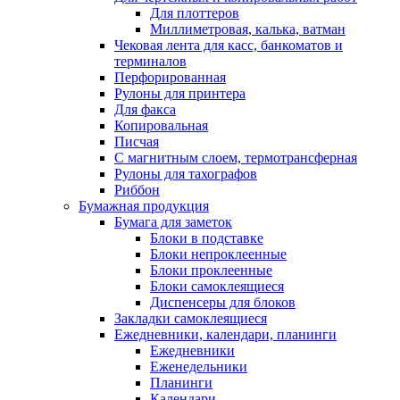
Для плоттеров
Миллиметровая, калька, ватман
Чековая лента для касс, банкоматов и
терминалов
Перфорированная
Рулоны для принтера
Для факса
Копировальная
Писчая
С магнитным слоем, термотрансферная
Рулоны для тахографов
Риббон
Бумажная продукция
Бумага для заметок
Блоки в подставке
Блоки непроклеенные
Блоки проклеенные
Блоки самоклеящиеся
Диспенсеры для блоков
Закладки самоклеящиеся
Ежедневники, календари, планинги
Ежедневники
Еженедельники
Планинги
Календари