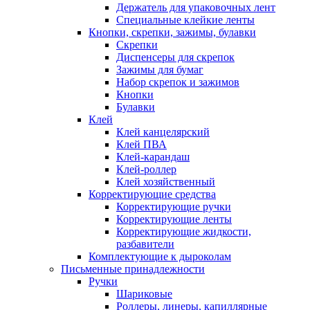
Держатель для упаковочных лент
Специальные клейкие ленты
Кнопки, скрепки, зажимы, булавки
Скрепки
Диспенсеры для скрепок
Зажимы для бумаг
Набор скрепок и зажимов
Кнопки
Булавки
Клей
Клей канцелярский
Клей ПВА
Клей-карандаш
Клей-роллер
Клей хозяйственный
Корректирующие средства
Корректирующие ручки
Корректирующие ленты
Корректирующие жидкости,
разбавители
Комплектующие к дыроколам
Письменные принадлежности
Ручки
Шариковые
Роллеры, линеры, капиллярные