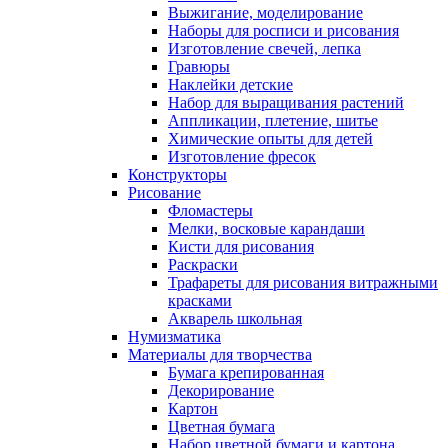
Выжигание, моделирование
Наборы для росписи и рисования
Изготовление свечей, лепка
Гравюры
Наклейки детские
Набор для выращивания растений
Аппликации, плетение, шитье
Химические опыты для детей
Изготовление фресок
Конструкторы
Рисование
Фломастеры
Мелки, восковые карандаши
Кисти для рисования
Раскраски
Трафареты для рисования витражными
красками
Акварель школьная
Нумизматика
Материалы для творчества
Бумага крепированная
Декорирование
Картон
Цветная бумага
Набор цветной бумаги и картона