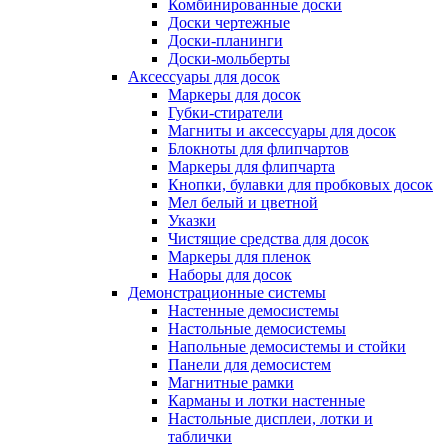
Комбинированные доски
Доски чертежные
Доски-планинги
Доски-мольберты
Аксессуары для досок
Маркеры для досок
Губки-стиратели
Магниты и аксессуары для досок
Блокноты для флипчартов
Маркеры для флипчарта
Кнопки, булавки для пробковых досок
Мел белый и цветной
Указки
Чистящие средства для досок
Маркеры для пленок
Наборы для досок
Демонстрационные системы
Настенные демосистемы
Настольные демосистемы
Напольные демосистемы и стойки
Панели для демосистем
Магнитные рамки
Карманы и лотки настенные
Настольные дисплеи, лотки и
таблички