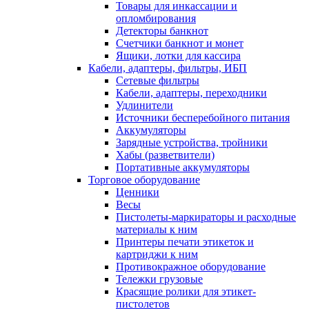
Товары для инкассации и
опломбирования
Детекторы банкнот
Счетчики банкнот и монет
Ящики, лотки для кассира
Кабели, адаптеры, фильтры, ИБП
Сетевые фильтры
Кабели, адаптеры, переходники
Удлинители
Источники бесперебойного питания
Аккумуляторы
Зарядные устройства, тройники
Хабы (разветвители)
Портативные аккумуляторы
Торговое оборудование
Ценники
Весы
Пистолеты-маркираторы и расходные
материалы к ним
Принтеры печати этикеток и
картриджи к ним
Противокражное оборудование
Тележки грузовые
Красящие ролики для этикет-
пистолетов