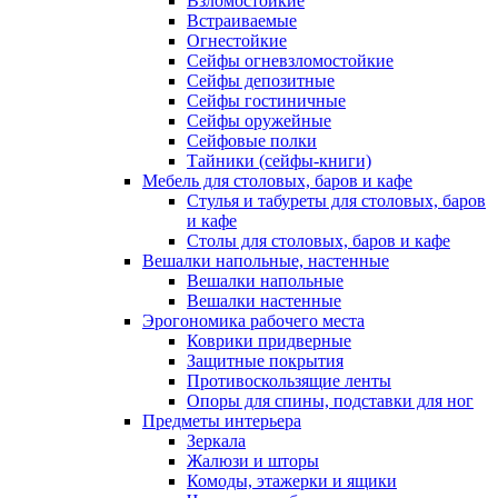
Взломостойкие
Встраиваемые
Огнестойкие
Сейфы огневзломостойкие
Сейфы депозитные
Сейфы гостиничные
Сейфы оружейные
Сейфовые полки
Тайники (сейфы-книги)
Мебель для столовых, баров и кафе
Стулья и табуреты для столовых, баров
и кафе
Столы для столовых, баров и кафе
Вешалки напольные, настенные
Вешалки напольные
Вешалки настенные
Эрогономика рабочего места
Коврики придверные
Защитные покрытия
Противоскользящие ленты
Опоры для спины, подставки для ног
Предметы интерьера
Зеркала
Жалюзи и шторы
Комоды, этажерки и ящики