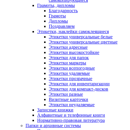
самокопирующиеся
Грамоты, дипломы
Благодарность
Грамоты
Дипломы
Поздравляем
Этикетки, наклейки самоклеящиеся
Этикетки универсальные белые
Этикетки универсальные цветные
Этикетки адресные
Этикетки высокостойкие
Этикетки для папок
Этикетки маркеры
Этикетки всепогодные
Этикетки удаляемые
Этикетки прозрачные
Этикетки для инвентаризации
Этикетки для компакт-дисков
Этикетки разные
Визитные карточки
Этикетки неудаляемые
Записные книжки
Алфавитные и телефонные книги
Нормативно-правовая литература
Папки и архивные системы