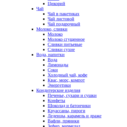
Цикорий
Чай
Чай в пакетиках
Чай листовой
Чай подарочный
Молоко, сливки
Молоко
Молоко сгущенное
Сливки питьевые
Сливки сухие
Вода, напитки
Вода
Лимонады
Соки
Холодный чай, кофе
Квас, морс, компот
Энергетики
Кондитерские изделия
Печенье, сухари и сушки
Конфеты
Шоколад и батончики
Круассаны, пироги
Леденцы, карамель и драже
Вафли, пряники
Зефир, мармелад