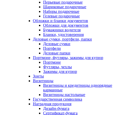
Перьевые подарочные
Шариковые подарочные
Наборы подарочные
Гелевые подарочные
Обложки и бланки документов
Обложки для документов
Бумажники водителя
Бланки, удостоверения
Деловые сумки, портфели, папки
Деловые сумки
Портфели
Деловые папки
Портмоне, футляры, зажимы для купюр
Портмоне
Футляры, чехлы
Зажимы для купюр
Зонты
Визитницы
Визитницы и кредитницы однорядные
карманные
Визитницы настольные
Государственная символика
Наградная продукция
Дизайн-бумага
Сертификат-бумага