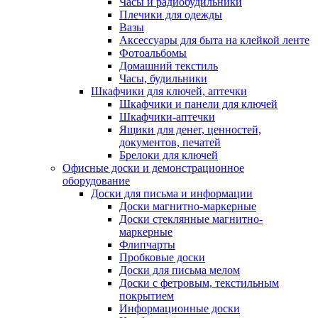
Часы и радиобудильники
Плечики для одежды
Вазы
Аксессуары для быта на клейкой ленте
Фотоальбомы
Домашний текстиль
Часы, будильники
Шкафчики для ключей, аптечки
Шкафчики и панели для ключей
Шкафчики-аптечки
Ящики для денег, ценностей,
документов, печатей
Брелоки для ключей
Офисные доски и демонстрационное
оборудование
Доски для письма и информации
Доски магнитно-маркерные
Доски стеклянные магнитно-
маркерные
Флипчарты
Пробковые доски
Доски для письма мелом
Доски с фетровым, текстильным
покрытием
Информационные доски