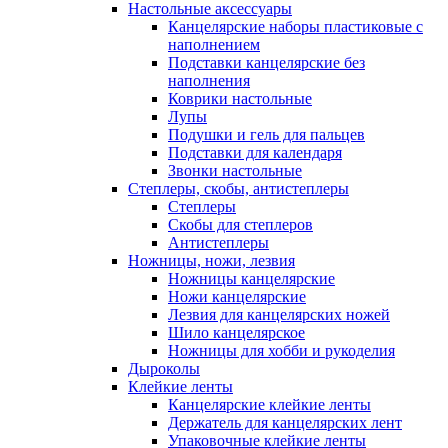
Настольные аксессуары
Канцелярские наборы пластиковые с
наполнением
Подставки канцелярские без
наполнения
Коврики настольные
Лупы
Подушки и гель для пальцев
Подставки для календаря
Звонки настольные
Степлеры, скобы, антистеплеры
Степлеры
Скобы для степлеров
Антистеплеры
Ножницы, ножи, лезвия
Ножницы канцелярские
Ножи канцелярские
Лезвия для канцелярских ножей
Шило канцелярское
Ножницы для хобби и рукоделия
Дыроколы
Клейкие ленты
Канцелярские клейкие ленты
Держатель для канцелярских лент
Упаковочные клейкие ленты