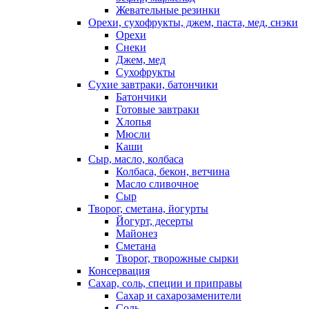
Жевательные резинки
Орехи, сухофрукты, джем, паста, мед, снэки
Орехи
Снеки
Джем, мед
Сухофрукты
Сухие завтраки, батончики
Батончики
Готовые завтраки
Хлопья
Мюсли
Каши
Сыр, масло, колбаса
Колбаса, бекон, ветчина
Масло сливочное
Сыр
Творог, сметана, йогурты
Йогурт, десерты
Майонез
Сметана
Творог, творожные сырки
Консервация
Сахар, соль, специи и приправы
Сахар и сахарозаменители
Соль