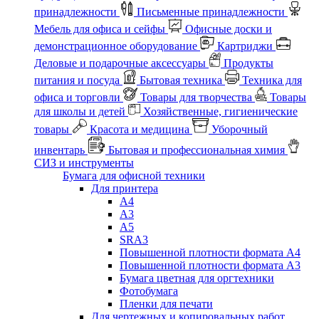
принадлежности
Письменные принадлежности
Мебель для офиса и сейфы
Офисные доски и
демонстрационное оборудование
Картриджи
Деловые и подарочные аксессуары
Продукты
питания и посуда
Бытовая техника
Техника для
офиса и торговли
Товары для творчества
Товары
для школы и детей
Хозяйственные, гигиенические
товары
Красота и медицина
Уборочный
инвентарь
Бытовая и профессиональная химия
СИЗ и инструменты
Бумага для офисной техники
Для принтера
А4
А3
А5
SRA3
Повышенной плотности формата А4
Повышенной плотности формата А3
Бумага цветная для оргтехники
Фотобумага
Пленки для печати
Для чертежных и копировальных работ