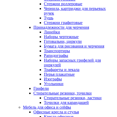
Стержни роллеровые
Чернила, картриджи для перьевых
ручек
Тушь
Стержни графитовые
Принадлежности для черчения
Линейки
Наборы чертежные
Готовальни, циркули
Бумага для рисования и черчения
Транспортиры
Рапидографы
Наборы запасных грифелей для
циркулей
Трафареты и лекала
Перья плакатные
Изографы
Угольники
Грифели
Стирательные резинки, точилки
Стирательные резинки, ластики
Точилки для карандашей
Мебель для офиса и сейфы
Офисные кресла и стулья
Кресла офисные