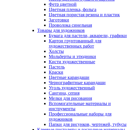
Фетр цветной
Цветная пленка, фольга
Цветная пористая резина и пластик
Заготовки
Проволока синельная
Товары для художников
Бумага для пастели, акварели, графики
Картон грунтованный для
художественных работ
Холсты
Мольберты и этюдники
Кисти художественные
Пастель
Краски
Цветные карандаши
Чернографитные карандаши
Уголь художественный
Сангина, сепия
Мелки для рисования
Вспомогательные материалы и
инструменты
Профессиональные наборы для
художников
Папки для рисунков, чертежей, тубусы
Клеевые пистолеты и расходные материалы