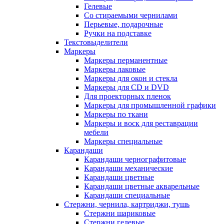
Гелевые
Со стираемыми чернилами
Перьевые, подарочные
Ручки на подставке
Текстовыделители
Маркеры
Маркеры перманентные
Маркеры лаковые
Маркеры для окон и стекла
Маркеры для CD и DVD
Для проекторных пленок
Маркеры для промышленной графики
Маркеры по ткани
Маркеры и воск для реставрации
мебели
Маркеры специальные
Карандаши
Карандаши чернографитовые
Карандаши механические
Карандаши цветные
Карандаши цветные акварельные
Карандаши специальные
Стержни, чернила, картриджи, тушь
Стержни шариковые
Стержни гелевые