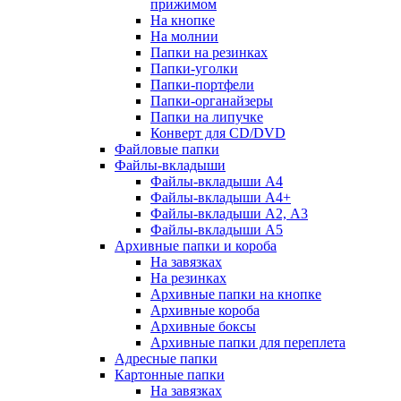
прижимом
На кнопке
На молнии
Папки на резинках
Папки-уголки
Папки-портфели
Папки-органайзеры
Папки на липучке
Конверт для CD/DVD
Файловые папки
Файлы-вкладыши
Файлы-вкладыши А4
Файлы-вкладыши А4+
Файлы-вкладыши А2, А3
Файлы-вкладыши А5
Архивные папки и короба
На завязках
На резинках
Архивные папки на кнопке
Архивные короба
Архивные боксы
Архивные папки для переплета
Адресные папки
Картонные папки
На завязках