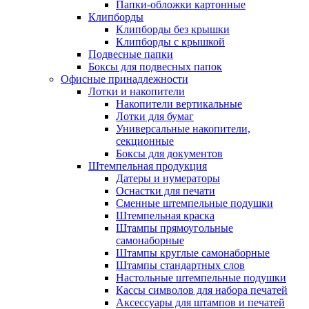
Папки-обложки картонные
Клипборды
Клипборды без крышки
Клипборды с крышкой
Подвесные папки
Боксы для подвесных папок
Офисные принадлежности
Лотки и накопители
Накопители вертикальные
Лотки для бумаг
Универсальные накопители,
секционные
Боксы для документов
Штемпельная продукция
Датеры и нумераторы
Оснастки для печати
Сменные штемпельные подушки
Штемпельная краска
Штампы прямоугольные
самонаборные
Штампы круглые самонаборные
Штампы стандартных слов
Настольные штемпельные подушки
Кассы символов для набора печатей
Аксессуары для штампов и печатей