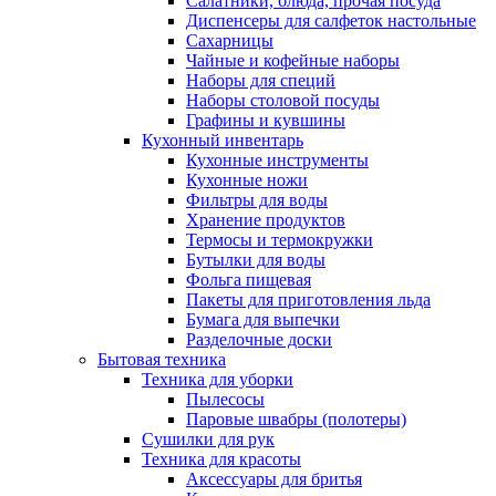
Салатники, блюда, прочая посуда
Диспенсеры для салфеток настольные
Сахарницы
Чайные и кофейные наборы
Наборы для специй
Наборы столовой посуды
Графины и кувшины
Кухонный инвентарь
Кухонные инструменты
Кухонные ножи
Фильтры для воды
Хранение продуктов
Термосы и термокружки
Бутылки для воды
Фольга пищевая
Пакеты для приготовления льда
Бумага для выпечки
Разделочные доски
Бытовая техника
Техника для уборки
Пылесосы
Паровые швабры (полотеры)
Сушилки для рук
Техника для красоты
Аксессуары для бритья