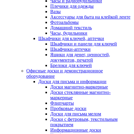
Часы и радиобудильники
Плечики для одежды
Вазы
Аксессуары для быта на клейкой ленте
Фотоальбомы
Домашний текстиль
Часы, будильники
Шкафчики для ключей, аптечки
Шкафчики и панели для ключей
Шкафчики-аптечки
Ящики для денег, ценностей,
документов, печатей
Брелоки для ключей
Офисные доски и демонстрационное
оборудование
Доски для письма и информации
Доски магнитно-маркерные
Доски стеклянные магнитно-
маркерные
Флипчарты
Пробковые доски
Доски для письма мелом
Доски с фетровым, текстильным
покрытием
Информационные доски