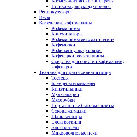
Косметологические аппараты
Приборы для укладки волос
Рециркуляторы
Весы
Кофеварки, кофемашины
Кофемашины
Капучинаторы
Кофемашины автоматические
Кофемолки
Кофе-капсулы, фильтры
Кофеварки, кофемашины
Средства для очистки кофемашин,
кофеварок
Техника для приготовления пищи
Тостеры
Блендеры и миксеры
Кипятильники
Мультиварки
Мясорубки
Портативные бытовые плиты
Соковыжималки
Шашлычницы
Электрогрили
Электропечи
Микроволновые печи