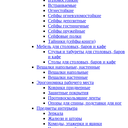
Взломостойкие
Встраиваемые
Огнестойкие
Сейфы огневзломостойкие
Сейфы депозитные
Сейфы гостиничные
Сейфы оружейные
Сейфовые полки
Тайники (сейфы-книги)
Мебель для столовых, баров и кафе
Стулья и табуреты для столовых, баров
и кафе
Столы для столовых, баров и кафе
Вешалки напольные, настенные
Вешалки напольные
Вешалки настенные
Эрогономика рабочего места
Коврики придверные
Защитные покрытия
Противоскользящие ленты
Опоры для спины, подставки для ног
Предметы интерьера
Зеркала
Жалюзи и шторы
Комоды, этажерки и ящики