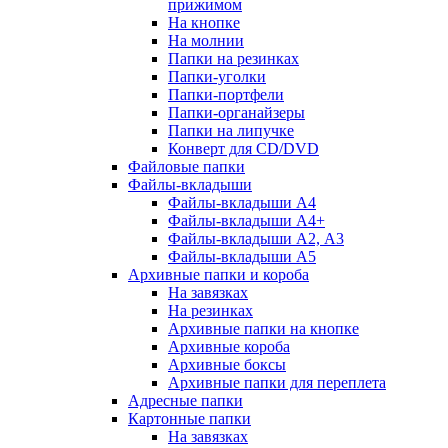
прижимом
На кнопке
На молнии
Папки на резинках
Папки-уголки
Папки-портфели
Папки-органайзеры
Папки на липучке
Конверт для CD/DVD
Файловые папки
Файлы-вкладыши
Файлы-вкладыши А4
Файлы-вкладыши А4+
Файлы-вкладыши А2, А3
Файлы-вкладыши А5
Архивные папки и короба
На завязках
На резинках
Архивные папки на кнопке
Архивные короба
Архивные боксы
Архивные папки для переплета
Адресные папки
Картонные папки
На завязках