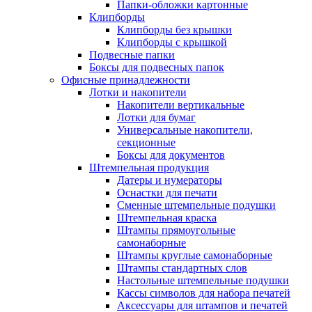
Папки-обложки картонные
Клипборды
Клипборды без крышки
Клипборды с крышкой
Подвесные папки
Боксы для подвесных папок
Офисные принадлежности
Лотки и накопители
Накопители вертикальные
Лотки для бумаг
Универсальные накопители,
секционные
Боксы для документов
Штемпельная продукция
Датеры и нумераторы
Оснастки для печати
Сменные штемпельные подушки
Штемпельная краска
Штампы прямоугольные
самонаборные
Штампы круглые самонаборные
Штампы стандартных слов
Настольные штемпельные подушки
Кассы символов для набора печатей
Аксессуары для штампов и печатей