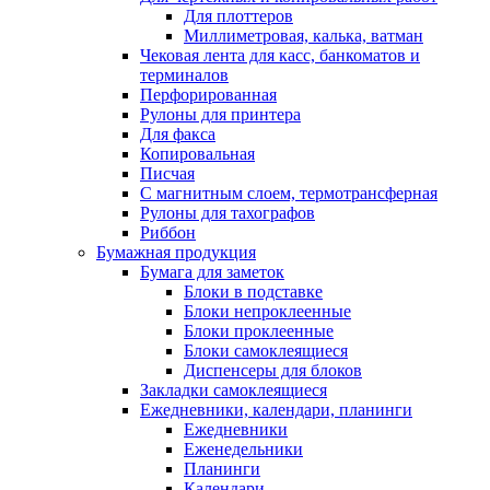
Для плоттеров
Миллиметровая, калька, ватман
Чековая лента для касс, банкоматов и
терминалов
Перфорированная
Рулоны для принтера
Для факса
Копировальная
Писчая
С магнитным слоем, термотрансферная
Рулоны для тахографов
Риббон
Бумажная продукция
Бумага для заметок
Блоки в подставке
Блоки непроклеенные
Блоки проклеенные
Блоки самоклеящиеся
Диспенсеры для блоков
Закладки самоклеящиеся
Ежедневники, календари, планинги
Ежедневники
Еженедельники
Планинги
Календари