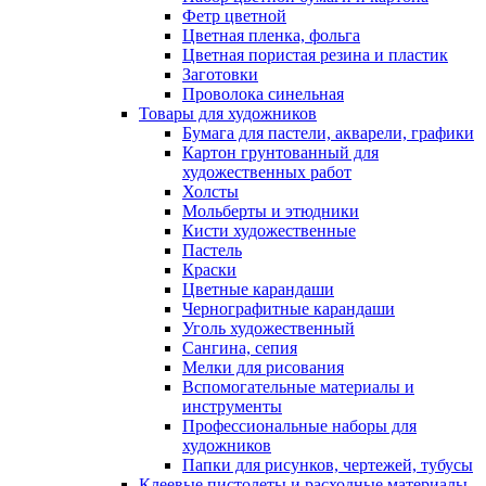
Фетр цветной
Цветная пленка, фольга
Цветная пористая резина и пластик
Заготовки
Проволока синельная
Товары для художников
Бумага для пастели, акварели, графики
Картон грунтованный для
художественных работ
Холсты
Мольберты и этюдники
Кисти художественные
Пастель
Краски
Цветные карандаши
Чернографитные карандаши
Уголь художественный
Сангина, сепия
Мелки для рисования
Вспомогательные материалы и
инструменты
Профессиональные наборы для
художников
Папки для рисунков, чертежей, тубусы
Клеевые пистолеты и расходные материалы