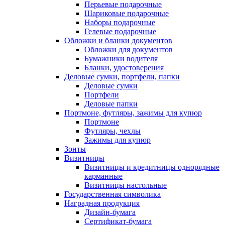
Перьевые подарочные
Шариковые подарочные
Наборы подарочные
Гелевые подарочные
Обложки и бланки документов
Обложки для документов
Бумажники водителя
Бланки, удостоверения
Деловые сумки, портфели, папки
Деловые сумки
Портфели
Деловые папки
Портмоне, футляры, зажимы для купюр
Портмоне
Футляры, чехлы
Зажимы для купюр
Зонты
Визитницы
Визитницы и кредитницы однорядные
карманные
Визитницы настольные
Государственная символика
Наградная продукция
Дизайн-бумага
Сертификат-бумага