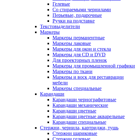
Гелевые
Со стираемыми чернилами
Перьевые, подарочные
Ручки на подставке
Текстовыделители
Маркеры
Маркеры перманентные
Маркеры лаковые
Маркеры для окон и стекла
Маркеры для CD и DVD
Для проекторных пленок
Маркеры для промышленной графики
Маркеры по ткани
Маркеры и воск для реставрации
мебели
Маркеры специальные
Карандаши
Карандаши чернографитовые
Карандаши механические
Карандаши цветные
Карандаши цветные акварельные
Карандаши специальные
Стержни, чернила, картриджи, тушь
Стержни шариковые
Стержни гелевые