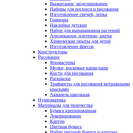
Выжигание, моделирование
Наборы для росписи и рисования
Изготовление свечей, лепка
Гравюры
Наклейки детские
Набор для выращивания растений
Аппликации, плетение, шитье
Химические опыты для детей
Изготовление фресок
Конструкторы
Рисование
Фломастеры
Мелки, восковые карандаши
Кисти для рисования
Раскраски
Трафареты для рисования витражными
красками
Акварель школьная
Нумизматика
Материалы для творчества
Бумага крепированная
Декорирование
Картон
Цветная бумага
Набор цветной бумаги и картона