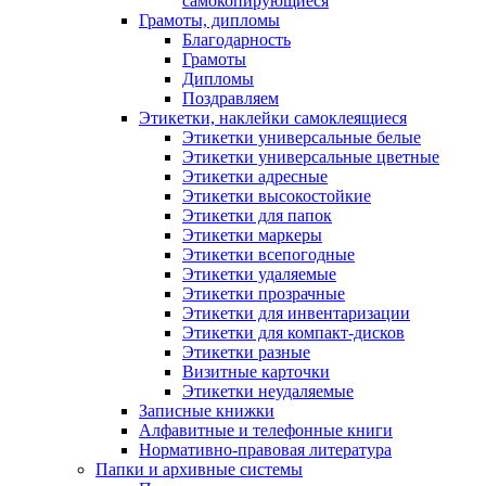
самокопирующиеся
Грамоты, дипломы
Благодарность
Грамоты
Дипломы
Поздравляем
Этикетки, наклейки самоклеящиеся
Этикетки универсальные белые
Этикетки универсальные цветные
Этикетки адресные
Этикетки высокостойкие
Этикетки для папок
Этикетки маркеры
Этикетки всепогодные
Этикетки удаляемые
Этикетки прозрачные
Этикетки для инвентаризации
Этикетки для компакт-дисков
Этикетки разные
Визитные карточки
Этикетки неудаляемые
Записные книжки
Алфавитные и телефонные книги
Нормативно-правовая литература
Папки и архивные системы