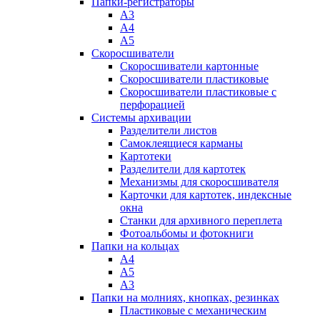
Папки-регистраторы
А3
А4
А5
Скоросшиватели
Скоросшиватели картонные
Скоросшиватели пластиковые
Скоросшиватели пластиковые с
перфорацией
Системы архивации
Разделители листов
Самоклеящиеся карманы
Картотеки
Разделители для картотек
Механизмы для скоросшивателя
Карточки для картотек, индексные
окна
Станки для архивного переплета
Фотоальбомы и фотокниги
Папки на кольцах
А4
А5
А3
Папки на молниях, кнопках, резинках
Пластиковые с механическим