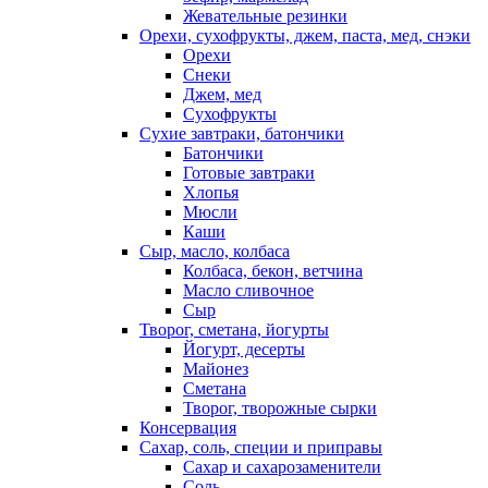
Жевательные резинки
Орехи, сухофрукты, джем, паста, мед, снэки
Орехи
Снеки
Джем, мед
Сухофрукты
Сухие завтраки, батончики
Батончики
Готовые завтраки
Хлопья
Мюсли
Каши
Сыр, масло, колбаса
Колбаса, бекон, ветчина
Масло сливочное
Сыр
Творог, сметана, йогурты
Йогурт, десерты
Майонез
Сметана
Творог, творожные сырки
Консервация
Сахар, соль, специи и приправы
Сахар и сахарозаменители
Соль