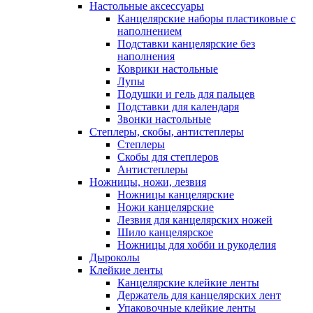
Настольные аксессуары
Канцелярские наборы пластиковые с
наполнением
Подставки канцелярские без
наполнения
Коврики настольные
Лупы
Подушки и гель для пальцев
Подставки для календаря
Звонки настольные
Степлеры, скобы, антистеплеры
Степлеры
Скобы для степлеров
Антистеплеры
Ножницы, ножи, лезвия
Ножницы канцелярские
Ножи канцелярские
Лезвия для канцелярских ножей
Шило канцелярское
Ножницы для хобби и рукоделия
Дыроколы
Клейкие ленты
Канцелярские клейкие ленты
Держатель для канцелярских лент
Упаковочные клейкие ленты