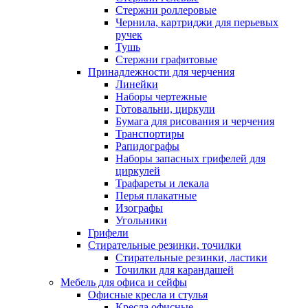
Стержни роллеровые
Чернила, картриджи для перьевых
ручек
Тушь
Стержни графитовые
Принадлежности для черчения
Линейки
Наборы чертежные
Готовальни, циркули
Бумага для рисования и черчения
Транспортиры
Рапидографы
Наборы запасных грифелей для
циркулей
Трафареты и лекала
Перья плакатные
Изографы
Угольники
Грифели
Стирательные резинки, точилки
Стирательные резинки, ластики
Точилки для карандашей
Мебель для офиса и сейфы
Офисные кресла и стулья
Кресла офисные