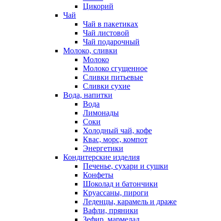
Цикорий
Чай
Чай в пакетиках
Чай листовой
Чай подарочный
Молоко, сливки
Молоко
Молоко сгущенное
Сливки питьевые
Сливки сухие
Вода, напитки
Вода
Лимонады
Соки
Холодный чай, кофе
Квас, морс, компот
Энергетики
Кондитерские изделия
Печенье, сухари и сушки
Конфеты
Шоколад и батончики
Круассаны, пироги
Леденцы, карамель и драже
Вафли, пряники
Зефир, мармелад