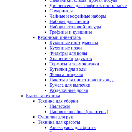
Салатники, блюда, прочая посуда
Диспенсеры для салфеток настольные
Сахарницы
Чайные и кофейные наборы
Наборы для специй
Наборы столовой посуды
Графины и кувшины
Кухонный инвентарь
Кухонные инструменты
Кухонные ножи
Фильтры для воды
Хранение продуктов
Термосы и термокружки
Бутылки для воды
Фольга пищевая
Пакеты для приготовления льда
Бумага для выпечки
Разделочные доски
Бытовая техника
Техника для уборки
Пылесосы
Паровые швабры (полотеры)
Сушилки для рук
Техника для красоты
Аксессуары для бритья