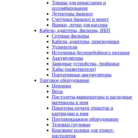
Товары для инкассации и
опломбирования
Детекторы банкнот
Счетчики банкнот и монет
Ящики, лотки для кассира
Кабели, адаптеры, фильтры, ИБП
Сетевые фильтры
Кабели, адаптеры, переходники
Удлинители
Источники бесперебойного питания
Аккумуляторы
Зарядные устройства, тройники
Хабы (разветвители)
Портативные аккумуляторы
Торговое оборудование
Ценники
Весы
Пистолеты-маркираторы и расходные
материалы к ним
Принтеры печати этикеток и
картриджи к ним
Противокражное оборудование
Тележки грузовые
Красящие ролики для этикет-
пистолетов