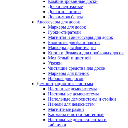
Комбинированные доски
Доски чертежные
Доски-планинги
Доски-мольберты
Аксессуары для досок
Маркеры для досок
Губки-стиратели
Магниты и аксессуары для досок
Блокноты для флипчартов
Маркеры для флипчарта
Кнопки, булавки для пробковых досок
Мел белый и цветной
Указки
Чистящие средства для досок
Маркеры для пленок
Наборы для досок
Демонстрационные системы
Настенные демосистемы
Настольные демосистемы
Напольные демосистемы и стойки
Панели для демосистем
Магнитные рамки
Карманы и лотки настенные
Настольные дисплеи, лотки и
таблички