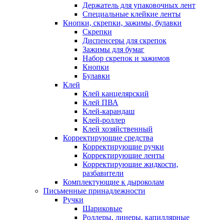
Держатель для упаковочных лент
Специальные клейкие ленты
Кнопки, скрепки, зажимы, булавки
Скрепки
Диспенсеры для скрепок
Зажимы для бумаг
Набор скрепок и зажимов
Кнопки
Булавки
Клей
Клей канцелярский
Клей ПВА
Клей-карандаш
Клей-роллер
Клей хозяйственный
Корректирующие средства
Корректирующие ручки
Корректирующие ленты
Корректирующие жидкости,
разбавители
Комплектующие к дыроколам
Письменные принадлежности
Ручки
Шариковые
Роллеры, линеры, капиллярные