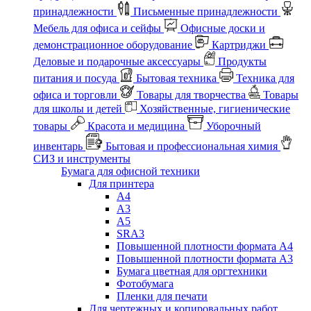
принадлежности
Письменные принадлежности
Мебель для офиса и сейфы
Офисные доски и
демонстрационное оборудование
Картриджи
Деловые и подарочные аксессуары
Продукты
питания и посуда
Бытовая техника
Техника для
офиса и торговли
Товары для творчества
Товары
для школы и детей
Хозяйственные, гигиенические
товары
Красота и медицина
Уборочный
инвентарь
Бытовая и профессиональная химия
СИЗ и инструменты
Бумага для офисной техники
Для принтера
А4
А3
А5
SRA3
Повышенной плотности формата А4
Повышенной плотности формата А3
Бумага цветная для оргтехники
Фотобумага
Пленки для печати
Для чертежных и копировальных работ