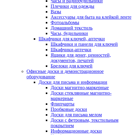
Часы и радиобудильники
Плечики для одежды
Вазы
Аксессуары для быта на клейкой ленте
Фотоальбомы
Домашний текстиль
Часы, будильники
Шкафчики для ключей, аптечки
Шкафчики и панели для ключей
Шкафчики-аптечки
Ящики для денег, ценностей,
документов, печатей
Брелоки для ключей
Офисные доски и демонстрационное
оборудование
Доски для письма и информации
Доски магнитно-маркерные
Доски стеклянные магнитно-
маркерные
Флипчарты
Пробковые доски
Доски для письма мелом
Доски с фетровым, текстильным
покрытием
Информационные доски