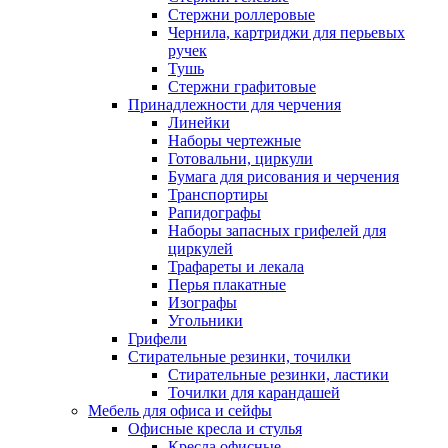
Стержни роллеровые
Чернила, картриджи для перьевых
ручек
Тушь
Стержни графитовые
Принадлежности для черчения
Линейки
Наборы чертежные
Готовальни, циркули
Бумага для рисования и черчения
Транспортиры
Рапидографы
Наборы запасных грифелей для
циркулей
Трафареты и лекала
Перья плакатные
Изографы
Угольники
Грифели
Стирательные резинки, точилки
Стирательные резинки, ластики
Точилки для карандашей
Мебель для офиса и сейфы
Офисные кресла и стулья
Кресла офисные