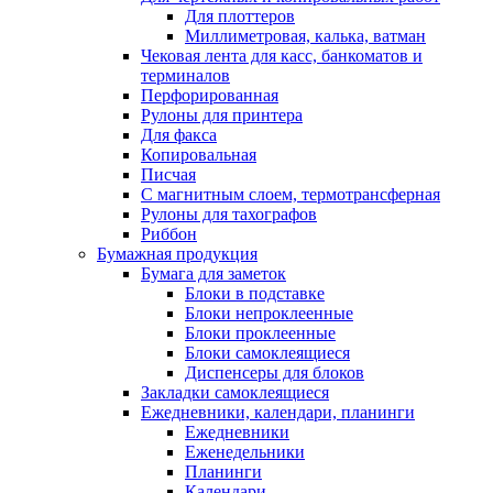
Для плоттеров
Миллиметровая, калька, ватман
Чековая лента для касс, банкоматов и
терминалов
Перфорированная
Рулоны для принтера
Для факса
Копировальная
Писчая
С магнитным слоем, термотрансферная
Рулоны для тахографов
Риббон
Бумажная продукция
Бумага для заметок
Блоки в подставке
Блоки непроклеенные
Блоки проклеенные
Блоки самоклеящиеся
Диспенсеры для блоков
Закладки самоклеящиеся
Ежедневники, календари, планинги
Ежедневники
Еженедельники
Планинги
Календари