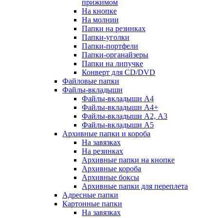
прижимом
На кнопке
На молнии
Папки на резинках
Папки-уголки
Папки-портфели
Папки-органайзеры
Папки на липучке
Конверт для CD/DVD
Файловые папки
Файлы-вкладыши
Файлы-вкладыши А4
Файлы-вкладыши А4+
Файлы-вкладыши А2, А3
Файлы-вкладыши А5
Архивные папки и короба
На завязках
На резинках
Архивные папки на кнопке
Архивные короба
Архивные боксы
Архивные папки для переплета
Адресные папки
Картонные папки
На завязках