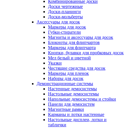
Комбинированные доски
Доски чертежные
Доски-планинги
Доски-мольберты
Аксессуары для досок
Маркеры для досок
Губки-стиратели
Магниты и аксессуары для досок
Блокноты для флипчартов
Маркеры для флипчарта
Кнопки, булавки для пробковых досок
Мел белый и цветной
Указки
Чистящие средства для досок
Маркеры для пленок
Наборы для досок
Демонстрационные системы
Настенные демосистемы
Настольные демосистемы
Напольные демосистемы и стойки
Панели для демосистем
Магнитные рамки
Карманы и лотки настенные
Настольные дисплеи, лотки и
таблички