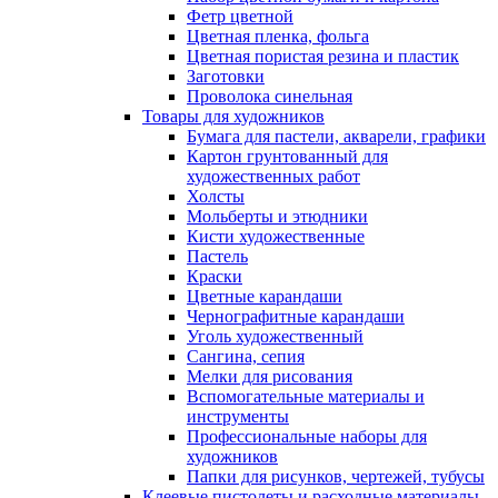
Фетр цветной
Цветная пленка, фольга
Цветная пористая резина и пластик
Заготовки
Проволока синельная
Товары для художников
Бумага для пастели, акварели, графики
Картон грунтованный для
художественных работ
Холсты
Мольберты и этюдники
Кисти художественные
Пастель
Краски
Цветные карандаши
Чернографитные карандаши
Уголь художественный
Сангина, сепия
Мелки для рисования
Вспомогательные материалы и
инструменты
Профессиональные наборы для
художников
Папки для рисунков, чертежей, тубусы
Клеевые пистолеты и расходные материалы