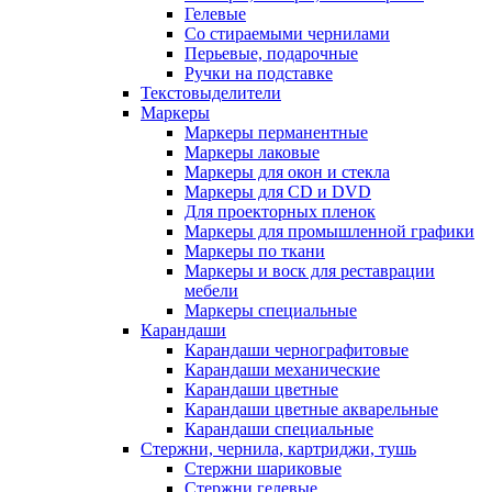
Гелевые
Со стираемыми чернилами
Перьевые, подарочные
Ручки на подставке
Текстовыделители
Маркеры
Маркеры перманентные
Маркеры лаковые
Маркеры для окон и стекла
Маркеры для CD и DVD
Для проекторных пленок
Маркеры для промышленной графики
Маркеры по ткани
Маркеры и воск для реставрации
мебели
Маркеры специальные
Карандаши
Карандаши чернографитовые
Карандаши механические
Карандаши цветные
Карандаши цветные акварельные
Карандаши специальные
Стержни, чернила, картриджи, тушь
Стержни шариковые
Стержни гелевые