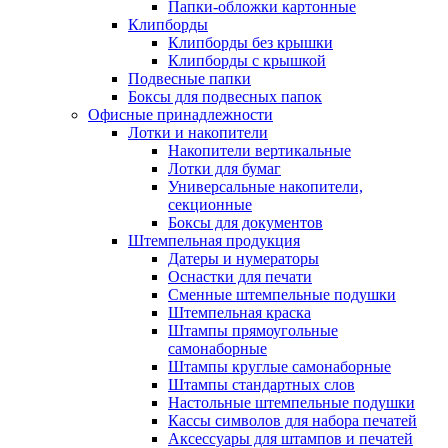
Папки-обложки картонные
Клипборды
Клипборды без крышки
Клипборды с крышкой
Подвесные папки
Боксы для подвесных папок
Офисные принадлежности
Лотки и накопители
Накопители вертикальные
Лотки для бумаг
Универсальные накопители,
секционные
Боксы для документов
Штемпельная продукция
Датеры и нумераторы
Оснастки для печати
Сменные штемпельные подушки
Штемпельная краска
Штампы прямоугольные
самонаборные
Штампы круглые самонаборные
Штампы стандартных слов
Настольные штемпельные подушки
Кассы символов для набора печатей
Аксессуары для штампов и печатей