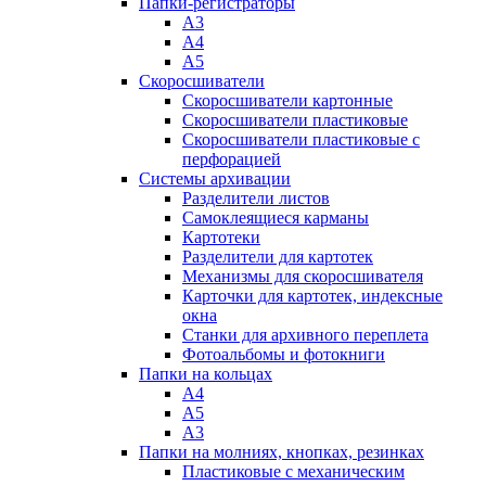
Папки-регистраторы
А3
А4
А5
Скоросшиватели
Скоросшиватели картонные
Скоросшиватели пластиковые
Скоросшиватели пластиковые с
перфорацией
Системы архивации
Разделители листов
Самоклеящиеся карманы
Картотеки
Разделители для картотек
Механизмы для скоросшивателя
Карточки для картотек, индексные
окна
Станки для архивного переплета
Фотоальбомы и фотокниги
Папки на кольцах
А4
А5
А3
Папки на молниях, кнопках, резинках
Пластиковые с механическим