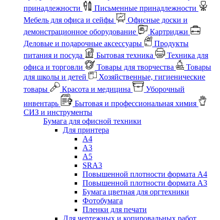
принадлежности
Письменные принадлежности
Мебель для офиса и сейфы
Офисные доски и
демонстрационное оборудование
Картриджи
Деловые и подарочные аксессуары
Продукты
питания и посуда
Бытовая техника
Техника для
офиса и торговли
Товары для творчества
Товары
для школы и детей
Хозяйственные, гигиенические
товары
Красота и медицина
Уборочный
инвентарь
Бытовая и профессиональная химия
СИЗ и инструменты
Бумага для офисной техники
Для принтера
А4
А3
А5
SRA3
Повышенной плотности формата А4
Повышенной плотности формата А3
Бумага цветная для оргтехники
Фотобумага
Пленки для печати
Для чертежных и копировальных работ