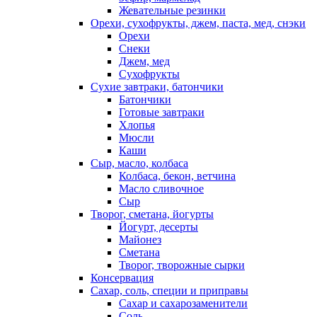
Жевательные резинки
Орехи, сухофрукты, джем, паста, мед, снэки
Орехи
Снеки
Джем, мед
Сухофрукты
Сухие завтраки, батончики
Батончики
Готовые завтраки
Хлопья
Мюсли
Каши
Сыр, масло, колбаса
Колбаса, бекон, ветчина
Масло сливочное
Сыр
Творог, сметана, йогурты
Йогурт, десерты
Майонез
Сметана
Творог, творожные сырки
Консервация
Сахар, соль, специи и приправы
Сахар и сахарозаменители
Соль