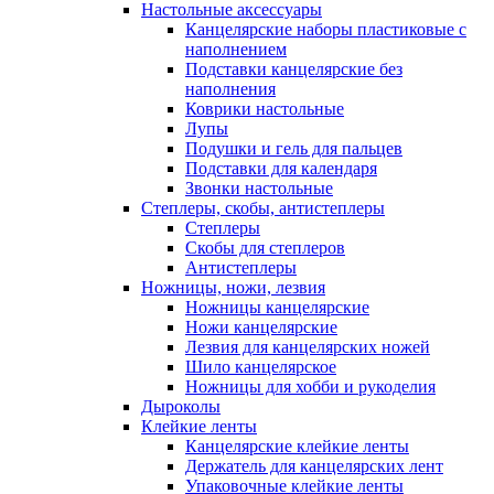
Настольные аксессуары
Канцелярские наборы пластиковые с
наполнением
Подставки канцелярские без
наполнения
Коврики настольные
Лупы
Подушки и гель для пальцев
Подставки для календаря
Звонки настольные
Степлеры, скобы, антистеплеры
Степлеры
Скобы для степлеров
Антистеплеры
Ножницы, ножи, лезвия
Ножницы канцелярские
Ножи канцелярские
Лезвия для канцелярских ножей
Шило канцелярское
Ножницы для хобби и рукоделия
Дыроколы
Клейкие ленты
Канцелярские клейкие ленты
Держатель для канцелярских лент
Упаковочные клейкие ленты