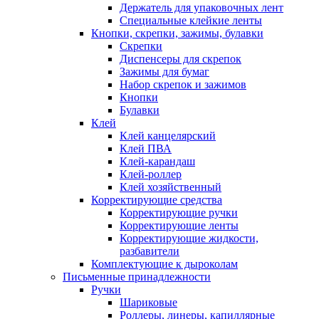
Держатель для упаковочных лент
Специальные клейкие ленты
Кнопки, скрепки, зажимы, булавки
Скрепки
Диспенсеры для скрепок
Зажимы для бумаг
Набор скрепок и зажимов
Кнопки
Булавки
Клей
Клей канцелярский
Клей ПВА
Клей-карандаш
Клей-роллер
Клей хозяйственный
Корректирующие средства
Корректирующие ручки
Корректирующие ленты
Корректирующие жидкости,
разбавители
Комплектующие к дыроколам
Письменные принадлежности
Ручки
Шариковые
Роллеры, линеры, капиллярные