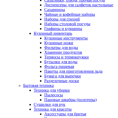
Салатники, блюда, прочая посуда
Диспенсеры для салфеток настольные
Сахарницы
Чайные и кофейные наборы
Наборы для специй
Наборы столовой посуды
Графины и кувшины
Кухонный инвентарь
Кухонные инструменты
Кухонные ножи
Фильтры для воды
Хранение продуктов
Термосы и термокружки
Бутылки для воды
Фольга пищевая
Пакеты для приготовления льда
Бумага для выпечки
Разделочные доски
Бытовая техника
Техника для уборки
Пылесосы
Паровые швабры (полотеры)
Сушилки для рук
Техника для красоты
Аксессуары для бритья