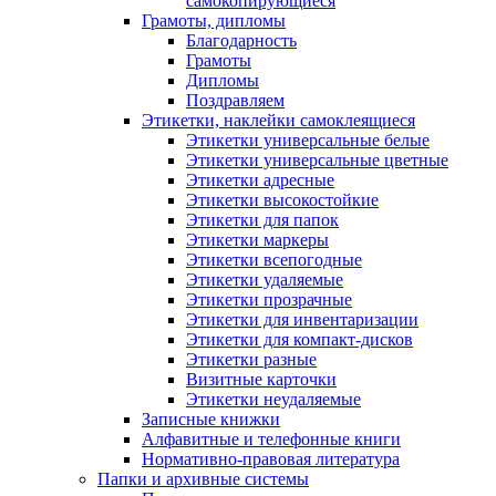
самокопирующиеся
Грамоты, дипломы
Благодарность
Грамоты
Дипломы
Поздравляем
Этикетки, наклейки самоклеящиеся
Этикетки универсальные белые
Этикетки универсальные цветные
Этикетки адресные
Этикетки высокостойкие
Этикетки для папок
Этикетки маркеры
Этикетки всепогодные
Этикетки удаляемые
Этикетки прозрачные
Этикетки для инвентаризации
Этикетки для компакт-дисков
Этикетки разные
Визитные карточки
Этикетки неудаляемые
Записные книжки
Алфавитные и телефонные книги
Нормативно-правовая литература
Папки и архивные системы