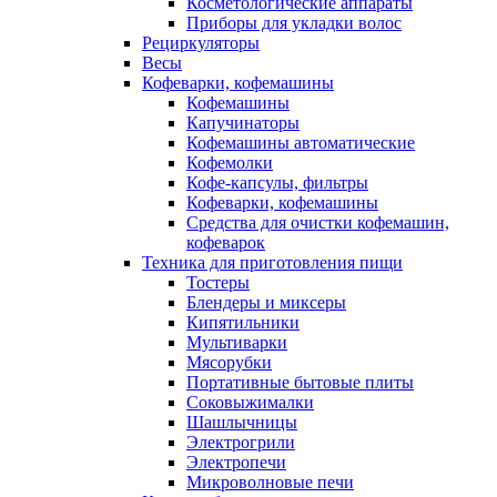
Косметологические аппараты
Приборы для укладки волос
Рециркуляторы
Весы
Кофеварки, кофемашины
Кофемашины
Капучинаторы
Кофемашины автоматические
Кофемолки
Кофе-капсулы, фильтры
Кофеварки, кофемашины
Средства для очистки кофемашин,
кофеварок
Техника для приготовления пищи
Тостеры
Блендеры и миксеры
Кипятильники
Мультиварки
Мясорубки
Портативные бытовые плиты
Соковыжималки
Шашлычницы
Электрогрили
Электропечи
Микроволновые печи