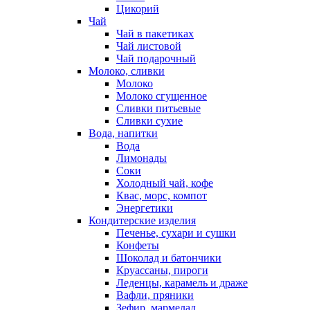
Цикорий
Чай
Чай в пакетиках
Чай листовой
Чай подарочный
Молоко, сливки
Молоко
Молоко сгущенное
Сливки питьевые
Сливки сухие
Вода, напитки
Вода
Лимонады
Соки
Холодный чай, кофе
Квас, морс, компот
Энергетики
Кондитерские изделия
Печенье, сухари и сушки
Конфеты
Шоколад и батончики
Круассаны, пироги
Леденцы, карамель и драже
Вафли, пряники
Зефир, мармелад