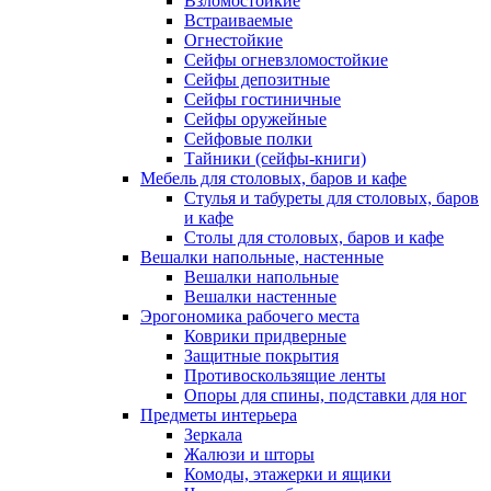
Взломостойкие
Встраиваемые
Огнестойкие
Сейфы огневзломостойкие
Сейфы депозитные
Сейфы гостиничные
Сейфы оружейные
Сейфовые полки
Тайники (сейфы-книги)
Мебель для столовых, баров и кафе
Стулья и табуреты для столовых, баров
и кафе
Столы для столовых, баров и кафе
Вешалки напольные, настенные
Вешалки напольные
Вешалки настенные
Эрогономика рабочего места
Коврики придверные
Защитные покрытия
Противоскользящие ленты
Опоры для спины, подставки для ног
Предметы интерьера
Зеркала
Жалюзи и шторы
Комоды, этажерки и ящики