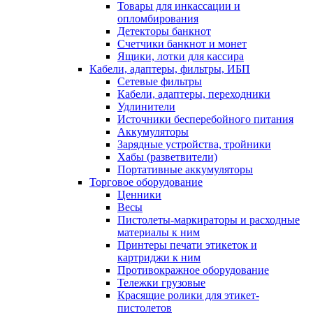
Товары для инкассации и
опломбирования
Детекторы банкнот
Счетчики банкнот и монет
Ящики, лотки для кассира
Кабели, адаптеры, фильтры, ИБП
Сетевые фильтры
Кабели, адаптеры, переходники
Удлинители
Источники бесперебойного питания
Аккумуляторы
Зарядные устройства, тройники
Хабы (разветвители)
Портативные аккумуляторы
Торговое оборудование
Ценники
Весы
Пистолеты-маркираторы и расходные
материалы к ним
Принтеры печати этикеток и
картриджи к ним
Противокражное оборудование
Тележки грузовые
Красящие ролики для этикет-
пистолетов