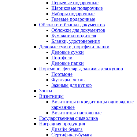
Перьевые подарочные
Шариковые подарочные
Наборы подарочные
Гелевые подарочные
Обложки и бланки документов
Обложки для документов
Бумажники водителя
Бланки, удостоверения
Деловые сумки, портфели, папки
Деловые сумки
Портфели
Деловые папки
Портмоне, футляры, зажимы для купюр
Портмоне
Футляры, чехлы
Зажимы для купюр
Зонты
Визитницы
Визитницы и кредитницы однорядные
карманные
Визитницы настольные
Государственная символика
Наградная продукция
Дизайн-бумага
Сертификат-бумага