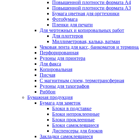
Повышенной плотности формата А4
Повышенной плотности формата А3
Бумага цветная для оргтехники
Фотобумага
Пленки для печати
Для чертежных и копировальных работ
Для плоттеров
Миллиметровая, калька, ватман
Чековая лента для касс, банкоматов и термина
Перфорированная
Рулоны для принтера
Для факса
Копировальная
Писчая
С магнитным слоем, термотрансферная
Рулоны для тахографов
Риббон
Бумажная продукция
Бумага для заметок
Блоки в подставке
Блоки непроклеенные
Блоки проклеенные
Блоки самоклеящиеся
Диспенсеры для блоков
Закладки самоклеящиеся