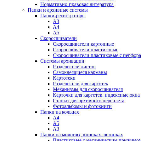
Нормативно-правовая литература
Папки и архивные системы
Папки-регистраторы
А3
А4
А5
Скоросшиватели
Скоросшиватели картонные
Скоросшиватели пластиковые
Скоросшиватели пластиковые с перфор
Системы архивации
Разделители листов
Самоклеящиеся карманы
Картотеки
Разделители для картотек
Механизмы для скоросшивателя
Карточки для картотек, индексные окна
Станки для архивного переплета
Фотоальбомы и фотокниги
Папки на кольцах
А4
А5
А3
Папки на молниях, кнопках, резинках
Пластиковые с механическим прижимо