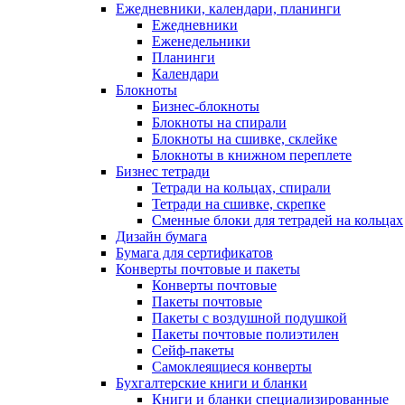
Ежедневники, календари, планинги
Ежедневники
Еженедельники
Планинги
Календари
Блокноты
Бизнес-блокноты
Блокноты на спирали
Блокноты на сшивке, склейке
Блокноты в книжном переплете
Бизнес тетради
Тетради на кольцах, спирали
Тетради на сшивке, скрепке
Сменные блоки для тетрадей на кольцах
Дизайн бумага
Бумага для сертификатов
Конверты почтовые и пакеты
Конверты почтовые
Пакеты почтовые
Пакеты с воздушной подушкой
Пакеты почтовые полиэтилен
Сейф-пакеты
Самоклеящиеся конверты
Бухгалтерские книги и бланки
Книги и бланки специализированные