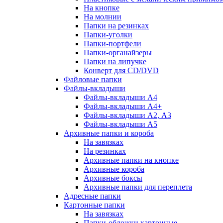
На кнопке
На молнии
Папки на резинках
Папки-уголки
Папки-портфели
Папки-органайзеры
Папки на липучке
Конверт для CD/DVD
Файловые папки
Файлы-вкладыши
Файлы-вкладыши А4
Файлы-вкладыши А4+
Файлы-вкладыши А2, А3
Файлы-вкладыши А5
Архивные папки и короба
На завязках
На резинках
Архивные папки на кнопке
Архивные короба
Архивные боксы
Архивные папки для переплета
Адресные папки
Картонные папки
На завязках
Папки-обложки картонные