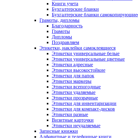
Книги учета
Бухгалтерские бланки
Бухгалтерские бланки самокопирующие
Грамоты, дипломы
Благодарность
Грамоты
Дипломы
Поздравляем
Этикетки, наклейки самоклеящиеся
Этикетки универсальные белые
Этикетки универсальные цветные
Этикетки адресные
Этикетки высокостойкие
Этикетки для папок
Этикетки маркеры
Этикетки всепогодные
Этикетки удаляемые
Этикетки прозрачные
Этикетки для инвентаризации
Этикетки для компакт-дисков
Этикетки разные
Визитные карточки
Этикетки неудаляемые
Записные книжки
Алфавитные и телефонные книги