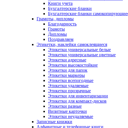
Книги учета
Бухгалтерские бланки
Бухгалтерские бланки самокопирующие
Грамоты, дипломы
Благодарность
Грамоты
Дипломы
Поздравляем
Этикетки, наклейки самоклеящиеся
Этикетки универсальные белые
Этикетки универсальные цветные
Этикетки адресные
Этикетки высокостойкие
Этикетки для папок
Этикетки маркеры
Этикетки всепогодные
Этикетки удаляемые
Этикетки прозрачные
Этикетки для инвентаризации
Этикетки для компакт-дисков
Этикетки разные
Визитные карточки
Этикетки неудаляемые
Записные книжки
Алфавитные и телефонные книги