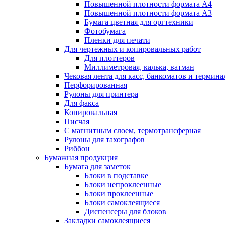
Повышенной плотности формата А4
Повышенной плотности формата А3
Бумага цветная для оргтехники
Фотобумага
Пленки для печати
Для чертежных и копировальных работ
Для плоттеров
Миллиметровая, калька, ватман
Чековая лента для касс, банкоматов и термина
Перфорированная
Рулоны для принтера
Для факса
Копировальная
Писчая
С магнитным слоем, термотрансферная
Рулоны для тахографов
Риббон
Бумажная продукция
Бумага для заметок
Блоки в подставке
Блоки непроклеенные
Блоки проклеенные
Блоки самоклеящиеся
Диспенсеры для блоков
Закладки самоклеящиеся