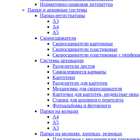
Нормативно-правовая литература
Папки и архивные системы
Папки-регистраторы
А3
А4
А5
Скоросшиватели
Скоросшиватели картонные
Скоросшиватели пластиковые
Скоросшиватели пластиковые с перфор
Системы архивации
Разделители листов
Самоклеящиеся карманы
Картотеки
Разделители для картотек
Механизмы для скоросшивателя
Карточки для картотек, индексные окна
Станки для архивного переплета
Фотоальбомы и фотокниги
Папки на кольцах
А4
А5
А3
Папки на молниях, кнопках, резинках
Пластиковые с механическим прижимо