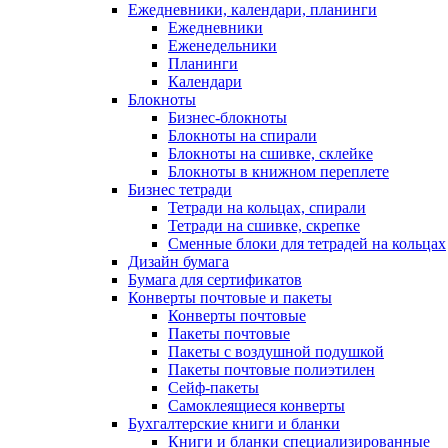
Ежедневники, календари, планинги
Ежедневники
Еженедельники
Планинги
Календари
Блокноты
Бизнес-блокноты
Блокноты на спирали
Блокноты на сшивке, склейке
Блокноты в книжном переплете
Бизнес тетради
Тетради на кольцах, спирали
Тетради на сшивке, скрепке
Сменные блоки для тетрадей на кольцах
Дизайн бумага
Бумага для сертификатов
Конверты почтовые и пакеты
Конверты почтовые
Пакеты почтовые
Пакеты с воздушной подушкой
Пакеты почтовые полиэтилен
Сейф-пакеты
Самоклеящиеся конверты
Бухгалтерские книги и бланки
Книги и бланки специализированные