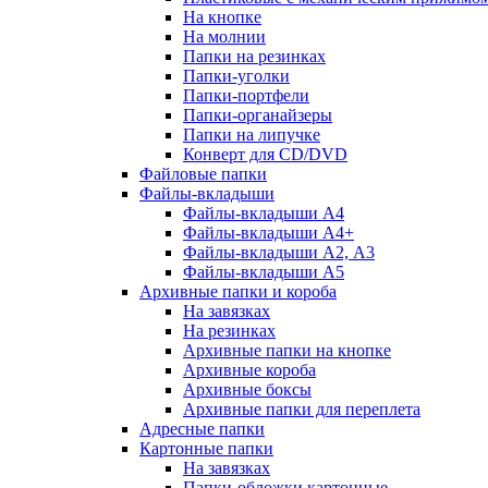
На кнопке
На молнии
Папки на резинках
Папки-уголки
Папки-портфели
Папки-органайзеры
Папки на липучке
Конверт для CD/DVD
Файловые папки
Файлы-вкладыши
Файлы-вкладыши А4
Файлы-вкладыши А4+
Файлы-вкладыши А2, А3
Файлы-вкладыши А5
Архивные папки и короба
На завязках
На резинках
Архивные папки на кнопке
Архивные короба
Архивные боксы
Архивные папки для переплета
Адресные папки
Картонные папки
На завязках
Папки-обложки картонные