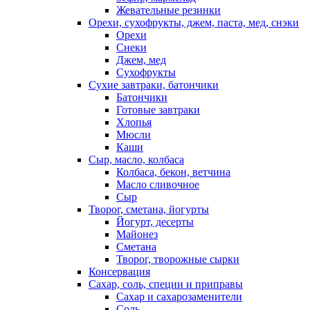
Жевательные резинки
Орехи, сухофрукты, джем, паста, мед, снэки
Орехи
Снеки
Джем, мед
Сухофрукты
Сухие завтраки, батончики
Батончики
Готовые завтраки
Хлопья
Мюсли
Каши
Сыр, масло, колбаса
Колбаса, бекон, ветчина
Масло сливочное
Сыр
Творог, сметана, йогурты
Йогурт, десерты
Майонез
Сметана
Творог, творожные сырки
Консервация
Сахар, соль, специи и приправы
Сахар и сахарозаменители
Соль