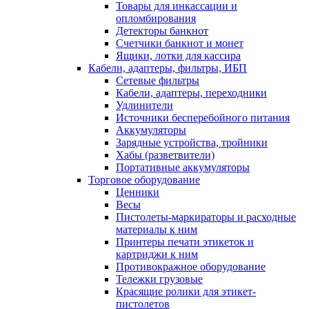
Товары для инкассации и
опломбирования
Детекторы банкнот
Счетчики банкнот и монет
Ящики, лотки для кассира
Кабели, адаптеры, фильтры, ИБП
Сетевые фильтры
Кабели, адаптеры, переходники
Удлинители
Источники бесперебойного питания
Аккумуляторы
Зарядные устройства, тройники
Хабы (разветвители)
Портативные аккумуляторы
Торговое оборудование
Ценники
Весы
Пистолеты-маркираторы и расходные
материалы к ним
Принтеры печати этикеток и
картриджи к ним
Противокражное оборудование
Тележки грузовые
Красящие ролики для этикет-
пистолетов