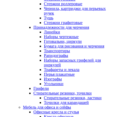
Стержни роллеровые
Чернила, картриджи для перьевых
ручек
Тушь
Стержни графитовые
Принадлежности для черчения
Линейки
Наборы чертежные
Готовальни, циркули
Бумага для рисования и черчения
Транспортиры
Рапидографы
Наборы запасных грифелей для
циркулей
Трафареты и лекала
Перья плакатные
Изографы
Угольники
Грифели
Стирательные резинки, точилки
Стирательные резинки, ластики
Точилки для карандашей
Мебель для офиса и сейфы
Офисные кресла и стулья
Кресла офисные