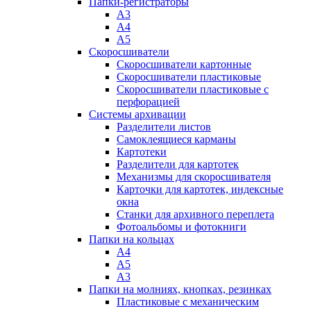
Папки-регистраторы
А3
А4
А5
Скоросшиватели
Скоросшиватели картонные
Скоросшиватели пластиковые
Скоросшиватели пластиковые с
перфорацией
Системы архивации
Разделители листов
Самоклеящиеся карманы
Картотеки
Разделители для картотек
Механизмы для скоросшивателя
Карточки для картотек, индексные
окна
Станки для архивного переплета
Фотоальбомы и фотокниги
Папки на кольцах
А4
А5
А3
Папки на молниях, кнопках, резинках
Пластиковые с механическим