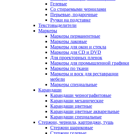
Гелевые
Со стираемыми чернилами
Перьевые, подарочные
Ручки на подставке
Текстовыделители
Маркеры
Маркеры перманентные
Маркеры лаковые
Маркеры для окон и стекла
Маркеры для CD и DVD
Для проекторных пленок
Маркеры для промышленной графики
Маркеры по ткани
Маркеры и воск для реставрации
мебели
Маркеры специальные
Карандаши
Карандаши чернографитовые
Карандаши механические
Карандаши цветные
Карандаши цветные акварельные
Карандаши специальные
Стержни, чернила, картриджи, тушь
Стержни шариковые
Стержни гелевые