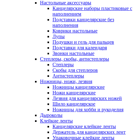
Настольные аксессуары
Канцелярские наборы пластиковые с
наполнением
Подставки канцелярские без
наполнения
Коврики настольные
Лупы
Подушки и гель для пальцев
Подставки для календаря
Звонки настольные
Степлеры, скобы, антистеплеры
Степлеры
Скобы для степлеров
Антистеплеры
Ножницы, ножи, лезвия
Ножницы канцелярские
Ножи канцелярские
Лезвия для канцелярских ножей
Шило канцелярское
Ножницы для хобби и рукоделия
Дыроколы
Клейкие ленты
Канцелярские клейкие ленты
Держатель для канцелярских лент
Упаковочные клейкие ленты