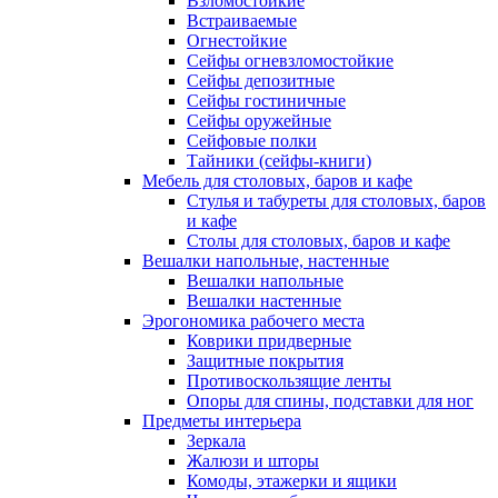
Взломостойкие
Встраиваемые
Огнестойкие
Сейфы огневзломостойкие
Сейфы депозитные
Сейфы гостиничные
Сейфы оружейные
Сейфовые полки
Тайники (сейфы-книги)
Мебель для столовых, баров и кафе
Стулья и табуреты для столовых, баров
и кафе
Столы для столовых, баров и кафе
Вешалки напольные, настенные
Вешалки напольные
Вешалки настенные
Эрогономика рабочего места
Коврики придверные
Защитные покрытия
Противоскользящие ленты
Опоры для спины, подставки для ног
Предметы интерьера
Зеркала
Жалюзи и шторы
Комоды, этажерки и ящики