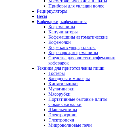
Косметологические аппараты
Приборы для укладки волос
Рециркуляторы
Весы
Кофеварки, кофемашины
Кофемашины
Капучинаторы
Кофемашины автоматические
Кофемолки
Кофе-капсулы, фильтры
Кофеварки, кофемашины
Средства для очистки кофемашин,
кофеварок
Техника для приготовления пищи
Тостеры
Блендеры и миксеры
Кипятильники
Мультиварки
Мясорубки
Портативные бытовые плиты
Соковыжималки
Шашлычницы
Электрогрили
Электропечи
Микроволновые печи