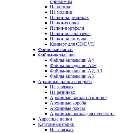
прижимом
На кнопке
На молнии
Папки на резинках
Папки-уголки
Папки-портфели
Папки-органайзеры
Папки на липучке
Конверт для CD/DVD
Файловые папки
Файлы-вкладыши
Файлы-вкладыши А4
Файлы-вкладыши А4+
Файлы-вкладыши А2, А3
Файлы-вкладыши А5
Архивные папки и короба
На завязках
На резинках
Архивные папки на кнопке
Архивные короба
Архивные боксы
Архивные папки для переплета
Адресные папки
Картонные папки
На завязках