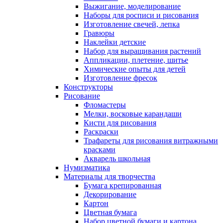
Выжигание, моделирование
Наборы для росписи и рисования
Изготовление свечей, лепка
Гравюры
Наклейки детские
Набор для выращивания растений
Аппликации, плетение, шитье
Химические опыты для детей
Изготовление фресок
Конструкторы
Рисование
Фломастеры
Мелки, восковые карандаши
Кисти для рисования
Раскраски
Трафареты для рисования витражными
красками
Акварель школьная
Нумизматика
Материалы для творчества
Бумага крепированная
Декорирование
Картон
Цветная бумага
Набор цветной бумаги и картона