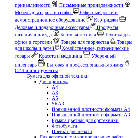
принадлежности
Письменные принадлежности
Мебель для офиса и сейфы
Офисные доски и
демонстрационное оборудование
Картриджи
Деловые и подарочные аксессуары
Продукты
питания и посуда
Бытовая техника
Техника для
офиса и торговли
Товары для творчества
Товары
для школы и детей
Хозяйственные, гигиенические
товары
Красота и медицина
Уборочный
инвентарь
Бытовая и профессиональная химия
СИЗ и инструменты
Бумага для офисной техники
Для принтера
А4
А3
А5
SRA3
Повышенной плотности формата А4
Повышенной плотности формата А3
Бумага цветная для оргтехники
Фотобумага
Пленки для печати
Для чертежных и копировальных работ