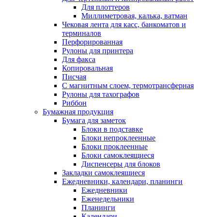
Для плоттеров
Миллиметровая, калька, ватман
Чековая лента для касс, банкоматов и
терминалов
Перфорированная
Рулоны для принтера
Для факса
Копировальная
Писчая
С магнитным слоем, термотрансферная
Рулоны для тахографов
Риббон
Бумажная продукция
Бумага для заметок
Блоки в подставке
Блоки непроклеенные
Блоки проклеенные
Блоки самоклеящиеся
Диспенсеры для блоков
Закладки самоклеящиеся
Ежедневники, календари, планинги
Ежедневники
Еженедельники
Планинги
Календари