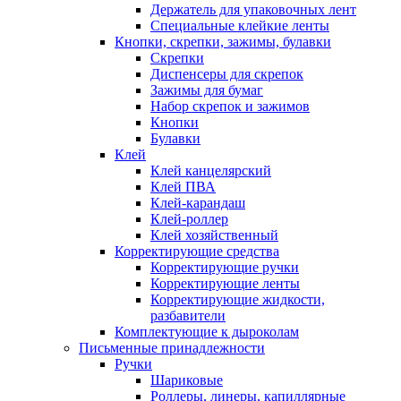
Держатель для упаковочных лент
Специальные клейкие ленты
Кнопки, скрепки, зажимы, булавки
Скрепки
Диспенсеры для скрепок
Зажимы для бумаг
Набор скрепок и зажимов
Кнопки
Булавки
Клей
Клей канцелярский
Клей ПВА
Клей-карандаш
Клей-роллер
Клей хозяйственный
Корректирующие средства
Корректирующие ручки
Корректирующие ленты
Корректирующие жидкости,
разбавители
Комплектующие к дыроколам
Письменные принадлежности
Ручки
Шариковые
Роллеры, линеры, капиллярные