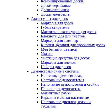
Комбинированные доски
Доски чертежные
Доски-планинги
Доски-мольберты
Аксессуары для досок
Маркеры для досок
Губки-стиратели
Магниты и аксессуары для досок
Блокноты для флипчартов
Маркеры для флипчарта
Кнопки, булавки для пробковых досок
Мел белый и цветной
Указки
Чистящие средства для досок
Маркеры для пленок
Наборы для досок
Демонстрационные системы
Настенные демосистемы
Настольные демосистемы
Напольные демосистемы и стойки
Панели для демосистем
Магнитные рамки
Карманы и лотки настенные
Настольные дисплеи, лотки и
таблички