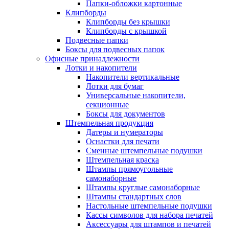
Папки-обложки картонные
Клипборды
Клипборды без крышки
Клипборды с крышкой
Подвесные папки
Боксы для подвесных папок
Офисные принадлежности
Лотки и накопители
Накопители вертикальные
Лотки для бумаг
Универсальные накопители,
секционные
Боксы для документов
Штемпельная продукция
Датеры и нумераторы
Оснастки для печати
Сменные штемпельные подушки
Штемпельная краска
Штампы прямоугольные
самонаборные
Штампы круглые самонаборные
Штампы стандартных слов
Настольные штемпельные подушки
Кассы символов для набора печатей
Аксессуары для штампов и печатей