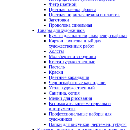
Фетр цветной
Цветная пленка, фольга
Цветная пористая резина и пластик
Заготовки
Проволока синельная
Товары для художников
Бумага для пастели, акварели, графики
Картон грунтованный для
художественных работ
Холсты
Мольберты и этюдники
Кисти художественные
Пастель
Краски
Цветные карандаши
Чернографитные карандаши
Уголь художественный
Сангина, сепия
Мелки для рисования
Вспомогательные материалы и
инструменты
Профессиональные наборы для
художников
Папки для рисунков, чертежей, тубусы
Клеевые пистолеты и расходные материалы