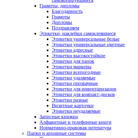
самокопирующиеся
Грамоты, дипломы
Благодарность
Грамоты
Дипломы
Поздравляем
Этикетки, наклейки самоклеящиеся
Этикетки универсальные белые
Этикетки универсальные цветные
Этикетки адресные
Этикетки высокостойкие
Этикетки для папок
Этикетки маркеры
Этикетки всепогодные
Этикетки удаляемые
Этикетки прозрачные
Этикетки для инвентаризации
Этикетки для компакт-дисков
Этикетки разные
Визитные карточки
Этикетки неудаляемые
Записные книжки
Алфавитные и телефонные книги
Нормативно-правовая литература
Папки и архивные системы