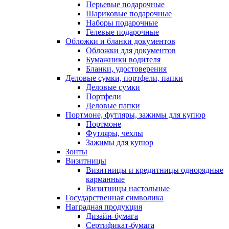
Перьевые подарочные
Шариковые подарочные
Наборы подарочные
Гелевые подарочные
Обложки и бланки документов
Обложки для документов
Бумажники водителя
Бланки, удостоверения
Деловые сумки, портфели, папки
Деловые сумки
Портфели
Деловые папки
Портмоне, футляры, зажимы для купюр
Портмоне
Футляры, чехлы
Зажимы для купюр
Зонты
Визитницы
Визитницы и кредитницы однорядные
карманные
Визитницы настольные
Государственная символика
Наградная продукция
Дизайн-бумага
Сертификат-бумага