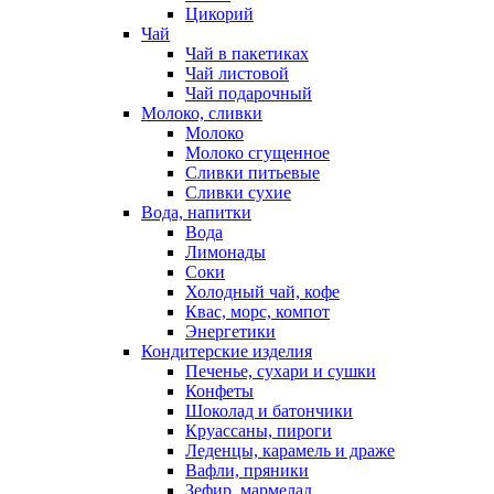
Цикорий
Чай
Чай в пакетиках
Чай листовой
Чай подарочный
Молоко, сливки
Молоко
Молоко сгущенное
Сливки питьевые
Сливки сухие
Вода, напитки
Вода
Лимонады
Соки
Холодный чай, кофе
Квас, морс, компот
Энергетики
Кондитерские изделия
Печенье, сухари и сушки
Конфеты
Шоколад и батончики
Круассаны, пироги
Леденцы, карамель и драже
Вафли, пряники
Зефир, мармелад