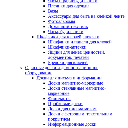
Часы и радиобудильники
Плечики для одежды
Вазы
Аксессуары для быта на клейкой ленте
Фотоальбомы
Домашний текстиль
Часы, будильники
Шкафчики для ключей, аптечки
Шкафчики и панели для ключей
Шкафчики-аптечки
Ящики для денег, ценностей,
документов, печатей
Брелоки для ключей
Офисные доски и демонстрационное
оборудование
Доски для письма и информации
Доски магнитно-маркерные
Доски стеклянные магнитно-
маркерные
Флипчарты
Пробковые доски
Доски для письма мелом
Доски с фетровым, текстильным
покрытием
Информационные доски