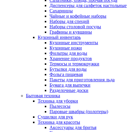
Салатники, блюда, прочая посуда
Диспенсеры для салфеток настольные
Сахарницы
Чайные и кофейные наборы
Наборы для специй
Наборы столовой посуды
Графины и кувшины
Кухонный инвентарь
Кухонные инструменты
Кухонные ножи
Фильтры для воды
Хранение продуктов
Термосы и термокружки
Бутылки для воды
Фольга пищевая
Пакеты для приготовления льда
Бумага для выпечки
Разделочные доски
Бытовая техника
Техника для уборки
Пылесосы
Паровые швабры (полотеры)
Сушилки для рук
Техника для красоты
Аксессуары для бритья