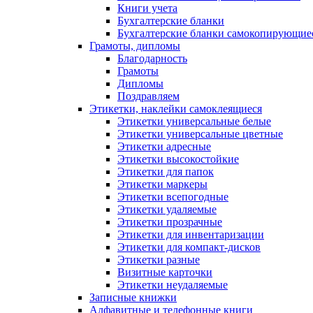
Книги учета
Бухгалтерские бланки
Бухгалтерские бланки самокопирующие
Грамоты, дипломы
Благодарность
Грамоты
Дипломы
Поздравляем
Этикетки, наклейки самоклеящиеся
Этикетки универсальные белые
Этикетки универсальные цветные
Этикетки адресные
Этикетки высокостойкие
Этикетки для папок
Этикетки маркеры
Этикетки всепогодные
Этикетки удаляемые
Этикетки прозрачные
Этикетки для инвентаризации
Этикетки для компакт-дисков
Этикетки разные
Визитные карточки
Этикетки неудаляемые
Записные книжки
Алфавитные и телефонные книги