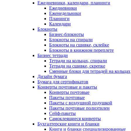
Ежедневники, календари, планинги
Ежедневники
Еженедельники
Планинги
Календари
Блокноты
Бизнес-блокноты
Блокноты на спирали
Блокноты на сшивке, склейке
Блокноты в книжном переплете
Бизнес тетради
Тетради на кольцах, спирали
Тетради на сшивке, скрепке
Сменные блоки для тетрадей на кольцах
Дизайн бумага
Бумага для сертификатов
Конверты почтовые и пакеты
Конверты почтовые
Пакеты почтовые
Пакеты с воздушной подушкой
Пакеты почтовые полиэтилен
Сейф-пакеты
Самоклеящиеся конверты
Бухгалтерские книги и бланки
Книги и бланки специализированные