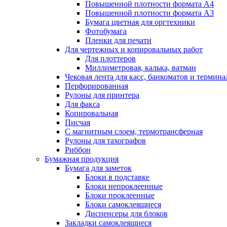
Повышенной плотности формата А4
Повышенной плотности формата А3
Бумага цветная для оргтехники
Фотобумага
Пленки для печати
Для чертежных и копировальных работ
Для плоттеров
Миллиметровая, калька, ватман
Чековая лента для касс, банкоматов и термина
Перфорированная
Рулоны для принтера
Для факса
Копировальная
Писчая
С магнитным слоем, термотрансферная
Рулоны для тахографов
Риббон
Бумажная продукция
Бумага для заметок
Блоки в подставке
Блоки непроклеенные
Блоки проклеенные
Блоки самоклеящиеся
Диспенсеры для блоков
Закладки самоклеящиеся