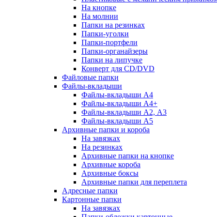
На кнопке
На молнии
Папки на резинках
Папки-уголки
Папки-портфели
Папки-органайзеры
Папки на липучке
Конверт для CD/DVD
Файловые папки
Файлы-вкладыши
Файлы-вкладыши А4
Файлы-вкладыши А4+
Файлы-вкладыши А2, А3
Файлы-вкладыши А5
Архивные папки и короба
На завязках
На резинках
Архивные папки на кнопке
Архивные короба
Архивные боксы
Архивные папки для переплета
Адресные папки
Картонные папки
На завязках
Папки-обложки картонные