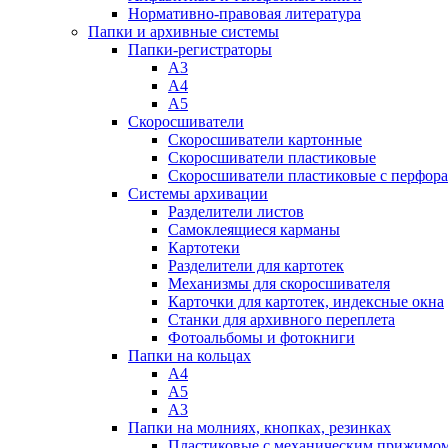
Нормативно-правовая литература
Папки и архивные системы
Папки-регистраторы
А3
А4
А5
Скоросшиватели
Скоросшиватели картонные
Скоросшиватели пластиковые
Скоросшиватели пластиковые с перфор
Системы архивации
Разделители листов
Самоклеящиеся карманы
Картотеки
Разделители для картотек
Механизмы для скоросшивателя
Карточки для картотек, индексные окна
Станки для архивного переплета
Фотоальбомы и фотокниги
Папки на кольцах
А4
А5
А3
Папки на молниях, кнопках, резинках
Пластиковые с механическим прижимо