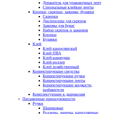
Держатель для упаковочных лент
Специальные клейкие ленты
Кнопки, скрепки, зажимы, булавки
Скрепки
Диспенсеры для скрепок
Зажимы для бумаг
Набор скрепок и зажимов
Кнопки
Булавки
Клей
Клей канцелярский
Клей ПВА
Клей-карандаш
Клей-роллер
Клей хозяйственный
Корректирующие средства
Корректирующие ручки
Корректирующие ленты
Корректирующие жидкости,
разбавители
Комплектующие к дыроколам
Письменные принадлежности
Ручки
Шариковые
Роллеры, линеры, капиллярные