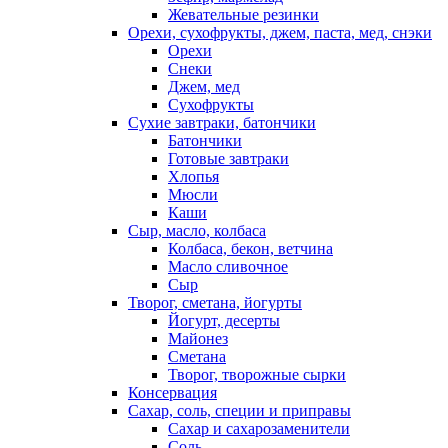
Жевательные резинки
Орехи, сухофрукты, джем, паста, мед, снэки
Орехи
Снеки
Джем, мед
Сухофрукты
Сухие завтраки, батончики
Батончики
Готовые завтраки
Хлопья
Мюсли
Каши
Сыр, масло, колбаса
Колбаса, бекон, ветчина
Масло сливочное
Сыр
Творог, сметана, йогурты
Йогурт, десерты
Майонез
Сметана
Творог, творожные сырки
Консервация
Сахар, соль, специи и приправы
Сахар и сахарозаменители
Соль