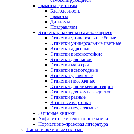
самокопирующиеся
Грамоты, дипломы
Благодарность
Грамоты
Дипломы
Поздравляем
Этикетки, наклейки самоклеящиеся
Этикетки универсальные белые
Этикетки универсальные цветные
Этикетки адресные
Этикетки высокостойкие
Этикетки для папок
Этикетки маркеры
Этикетки всепогодные
Этикетки удаляемые
Этикетки прозрачные
Этикетки для инвентаризации
Этикетки для компакт-дисков
Этикетки разные
Визитные карточки
Этикетки неудаляемые
Записные книжки
Алфавитные и телефонные книги
Нормативно-правовая литература
Папки и архивные системы