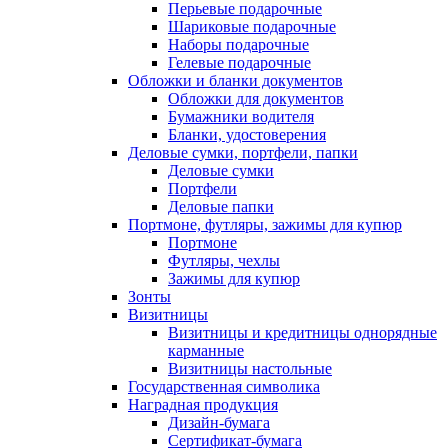
Перьевые подарочные
Шариковые подарочные
Наборы подарочные
Гелевые подарочные
Обложки и бланки документов
Обложки для документов
Бумажники водителя
Бланки, удостоверения
Деловые сумки, портфели, папки
Деловые сумки
Портфели
Деловые папки
Портмоне, футляры, зажимы для купюр
Портмоне
Футляры, чехлы
Зажимы для купюр
Зонты
Визитницы
Визитницы и кредитницы однорядные
карманные
Визитницы настольные
Государственная символика
Наградная продукция
Дизайн-бумага
Сертификат-бумага