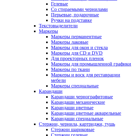
Гелевые
Со стираемыми чернилами
Перьевые, подарочные
Ручки на подставке
Текстовыделители
Маркеры
Маркеры перманентные
Маркеры лаковые
Маркеры для окон и стекла
Маркеры для CD и DVD
Для проекторных пленок
Маркеры для промышленной графики
Маркеры по ткани
Маркеры и воск для реставрации
мебели
Маркеры специальные
Карандаши
Карандаши чернографитовые
Карандаши механические
Карандаши цветные
Карандаши цветные акварельные
Карандаши специальные
Стержни, чернила, картриджи, тушь
Стержни шариковые
Стержни гелевые