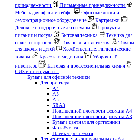
принадлежности
Письменные принадлежности
Мебель для офиса и сейфы
Офисные доски и
демонстрационное оборудование
Картриджи
Деловые и подарочные аксессуары
Продукты
питания и посуда
Бытовая техника
Техника для
офиса и торговли
Товары для творчества
Товары
для школы и детей
Хозяйственные, гигиенические
товары
Красота и медицина
Уборочный
инвентарь
Бытовая и профессиональная химия
СИЗ и инструменты
Бумага для офисной техники
Для принтера
А4
А3
А5
SRA3
Повышенной плотности формата А4
Повышенной плотности формата А3
Бумага цветная для оргтехники
Фотобумага
Пленки для печати
Для чертежных и копировальных работ