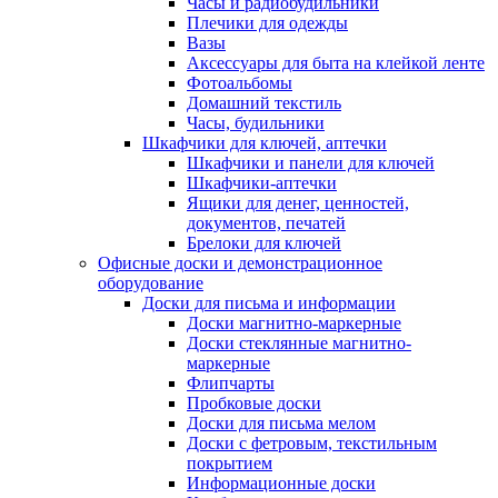
Часы и радиобудильники
Плечики для одежды
Вазы
Аксессуары для быта на клейкой ленте
Фотоальбомы
Домашний текстиль
Часы, будильники
Шкафчики для ключей, аптечки
Шкафчики и панели для ключей
Шкафчики-аптечки
Ящики для денег, ценностей,
документов, печатей
Брелоки для ключей
Офисные доски и демонстрационное
оборудование
Доски для письма и информации
Доски магнитно-маркерные
Доски стеклянные магнитно-
маркерные
Флипчарты
Пробковые доски
Доски для письма мелом
Доски с фетровым, текстильным
покрытием
Информационные доски