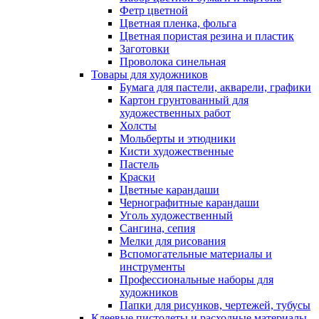
Фетр цветной
Цветная пленка, фольга
Цветная пористая резина и пластик
Заготовки
Проволока синельная
Товары для художников
Бумага для пастели, акварели, графики
Картон грунтованный для
художественных работ
Холсты
Мольберты и этюдники
Кисти художественные
Пастель
Краски
Цветные карандаши
Чернографитные карандаши
Уголь художественный
Сангина, сепия
Мелки для рисования
Вспомогательные материалы и
инструменты
Профессиональные наборы для
художников
Папки для рисунков, чертежей, тубусы
Клеевые пистолеты и расходные материалы