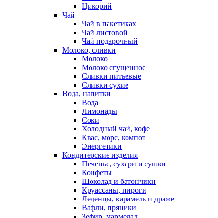
Цикорий
Чай
Чай в пакетиках
Чай листовой
Чай подарочный
Молоко, сливки
Молоко
Молоко сгущенное
Сливки питьевые
Сливки сухие
Вода, напитки
Вода
Лимонады
Соки
Холодный чай, кофе
Квас, морс, компот
Энергетики
Кондитерские изделия
Печенье, сухари и сушки
Конфеты
Шоколад и батончики
Круассаны, пироги
Леденцы, карамель и драже
Вафли, пряники
Зефир, мармелад