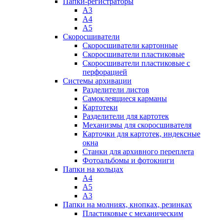
Папки-регистраторы
А3
А4
А5
Скоросшиватели
Скоросшиватели картонные
Скоросшиватели пластиковые
Скоросшиватели пластиковые с
перфорацией
Системы архивации
Разделители листов
Самоклеящиеся карманы
Картотеки
Разделители для картотек
Механизмы для скоросшивателя
Карточки для картотек, индексные
окна
Станки для архивного переплета
Фотоальбомы и фотокниги
Папки на кольцах
А4
А5
А3
Папки на молниях, кнопках, резинках
Пластиковые с механическим