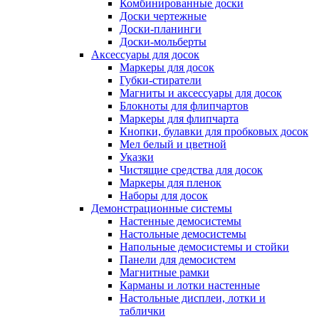
Комбинированные доски
Доски чертежные
Доски-планинги
Доски-мольберты
Аксессуары для досок
Маркеры для досок
Губки-стиратели
Магниты и аксессуары для досок
Блокноты для флипчартов
Маркеры для флипчарта
Кнопки, булавки для пробковых досок
Мел белый и цветной
Указки
Чистящие средства для досок
Маркеры для пленок
Наборы для досок
Демонстрационные системы
Настенные демосистемы
Настольные демосистемы
Напольные демосистемы и стойки
Панели для демосистем
Магнитные рамки
Карманы и лотки настенные
Настольные дисплеи, лотки и
таблички