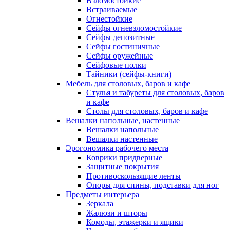
Взломостойкие
Встраиваемые
Огнестойкие
Сейфы огневзломостойкие
Сейфы депозитные
Сейфы гостиничные
Сейфы оружейные
Сейфовые полки
Тайники (сейфы-книги)
Мебель для столовых, баров и кафе
Стулья и табуреты для столовых, баров
и кафе
Столы для столовых, баров и кафе
Вешалки напольные, настенные
Вешалки напольные
Вешалки настенные
Эрогономика рабочего места
Коврики придверные
Защитные покрытия
Противоскользящие ленты
Опоры для спины, подставки для ног
Предметы интерьера
Зеркала
Жалюзи и шторы
Комоды, этажерки и ящики