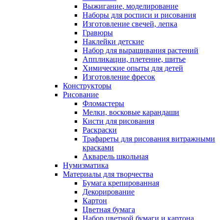
Выжигание, моделирование
Наборы для росписи и рисования
Изготовление свечей, лепка
Гравюры
Наклейки детские
Набор для выращивания растений
Аппликации, плетение, шитье
Химические опыты для детей
Изготовление фресок
Конструкторы
Рисование
Фломастеры
Мелки, восковые карандаши
Кисти для рисования
Раскраски
Трафареты для рисования витражными
красками
Акварель школьная
Нумизматика
Материалы для творчества
Бумага крепированная
Декорирование
Картон
Цветная бумага
Набор цветной бумаги и картона