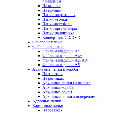
прижимом
На кнопке
На молнии
Папки на резинках
Папки-уголки
Папки-портфели
Папки-органайзеры
Папки на липучке
Конверт для CD/DVD
Файловые папки
Файлы-вкладыши
Файлы-вкладыши А4
Файлы-вкладыши А4+
Файлы-вкладыши А2, А3
Файлы-вкладыши А5
Архивные папки и короба
На завязках
На резинках
Архивные папки на кнопке
Архивные короба
Архивные боксы
Архивные папки для переплета
Адресные папки
Картонные папки
На завязках