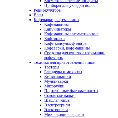
Косметологические аппараты
Приборы для укладки волос
Рециркуляторы
Весы
Кофеварки, кофемашины
Кофемашины
Капучинаторы
Кофемашины автоматические
Кофемолки
Кофе-капсулы, фильтры
Кофеварки, кофемашины
Средства для очистки кофемашин,
кофеварок
Техника для приготовления пищи
Тостеры
Блендеры и миксеры
Кипятильники
Мультиварки
Мясорубки
Портативные бытовые плиты
Соковыжималки
Шашлычницы
Электрогрили
Электропечи
Микроволновые печи