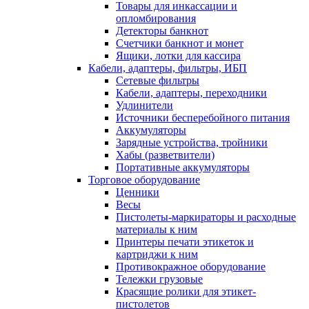
Товары для инкассации и
опломбирования
Детекторы банкнот
Счетчики банкнот и монет
Ящики, лотки для кассира
Кабели, адаптеры, фильтры, ИБП
Сетевые фильтры
Кабели, адаптеры, переходники
Удлинители
Источники бесперебойного питания
Аккумуляторы
Зарядные устройства, тройники
Хабы (разветвители)
Портативные аккумуляторы
Торговое оборудование
Ценники
Весы
Пистолеты-маркираторы и расходные
материалы к ним
Принтеры печати этикеток и
картриджи к ним
Противокражное оборудование
Тележки грузовые
Красящие ролики для этикет-
пистолетов