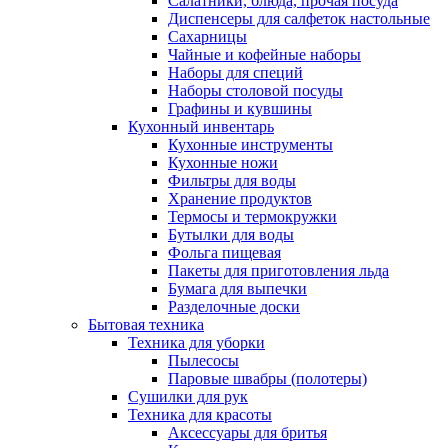
Салатники, блюда, прочая посуда
Диспенсеры для салфеток настольные
Сахарницы
Чайные и кофейные наборы
Наборы для специй
Наборы столовой посуды
Графины и кувшины
Кухонный инвентарь
Кухонные инструменты
Кухонные ножи
Фильтры для воды
Хранение продуктов
Термосы и термокружки
Бутылки для воды
Фольга пищевая
Пакеты для приготовления льда
Бумага для выпечки
Разделочные доски
Бытовая техника
Техника для уборки
Пылесосы
Паровые швабры (полотеры)
Сушилки для рук
Техника для красоты
Аксессуары для бритья