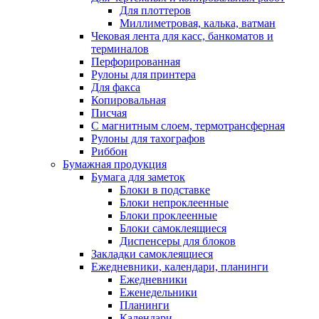
Для плоттеров
Миллиметровая, калька, ватман
Чековая лента для касс, банкоматов и
терминалов
Перфорированная
Рулоны для принтера
Для факса
Копировальная
Писчая
С магнитным слоем, термотрансферная
Рулоны для тахографов
Риббон
Бумажная продукция
Бумага для заметок
Блоки в подставке
Блоки непроклеенные
Блоки проклеенные
Блоки самоклеящиеся
Диспенсеры для блоков
Закладки самоклеящиеся
Ежедневники, календари, планинги
Ежедневники
Еженедельники
Планинги
Календари