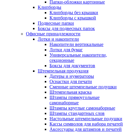
Папки-обложки картонные
Клипборды
Клипборды без крышки
Клипборды с крышкой
Подвесные папки
Боксы для подвесных папок
Офисные принадлежности
Лотки и накопители
Накопители вертикальные
Лотки для бумаг
Универсальные накопители,
секционные
Боксы для документов
Штемпельная продукция
Датеры и нумераторы
Оснастки для печати
Сменные штемпельные подушки
Штемпельная краска
Штампы прямоугольные
самонаборные
Штампы круглые самонаборные
Штампы стандартных слов
Настольные штемпельные подушки
Кассы символов для набора печатей
Аксессуары для штампов и печатей