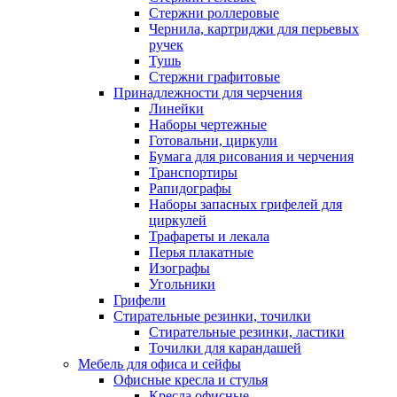
Стержни роллеровые
Чернила, картриджи для перьевых
ручек
Тушь
Стержни графитовые
Принадлежности для черчения
Линейки
Наборы чертежные
Готовальни, циркули
Бумага для рисования и черчения
Транспортиры
Рапидографы
Наборы запасных грифелей для
циркулей
Трафареты и лекала
Перья плакатные
Изографы
Угольники
Грифели
Стирательные резинки, точилки
Стирательные резинки, ластики
Точилки для карандашей
Мебель для офиса и сейфы
Офисные кресла и стулья
Кресла офисные