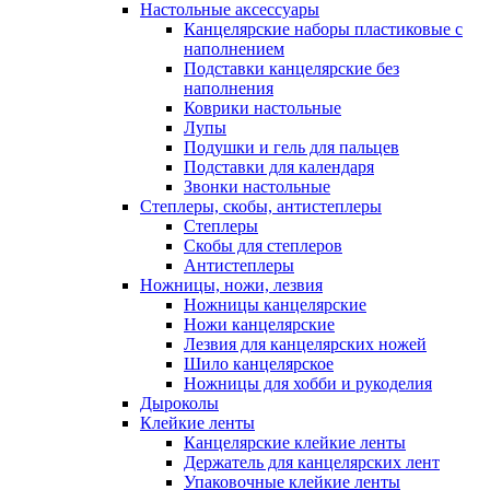
Настольные аксессуары
Канцелярские наборы пластиковые с
наполнением
Подставки канцелярские без
наполнения
Коврики настольные
Лупы
Подушки и гель для пальцев
Подставки для календаря
Звонки настольные
Степлеры, скобы, антистеплеры
Степлеры
Скобы для степлеров
Антистеплеры
Ножницы, ножи, лезвия
Ножницы канцелярские
Ножи канцелярские
Лезвия для канцелярских ножей
Шило канцелярское
Ножницы для хобби и рукоделия
Дыроколы
Клейкие ленты
Канцелярские клейкие ленты
Держатель для канцелярских лент
Упаковочные клейкие ленты