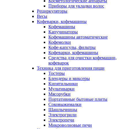
Косметологические аппараты
Приборы для укладки волос
Рециркуляторы
Весы
Кофеварки, кофемашины
Кофемашины
Капучинаторы
Кофемашины автоматические
Кофемолки
Кофе-капсулы, фильтры
Кофеварки, кофемашины
Средства для очистки кофемашин,
кофеварок
Техника для приготовления пищи
Тостеры
Блендеры и миксеры
Кипятильники
Мультиварки
Мясорубки
Портативные бытовые плиты
Соковыжималки
Шашлычницы
Электрогрили
Электропечи
Микроволновые печи