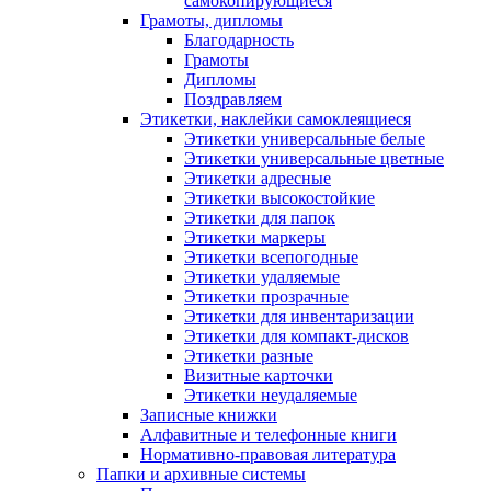
самокопирующиеся
Грамоты, дипломы
Благодарность
Грамоты
Дипломы
Поздравляем
Этикетки, наклейки самоклеящиеся
Этикетки универсальные белые
Этикетки универсальные цветные
Этикетки адресные
Этикетки высокостойкие
Этикетки для папок
Этикетки маркеры
Этикетки всепогодные
Этикетки удаляемые
Этикетки прозрачные
Этикетки для инвентаризации
Этикетки для компакт-дисков
Этикетки разные
Визитные карточки
Этикетки неудаляемые
Записные книжки
Алфавитные и телефонные книги
Нормативно-правовая литература
Папки и архивные системы