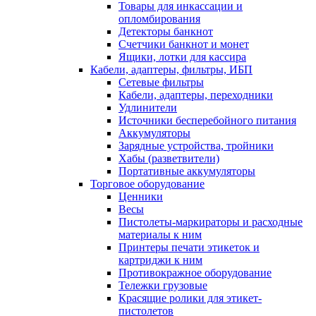
Товары для инкассации и
опломбирования
Детекторы банкнот
Счетчики банкнот и монет
Ящики, лотки для кассира
Кабели, адаптеры, фильтры, ИБП
Сетевые фильтры
Кабели, адаптеры, переходники
Удлинители
Источники бесперебойного питания
Аккумуляторы
Зарядные устройства, тройники
Хабы (разветвители)
Портативные аккумуляторы
Торговое оборудование
Ценники
Весы
Пистолеты-маркираторы и расходные
материалы к ним
Принтеры печати этикеток и
картриджи к ним
Противокражное оборудование
Тележки грузовые
Красящие ролики для этикет-
пистолетов