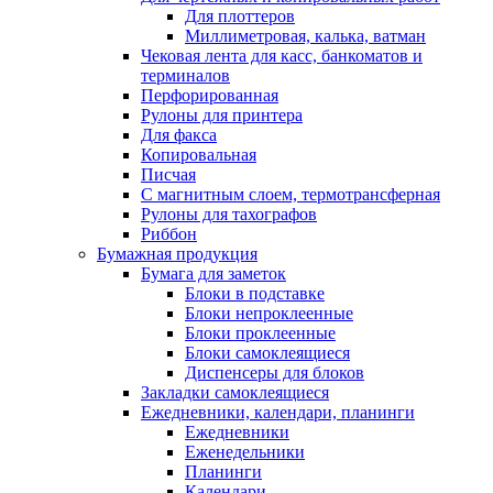
Для плоттеров
Миллиметровая, калька, ватман
Чековая лента для касс, банкоматов и
терминалов
Перфорированная
Рулоны для принтера
Для факса
Копировальная
Писчая
С магнитным слоем, термотрансферная
Рулоны для тахографов
Риббон
Бумажная продукция
Бумага для заметок
Блоки в подставке
Блоки непроклеенные
Блоки проклеенные
Блоки самоклеящиеся
Диспенсеры для блоков
Закладки самоклеящиеся
Ежедневники, календари, планинги
Ежедневники
Еженедельники
Планинги
Календари