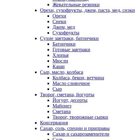
Жевательные резинки
Орехи, сухофрукты, джем, паста, мед, снэки
Орехи
Снеки
Джем, мед
Сухофрукты
Сухие завтраки, батончики
Батончики
Готовые завтраки
Хлопья
Мюсли
Каши
Сыр, масло, колбаса
Колбаса, бекон, ветчина
Масло сливочное
Сыр
Творог, сметана, йогурты
Йогурт, десерты
Майонез
Сметана
Творог, творожные сырки
Консервация
Сахар, соль, специи и приправы
Сахар и сахарозаменители
Соль