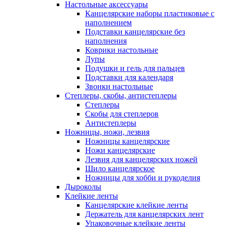
Настольные аксессуары
Канцелярские наборы пластиковые с
наполнением
Подставки канцелярские без
наполнения
Коврики настольные
Лупы
Подушки и гель для пальцев
Подставки для календаря
Звонки настольные
Степлеры, скобы, антистеплеры
Степлеры
Скобы для степлеров
Антистеплеры
Ножницы, ножи, лезвия
Ножницы канцелярские
Ножи канцелярские
Лезвия для канцелярских ножей
Шило канцелярское
Ножницы для хобби и рукоделия
Дыроколы
Клейкие ленты
Канцелярские клейкие ленты
Держатель для канцелярских лент
Упаковочные клейкие ленты