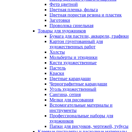
Фетр цветной
Цветная пленка, фольга
Цветная пористая резина и пластик
Заготовки
Проволока синельная
Товары для художников
Бумага для пастели, акварели, графики
Картон грунтованный для
художественных работ
Холсты
Мольберты и этюдники
Кисти художественные
Пастель
Краски
Цветные карандаши
Чернографитные карандаши
Уголь художественный
Сангина, сепия
Мелки для рисования
Вспомогательные материалы и
инструменты
Профессиональные наборы для
художников
Папки для рисунков, чертежей, тубусы
Клеевые пистолеты и расходные материалы