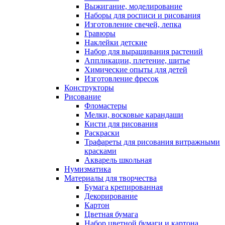
Выжигание, моделирование
Наборы для росписи и рисования
Изготовление свечей, лепка
Гравюры
Наклейки детские
Набор для выращивания растений
Аппликации, плетение, шитье
Химические опыты для детей
Изготовление фресок
Конструкторы
Рисование
Фломастеры
Мелки, восковые карандаши
Кисти для рисования
Раскраски
Трафареты для рисования витражными
красками
Акварель школьная
Нумизматика
Материалы для творчества
Бумага крепированная
Декорирование
Картон
Цветная бумага
Набор цветной бумаги и картона