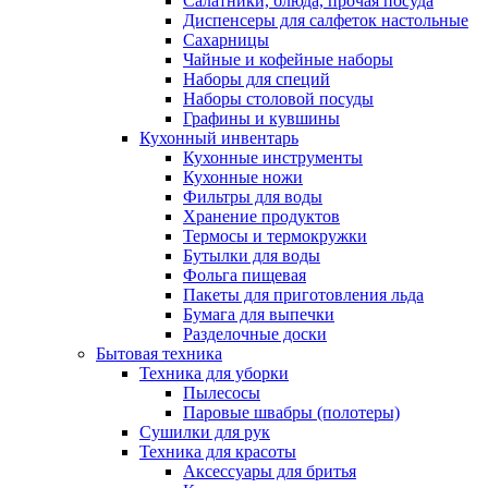
Салатники, блюда, прочая посуда
Диспенсеры для салфеток настольные
Сахарницы
Чайные и кофейные наборы
Наборы для специй
Наборы столовой посуды
Графины и кувшины
Кухонный инвентарь
Кухонные инструменты
Кухонные ножи
Фильтры для воды
Хранение продуктов
Термосы и термокружки
Бутылки для воды
Фольга пищевая
Пакеты для приготовления льда
Бумага для выпечки
Разделочные доски
Бытовая техника
Техника для уборки
Пылесосы
Паровые швабры (полотеры)
Сушилки для рук
Техника для красоты
Аксессуары для бритья