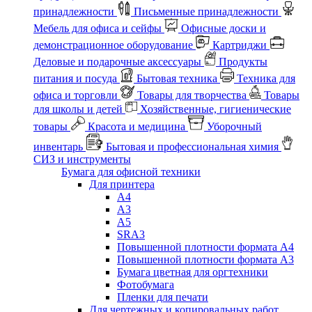
принадлежности
Письменные принадлежности
Мебель для офиса и сейфы
Офисные доски и
демонстрационное оборудование
Картриджи
Деловые и подарочные аксессуары
Продукты
питания и посуда
Бытовая техника
Техника для
офиса и торговли
Товары для творчества
Товары
для школы и детей
Хозяйственные, гигиенические
товары
Красота и медицина
Уборочный
инвентарь
Бытовая и профессиональная химия
СИЗ и инструменты
Бумага для офисной техники
Для принтера
А4
А3
А5
SRA3
Повышенной плотности формата А4
Повышенной плотности формата А3
Бумага цветная для оргтехники
Фотобумага
Пленки для печати
Для чертежных и копировальных работ