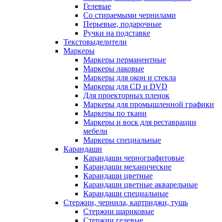
Гелевые
Со стираемыми чернилами
Перьевые, подарочные
Ручки на подставке
Текстовыделители
Маркеры
Маркеры перманентные
Маркеры лаковые
Маркеры для окон и стекла
Маркеры для CD и DVD
Для проекторных пленок
Маркеры для промышленной графики
Маркеры по ткани
Маркеры и воск для реставрации
мебели
Маркеры специальные
Карандаши
Карандаши чернографитовые
Карандаши механические
Карандаши цветные
Карандаши цветные акварельные
Карандаши специальные
Стержни, чернила, картриджи, тушь
Стержни шариковые
Стержни гелевые