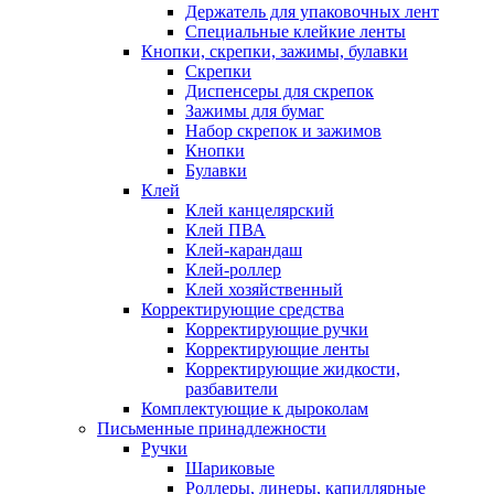
Держатель для упаковочных лент
Специальные клейкие ленты
Кнопки, скрепки, зажимы, булавки
Скрепки
Диспенсеры для скрепок
Зажимы для бумаг
Набор скрепок и зажимов
Кнопки
Булавки
Клей
Клей канцелярский
Клей ПВА
Клей-карандаш
Клей-роллер
Клей хозяйственный
Корректирующие средства
Корректирующие ручки
Корректирующие ленты
Корректирующие жидкости,
разбавители
Комплектующие к дыроколам
Письменные принадлежности
Ручки
Шариковые
Роллеры, линеры, капиллярные