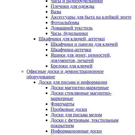
Часы и радиобудильники
Плечики для одежды
Вазы
Аксессуары для быта на клейкой ленте
Фотоальбомы
Домашний текстиль
Часы, будильники
Шкафчики для ключей, аптечки
Шкафчики и панели для ключей
Шкафчики-аптечки
Ящики для денег, ценностей,
документов, печатей
Брелоки для ключей
Офисные доски и демонстрационное
оборудование
Доски для письма и информации
Доски магнитно-маркерные
Доски стеклянные магнитно-
маркерные
Флипчарты
Пробковые доски
Доски для письма мелом
Доски с фетровым, текстильным
покрытием
Информационные доски