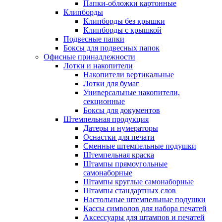
Папки-обложки картонные
Клипборды
Клипборды без крышки
Клипборды с крышкой
Подвесные папки
Боксы для подвесных папок
Офисные принадлежности
Лотки и накопители
Накопители вертикальные
Лотки для бумаг
Универсальные накопители,
секционные
Боксы для документов
Штемпельная продукция
Датеры и нумераторы
Оснастки для печати
Сменные штемпельные подушки
Штемпельная краска
Штампы прямоугольные
самонаборные
Штампы круглые самонаборные
Штампы стандартных слов
Настольные штемпельные подушки
Кассы символов для набора печатей
Аксессуары для штампов и печатей