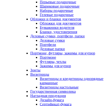
Перьевые подарочные
Шариковые подарочные
Наборы подарочные
Гелевые подарочные
Обложки и бланки документов
Обложки для документов
Бумажники водителя
Бланки, удостоверения
Деловые сумки, портфели, папки
Деловые сумки
Портфели
Деловые папки
Портмоне, футляры, зажимы для купюр
Портмоне
Футляры, чехлы
Зажимы для купюр
Зонты
Визитницы
Визитницы и кредитницы однорядные
карманные
Визитницы настольные
Государственная символика
Наградная продукция
Дизайн-бумага
Сертификат-бумага