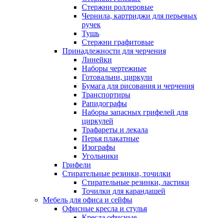
Стержни роллеровые
Чернила, картриджи для перьевых
ручек
Тушь
Стержни графитовые
Принадлежности для черчения
Линейки
Наборы чертежные
Готовальни, циркули
Бумага для рисования и черчения
Транспортиры
Рапидографы
Наборы запасных грифелей для
циркулей
Трафареты и лекала
Перья плакатные
Изографы
Угольники
Грифели
Стирательные резинки, точилки
Стирательные резинки, ластики
Точилки для карандашей
Мебель для офиса и сейфы
Офисные кресла и стулья
Кресла офисные