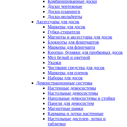
Комбинированные доски
Доски чертежные
Доски-планинги
Доски-мольберты
Аксессуары для досок
Маркеры для досок
Губки-стиратели
Магниты и аксессуары для досок
Блокноты для флипчартов
Маркеры для флипчарта
Кнопки, булавки для пробковых досок
Мел белый и цветной
Указки
Чистящие средства для досок
Маркеры для пленок
Наборы для досок
Демонстрационные системы
Настенные демосистемы
Настольные демосистемы
Напольные демосистемы и стойки
Панели для демосистем
Магнитные рамки
Карманы и лотки настенные
Настольные дисплеи, лотки и
таблички