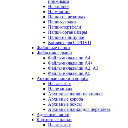
прижимом
На кнопке
На молнии
Папки на резинках
Папки-уголки
Папки-портфели
Папки-органайзеры
Папки на липучке
Конверт для CD/DVD
Файловые папки
Файлы-вкладыши
Файлы-вкладыши А4
Файлы-вкладыши А4+
Файлы-вкладыши А2, А3
Файлы-вкладыши А5
Архивные папки и короба
На завязках
На резинках
Архивные папки на кнопке
Архивные короба
Архивные боксы
Архивные папки для переплета
Адресные папки
Картонные папки
На завязках