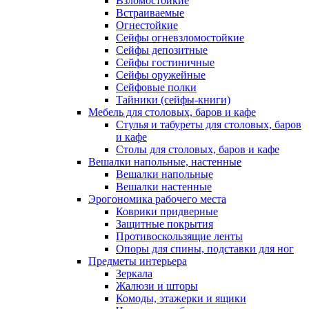
Взломостойкие
Встраиваемые
Огнестойкие
Сейфы огневзломостойкие
Сейфы депозитные
Сейфы гостиничные
Сейфы оружейные
Сейфовые полки
Тайники (сейфы-книги)
Мебель для столовых, баров и кафе
Стулья и табуреты для столовых, баров
и кафе
Столы для столовых, баров и кафе
Вешалки напольные, настенные
Вешалки напольные
Вешалки настенные
Эрогономика рабочего места
Коврики придверные
Защитные покрытия
Противоскользящие ленты
Опоры для спины, подставки для ног
Предметы интерьера
Зеркала
Жалюзи и шторы
Комоды, этажерки и ящики