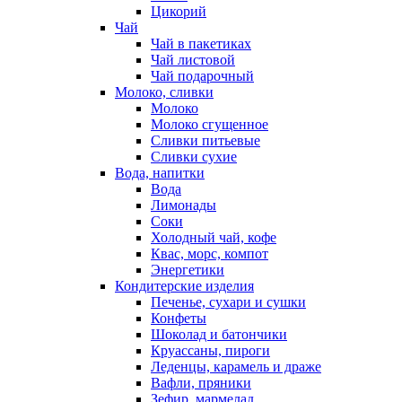
Цикорий
Чай
Чай в пакетиках
Чай листовой
Чай подарочный
Молоко, сливки
Молоко
Молоко сгущенное
Сливки питьевые
Сливки сухие
Вода, напитки
Вода
Лимонады
Соки
Холодный чай, кофе
Квас, морс, компот
Энергетики
Кондитерские изделия
Печенье, сухари и сушки
Конфеты
Шоколад и батончики
Круассаны, пироги
Леденцы, карамель и драже
Вафли, пряники
Зефир, мармелад