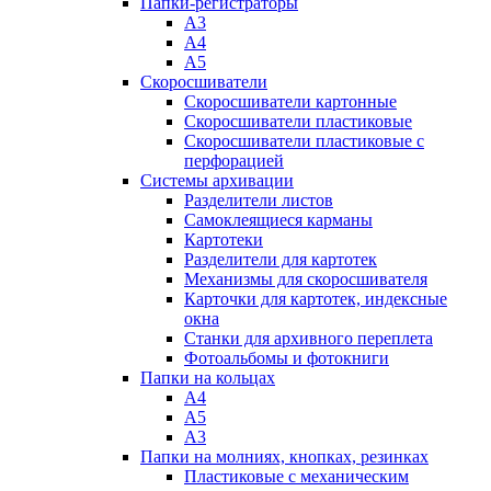
Папки-регистраторы
А3
А4
А5
Скоросшиватели
Скоросшиватели картонные
Скоросшиватели пластиковые
Скоросшиватели пластиковые с
перфорацией
Системы архивации
Разделители листов
Самоклеящиеся карманы
Картотеки
Разделители для картотек
Механизмы для скоросшивателя
Карточки для картотек, индексные
окна
Станки для архивного переплета
Фотоальбомы и фотокниги
Папки на кольцах
А4
А5
А3
Папки на молниях, кнопках, резинках
Пластиковые с механическим