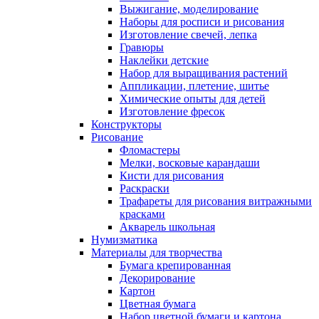
Выжигание, моделирование
Наборы для росписи и рисования
Изготовление свечей, лепка
Гравюры
Наклейки детские
Набор для выращивания растений
Аппликации, плетение, шитье
Химические опыты для детей
Изготовление фресок
Конструкторы
Рисование
Фломастеры
Мелки, восковые карандаши
Кисти для рисования
Раскраски
Трафареты для рисования витражными
красками
Акварель школьная
Нумизматика
Материалы для творчества
Бумага крепированная
Декорирование
Картон
Цветная бумага
Набор цветной бумаги и картона