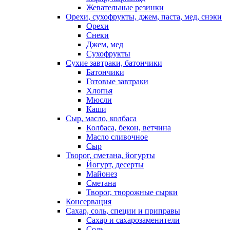
Жевательные резинки
Орехи, сухофрукты, джем, паста, мед, снэки
Орехи
Снеки
Джем, мед
Сухофрукты
Сухие завтраки, батончики
Батончики
Готовые завтраки
Хлопья
Мюсли
Каши
Сыр, масло, колбаса
Колбаса, бекон, ветчина
Масло сливочное
Сыр
Творог, сметана, йогурты
Йогурт, десерты
Майонез
Сметана
Творог, творожные сырки
Консервация
Сахар, соль, специи и приправы
Сахар и сахарозаменители
Соль