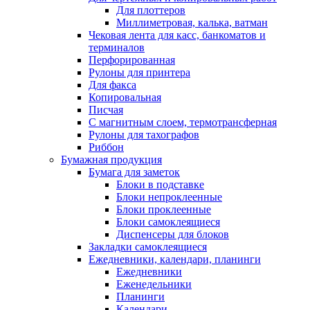
Для плоттеров
Миллиметровая, калька, ватман
Чековая лента для касс, банкоматов и
терминалов
Перфорированная
Рулоны для принтера
Для факса
Копировальная
Писчая
С магнитным слоем, термотрансферная
Рулоны для тахографов
Риббон
Бумажная продукция
Бумага для заметок
Блоки в подставке
Блоки непроклеенные
Блоки проклеенные
Блоки самоклеящиеся
Диспенсеры для блоков
Закладки самоклеящиеся
Ежедневники, календари, планинги
Ежедневники
Еженедельники
Планинги
Календари