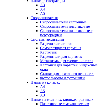
Папки-регистраторы
А3
А4
А5
Скоросшиватели
Скоросшиватели картонные
Скоросшиватели пластиковые
Скоросшиватели пластиковые с
перфорацией
Системы архивации
Разделители листов
Самоклеящиеся карманы
Картотеки
Разделители для картотек
Механизмы для скоросшивателя
Карточки для картотек, индексные
окна
Станки для архивного переплета
Фотоальбомы и фотокниги
Папки на кольцах
А4
А5
А3
Папки на молниях, кнопках, резинках
Пластиковые с механическим