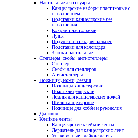
Настольные аксессуары
Канцелярские наборы пластиковые с
наполнением
Подставки канцелярские без
наполнения
Коврики настольные
Лупы
Подушки и гель для пальцев
Подставки для календаря
Звонки настольные
Степлеры, скобы, антистеплеры
Степлеры
Скобы для степлеров
Антистеплеры
Ножницы, ножи, лезвия
Ножницы канцелярские
Ножи канцелярские
Лезвия для канцелярских ножей
Шило канцелярское
Ножницы для хобби и рукоделия
Дыроколы
Клейкие ленты
Канцелярские клейкие ленты
Держатель для канцелярских лент
Упаковочные клейкие ленты