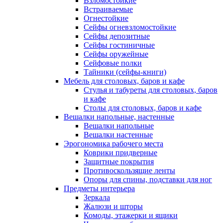
Взломостойкие
Встраиваемые
Огнестойкие
Сейфы огневзломостойкие
Сейфы депозитные
Сейфы гостиничные
Сейфы оружейные
Сейфовые полки
Тайники (сейфы-книги)
Мебель для столовых, баров и кафе
Стулья и табуреты для столовых, баров
и кафе
Столы для столовых, баров и кафе
Вешалки напольные, настенные
Вешалки напольные
Вешалки настенные
Эрогономика рабочего места
Коврики придверные
Защитные покрытия
Противоскользящие ленты
Опоры для спины, подставки для ног
Предметы интерьера
Зеркала
Жалюзи и шторы
Комоды, этажерки и ящики