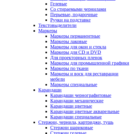
Гелевые
Со стираемыми чернилами
Перьевые, подарочные
Ручки на подставке
Текстовыделители
Маркеры
Маркеры перманентные
Маркеры лаковые
Маркеры для окон и стекла
Маркеры для CD и DVD
Для проекторных пленок
Маркеры для промышленной графики
Маркеры по ткани
Маркеры и воск для реставрации
мебели
Маркеры специальные
Карандаши
Карандаши чернографитовые
Карандаши механические
Карандаши цветные
Карандаши цветные акварельные
Карандаши специальные
Стержни, чернила, картриджи, тушь
Стержни шариковые
Стержни гелевые