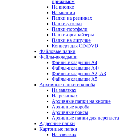
прижимом
На кнопке
На молнии
Папки на резинках
Папки-уголки
Папки-портфели
Папки-органайзеры
Папки на липучке
Конверт для CD/DVD
Файловые папки
Файлы-вкладыши
Файлы-вкладыши А4
Файлы-вкладыши А4+
Файлы-вкладыши А2, А3
Файлы-вкладыши А5
Архивные папки и короба
На завязках
На резинках
Архивные папки на кнопке
Архивные короба
Архивные боксы
Архивные папки для переплета
Адресные папки
Картонные папки
На завязках