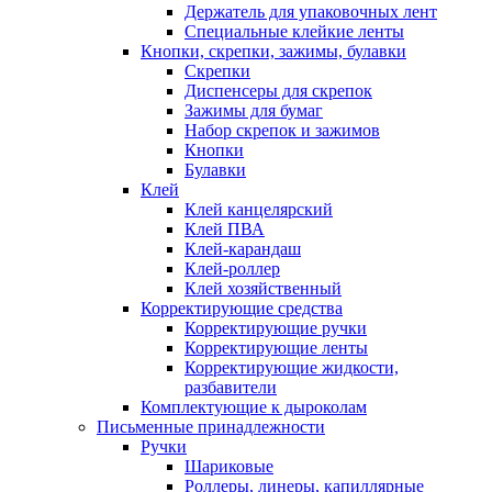
Держатель для упаковочных лент
Специальные клейкие ленты
Кнопки, скрепки, зажимы, булавки
Скрепки
Диспенсеры для скрепок
Зажимы для бумаг
Набор скрепок и зажимов
Кнопки
Булавки
Клей
Клей канцелярский
Клей ПВА
Клей-карандаш
Клей-роллер
Клей хозяйственный
Корректирующие средства
Корректирующие ручки
Корректирующие ленты
Корректирующие жидкости,
разбавители
Комплектующие к дыроколам
Письменные принадлежности
Ручки
Шариковые
Роллеры, линеры, капиллярные