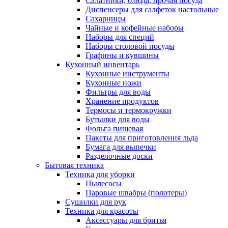
Салатники, блюда, прочая посуда
Диспенсеры для салфеток настольные
Сахарницы
Чайные и кофейные наборы
Наборы для специй
Наборы столовой посуды
Графины и кувшины
Кухонный инвентарь
Кухонные инструменты
Кухонные ножи
Фильтры для воды
Хранение продуктов
Термосы и термокружки
Бутылки для воды
Фольга пищевая
Пакеты для приготовления льда
Бумага для выпечки
Разделочные доски
Бытовая техника
Техника для уборки
Пылесосы
Паровые швабры (полотеры)
Сушилки для рук
Техника для красоты
Аксессуары для бритья