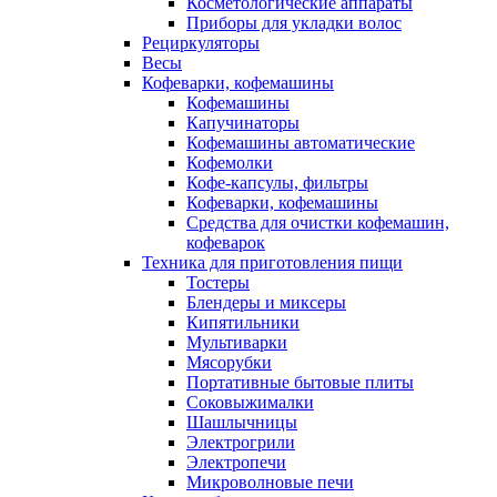
Косметологические аппараты
Приборы для укладки волос
Рециркуляторы
Весы
Кофеварки, кофемашины
Кофемашины
Капучинаторы
Кофемашины автоматические
Кофемолки
Кофе-капсулы, фильтры
Кофеварки, кофемашины
Средства для очистки кофемашин,
кофеварок
Техника для приготовления пищи
Тостеры
Блендеры и миксеры
Кипятильники
Мультиварки
Мясорубки
Портативные бытовые плиты
Соковыжималки
Шашлычницы
Электрогрили
Электропечи
Микроволновые печи