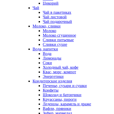
Цикорий
Чай
Чай в пакетиках
Чай листовой
Чай подарочный
Молоко, сливки
Молоко
Молоко сгущенное
Сливки питьевые
Сливки сухие
Вода, напитки
Вода
Лимонады
Соки
Холодный чай, кофе
Квас, морс, компот
Энергетики
Кондитерские изделия
Печенье, сухари и сушки
Конфеты
Шоколад и батончики
Круассаны, пироги
Леденцы, карамель и драже
Вафли, пряники
Зефир, мармелад