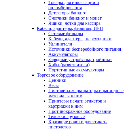
Товары для инкассации и
опломбирования
Детекторы банкнот
Счетчики банкнот и монет
Ящики, лотки для кассира
Кабели, адаптеры, фильтры, ИБП
Сетевые фильтры
Кабели, адаптеры, переходники
Удлинители
Источники бесперебойного питания
Аккумуляторы
Зарядные устройства, тройники
Хабы (разветвители)
Портативные аккумуляторы
Торговое оборудование
Ценники
Весы
Пистолеты-маркираторы и расходные
материалы к ним
Принтеры печати этикеток и
картриджи к ним
Противокражное оборудование
Тележки грузовые
Красящие ролики для этикет-
пистолетов