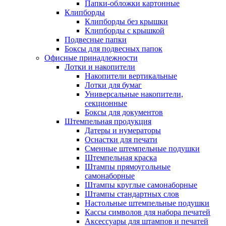
Папки-обложки картонные
Клипборды
Клипборды без крышки
Клипборды с крышкой
Подвесные папки
Боксы для подвесных папок
Офисные принадлежности
Лотки и накопители
Накопители вертикальные
Лотки для бумаг
Универсальные накопители,
секционные
Боксы для документов
Штемпельная продукция
Датеры и нумераторы
Оснастки для печати
Сменные штемпельные подушки
Штемпельная краска
Штампы прямоугольные
самонаборные
Штампы круглые самонаборные
Штампы стандартных слов
Настольные штемпельные подушки
Кассы символов для набора печатей
Аксессуары для штампов и печатей