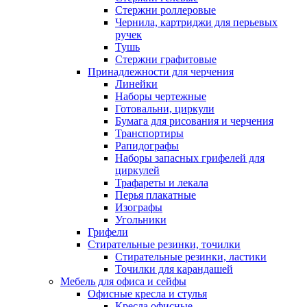
Стержни роллеровые
Чернила, картриджи для перьевых
ручек
Тушь
Стержни графитовые
Принадлежности для черчения
Линейки
Наборы чертежные
Готовальни, циркули
Бумага для рисования и черчения
Транспортиры
Рапидографы
Наборы запасных грифелей для
циркулей
Трафареты и лекала
Перья плакатные
Изографы
Угольники
Грифели
Стирательные резинки, точилки
Стирательные резинки, ластики
Точилки для карандашей
Мебель для офиса и сейфы
Офисные кресла и стулья
Кресла офисные