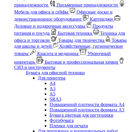
принадлежности
Письменные принадлежности
Мебель для офиса и сейфы
Офисные доски и
демонстрационное оборудование
Картриджи
Деловые и подарочные аксессуары
Продукты
питания и посуда
Бытовая техника
Техника для
офиса и торговли
Товары для творчества
Товары
для школы и детей
Хозяйственные, гигиенические
товары
Красота и медицина
Уборочный
инвентарь
Бытовая и профессиональная химия
СИЗ и инструменты
Бумага для офисной техники
Для принтера
А4
А3
А5
SRA3
Повышенной плотности формата А4
Повышенной плотности формата А3
Бумага цветная для оргтехники
Фотобумага
Пленки для печати
Для чертежных и копировальных работ