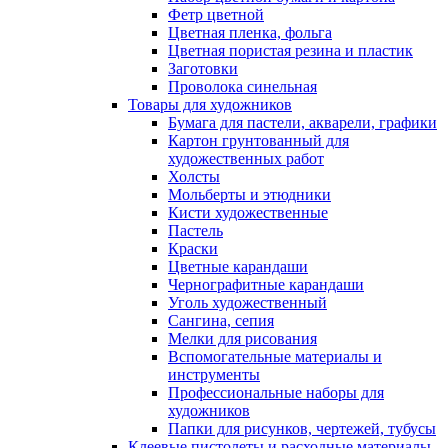
Фетр цветной
Цветная пленка, фольга
Цветная пористая резина и пластик
Заготовки
Проволока синельная
Товары для художников
Бумага для пастели, акварели, графики
Картон грунтованный для
художественных работ
Холсты
Мольберты и этюдники
Кисти художественные
Пастель
Краски
Цветные карандаши
Чернографитные карандаши
Уголь художественный
Сангина, сепия
Мелки для рисования
Вспомогательные материалы и
инструменты
Профессиональные наборы для
художников
Папки для рисунков, чертежей, тубусы
Клеевые пистолеты и расходные материалы