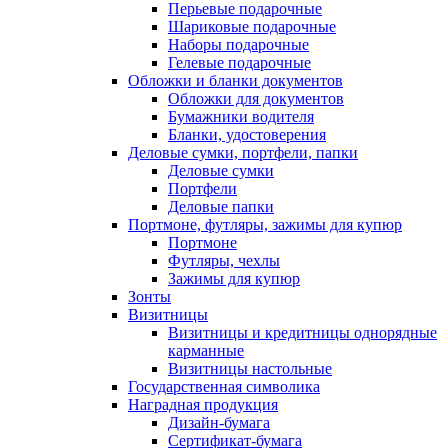
Перьевые подарочные
Шариковые подарочные
Наборы подарочные
Гелевые подарочные
Обложки и бланки документов
Обложки для документов
Бумажники водителя
Бланки, удостоверения
Деловые сумки, портфели, папки
Деловые сумки
Портфели
Деловые папки
Портмоне, футляры, зажимы для купюр
Портмоне
Футляры, чехлы
Зажимы для купюр
Зонты
Визитницы
Визитницы и кредитницы однорядные
карманные
Визитницы настольные
Государственная символика
Наградная продукция
Дизайн-бумага
Сертификат-бумага