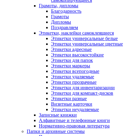
самокопирующиеся
Грамоты, дипломы
Благодарность
Грамоты
Дипломы
Поздравляем
Этикетки, наклейки самоклеящиеся
Этикетки универсальные белые
Этикетки универсальные цветные
Этикетки адресные
Этикетки высокостойкие
Этикетки для папок
Этикетки маркеры
Этикетки всепогодные
Этикетки удаляемые
Этикетки прозрачные
Этикетки для инвентаризации
Этикетки для компакт-дисков
Этикетки разные
Визитные карточки
Этикетки неудаляемые
Записные книжки
Алфавитные и телефонные книги
Нормативно-правовая литература
Папки и архивные системы