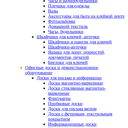
Часы и радиобудильники
Плечики для одежды
Вазы
Аксессуары для быта на клейкой ленте
Фотоальбомы
Домашний текстиль
Часы, будильники
Шкафчики для ключей, аптечки
Шкафчики и панели для ключей
Шкафчики-аптечки
Ящики для денег, ценностей,
документов, печатей
Брелоки для ключей
Офисные доски и демонстрационное
оборудование
Доски для письма и информации
Доски магнитно-маркерные
Доски стеклянные магнитно-
маркерные
Флипчарты
Пробковые доски
Доски для письма мелом
Доски с фетровым, текстильным
покрытием
Информационные доски