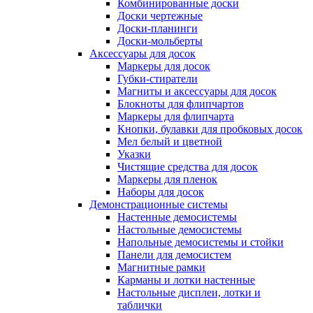
Комбинированные доски
Доски чертежные
Доски-планинги
Доски-мольберты
Аксессуары для досок
Маркеры для досок
Губки-стиратели
Магниты и аксессуары для досок
Блокноты для флипчартов
Маркеры для флипчарта
Кнопки, булавки для пробковых досок
Мел белый и цветной
Указки
Чистящие средства для досок
Маркеры для пленок
Наборы для досок
Демонстрационные системы
Настенные демосистемы
Настольные демосистемы
Напольные демосистемы и стойки
Панели для демосистем
Магнитные рамки
Карманы и лотки настенные
Настольные дисплеи, лотки и
таблички