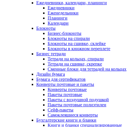
Ежедневники, календари, планинги
Ежедневники
Еженедельники
Планинги
Календари
Блокноты
Бизнес-блокноты
Блокноты на спирали
Блокноты на сшивке, склейке
Блокноты в книжном переплете
Бизнес тетради
Тетради на кольцах, спирали
Тетради на сшивке, скрепке
Сменные блоки для тетрадей на кольцах
Дизайн бумага
Бумага для сертификатов
Конверты почтовые и пакеты
Конверты почтовые
Пакеты почтовые
Пакеты с воздушной подушкой
Пакеты почтовые полиэтилен
Сейф-пакеты
Самоклеящиеся конверты
Бухгалтерские книги и бланки
Книги и бланки специализированные