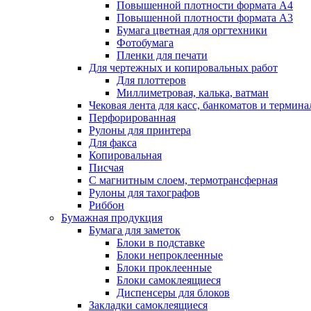
Повышенной плотности формата А4
Повышенной плотности формата А3
Бумага цветная для оргтехники
Фотобумага
Пленки для печати
Для чертежных и копировальных работ
Для плоттеров
Миллиметровая, калька, ватман
Чековая лента для касс, банкоматов и термина
Перфорированная
Рулоны для принтера
Для факса
Копировальная
Писчая
С магнитным слоем, термотрансферная
Рулоны для тахографов
Риббон
Бумажная продукция
Бумага для заметок
Блоки в подставке
Блоки непроклеенные
Блоки проклеенные
Блоки самоклеящиеся
Диспенсеры для блоков
Закладки самоклеящиеся