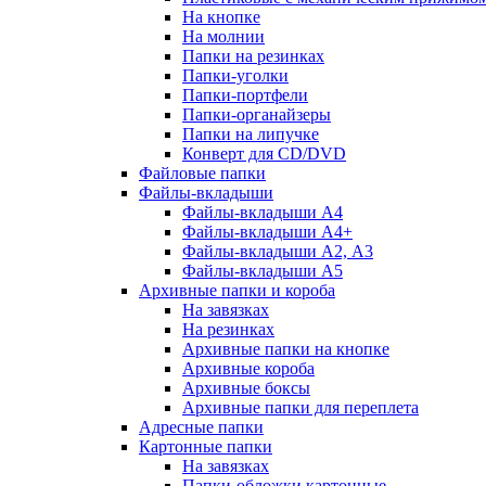
На кнопке
На молнии
Папки на резинках
Папки-уголки
Папки-портфели
Папки-органайзеры
Папки на липучке
Конверт для CD/DVD
Файловые папки
Файлы-вкладыши
Файлы-вкладыши А4
Файлы-вкладыши А4+
Файлы-вкладыши А2, А3
Файлы-вкладыши А5
Архивные папки и короба
На завязках
На резинках
Архивные папки на кнопке
Архивные короба
Архивные боксы
Архивные папки для переплета
Адресные папки
Картонные папки
На завязках
Папки-обложки картонные