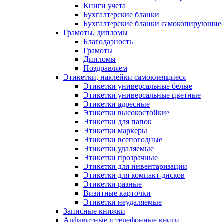
Книги учета
Бухгалтерские бланки
Бухгалтерские бланки самокопирующие
Грамоты, дипломы
Благодарность
Грамоты
Дипломы
Поздравляем
Этикетки, наклейки самоклеящиеся
Этикетки универсальные белые
Этикетки универсальные цветные
Этикетки адресные
Этикетки высокостойкие
Этикетки для папок
Этикетки маркеры
Этикетки всепогодные
Этикетки удаляемые
Этикетки прозрачные
Этикетки для инвентаризации
Этикетки для компакт-дисков
Этикетки разные
Визитные карточки
Этикетки неудаляемые
Записные книжки
Алфавитные и телефонные книги