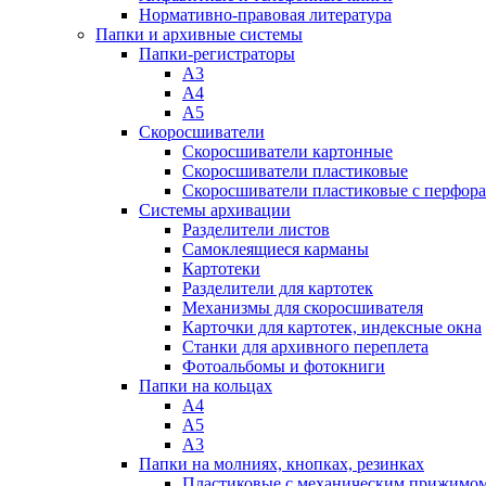
Нормативно-правовая литература
Папки и архивные системы
Папки-регистраторы
А3
А4
А5
Скоросшиватели
Скоросшиватели картонные
Скоросшиватели пластиковые
Скоросшиватели пластиковые с перфор
Системы архивации
Разделители листов
Самоклеящиеся карманы
Картотеки
Разделители для картотек
Механизмы для скоросшивателя
Карточки для картотек, индексные окна
Станки для архивного переплета
Фотоальбомы и фотокниги
Папки на кольцах
А4
А5
А3
Папки на молниях, кнопках, резинках
Пластиковые с механическим прижимо