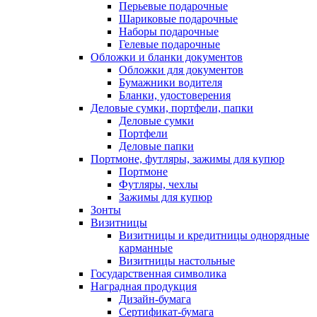
Перьевые подарочные
Шариковые подарочные
Наборы подарочные
Гелевые подарочные
Обложки и бланки документов
Обложки для документов
Бумажники водителя
Бланки, удостоверения
Деловые сумки, портфели, папки
Деловые сумки
Портфели
Деловые папки
Портмоне, футляры, зажимы для купюр
Портмоне
Футляры, чехлы
Зажимы для купюр
Зонты
Визитницы
Визитницы и кредитницы однорядные
карманные
Визитницы настольные
Государственная символика
Наградная продукция
Дизайн-бумага
Сертификат-бумага