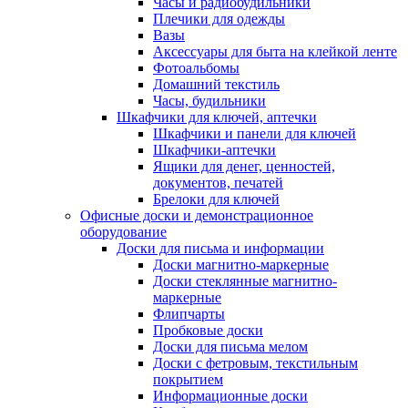
Часы и радиобудильники
Плечики для одежды
Вазы
Аксессуары для быта на клейкой ленте
Фотоальбомы
Домашний текстиль
Часы, будильники
Шкафчики для ключей, аптечки
Шкафчики и панели для ключей
Шкафчики-аптечки
Ящики для денег, ценностей,
документов, печатей
Брелоки для ключей
Офисные доски и демонстрационное
оборудование
Доски для письма и информации
Доски магнитно-маркерные
Доски стеклянные магнитно-
маркерные
Флипчарты
Пробковые доски
Доски для письма мелом
Доски с фетровым, текстильным
покрытием
Информационные доски