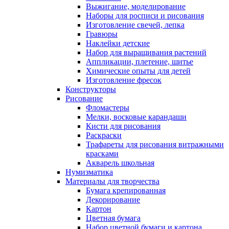
Выжигание, моделирование
Наборы для росписи и рисования
Изготовление свечей, лепка
Гравюры
Наклейки детские
Набор для выращивания растений
Аппликации, плетение, шитье
Химические опыты для детей
Изготовление фресок
Конструкторы
Рисование
Фломастеры
Мелки, восковые карандаши
Кисти для рисования
Раскраски
Трафареты для рисования витражными
красками
Акварель школьная
Нумизматика
Материалы для творчества
Бумага крепированная
Декорирование
Картон
Цветная бумага
Набор цветной бумаги и картона