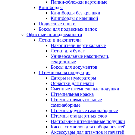
Папки-обложки картонные
Клипборды
Клипборды без крышки
Клипборды с крышкой
Подвесные папки
Боксы для подвесных папок
Офисные принадлежности
Лотки и накопители
Накопители вертикальные
Лотки для бумаг
Универсальные накопители,
секционные
Боксы для документов
Штемпельная продукция
Датеры и нумераторы
Оснастки для печати
Сменные штемпельные подушки
Штемпельная краска
Штампы прямоугольные
самонаборные
Штампы круглые самонаборные
Штампы стандартных слов
Настольные штемпельные подушки
Кассы символов для набора печатей
Аксессуары для штампов и печатей