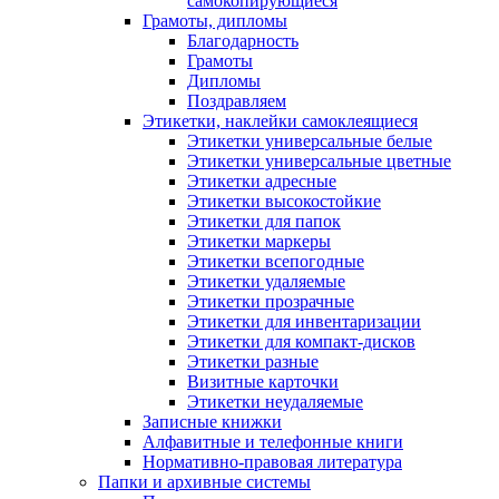
самокопирующиеся
Грамоты, дипломы
Благодарность
Грамоты
Дипломы
Поздравляем
Этикетки, наклейки самоклеящиеся
Этикетки универсальные белые
Этикетки универсальные цветные
Этикетки адресные
Этикетки высокостойкие
Этикетки для папок
Этикетки маркеры
Этикетки всепогодные
Этикетки удаляемые
Этикетки прозрачные
Этикетки для инвентаризации
Этикетки для компакт-дисков
Этикетки разные
Визитные карточки
Этикетки неудаляемые
Записные книжки
Алфавитные и телефонные книги
Нормативно-правовая литература
Папки и архивные системы