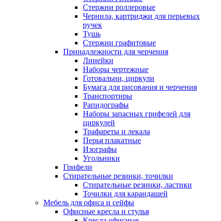
Стержни роллеровые
Чернила, картриджи для перьевых
ручек
Тушь
Стержни графитовые
Принадлежности для черчения
Линейки
Наборы чертежные
Готовальни, циркули
Бумага для рисования и черчения
Транспортиры
Рапидографы
Наборы запасных грифелей для
циркулей
Трафареты и лекала
Перья плакатные
Изографы
Угольники
Грифели
Стирательные резинки, точилки
Стирательные резинки, ластики
Точилки для карандашей
Мебель для офиса и сейфы
Офисные кресла и стулья
Кресла офисные