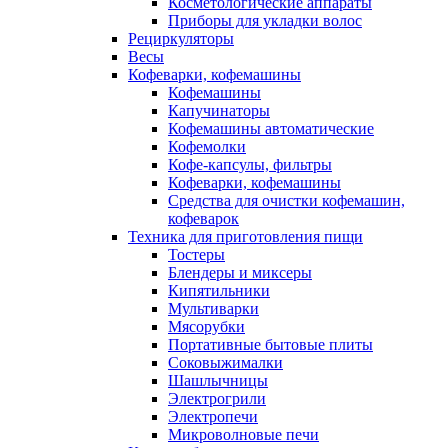
Косметологические аппараты
Приборы для укладки волос
Рециркуляторы
Весы
Кофеварки, кофемашины
Кофемашины
Капучинаторы
Кофемашины автоматические
Кофемолки
Кофе-капсулы, фильтры
Кофеварки, кофемашины
Средства для очистки кофемашин,
кофеварок
Техника для приготовления пищи
Тостеры
Блендеры и миксеры
Кипятильники
Мультиварки
Мясорубки
Портативные бытовые плиты
Соковыжималки
Шашлычницы
Электрогрили
Электропечи
Микроволновые печи