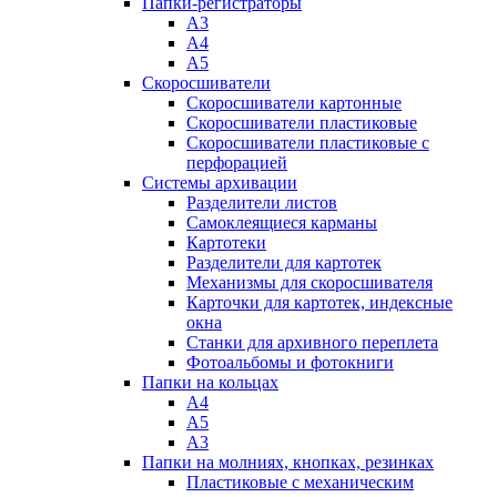
Папки-регистраторы
А3
А4
А5
Скоросшиватели
Скоросшиватели картонные
Скоросшиватели пластиковые
Скоросшиватели пластиковые с
перфорацией
Системы архивации
Разделители листов
Самоклеящиеся карманы
Картотеки
Разделители для картотек
Механизмы для скоросшивателя
Карточки для картотек, индексные
окна
Станки для архивного переплета
Фотоальбомы и фотокниги
Папки на кольцах
А4
А5
А3
Папки на молниях, кнопках, резинках
Пластиковые с механическим