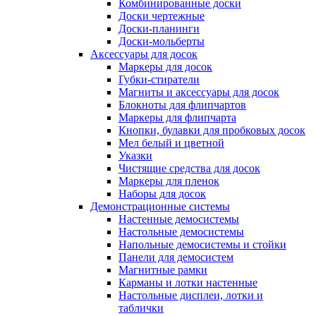
Комбинированные доски
Доски чертежные
Доски-планинги
Доски-мольберты
Аксессуары для досок
Маркеры для досок
Губки-стиратели
Магниты и аксессуары для досок
Блокноты для флипчартов
Маркеры для флипчарта
Кнопки, булавки для пробковых досок
Мел белый и цветной
Указки
Чистящие средства для досок
Маркеры для пленок
Наборы для досок
Демонстрационные системы
Настенные демосистемы
Настольные демосистемы
Напольные демосистемы и стойки
Панели для демосистем
Магнитные рамки
Карманы и лотки настенные
Настольные дисплеи, лотки и
таблички