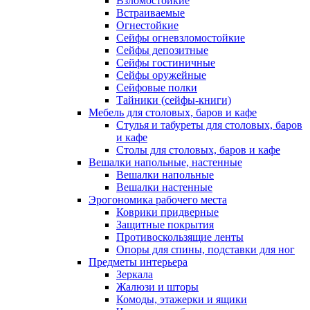
Взломостойкие
Встраиваемые
Огнестойкие
Сейфы огневзломостойкие
Сейфы депозитные
Сейфы гостиничные
Сейфы оружейные
Сейфовые полки
Тайники (сейфы-книги)
Мебель для столовых, баров и кафе
Стулья и табуреты для столовых, баров
и кафе
Столы для столовых, баров и кафе
Вешалки напольные, настенные
Вешалки напольные
Вешалки настенные
Эрогономика рабочего места
Коврики придверные
Защитные покрытия
Противоскользящие ленты
Опоры для спины, подставки для ног
Предметы интерьера
Зеркала
Жалюзи и шторы
Комоды, этажерки и ящики