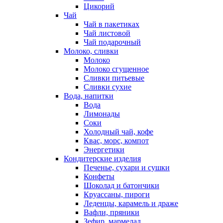
Цикорий
Чай
Чай в пакетиках
Чай листовой
Чай подарочный
Молоко, сливки
Молоко
Молоко сгущенное
Сливки питьевые
Сливки сухие
Вода, напитки
Вода
Лимонады
Соки
Холодный чай, кофе
Квас, морс, компот
Энергетики
Кондитерские изделия
Печенье, сухари и сушки
Конфеты
Шоколад и батончики
Круассаны, пироги
Леденцы, карамель и драже
Вафли, пряники
Зефир, мармелад