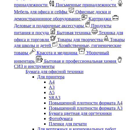
принадлежности
Письменные принадлежности
Мебель для офиса и сейфы
Офисные доски и
демонстрационное оборудование
Картриджи
Деловые и подарочные аксессуары
Продукты
питания и посуда
Бытовая техника
Техника для
офиса и торговли
Товары для творчества
Товары
для школы и детей
Хозяйственные, гигиенические
товары
Красота и медицина
Уборочный
инвентарь
Бытовая и профессиональная химия
СИЗ и инструменты
Бумага для офисной техники
Для принтера
А4
А3
А5
SRA3
Повышенной плотности формата А4
Повышенной плотности формата А3
Бумага цветная для оргтехники
Фотобумага
Пленки для печати
Для чертежных и копировальных работ