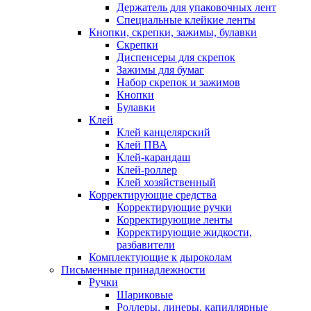
Держатель для упаковочных лент
Специальные клейкие ленты
Кнопки, скрепки, зажимы, булавки
Скрепки
Диспенсеры для скрепок
Зажимы для бумаг
Набор скрепок и зажимов
Кнопки
Булавки
Клей
Клей канцелярский
Клей ПВА
Клей-карандаш
Клей-роллер
Клей хозяйственный
Корректирующие средства
Корректирующие ручки
Корректирующие ленты
Корректирующие жидкости,
разбавители
Комплектующие к дыроколам
Письменные принадлежности
Ручки
Шариковые
Роллеры, линеры, капиллярные