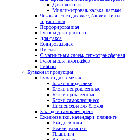
Для плоттеров
Миллиметровая, калька, ватман
Чековая лента для касс, банкоматов и
терминалов
Перфорированная
Рулоны для принтера
Для факса
Копировальная
Писчая
С магнитным слоем, термотрансферная
Рулоны для тахографов
Риббон
Бумажная продукция
Бумага для заметок
Блоки в подставке
Блоки непроклеенные
Блоки проклеенные
Блоки самоклеящиеся
Диспенсеры для блоков
Закладки самоклеящиеся
Ежедневники, календари, планинги
Ежедневники
Еженедельники
Планинги
Календари