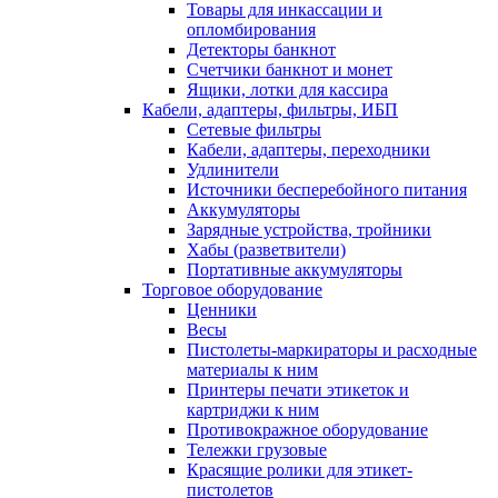
Товары для инкассации и
опломбирования
Детекторы банкнот
Счетчики банкнот и монет
Ящики, лотки для кассира
Кабели, адаптеры, фильтры, ИБП
Сетевые фильтры
Кабели, адаптеры, переходники
Удлинители
Источники бесперебойного питания
Аккумуляторы
Зарядные устройства, тройники
Хабы (разветвители)
Портативные аккумуляторы
Торговое оборудование
Ценники
Весы
Пистолеты-маркираторы и расходные
материалы к ним
Принтеры печати этикеток и
картриджи к ним
Противокражное оборудование
Тележки грузовые
Красящие ролики для этикет-
пистолетов