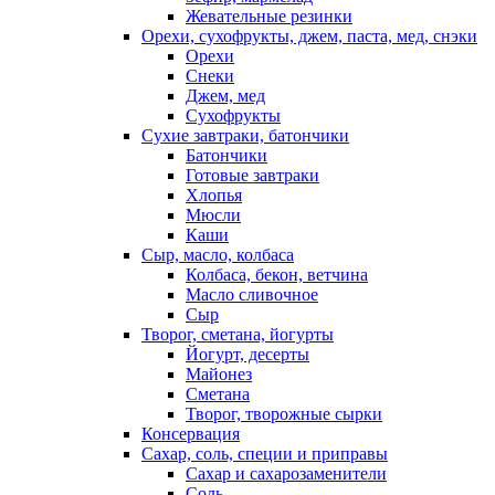
Жевательные резинки
Орехи, сухофрукты, джем, паста, мед, снэки
Орехи
Снеки
Джем, мед
Сухофрукты
Сухие завтраки, батончики
Батончики
Готовые завтраки
Хлопья
Мюсли
Каши
Сыр, масло, колбаса
Колбаса, бекон, ветчина
Масло сливочное
Сыр
Творог, сметана, йогурты
Йогурт, десерты
Майонез
Сметана
Творог, творожные сырки
Консервация
Сахар, соль, специи и приправы
Сахар и сахарозаменители
Соль