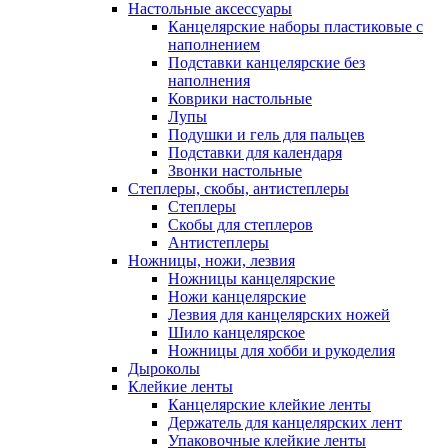
Настольные аксессуары
Канцелярские наборы пластиковые с
наполнением
Подставки канцелярские без
наполнения
Коврики настольные
Лупы
Подушки и гель для пальцев
Подставки для календаря
Звонки настольные
Степлеры, скобы, антистеплеры
Степлеры
Скобы для степлеров
Антистеплеры
Ножницы, ножи, лезвия
Ножницы канцелярские
Ножи канцелярские
Лезвия для канцелярских ножей
Шило канцелярское
Ножницы для хобби и рукоделия
Дыроколы
Клейкие ленты
Канцелярские клейкие ленты
Держатель для канцелярских лент
Упаковочные клейкие ленты