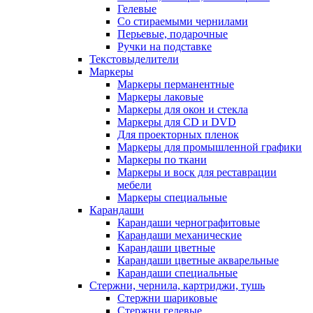
Гелевые
Со стираемыми чернилами
Перьевые, подарочные
Ручки на подставке
Текстовыделители
Маркеры
Маркеры перманентные
Маркеры лаковые
Маркеры для окон и стекла
Маркеры для CD и DVD
Для проекторных пленок
Маркеры для промышленной графики
Маркеры по ткани
Маркеры и воск для реставрации
мебели
Маркеры специальные
Карандаши
Карандаши чернографитовые
Карандаши механические
Карандаши цветные
Карандаши цветные акварельные
Карандаши специальные
Стержни, чернила, картриджи, тушь
Стержни шариковые
Стержни гелевые