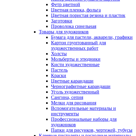
Фетр цветной
Цветная пленка, фольга
Цветная пористая резина и пластик
Заготовки
Проволока синельная
Товары для художников
Бумага для пастели, акварели, графики
Картон грунтованный для
художественных работ
Холсты
Мольберты и этюдники
Кисти художественные
Пастель
Краски
Цветные карандаши
Чернографитные карандаши
Уголь художественный
Сангина, сепия
Мелки для рисования
Вспомогательные материалы и
инструменты
Профессиональные наборы для
художников
Папки для рисунков, чертежей, тубусы
Клеевые пистолеты и расходные материалы