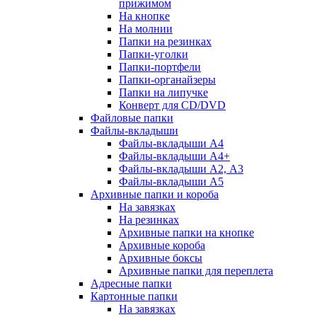
прижимом
На кнопке
На молнии
Папки на резинках
Папки-уголки
Папки-портфели
Папки-органайзеры
Папки на липучке
Конверт для CD/DVD
Файловые папки
Файлы-вкладыши
Файлы-вкладыши А4
Файлы-вкладыши А4+
Файлы-вкладыши А2, А3
Файлы-вкладыши А5
Архивные папки и короба
На завязках
На резинках
Архивные папки на кнопке
Архивные короба
Архивные боксы
Архивные папки для переплета
Адресные папки
Картонные папки
На завязках