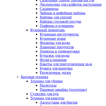
Салатники, блюда, прочая посуда
Диспенсеры для салфеток настольные
Сахарницы
Чайные и кофейные наборы
Наборы для специй
Наборы столовой посуды
Графины и кувшины
Кухонный инвентарь
Кухонные инструменты
Кухонные ножи
Фильтры для воды
Хранение продуктов
Термосы и термокружки
Бутылки для воды
Фольга пищевая
Пакеты для приготовления льда
Бумага для выпечки
Разделочные доски
Бытовая техника
Техника для уборки
Пылесосы
Паровые швабры (полотеры)
Сушилки для рук
Техника для красоты
Аксессуары для бритья