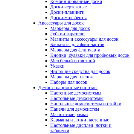
Комбинированные доски
Доски чертежные
Доски-планинги
Доски-мольберты
Аксессуары для досок
Маркеры для досок
Губки-стиратели
Магниты и аксессуары для досок
Блокноты для флипчартов
Маркеры для флипчарта
Кнопки, булавки для пробковых досок
Мел белый и цветной
Указки
Чистящие средства для досок
Маркеры для пленок
Наборы для досок
Демонстрационные системы
Настенные демосистемы
Настольные демосистемы
Напольные демосистемы и стойки
Панели для демосистем
Магнитные рамки
Карманы и лотки настенные
Настольные дисплеи, лотки и
таблички