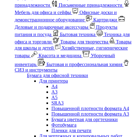
принадлежности
Письменные принадлежности
Мебель для офиса и сейфы
Офисные доски и
демонстрационное оборудование
Картриджи
Деловые и подарочные аксессуары
Продукты
питания и посуда
Бытовая техника
Техника для
офиса и торговли
Товары для творчества
Товары
для школы и детей
Хозяйственные, гигиенические
товары
Красота и медицина
Уборочный
инвентарь
Бытовая и профессиональная химия
СИЗ и инструменты
Бумага для офисной техники
Для принтера
А4
А3
А5
SRA3
Повышенной плотности формата А4
Повышенной плотности формата А3
Бумага цветная для оргтехники
Фотобумага
Пленки для печати
Для чертежных и копировальных работ