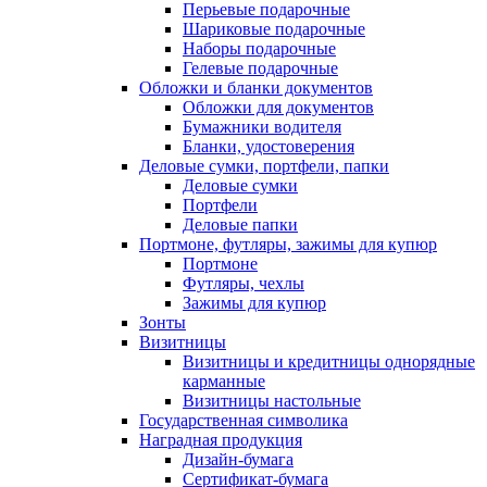
Перьевые подарочные
Шариковые подарочные
Наборы подарочные
Гелевые подарочные
Обложки и бланки документов
Обложки для документов
Бумажники водителя
Бланки, удостоверения
Деловые сумки, портфели, папки
Деловые сумки
Портфели
Деловые папки
Портмоне, футляры, зажимы для купюр
Портмоне
Футляры, чехлы
Зажимы для купюр
Зонты
Визитницы
Визитницы и кредитницы однорядные
карманные
Визитницы настольные
Государственная символика
Наградная продукция
Дизайн-бумага
Сертификат-бумага