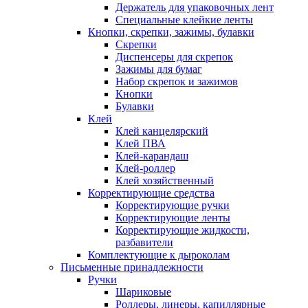
Держатель для упаковочных лент
Специальные клейкие ленты
Кнопки, скрепки, зажимы, булавки
Скрепки
Диспенсеры для скрепок
Зажимы для бумаг
Набор скрепок и зажимов
Кнопки
Булавки
Клей
Клей канцелярский
Клей ПВА
Клей-карандаш
Клей-роллер
Клей хозяйственный
Корректирующие средства
Корректирующие ручки
Корректирующие ленты
Корректирующие жидкости,
разбавители
Комплектующие к дыроколам
Письменные принадлежности
Ручки
Шариковые
Роллеры, линеры, капиллярные