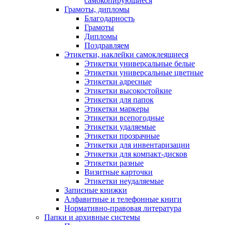
самокопирующиеся
Грамоты, дипломы
Благодарность
Грамоты
Дипломы
Поздравляем
Этикетки, наклейки самоклеящиеся
Этикетки универсальные белые
Этикетки универсальные цветные
Этикетки адресные
Этикетки высокостойкие
Этикетки для папок
Этикетки маркеры
Этикетки всепогодные
Этикетки удаляемые
Этикетки прозрачные
Этикетки для инвентаризации
Этикетки для компакт-дисков
Этикетки разные
Визитные карточки
Этикетки неудаляемые
Записные книжки
Алфавитные и телефонные книги
Нормативно-правовая литература
Папки и архивные системы