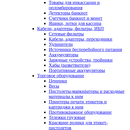
Товары для инкассации и
опломбирования
Детекторы банкнот
Счетчики банкнот и монет
Ящики, лотки для кассира
Кабели, адаптеры, фильтры, ИБП
Сетевые фильтры
Кабели, адаптеры, переходники
Удлинители
Источники бесперебойного питания
Аккумуляторы
Зарядные устройства, тройники
Хабы (разветвители)
Портативные аккумуляторы
Торговое оборудование
Ценники
Весы
Пистолеты-маркираторы и расходные
материалы к ним
Принтеры печати этикеток и
картриджи к ним
Противокражное оборудование
Тележки грузовые
Красящие ролики для этикет-
пистолетов