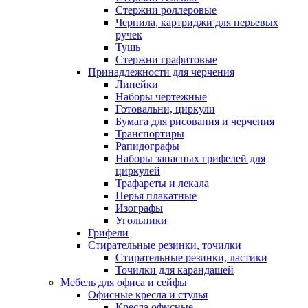
Стержни роллеровые
Чернила, картриджи для перьевых
ручек
Тушь
Стержни графитовые
Принадлежности для черчения
Линейки
Наборы чертежные
Готовальни, циркули
Бумага для рисования и черчения
Транспортиры
Рапидографы
Наборы запасных грифелей для
циркулей
Трафареты и лекала
Перья плакатные
Изографы
Угольники
Грифели
Стирательные резинки, точилки
Стирательные резинки, ластики
Точилки для карандашей
Мебель для офиса и сейфы
Офисные кресла и стулья
Кресла офисные