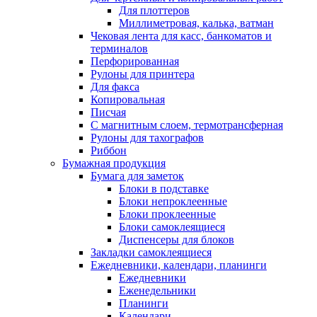
Для плоттеров
Миллиметровая, калька, ватман
Чековая лента для касс, банкоматов и
терминалов
Перфорированная
Рулоны для принтера
Для факса
Копировальная
Писчая
С магнитным слоем, термотрансферная
Рулоны для тахографов
Риббон
Бумажная продукция
Бумага для заметок
Блоки в подставке
Блоки непроклеенные
Блоки проклеенные
Блоки самоклеящиеся
Диспенсеры для блоков
Закладки самоклеящиеся
Ежедневники, календари, планинги
Ежедневники
Еженедельники
Планинги
Календари