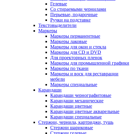
Гелевые
Со стираемыми чернилами
Перьевые, подарочные
Ручки на подставке
Текстовыделители
Маркеры
Маркеры перманентные
Маркеры лаковые
Маркеры для окон и стекла
Маркеры для CD и DVD
Для проекторных пленок
Маркеры для промышленной графики
Маркеры по ткани
Маркеры и воск для реставрации
мебели
Маркеры специальные
Карандаши
Карандаши чернографитовые
Карандаши механические
Карандаши цветные
Карандаши цветные акварельные
Карандаши специальные
Стержни, чернила, картриджи, тушь
Стержни шариковые
Стержни гелевые