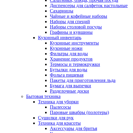
Салатники, блюда, прочая посуда
Диспенсеры для салфеток настольные
Сахарницы
Чайные и кофейные наборы
Наборы для специй
Наборы столовой посуды
Графины и кувшины
Кухонный инвентарь
Кухонные инструменты
Кухонные ножи
Фильтры для воды
Хранение продуктов
Термосы и термокружки
Бутылки для воды
Фольга пищевая
Пакеты для приготовления льда
Бумага для выпечки
Разделочные доски
Бытовая техника
Техника для уборки
Пылесосы
Паровые швабры (полотеры)
Сушилки для рук
Техника для красоты
Аксессуары для бритья