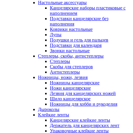
Настольные аксессуары
Канцелярские наборы пластиковые с
наполнением
Подставки канцелярские без
наполнения
Коврики настольные
Лупы
Подушки и гель для пальцев
Подставки для календаря
Звонки настольные
Степлеры, скобы, антистеплеры
Степлеры
Скобы для степлеров
Антистеплеры
Ножницы, ножи, лезвия
Ножницы канцелярские
Ножи канцелярские
Лезвия для канцелярских ножей
Шило канцелярское
Ножницы для хобби и рукоделия
Дыроколы
Клейкие ленты
Канцелярские клейкие ленты
Держатель для канцелярских лент
Упаковочные клейкие ленты