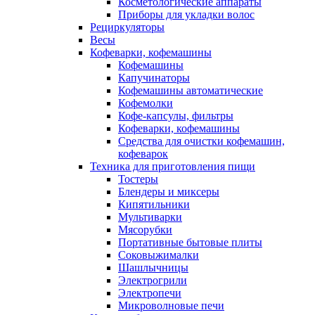
Косметологические аппараты
Приборы для укладки волос
Рециркуляторы
Весы
Кофеварки, кофемашины
Кофемашины
Капучинаторы
Кофемашины автоматические
Кофемолки
Кофе-капсулы, фильтры
Кофеварки, кофемашины
Средства для очистки кофемашин,
кофеварок
Техника для приготовления пищи
Тостеры
Блендеры и миксеры
Кипятильники
Мультиварки
Мясорубки
Портативные бытовые плиты
Соковыжималки
Шашлычницы
Электрогрили
Электропечи
Микроволновые печи