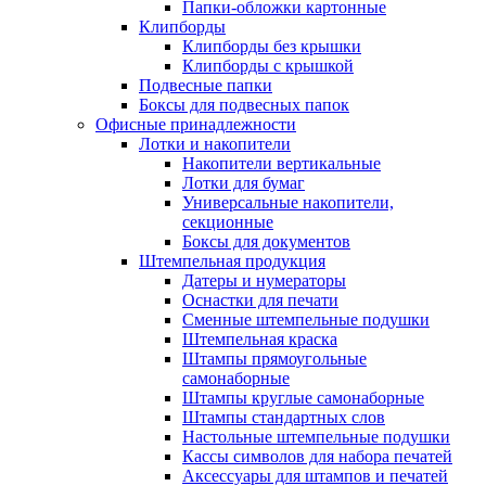
Папки-обложки картонные
Клипборды
Клипборды без крышки
Клипборды с крышкой
Подвесные папки
Боксы для подвесных папок
Офисные принадлежности
Лотки и накопители
Накопители вертикальные
Лотки для бумаг
Универсальные накопители,
секционные
Боксы для документов
Штемпельная продукция
Датеры и нумераторы
Оснастки для печати
Сменные штемпельные подушки
Штемпельная краска
Штампы прямоугольные
самонаборные
Штампы круглые самонаборные
Штампы стандартных слов
Настольные штемпельные подушки
Кассы символов для набора печатей
Аксессуары для штампов и печатей