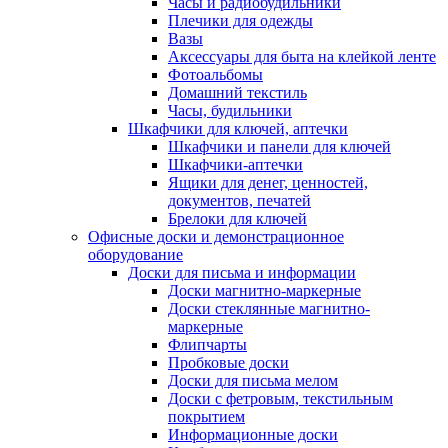
Часы и радиобудильники
Плечики для одежды
Вазы
Аксессуары для быта на клейкой ленте
Фотоальбомы
Домашний текстиль
Часы, будильники
Шкафчики для ключей, аптечки
Шкафчики и панели для ключей
Шкафчики-аптечки
Ящики для денег, ценностей,
документов, печатей
Брелоки для ключей
Офисные доски и демонстрационное
оборудование
Доски для письма и информации
Доски магнитно-маркерные
Доски стеклянные магнитно-
маркерные
Флипчарты
Пробковые доски
Доски для письма мелом
Доски с фетровым, текстильным
покрытием
Информационные доски