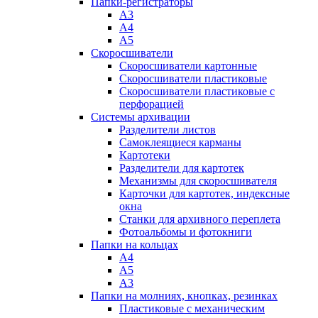
Папки-регистраторы
А3
А4
А5
Скоросшиватели
Скоросшиватели картонные
Скоросшиватели пластиковые
Скоросшиватели пластиковые с
перфорацией
Системы архивации
Разделители листов
Самоклеящиеся карманы
Картотеки
Разделители для картотек
Механизмы для скоросшивателя
Карточки для картотек, индексные
окна
Станки для архивного переплета
Фотоальбомы и фотокниги
Папки на кольцах
А4
А5
А3
Папки на молниях, кнопках, резинках
Пластиковые с механическим