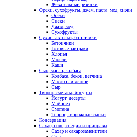
Жевательные резинки
Орехи, сухофрукты, джем, паста, мед, снэки
Орехи
Снеки
Джем, мед
Сухофрукты
Сухие завтраки, батончики
Батончики
Готовые завтраки
Хлопья
Мюсли
Каши
Сыр, масло, колбаса
Колбаса, бекон, ветчина
Масло сливочное
Сыр
Творог, сметана, йогурты
Йогурт, десерты
Майонез
Сметана
Творог, творожные сырки
Консервация
Сахар, соль, специи и приправы
Сахар и сахарозаменители
Соль