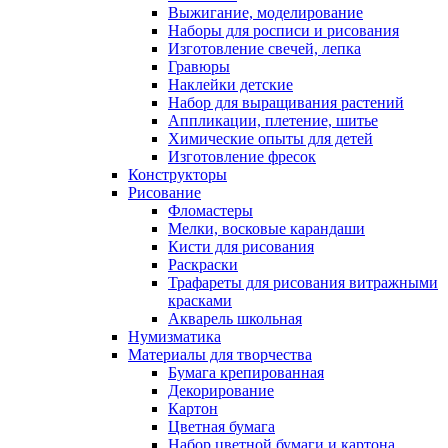
Выжигание, моделирование
Наборы для росписи и рисования
Изготовление свечей, лепка
Гравюры
Наклейки детские
Набор для выращивания растений
Аппликации, плетение, шитье
Химические опыты для детей
Изготовление фресок
Конструкторы
Рисование
Фломастеры
Мелки, восковые карандаши
Кисти для рисования
Раскраски
Трафареты для рисования витражными
красками
Акварель школьная
Нумизматика
Материалы для творчества
Бумага крепированная
Декорирование
Картон
Цветная бумага
Набор цветной бумаги и картона