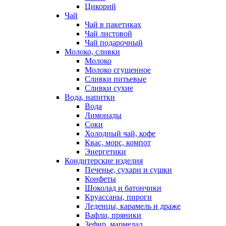
Цикорий
Чай
Чай в пакетиках
Чай листовой
Чай подарочный
Молоко, сливки
Молоко
Молоко сгущенное
Сливки питьевые
Сливки сухие
Вода, напитки
Вода
Лимонады
Соки
Холодный чай, кофе
Квас, морс, компот
Энергетики
Кондитерские изделия
Печенье, сухари и сушки
Конфеты
Шоколад и батончики
Круассаны, пироги
Леденцы, карамель и драже
Вафли, пряники
Зефир, мармелад