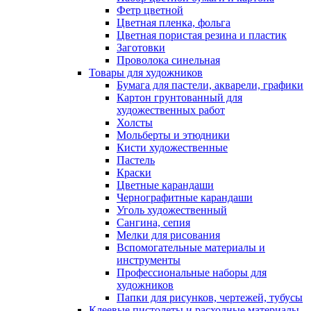
Фетр цветной
Цветная пленка, фольга
Цветная пористая резина и пластик
Заготовки
Проволока синельная
Товары для художников
Бумага для пастели, акварели, графики
Картон грунтованный для
художественных работ
Холсты
Мольберты и этюдники
Кисти художественные
Пастель
Краски
Цветные карандаши
Чернографитные карандаши
Уголь художественный
Сангина, сепия
Мелки для рисования
Вспомогательные материалы и
инструменты
Профессиональные наборы для
художников
Папки для рисунков, чертежей, тубусы
Клеевые пистолеты и расходные материалы