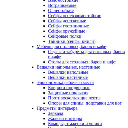
Взломостойкие
Встраиваемые
Огнестойкие
Сейфы огневзломостойкие
Сейфы депозитные
Сейфы гостиничные
Сейфы оружейные
Сейфовые полки
Тайники (сейфы-книги)
Мебель для столовых, баров и кафе
Стулья и табуреты для столовых, баров
и кафе
Столы для столовых, баров и кафе
Вешалки напольные, настенные
Вешалки напольные
Вешалки настенные
Эрогономика рабочего места
Коврики придверные
Защитные покрытия
Противоскользящие ленты
Опоры для спины, подставки для ног
Предметы интерьера
Зеркала
Жалюзи и шторы
Комоды, этажерки и ящики