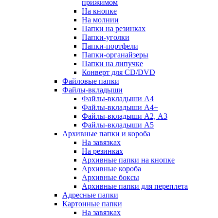
прижимом
На кнопке
На молнии
Папки на резинках
Папки-уголки
Папки-портфели
Папки-органайзеры
Папки на липучке
Конверт для CD/DVD
Файловые папки
Файлы-вкладыши
Файлы-вкладыши А4
Файлы-вкладыши А4+
Файлы-вкладыши А2, А3
Файлы-вкладыши А5
Архивные папки и короба
На завязках
На резинках
Архивные папки на кнопке
Архивные короба
Архивные боксы
Архивные папки для переплета
Адресные папки
Картонные папки
На завязках