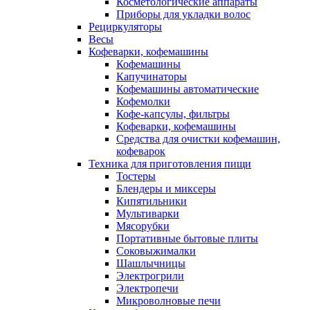
Косметологические аппараты
Приборы для укладки волос
Рециркуляторы
Весы
Кофеварки, кофемашины
Кофемашины
Капучинаторы
Кофемашины автоматические
Кофемолки
Кофе-капсулы, фильтры
Кофеварки, кофемашины
Средства для очистки кофемашин,
кофеварок
Техника для приготовления пищи
Тостеры
Блендеры и миксеры
Кипятильники
Мультиварки
Мясорубки
Портативные бытовые плиты
Соковыжималки
Шашлычницы
Электрогрили
Электропечи
Микроволновые печи