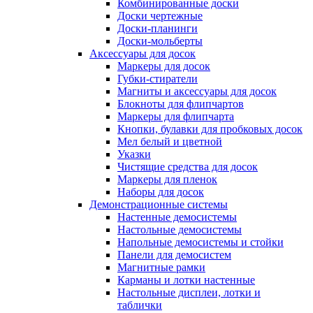
Комбинированные доски
Доски чертежные
Доски-планинги
Доски-мольберты
Аксессуары для досок
Маркеры для досок
Губки-стиратели
Магниты и аксессуары для досок
Блокноты для флипчартов
Маркеры для флипчарта
Кнопки, булавки для пробковых досок
Мел белый и цветной
Указки
Чистящие средства для досок
Маркеры для пленок
Наборы для досок
Демонстрационные системы
Настенные демосистемы
Настольные демосистемы
Напольные демосистемы и стойки
Панели для демосистем
Магнитные рамки
Карманы и лотки настенные
Настольные дисплеи, лотки и
таблички