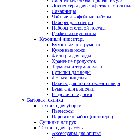
Салатники, блюда, прочая посуда
Диспенсеры для салфеток настольные
Сахарницы
Чайные и кофейные наборы
Наборы для специй
Наборы столовой посуды
Графины и кувшины
Кухонный инвентарь
Кухонные инструменты
Кухонные ножи
Фильтры для воды
Хранение продуктов
Термосы и термокружки
Бутылки для воды
Фольга пищевая
Пакеты для приготовления льда
Бумага для выпечки
Разделочные доски
Бытовая техника
Техника для уборки
Пылесосы
Паровые швабры (полотеры)
Сушилки для рук
Техника для красоты
Аксессуары для бритья