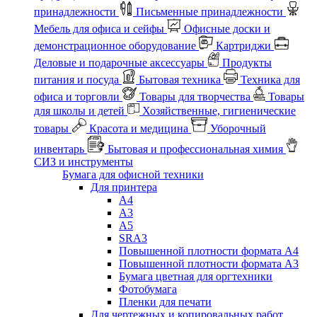
принадлежности
Письменные принадлежности
Мебель для офиса и сейфы
Офисные доски и
демонстрационное оборудование
Картриджи
Деловые и подарочные аксессуары
Продукты
питания и посуда
Бытовая техника
Техника для
офиса и торговли
Товары для творчества
Товары
для школы и детей
Хозяйственные, гигиенические
товары
Красота и медицина
Уборочный
инвентарь
Бытовая и профессиональная химия
СИЗ и инструменты
Бумага для офисной техники
Для принтера
А4
А3
А5
SRA3
Повышенной плотности формата А4
Повышенной плотности формата А3
Бумага цветная для оргтехники
Фотобумага
Пленки для печати
Для чертежных и копировальных работ