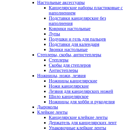
Настольные аксессуары
Канцелярские наборы пластиковые с
наполнением
Подставки канцелярские без
наполнения
Коврики настольные
Лупы
Подушки и гель для пальцев
Подставки для календаря
Звонки настольные
Степлеры, скобы, антистеплеры
Степлеры
Скобы для степлеров
Антистеплеры
Ножницы, ножи, лезвия
Ножницы канцелярские
Ножи канцелярские
Лезвия для канцелярских ножей
Шило канцелярское
Ножницы для хобби и рукоделия
Дыроколы
Клейкие ленты
Канцелярские клейкие ленты
Держатель для канцелярских лент
Упаковочные клейкие ленты