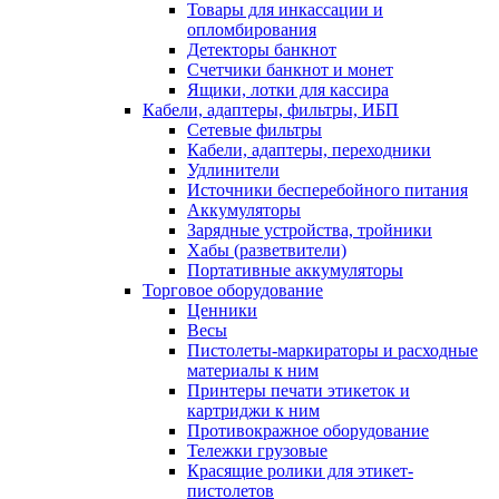
Товары для инкассации и
опломбирования
Детекторы банкнот
Счетчики банкнот и монет
Ящики, лотки для кассира
Кабели, адаптеры, фильтры, ИБП
Сетевые фильтры
Кабели, адаптеры, переходники
Удлинители
Источники бесперебойного питания
Аккумуляторы
Зарядные устройства, тройники
Хабы (разветвители)
Портативные аккумуляторы
Торговое оборудование
Ценники
Весы
Пистолеты-маркираторы и расходные
материалы к ним
Принтеры печати этикеток и
картриджи к ним
Противокражное оборудование
Тележки грузовые
Красящие ролики для этикет-
пистолетов