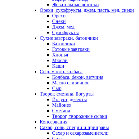
Жевательные резинки
Орехи, сухофрукты, джем, паста, мед, снэки
Орехи
Снеки
Джем, мед
Сухофрукты
Сухие завтраки, батончики
Батончики
Готовые завтраки
Хлопья
Мюсли
Каши
Сыр, масло, колбаса
Колбаса, бекон, ветчина
Масло сливочное
Сыр
Творог, сметана, йогурты
Йогурт, десерты
Майонез
Сметана
Творог, творожные сырки
Консервация
Сахар, соль, специи и приправы
Сахар и сахарозаменители
Соль