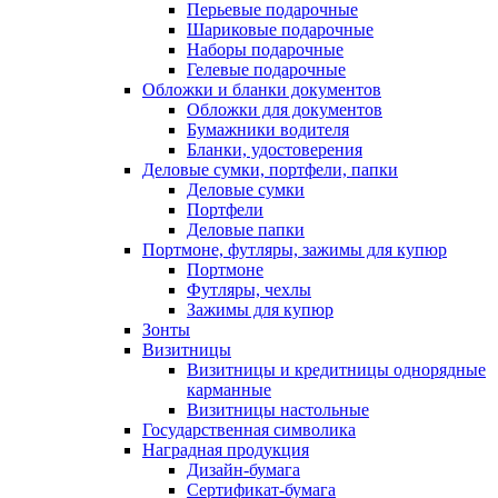
Перьевые подарочные
Шариковые подарочные
Наборы подарочные
Гелевые подарочные
Обложки и бланки документов
Обложки для документов
Бумажники водителя
Бланки, удостоверения
Деловые сумки, портфели, папки
Деловые сумки
Портфели
Деловые папки
Портмоне, футляры, зажимы для купюр
Портмоне
Футляры, чехлы
Зажимы для купюр
Зонты
Визитницы
Визитницы и кредитницы однорядные
карманные
Визитницы настольные
Государственная символика
Наградная продукция
Дизайн-бумага
Сертификат-бумага