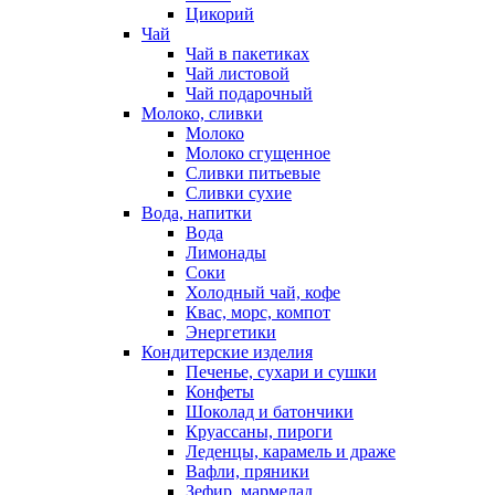
Цикорий
Чай
Чай в пакетиках
Чай листовой
Чай подарочный
Молоко, сливки
Молоко
Молоко сгущенное
Сливки питьевые
Сливки сухие
Вода, напитки
Вода
Лимонады
Соки
Холодный чай, кофе
Квас, морс, компот
Энергетики
Кондитерские изделия
Печенье, сухари и сушки
Конфеты
Шоколад и батончики
Круассаны, пироги
Леденцы, карамель и драже
Вафли, пряники
Зефир, мармелад