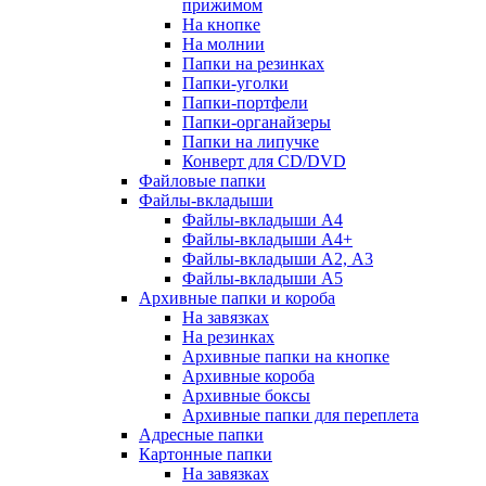
прижимом
На кнопке
На молнии
Папки на резинках
Папки-уголки
Папки-портфели
Папки-органайзеры
Папки на липучке
Конверт для CD/DVD
Файловые папки
Файлы-вкладыши
Файлы-вкладыши А4
Файлы-вкладыши А4+
Файлы-вкладыши А2, А3
Файлы-вкладыши А5
Архивные папки и короба
На завязках
На резинках
Архивные папки на кнопке
Архивные короба
Архивные боксы
Архивные папки для переплета
Адресные папки
Картонные папки
На завязках