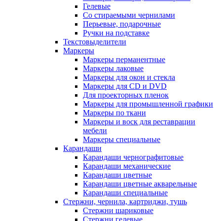
Гелевые
Со стираемыми чернилами
Перьевые, подарочные
Ручки на подставке
Текстовыделители
Маркеры
Маркеры перманентные
Маркеры лаковые
Маркеры для окон и стекла
Маркеры для CD и DVD
Для проекторных пленок
Маркеры для промышленной графики
Маркеры по ткани
Маркеры и воск для реставрации
мебели
Маркеры специальные
Карандаши
Карандаши чернографитовые
Карандаши механические
Карандаши цветные
Карандаши цветные акварельные
Карандаши специальные
Стержни, чернила, картриджи, тушь
Стержни шариковые
Стержни гелевые