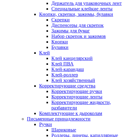
Держатель для упаковочных лент
Специальные клейкие ленты
Кнопки, скрепки, зажимы, булавки
Скрепки
Диспенсеры для скрепок
Зажимы для бумаг
Набор скрепок и зажимов
Кнопки
Булавки
Клей
Клей канцелярский
Клей ПВА
Клей-карандаш
Клей-роллер
Клей хозяйственный
Корректирующие средства
Корректирующие ручки
Корректирующие ленты
Корректирующие жидкости,
разбавители
Комплектующие к дыроколам
Письменные принадлежности
Ручки
Шариковые
Роллеры, линеры, капиллярные