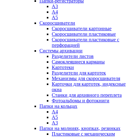
Папки-регистраторы
А3
А4
А5
Скоросшиватели
Скоросшиватели картонные
Скоросшиватели пластиковые
Скоросшиватели пластиковые с
перфорацией
Системы архивации
Разделители листов
Самоклеящиеся карманы
Картотеки
Разделители для картотек
Механизмы для скоросшивателя
Карточки для картотек, индексные
окна
Станки для архивного переплета
Фотоальбомы и фотокниги
Папки на кольцах
А4
А5
А3
Папки на молниях, кнопках, резинках
Пластиковые с механическим