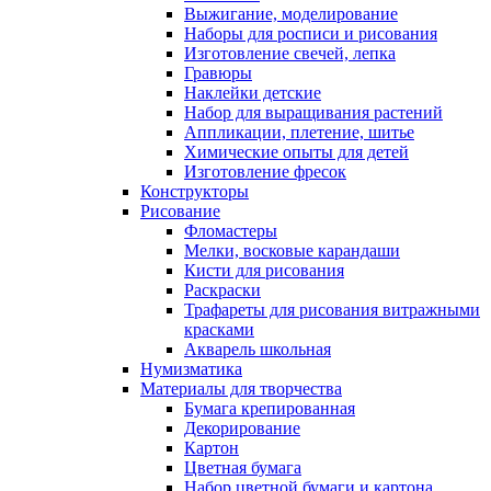
Выжигание, моделирование
Наборы для росписи и рисования
Изготовление свечей, лепка
Гравюры
Наклейки детские
Набор для выращивания растений
Аппликации, плетение, шитье
Химические опыты для детей
Изготовление фресок
Конструкторы
Рисование
Фломастеры
Мелки, восковые карандаши
Кисти для рисования
Раскраски
Трафареты для рисования витражными
красками
Акварель школьная
Нумизматика
Материалы для творчества
Бумага крепированная
Декорирование
Картон
Цветная бумага
Набор цветной бумаги и картона