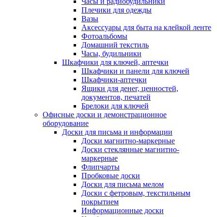
Часы и радиобудильники
Плечики для одежды
Вазы
Аксессуары для быта на клейкой ленте
Фотоальбомы
Домашний текстиль
Часы, будильники
Шкафчики для ключей, аптечки
Шкафчики и панели для ключей
Шкафчики-аптечки
Ящики для денег, ценностей,
документов, печатей
Брелоки для ключей
Офисные доски и демонстрационное
оборудование
Доски для письма и информации
Доски магнитно-маркерные
Доски стеклянные магнитно-
маркерные
Флипчарты
Пробковые доски
Доски для письма мелом
Доски с фетровым, текстильным
покрытием
Информационные доски