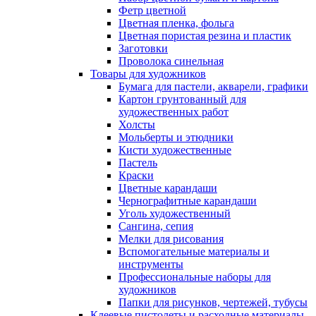
Фетр цветной
Цветная пленка, фольга
Цветная пористая резина и пластик
Заготовки
Проволока синельная
Товары для художников
Бумага для пастели, акварели, графики
Картон грунтованный для
художественных работ
Холсты
Мольберты и этюдники
Кисти художественные
Пастель
Краски
Цветные карандаши
Чернографитные карандаши
Уголь художественный
Сангина, сепия
Мелки для рисования
Вспомогательные материалы и
инструменты
Профессиональные наборы для
художников
Папки для рисунков, чертежей, тубусы
Клеевые пистолеты и расходные материалы