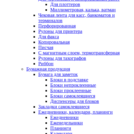
Для плоттеров
Миллиметровая, калька, ватман
Чековая лента для касс, банкоматов и
терминалов
Перфорированная
Рулоны для принтера
Для факса
Копировальная
Писчая
С магнитным слоем, термотрансферная
Рулоны для тахографов
Риббон
Бумажная продукция
Бумага для заметок
Блоки в подставке
Блоки непроклеенные
Блоки проклеенные
Блоки самоклеящиеся
Диспенсеры для блоков
Закладки самоклеящиеся
Ежедневники, календари, планинги
Ежедневники
Еженедельники
Планинги
Календари