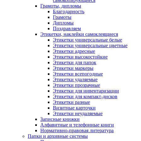
самокопирующиеся
Грамоты, дипломы
Благодарность
Грамоты
Дипломы
Поздравляем
Этикетки, наклейки самоклеящиеся
Этикетки универсальные белые
Этикетки универсальные цветные
Этикетки адресные
Этикетки высокостойкие
Этикетки для папок
Этикетки маркеры
Этикетки всепогодные
Этикетки удаляемые
Этикетки прозрачные
Этикетки для инвентаризации
Этикетки для компакт-дисков
Этикетки разные
Визитные карточки
Этикетки неудаляемые
Записные книжки
Алфавитные и телефонные книги
Нормативно-правовая литература
Папки и архивные системы