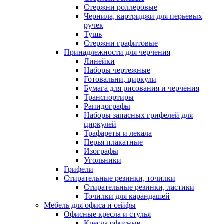
Стержни роллеровые
Чернила, картриджи для перьевых
ручек
Тушь
Стержни графитовые
Принадлежности для черчения
Линейки
Наборы чертежные
Готовальни, циркули
Бумага для рисования и черчения
Транспортиры
Рапидографы
Наборы запасных грифелей для
циркулей
Трафареты и лекала
Перья плакатные
Изографы
Угольники
Грифели
Стирательные резинки, точилки
Стирательные резинки, ластики
Точилки для карандашей
Мебель для офиса и сейфы
Офисные кресла и стулья
Кресла офисные