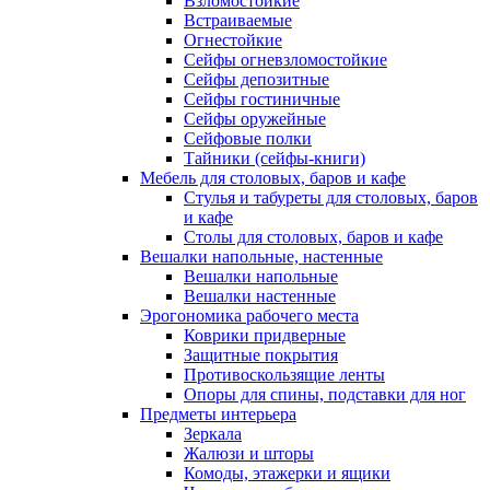
Взломостойкие
Встраиваемые
Огнестойкие
Сейфы огневзломостойкие
Сейфы депозитные
Сейфы гостиничные
Сейфы оружейные
Сейфовые полки
Тайники (сейфы-книги)
Мебель для столовых, баров и кафе
Стулья и табуреты для столовых, баров
и кафе
Столы для столовых, баров и кафе
Вешалки напольные, настенные
Вешалки напольные
Вешалки настенные
Эрогономика рабочего места
Коврики придверные
Защитные покрытия
Противоскользящие ленты
Опоры для спины, подставки для ног
Предметы интерьера
Зеркала
Жалюзи и шторы
Комоды, этажерки и ящики