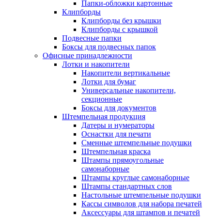
Папки-обложки картонные
Клипборды
Клипборды без крышки
Клипборды с крышкой
Подвесные папки
Боксы для подвесных папок
Офисные принадлежности
Лотки и накопители
Накопители вертикальные
Лотки для бумаг
Универсальные накопители,
секционные
Боксы для документов
Штемпельная продукция
Датеры и нумераторы
Оснастки для печати
Сменные штемпельные подушки
Штемпельная краска
Штампы прямоугольные
самонаборные
Штампы круглые самонаборные
Штампы стандартных слов
Настольные штемпельные подушки
Кассы символов для набора печатей
Аксессуары для штампов и печатей