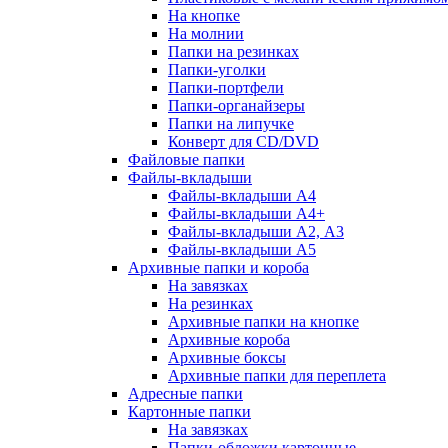
На кнопке
На молнии
Папки на резинках
Папки-уголки
Папки-портфели
Папки-органайзеры
Папки на липучке
Конверт для CD/DVD
Файловые папки
Файлы-вкладыши
Файлы-вкладыши А4
Файлы-вкладыши А4+
Файлы-вкладыши А2, А3
Файлы-вкладыши А5
Архивные папки и короба
На завязках
На резинках
Архивные папки на кнопке
Архивные короба
Архивные боксы
Архивные папки для переплета
Адресные папки
Картонные папки
На завязках
Папки-обложки картонные