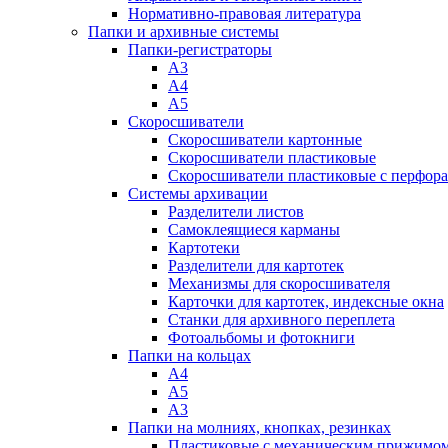
Нормативно-правовая литература
Папки и архивные системы
Папки-регистраторы
А3
А4
А5
Скоросшиватели
Скоросшиватели картонные
Скоросшиватели пластиковые
Скоросшиватели пластиковые с перфор
Системы архивации
Разделители листов
Самоклеящиеся карманы
Картотеки
Разделители для картотек
Механизмы для скоросшивателя
Карточки для картотек, индексные окна
Станки для архивного переплета
Фотоальбомы и фотокниги
Папки на кольцах
А4
А5
А3
Папки на молниях, кнопках, резинках
Пластиковые с механическим прижимо