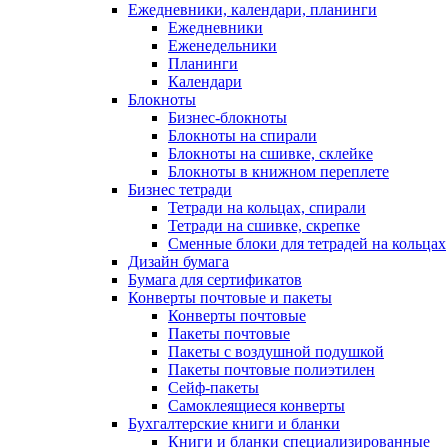
Ежедневники, календари, планинги
Ежедневники
Еженедельники
Планинги
Календари
Блокноты
Бизнес-блокноты
Блокноты на спирали
Блокноты на сшивке, склейке
Блокноты в книжном переплете
Бизнес тетради
Тетради на кольцах, спирали
Тетради на сшивке, скрепке
Сменные блоки для тетрадей на кольцах
Дизайн бумага
Бумага для сертификатов
Конверты почтовые и пакеты
Конверты почтовые
Пакеты почтовые
Пакеты с воздушной подушкой
Пакеты почтовые полиэтилен
Сейф-пакеты
Самоклеящиеся конверты
Бухгалтерские книги и бланки
Книги и бланки специализированные