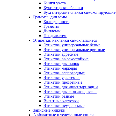
Книги учета
Бухгалтерские бланки
Бухгалтерские бланки самокопирующие
Грамоты, дипломы
Благодарность
Грамоты
Дипломы
Поздравляем
Этикетки, наклейки самоклеящиеся
Этикетки универсальные белые
Этикетки универсальные цветные
Этикетки адресные
Этикетки высокостойкие
Этикетки для папок
Этикетки маркеры
Этикетки всепогодные
Этикетки удаляемые
Этикетки прозрачные
Этикетки для инвентаризации
Этикетки для компакт-дисков
Этикетки разные
Визитные карточки
Этикетки неудаляемые
Записные книжки
Алфавитные и телефонные книги