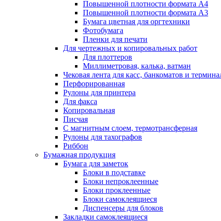
Повышенной плотности формата А4
Повышенной плотности формата А3
Бумага цветная для оргтехники
Фотобумага
Пленки для печати
Для чертежных и копировальных работ
Для плоттеров
Миллиметровая, калька, ватман
Чековая лента для касс, банкоматов и термина
Перфорированная
Рулоны для принтера
Для факса
Копировальная
Писчая
С магнитным слоем, термотрансферная
Рулоны для тахографов
Риббон
Бумажная продукция
Бумага для заметок
Блоки в подставке
Блоки непроклеенные
Блоки проклеенные
Блоки самоклеящиеся
Диспенсеры для блоков
Закладки самоклеящиеся