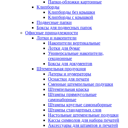
Папки-обложки картонные
Клипборды
Клипборды без крышки
Клипборды с крышкой
Подвесные папки
Боксы для подвесных папок
Офисные принадлежности
Лотки и накопители
Накопители вертикальные
Лотки для бумаг
Универсальные накопители,
секционные
Боксы для документов
Штемпельная продукция
Датеры и нумераторы
Оснастки для печати
Сменные штемпельные подушки
Штемпельная краска
Штампы прямоугольные
самонаборные
Штампы круглые самонаборные
Штампы стандартных слов
Настольные штемпельные подушки
Кассы символов для набора печатей
Аксессуары для штампов и печатей