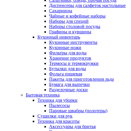
Салатники, блюда, прочая посуда
Диспенсеры для салфеток настольные
Сахарницы
Чайные и кофейные наборы
Наборы для специй
Наборы столовой посуды
Графины и кувшины
Кухонный инвентарь
Кухонные инструменты
Кухонные ножи
Фильтры для воды
Хранение продуктов
Термосы и термокружки
Бутылки для воды
Фольга пищевая
Пакеты для приготовления льда
Бумага для выпечки
Разделочные доски
Бытовая техника
Техника для уборки
Пылесосы
Паровые швабры (полотеры)
Сушилки для рук
Техника для красоты
Аксессуары для бритья