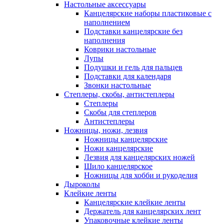
Настольные аксессуары
Канцелярские наборы пластиковые с
наполнением
Подставки канцелярские без
наполнения
Коврики настольные
Лупы
Подушки и гель для пальцев
Подставки для календаря
Звонки настольные
Степлеры, скобы, антистеплеры
Степлеры
Скобы для степлеров
Антистеплеры
Ножницы, ножи, лезвия
Ножницы канцелярские
Ножи канцелярские
Лезвия для канцелярских ножей
Шило канцелярское
Ножницы для хобби и рукоделия
Дыроколы
Клейкие ленты
Канцелярские клейкие ленты
Держатель для канцелярских лент
Упаковочные клейкие ленты