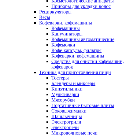
Косметологические аппараты
Приборы для укладки волос
Рециркуляторы
Весы
Кофеварки, кофемашины
Кофемашины
Капучинаторы
Кофемашины автоматические
Кофемолки
Кофе-капсулы, фильтры
Кофеварки, кофемашины
Средства для очистки кофемашин,
кофеварок
Техника для приготовления пищи
Тостеры
Блендеры и миксеры
Кипятильники
Мультиварки
Мясорубки
Портативные бытовые плиты
Соковыжималки
Шашлычницы
Электрогрили
Электропечи
Микроволновые печи