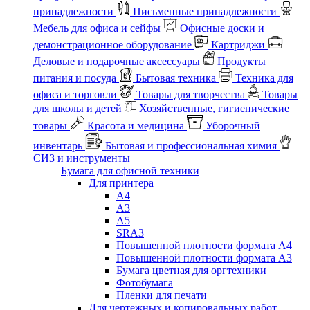
принадлежности
Письменные принадлежности
Мебель для офиса и сейфы
Офисные доски и
демонстрационное оборудование
Картриджи
Деловые и подарочные аксессуары
Продукты
питания и посуда
Бытовая техника
Техника для
офиса и торговли
Товары для творчества
Товары
для школы и детей
Хозяйственные, гигиенические
товары
Красота и медицина
Уборочный
инвентарь
Бытовая и профессиональная химия
СИЗ и инструменты
Бумага для офисной техники
Для принтера
А4
А3
А5
SRA3
Повышенной плотности формата А4
Повышенной плотности формата А3
Бумага цветная для оргтехники
Фотобумага
Пленки для печати
Для чертежных и копировальных работ