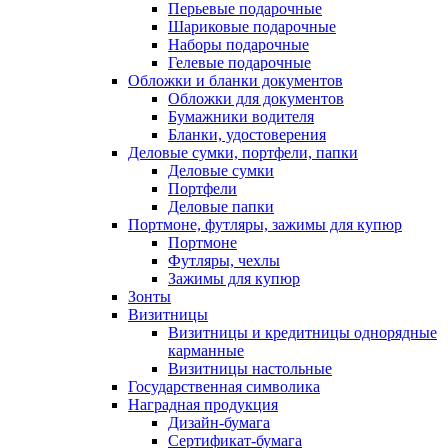
Перьевые подарочные
Шариковые подарочные
Наборы подарочные
Гелевые подарочные
Обложки и бланки документов
Обложки для документов
Бумажники водителя
Бланки, удостоверения
Деловые сумки, портфели, папки
Деловые сумки
Портфели
Деловые папки
Портмоне, футляры, зажимы для купюр
Портмоне
Футляры, чехлы
Зажимы для купюр
Зонты
Визитницы
Визитницы и кредитницы однорядные
карманные
Визитницы настольные
Государственная символика
Наградная продукция
Дизайн-бумага
Сертификат-бумага