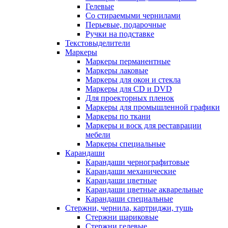
Гелевые
Со стираемыми чернилами
Перьевые, подарочные
Ручки на подставке
Текстовыделители
Маркеры
Маркеры перманентные
Маркеры лаковые
Маркеры для окон и стекла
Маркеры для CD и DVD
Для проекторных пленок
Маркеры для промышленной графики
Маркеры по ткани
Маркеры и воск для реставрации
мебели
Маркеры специальные
Карандаши
Карандаши чернографитовые
Карандаши механические
Карандаши цветные
Карандаши цветные акварельные
Карандаши специальные
Стержни, чернила, картриджи, тушь
Стержни шариковые
Стержни гелевые