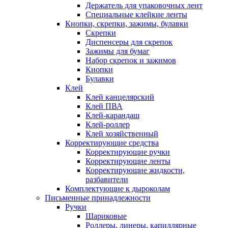
Держатель для упаковочных лент
Специальные клейкие ленты
Кнопки, скрепки, зажимы, булавки
Скрепки
Диспенсеры для скрепок
Зажимы для бумаг
Набор скрепок и зажимов
Кнопки
Булавки
Клей
Клей канцелярский
Клей ПВА
Клей-карандаш
Клей-роллер
Клей хозяйственный
Корректирующие средства
Корректирующие ручки
Корректирующие ленты
Корректирующие жидкости,
разбавители
Комплектующие к дыроколам
Письменные принадлежности
Ручки
Шариковые
Роллеры, линеры, капиллярные