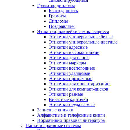
самокопирующиеся
Грамоты, дипломы
Благодарность
Грамоты
Дипломы
Поздравляем
Этикетки, наклейки самоклеящиеся
Этикетки универсальные белые
Этикетки универсальные цветные
Этикетки адресные
Этикетки высокостойкие
Этикетки для папок
Этикетки маркеры
Этикетки всепогодные
Этикетки удаляемые
Этикетки прозрачные
Этикетки для инвентаризации
Этикетки для компакт-дисков
Этикетки разные
Визитные карточки
Этикетки неудаляемые
Записные книжки
Алфавитные и телефонные книги
Нормативно-правовая литература
Папки и архивные системы