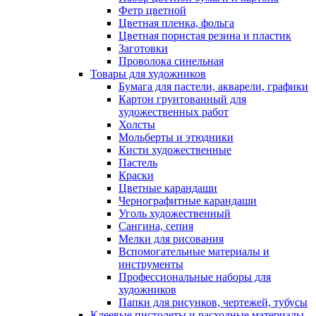
Фетр цветной
Цветная пленка, фольга
Цветная пористая резина и пластик
Заготовки
Проволока синельная
Товары для художников
Бумага для пастели, акварели, графики
Картон грунтованный для
художественных работ
Холсты
Мольберты и этюдники
Кисти художественные
Пастель
Краски
Цветные карандаши
Чернографитные карандаши
Уголь художественный
Сангина, сепия
Мелки для рисования
Вспомогательные материалы и
инструменты
Профессиональные наборы для
художников
Папки для рисунков, чертежей, тубусы
Клеевые пистолеты и расходные материалы