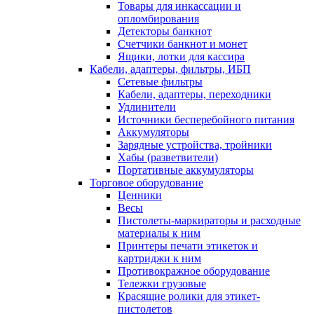
Товары для инкассации и
опломбирования
Детекторы банкнот
Счетчики банкнот и монет
Ящики, лотки для кассира
Кабели, адаптеры, фильтры, ИБП
Сетевые фильтры
Кабели, адаптеры, переходники
Удлинители
Источники бесперебойного питания
Аккумуляторы
Зарядные устройства, тройники
Хабы (разветвители)
Портативные аккумуляторы
Торговое оборудование
Ценники
Весы
Пистолеты-маркираторы и расходные
материалы к ним
Принтеры печати этикеток и
картриджи к ним
Противокражное оборудование
Тележки грузовые
Красящие ролики для этикет-
пистолетов