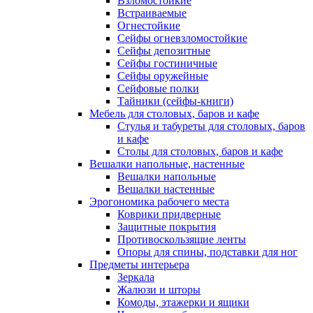
Взломостойкие
Встраиваемые
Огнестойкие
Сейфы огневзломостойкие
Сейфы депозитные
Сейфы гостиничные
Сейфы оружейные
Сейфовые полки
Тайники (сейфы-книги)
Мебель для столовых, баров и кафе
Стулья и табуреты для столовых, баров
и кафе
Столы для столовых, баров и кафе
Вешалки напольные, настенные
Вешалки напольные
Вешалки настенные
Эрогономика рабочего места
Коврики придверные
Защитные покрытия
Противоскользящие ленты
Опоры для спины, подставки для ног
Предметы интерьера
Зеркала
Жалюзи и шторы
Комоды, этажерки и ящики