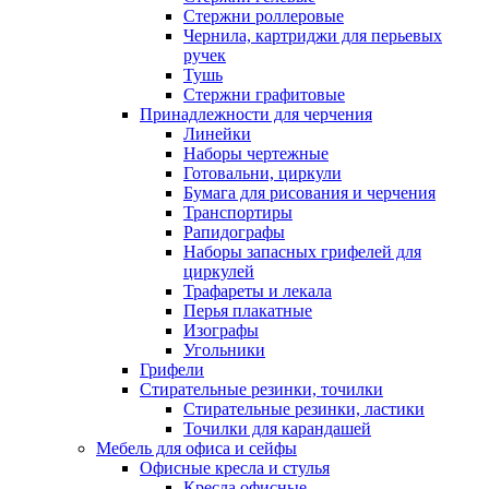
Стержни роллеровые
Чернила, картриджи для перьевых
ручек
Тушь
Стержни графитовые
Принадлежности для черчения
Линейки
Наборы чертежные
Готовальни, циркули
Бумага для рисования и черчения
Транспортиры
Рапидографы
Наборы запасных грифелей для
циркулей
Трафареты и лекала
Перья плакатные
Изографы
Угольники
Грифели
Стирательные резинки, точилки
Стирательные резинки, ластики
Точилки для карандашей
Мебель для офиса и сейфы
Офисные кресла и стулья
Кресла офисные