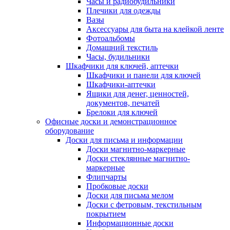
Часы и радиобудильники
Плечики для одежды
Вазы
Аксессуары для быта на клейкой ленте
Фотоальбомы
Домашний текстиль
Часы, будильники
Шкафчики для ключей, аптечки
Шкафчики и панели для ключей
Шкафчики-аптечки
Ящики для денег, ценностей,
документов, печатей
Брелоки для ключей
Офисные доски и демонстрационное
оборудование
Доски для письма и информации
Доски магнитно-маркерные
Доски стеклянные магнитно-
маркерные
Флипчарты
Пробковые доски
Доски для письма мелом
Доски с фетровым, текстильным
покрытием
Информационные доски