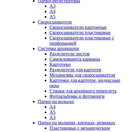
Папки-регистраторы
А3
А4
А5
Скоросшиватели
Скоросшиватели картонные
Скоросшиватели пластиковые
Скоросшиватели пластиковые с
перфорацией
Системы архивации
Разделители листов
Самоклеящиеся карманы
Картотеки
Разделители для картотек
Механизмы для скоросшивателя
Карточки для картотек, индексные
окна
Станки для архивного переплета
Фотоальбомы и фотокниги
Папки на кольцах
А4
А5
А3
Папки на молниях, кнопках, резинках
Пластиковые с механическим