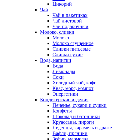
Цикорий
Чай
Чай в пакетиках
Чай листовой
Чай подарочный
Молоко, сливки
Молоко
Молоко сгущенное
Сливки питьевые
Сливки сухие
Вода, напитки
Вода
Лимонады
Соки
Холодный чай, кофе
Квас, морс, компот
Энергетики
Кондитерские изделия
Печенье, сухари и сушки
Конфеты
Шоколад и батончики
Круассаны, пироги
Леденцы, карамель и драже
Вафли, пряники
Зефир, мармелад