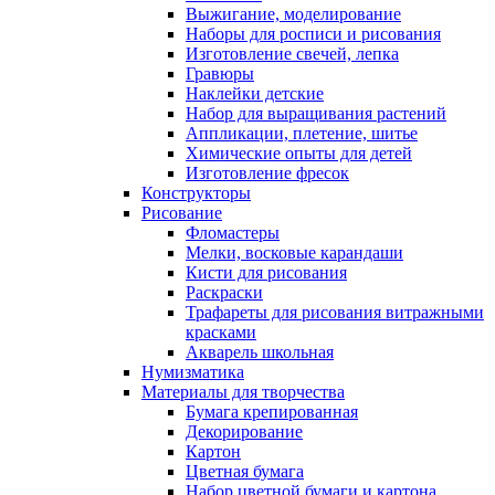
Выжигание, моделирование
Наборы для росписи и рисования
Изготовление свечей, лепка
Гравюры
Наклейки детские
Набор для выращивания растений
Аппликации, плетение, шитье
Химические опыты для детей
Изготовление фресок
Конструкторы
Рисование
Фломастеры
Мелки, восковые карандаши
Кисти для рисования
Раскраски
Трафареты для рисования витражными
красками
Акварель школьная
Нумизматика
Материалы для творчества
Бумага крепированная
Декорирование
Картон
Цветная бумага
Набор цветной бумаги и картона