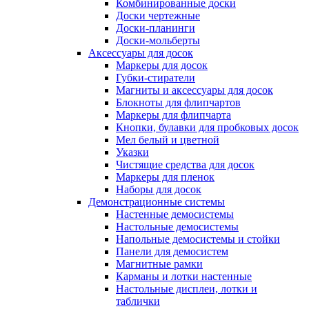
Комбинированные доски
Доски чертежные
Доски-планинги
Доски-мольберты
Аксессуары для досок
Маркеры для досок
Губки-стиратели
Магниты и аксессуары для досок
Блокноты для флипчартов
Маркеры для флипчарта
Кнопки, булавки для пробковых досок
Мел белый и цветной
Указки
Чистящие средства для досок
Маркеры для пленок
Наборы для досок
Демонстрационные системы
Настенные демосистемы
Настольные демосистемы
Напольные демосистемы и стойки
Панели для демосистем
Магнитные рамки
Карманы и лотки настенные
Настольные дисплеи, лотки и
таблички