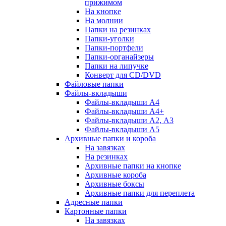
прижимом
На кнопке
На молнии
Папки на резинках
Папки-уголки
Папки-портфели
Папки-органайзеры
Папки на липучке
Конверт для CD/DVD
Файловые папки
Файлы-вкладыши
Файлы-вкладыши А4
Файлы-вкладыши А4+
Файлы-вкладыши А2, А3
Файлы-вкладыши А5
Архивные папки и короба
На завязках
На резинках
Архивные папки на кнопке
Архивные короба
Архивные боксы
Архивные папки для переплета
Адресные папки
Картонные папки
На завязках