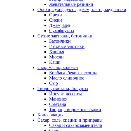
Жевательные резинки
Орехи, сухофрукты, джем, паста, мед, снэки
Орехи
Снеки
Джем, мед
Сухофрукты
Сухие завтраки, батончики
Батончики
Готовые завтраки
Хлопья
Мюсли
Каши
Сыр, масло, колбаса
Колбаса, бекон, ветчина
Масло сливочное
Сыр
Творог, сметана, йогурты
Йогурт, десерты
Майонез
Сметана
Творог, творожные сырки
Консервация
Сахар, соль, специи и приправы
Сахар и сахарозаменители
Соль