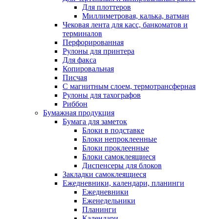
Для плоттеров
Миллиметровая, калька, ватман
Чековая лента для касс, банкоматов и
терминалов
Перфорированная
Рулоны для принтера
Для факса
Копировальная
Писчая
С магнитным слоем, термотрансферная
Рулоны для тахографов
Риббон
Бумажная продукция
Бумага для заметок
Блоки в подставке
Блоки непроклеенные
Блоки проклеенные
Блоки самоклеящиеся
Диспенсеры для блоков
Закладки самоклеящиеся
Ежедневники, календари, планинги
Ежедневники
Еженедельники
Планинги
Календари