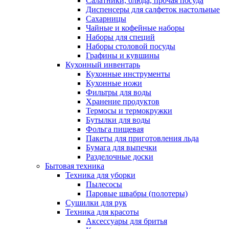
Салатники, блюда, прочая посуда
Диспенсеры для салфеток настольные
Сахарницы
Чайные и кофейные наборы
Наборы для специй
Наборы столовой посуды
Графины и кувшины
Кухонный инвентарь
Кухонные инструменты
Кухонные ножи
Фильтры для воды
Хранение продуктов
Термосы и термокружки
Бутылки для воды
Фольга пищевая
Пакеты для приготовления льда
Бумага для выпечки
Разделочные доски
Бытовая техника
Техника для уборки
Пылесосы
Паровые швабры (полотеры)
Сушилки для рук
Техника для красоты
Аксессуары для бритья