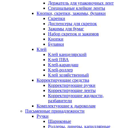
Держатель для упаковочных лент
Специальные клейкие ленты
Кнопки, скрепки, зажимы, булавки
Скрепки
Диспенсеры для скрепок
Зажимы для бумаг
Набор скрепок и зажимов
Кнопки
Булавки
Клей
Клей канцелярский
Клей ПВА
Клей-карандаш
Клей-роллер
Клей хозяйственный
Корректирующие средства
Корректирующие ручки
Корректирующие ленты
Корректирующие жидкости,
разбавители
Комплектующие к дыроколам
Письменные принадлежности
Ручки
Шариковые
Роллеры, линеры, капиллярные