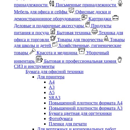
принадлежности
Письменные принадлежности
Мебель для офиса и сейфы
Офисные доски и
демонстрационное оборудование
Картриджи
Деловые и подарочные аксессуары
Продукты
питания и посуда
Бытовая техника
Техника для
офиса и торговли
Товары для творчества
Товары
для школы и детей
Хозяйственные, гигиенические
товары
Красота и медицина
Уборочный
инвентарь
Бытовая и профессиональная химия
СИЗ и инструменты
Бумага для офисной техники
Для принтера
А4
А3
А5
SRA3
Повышенной плотности формата А4
Повышенной плотности формата А3
Бумага цветная для оргтехники
Фотобумага
Пленки для печати
Для чертежных и копировальных работ