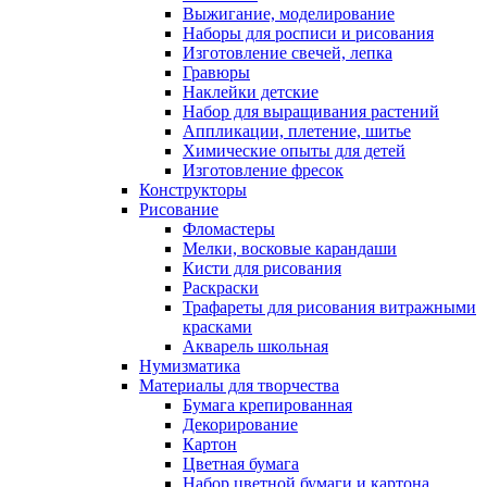
Выжигание, моделирование
Наборы для росписи и рисования
Изготовление свечей, лепка
Гравюры
Наклейки детские
Набор для выращивания растений
Аппликации, плетение, шитье
Химические опыты для детей
Изготовление фресок
Конструкторы
Рисование
Фломастеры
Мелки, восковые карандаши
Кисти для рисования
Раскраски
Трафареты для рисования витражными
красками
Акварель школьная
Нумизматика
Материалы для творчества
Бумага крепированная
Декорирование
Картон
Цветная бумага
Набор цветной бумаги и картона