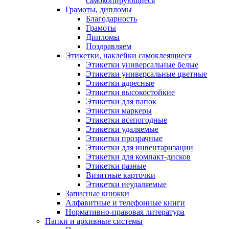
самокопирующиеся
Грамоты, дипломы
Благодарность
Грамоты
Дипломы
Поздравляем
Этикетки, наклейки самоклеящиеся
Этикетки универсальные белые
Этикетки универсальные цветные
Этикетки адресные
Этикетки высокостойкие
Этикетки для папок
Этикетки маркеры
Этикетки всепогодные
Этикетки удаляемые
Этикетки прозрачные
Этикетки для инвентаризации
Этикетки для компакт-дисков
Этикетки разные
Визитные карточки
Этикетки неудаляемые
Записные книжки
Алфавитные и телефонные книги
Нормативно-правовая литература
Папки и архивные системы