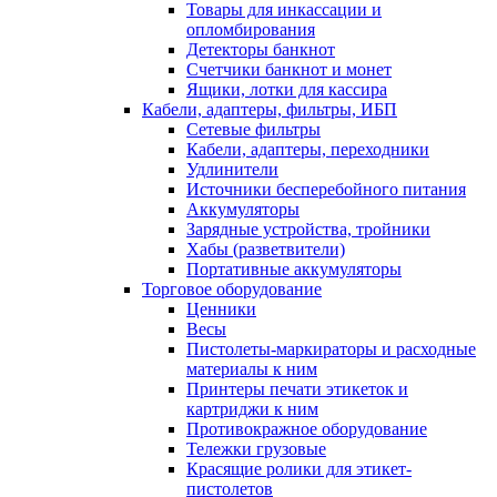
Товары для инкассации и
опломбирования
Детекторы банкнот
Счетчики банкнот и монет
Ящики, лотки для кассира
Кабели, адаптеры, фильтры, ИБП
Сетевые фильтры
Кабели, адаптеры, переходники
Удлинители
Источники бесперебойного питания
Аккумуляторы
Зарядные устройства, тройники
Хабы (разветвители)
Портативные аккумуляторы
Торговое оборудование
Ценники
Весы
Пистолеты-маркираторы и расходные
материалы к ним
Принтеры печати этикеток и
картриджи к ним
Противокражное оборудование
Тележки грузовые
Красящие ролики для этикет-
пистолетов