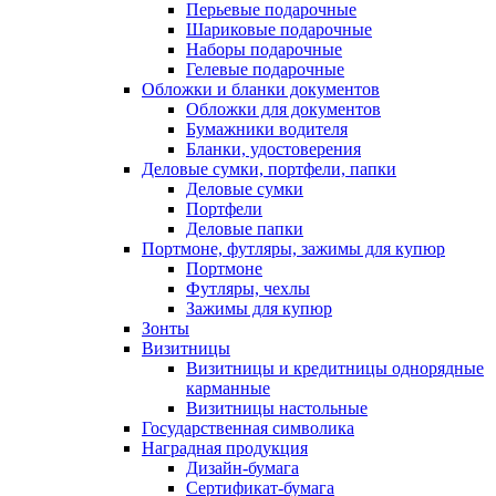
Перьевые подарочные
Шариковые подарочные
Наборы подарочные
Гелевые подарочные
Обложки и бланки документов
Обложки для документов
Бумажники водителя
Бланки, удостоверения
Деловые сумки, портфели, папки
Деловые сумки
Портфели
Деловые папки
Портмоне, футляры, зажимы для купюр
Портмоне
Футляры, чехлы
Зажимы для купюр
Зонты
Визитницы
Визитницы и кредитницы однорядные
карманные
Визитницы настольные
Государственная символика
Наградная продукция
Дизайн-бумага
Сертификат-бумага