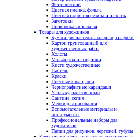
Фетр цветной
Цветная пленка, фольга
Цветная пористая резина и пластик
Заготовки
Проволока синельная
Товары для художников
Бумага для пастели, акварели, графики
Картон грунтованный для
художественных работ
Холсты
Мольберты и этюдники
Кисти художественные
Пастель
Краски
Цветные карандаши
Чернографитные карандаши
Уголь художественный
Сангина, сепия
Мелки для рисования
Вспомогательные материалы и
инструменты
Профессиональные наборы для
художников
Папки для рисунков, чертежей, тубусы
Клеевые пистолеты и расходные материалы