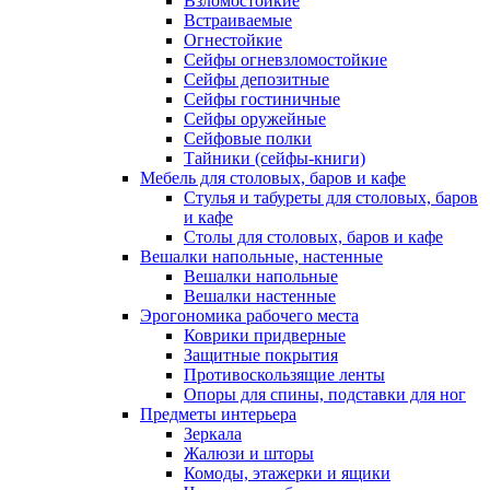
Взломостойкие
Встраиваемые
Огнестойкие
Сейфы огневзломостойкие
Сейфы депозитные
Сейфы гостиничные
Сейфы оружейные
Сейфовые полки
Тайники (сейфы-книги)
Мебель для столовых, баров и кафе
Стулья и табуреты для столовых, баров
и кафе
Столы для столовых, баров и кафе
Вешалки напольные, настенные
Вешалки напольные
Вешалки настенные
Эрогономика рабочего места
Коврики придверные
Защитные покрытия
Противоскользящие ленты
Опоры для спины, подставки для ног
Предметы интерьера
Зеркала
Жалюзи и шторы
Комоды, этажерки и ящики