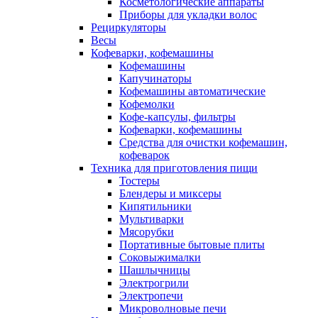
Косметологические аппараты
Приборы для укладки волос
Рециркуляторы
Весы
Кофеварки, кофемашины
Кофемашины
Капучинаторы
Кофемашины автоматические
Кофемолки
Кофе-капсулы, фильтры
Кофеварки, кофемашины
Средства для очистки кофемашин,
кофеварок
Техника для приготовления пищи
Тостеры
Блендеры и миксеры
Кипятильники
Мультиварки
Мясорубки
Портативные бытовые плиты
Соковыжималки
Шашлычницы
Электрогрили
Электропечи
Микроволновые печи