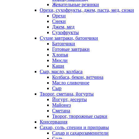
Жевательные резинки
Орехи, сухофрукты, джем, паста, мед, снэки
Орехи
Снеки
Джем, мед
Сухофрукты
Сухие завтраки, батончики
Батончики
Готовые завтраки
Хлопья
Мюсли
Каши
Сыр, масло, колбаса
Колбаса, бекон, ветчина
Масло сливочное
Сыр
Творог, сметана, йогурты
Йогурт, десерты
Майонез
Сметана
Творог, творожные сырки
Консервация
Сахар, соль, специи и приправы
Сахар и сахарозаменители
Соль