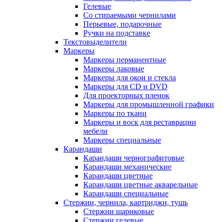
Гелевые
Со стираемыми чернилами
Перьевые, подарочные
Ручки на подставке
Текстовыделители
Маркеры
Маркеры перманентные
Маркеры лаковые
Маркеры для окон и стекла
Маркеры для CD и DVD
Для проекторных пленок
Маркеры для промышленной графики
Маркеры по ткани
Маркеры и воск для реставрации
мебели
Маркеры специальные
Карандаши
Карандаши чернографитовые
Карандаши механические
Карандаши цветные
Карандаши цветные акварельные
Карандаши специальные
Стержни, чернила, картриджи, тушь
Стержни шариковые
Стержни гелевые