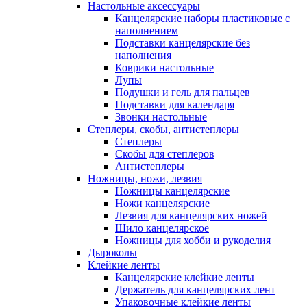
Настольные аксессуары
Канцелярские наборы пластиковые с
наполнением
Подставки канцелярские без
наполнения
Коврики настольные
Лупы
Подушки и гель для пальцев
Подставки для календаря
Звонки настольные
Степлеры, скобы, антистеплеры
Степлеры
Скобы для степлеров
Антистеплеры
Ножницы, ножи, лезвия
Ножницы канцелярские
Ножи канцелярские
Лезвия для канцелярских ножей
Шило канцелярское
Ножницы для хобби и рукоделия
Дыроколы
Клейкие ленты
Канцелярские клейкие ленты
Держатель для канцелярских лент
Упаковочные клейкие ленты