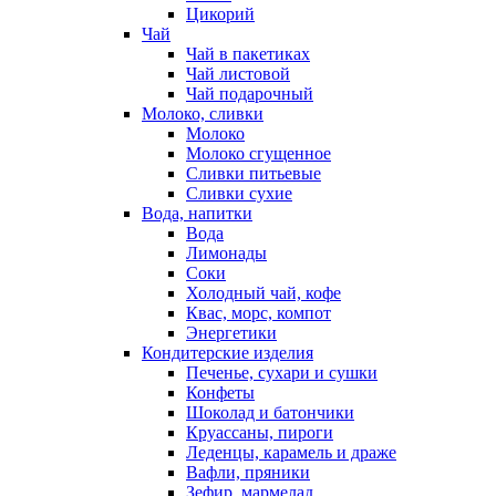
Цикорий
Чай
Чай в пакетиках
Чай листовой
Чай подарочный
Молоко, сливки
Молоко
Молоко сгущенное
Сливки питьевые
Сливки сухие
Вода, напитки
Вода
Лимонады
Соки
Холодный чай, кофе
Квас, морс, компот
Энергетики
Кондитерские изделия
Печенье, сухари и сушки
Конфеты
Шоколад и батончики
Круассаны, пироги
Леденцы, карамель и драже
Вафли, пряники
Зефир, мармелад