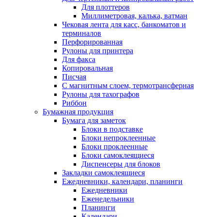
Для плоттеров
Миллиметровая, калька, ватман
Чековая лента для касс, банкоматов и
терминалов
Перфорированная
Рулоны для принтера
Для факса
Копировальная
Писчая
С магнитным слоем, термотрансферная
Рулоны для тахографов
Риббон
Бумажная продукция
Бумага для заметок
Блоки в подставке
Блоки непроклеенные
Блоки проклеенные
Блоки самоклеящиеся
Диспенсеры для блоков
Закладки самоклеящиеся
Ежедневники, календари, планинги
Ежедневники
Еженедельники
Планинги
Календари