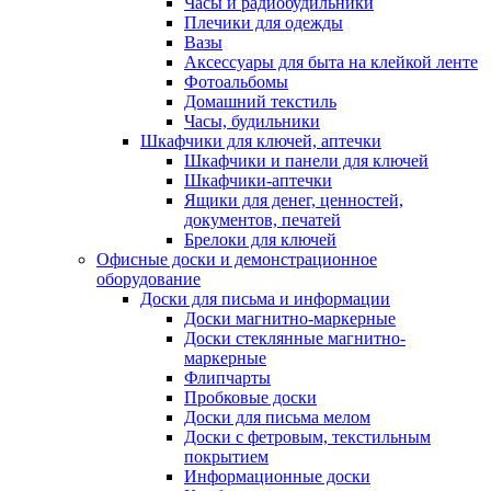
Часы и радиобудильники
Плечики для одежды
Вазы
Аксессуары для быта на клейкой ленте
Фотоальбомы
Домашний текстиль
Часы, будильники
Шкафчики для ключей, аптечки
Шкафчики и панели для ключей
Шкафчики-аптечки
Ящики для денег, ценностей,
документов, печатей
Брелоки для ключей
Офисные доски и демонстрационное
оборудование
Доски для письма и информации
Доски магнитно-маркерные
Доски стеклянные магнитно-
маркерные
Флипчарты
Пробковые доски
Доски для письма мелом
Доски с фетровым, текстильным
покрытием
Информационные доски