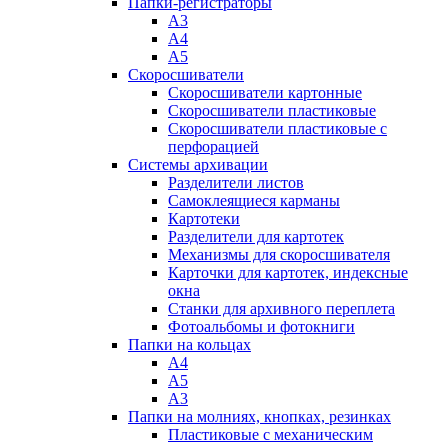
Папки-регистраторы
А3
А4
А5
Скоросшиватели
Скоросшиватели картонные
Скоросшиватели пластиковые
Скоросшиватели пластиковые с
перфорацией
Системы архивации
Разделители листов
Самоклеящиеся карманы
Картотеки
Разделители для картотек
Механизмы для скоросшивателя
Карточки для картотек, индексные
окна
Станки для архивного переплета
Фотоальбомы и фотокниги
Папки на кольцах
А4
А5
А3
Папки на молниях, кнопках, резинках
Пластиковые с механическим