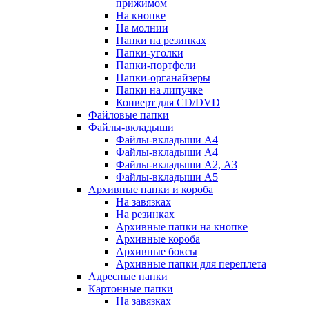
прижимом
На кнопке
На молнии
Папки на резинках
Папки-уголки
Папки-портфели
Папки-органайзеры
Папки на липучке
Конверт для CD/DVD
Файловые папки
Файлы-вкладыши
Файлы-вкладыши А4
Файлы-вкладыши А4+
Файлы-вкладыши А2, А3
Файлы-вкладыши А5
Архивные папки и короба
На завязках
На резинках
Архивные папки на кнопке
Архивные короба
Архивные боксы
Архивные папки для переплета
Адресные папки
Картонные папки
На завязках