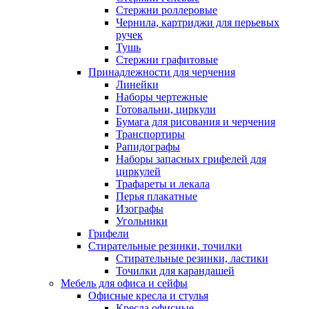
Стержни роллеровые
Чернила, картриджи для перьевых
ручек
Тушь
Стержни графитовые
Принадлежности для черчения
Линейки
Наборы чертежные
Готовальни, циркули
Бумага для рисования и черчения
Транспортиры
Рапидографы
Наборы запасных грифелей для
циркулей
Трафареты и лекала
Перья плакатные
Изографы
Угольники
Грифели
Стирательные резинки, точилки
Стирательные резинки, ластики
Точилки для карандашей
Мебель для офиса и сейфы
Офисные кресла и стулья
Кресла офисные