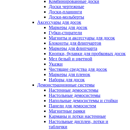
Комбинированные доски
Доски чертежные
Доски-планинги
Доски-мольберты
Аксессуары для досок
Маркеры для досок
Губки-стиратели
Магниты и аксессуары для досок
Блокноты для флипчартов
Маркеры для флипчарта
Кнопки, булавки для пробковых досок
Мел белый и цветной
Указки
Чистящие средства для досок
Маркеры для пленок
Наборы для досок
Демонстрационные системы
Настенные демосистемы
Настольные демосистемы
Напольные демосистемы и стойки
Панели для демосистем
Магнитные рамки
Карманы и лотки настенные
Настольные дисплеи, лотки и
таблички