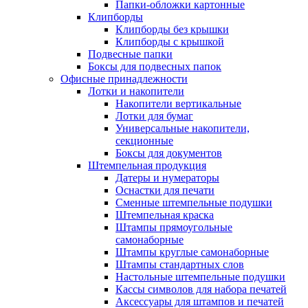
Папки-обложки картонные
Клипборды
Клипборды без крышки
Клипборды с крышкой
Подвесные папки
Боксы для подвесных папок
Офисные принадлежности
Лотки и накопители
Накопители вертикальные
Лотки для бумаг
Универсальные накопители,
секционные
Боксы для документов
Штемпельная продукция
Датеры и нумераторы
Оснастки для печати
Сменные штемпельные подушки
Штемпельная краска
Штампы прямоугольные
самонаборные
Штампы круглые самонаборные
Штампы стандартных слов
Настольные штемпельные подушки
Кассы символов для набора печатей
Аксессуары для штампов и печатей