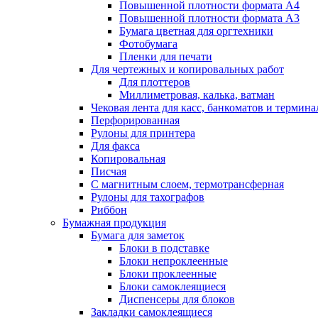
Повышенной плотности формата А4
Повышенной плотности формата А3
Бумага цветная для оргтехники
Фотобумага
Пленки для печати
Для чертежных и копировальных работ
Для плоттеров
Миллиметровая, калька, ватман
Чековая лента для касс, банкоматов и термина
Перфорированная
Рулоны для принтера
Для факса
Копировальная
Писчая
С магнитным слоем, термотрансферная
Рулоны для тахографов
Риббон
Бумажная продукция
Бумага для заметок
Блоки в подставке
Блоки непроклеенные
Блоки проклеенные
Блоки самоклеящиеся
Диспенсеры для блоков
Закладки самоклеящиеся