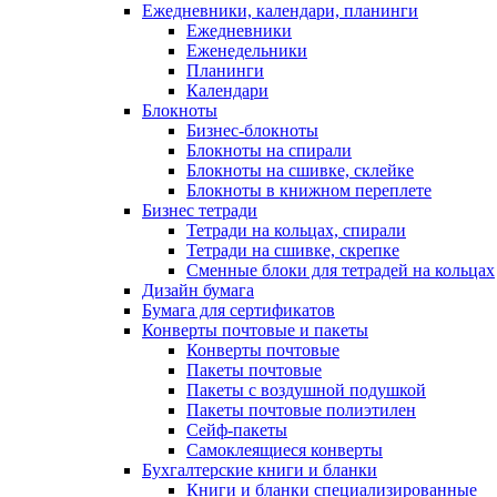
Ежедневники, календари, планинги
Ежедневники
Еженедельники
Планинги
Календари
Блокноты
Бизнес-блокноты
Блокноты на спирали
Блокноты на сшивке, склейке
Блокноты в книжном переплете
Бизнес тетради
Тетради на кольцах, спирали
Тетради на сшивке, скрепке
Сменные блоки для тетрадей на кольцах
Дизайн бумага
Бумага для сертификатов
Конверты почтовые и пакеты
Конверты почтовые
Пакеты почтовые
Пакеты с воздушной подушкой
Пакеты почтовые полиэтилен
Сейф-пакеты
Самоклеящиеся конверты
Бухгалтерские книги и бланки
Книги и бланки специализированные