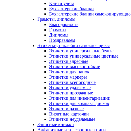
Книги учета
Бухгалтерские бланки
Бухгалтерские бланки самокопирующие
Грамоты, дипломы
Благодарность
Грамоты
Дипломы
Поздравляем
Этикетки, наклейки самоклеящиеся
Этикетки универсальные белые
Этикетки универсальные цветные
Этикетки адресные
Этикетки высокостойкие
Этикетки для папок
Этикетки маркеры
Этикетки всепогодные
Этикетки удаляемые
Этикетки прозрачные
Этикетки для инвентаризации
Этикетки для компакт-дисков
Этикетки разные
Визитные карточки
Этикетки неудаляемые
Записные книжки
Алфавитные и телефонные книги