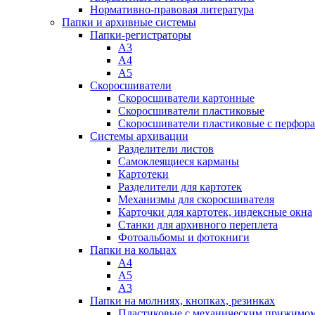
Нормативно-правовая литература
Папки и архивные системы
Папки-регистраторы
А3
А4
А5
Скоросшиватели
Скоросшиватели картонные
Скоросшиватели пластиковые
Скоросшиватели пластиковые с перфор
Системы архивации
Разделители листов
Самоклеящиеся карманы
Картотеки
Разделители для картотек
Механизмы для скоросшивателя
Карточки для картотек, индексные окна
Станки для архивного переплета
Фотоальбомы и фотокниги
Папки на кольцах
А4
А5
А3
Папки на молниях, кнопках, резинках
Пластиковые с механическим прижимо