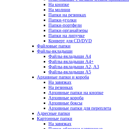
На кнопке
На молнии
Папки на резинках
Папки-уголки
Папки-портфели
Папки-органайзеры
Папки на липучке
Конверт для CD/DVD
Файловые папки
Файлы-вкладыши
Файлы-вкладыши А4
Файлы-вкладыши А4+
Файлы-вкладыши А2, А3
Файлы-вкладыши А5
Архивные папки и короба
На завязках
На резинках
Архивные папки на кнопке
Архивные короба
Архивные боксы
Архивные папки для переплета
Адресные папки
Картонные папки
На завязках
Папки-обложки картонные