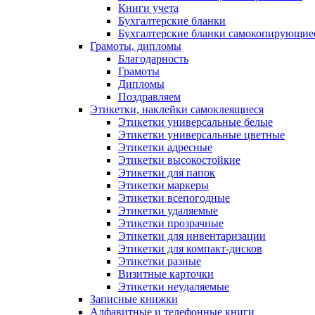
Книги учета
Бухгалтерские бланки
Бухгалтерские бланки самокопирующие
Грамоты, дипломы
Благодарность
Грамоты
Дипломы
Поздравляем
Этикетки, наклейки самоклеящиеся
Этикетки универсальные белые
Этикетки универсальные цветные
Этикетки адресные
Этикетки высокостойкие
Этикетки для папок
Этикетки маркеры
Этикетки всепогодные
Этикетки удаляемые
Этикетки прозрачные
Этикетки для инвентаризации
Этикетки для компакт-дисков
Этикетки разные
Визитные карточки
Этикетки неудаляемые
Записные книжки
Алфавитные и телефонные книги