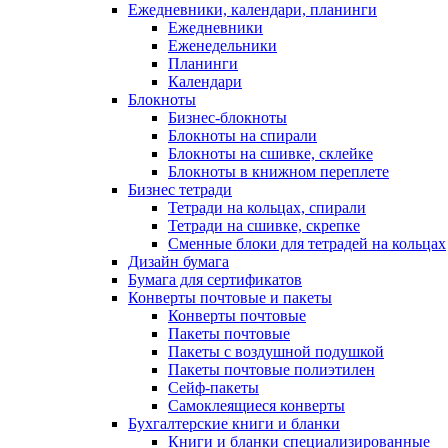
Ежедневники, календари, планинги
Ежедневники
Еженедельники
Планинги
Календари
Блокноты
Бизнес-блокноты
Блокноты на спирали
Блокноты на сшивке, склейке
Блокноты в книжном переплете
Бизнес тетради
Тетради на кольцах, спирали
Тетради на сшивке, скрепке
Сменные блоки для тетрадей на кольцах
Дизайн бумага
Бумага для сертификатов
Конверты почтовые и пакеты
Конверты почтовые
Пакеты почтовые
Пакеты с воздушной подушкой
Пакеты почтовые полиэтилен
Сейф-пакеты
Самоклеящиеся конверты
Бухгалтерские книги и бланки
Книги и бланки специализированные