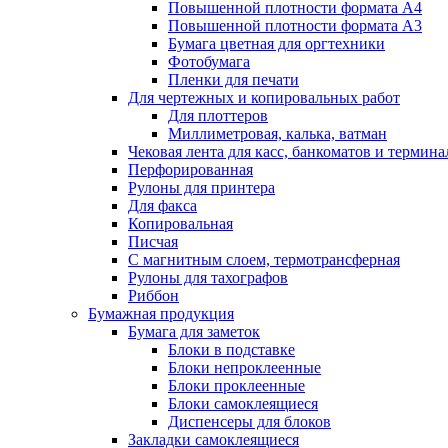
Повышенной плотности формата А4
Повышенной плотности формата А3
Бумага цветная для оргтехники
Фотобумага
Пленки для печати
Для чертежных и копировальных работ
Для плоттеров
Миллиметровая, калька, ватман
Чековая лента для касс, банкоматов и термина
Перфорированная
Рулоны для принтера
Для факса
Копировальная
Писчая
С магнитным слоем, термотрансферная
Рулоны для тахографов
Риббон
Бумажная продукция
Бумага для заметок
Блоки в подставке
Блоки непроклеенные
Блоки проклеенные
Блоки самоклеящиеся
Диспенсеры для блоков
Закладки самоклеящиеся