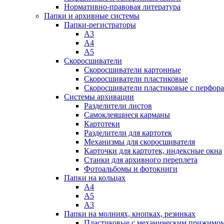
Нормативно-правовая литература
Папки и архивные системы
Папки-регистраторы
А3
А4
А5
Скоросшиватели
Скоросшиватели картонные
Скоросшиватели пластиковые
Скоросшиватели пластиковые с перфор
Системы архивации
Разделители листов
Самоклеящиеся карманы
Картотеки
Разделители для картотек
Механизмы для скоросшивателя
Карточки для картотек, индексные окна
Станки для архивного переплета
Фотоальбомы и фотокниги
Папки на кольцах
А4
А5
А3
Папки на молниях, кнопках, резинках
Пластиковые с механическим прижимо