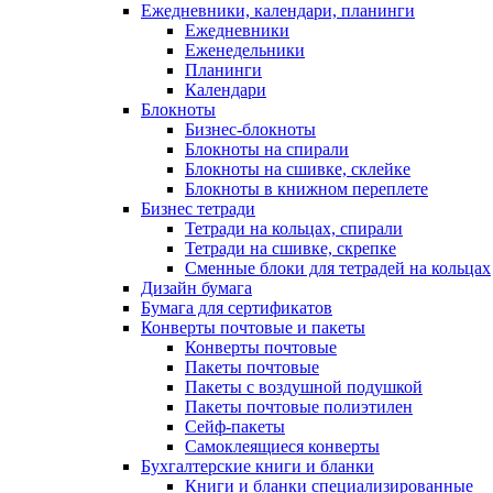
Ежедневники, календари, планинги
Ежедневники
Еженедельники
Планинги
Календари
Блокноты
Бизнес-блокноты
Блокноты на спирали
Блокноты на сшивке, склейке
Блокноты в книжном переплете
Бизнес тетради
Тетради на кольцах, спирали
Тетради на сшивке, скрепке
Сменные блоки для тетрадей на кольцах
Дизайн бумага
Бумага для сертификатов
Конверты почтовые и пакеты
Конверты почтовые
Пакеты почтовые
Пакеты с воздушной подушкой
Пакеты почтовые полиэтилен
Сейф-пакеты
Самоклеящиеся конверты
Бухгалтерские книги и бланки
Книги и бланки специализированные