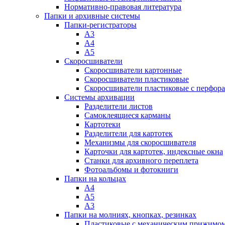
Нормативно-правовая литература
Папки и архивные системы
Папки-регистраторы
А3
А4
А5
Скоросшиватели
Скоросшиватели картонные
Скоросшиватели пластиковые
Скоросшиватели пластиковые с перфор
Системы архивации
Разделители листов
Самоклеящиеся карманы
Картотеки
Разделители для картотек
Механизмы для скоросшивателя
Карточки для картотек, индексные окна
Станки для архивного переплета
Фотоальбомы и фотокниги
Папки на кольцах
А4
А5
А3
Папки на молниях, кнопках, резинках
Пластиковые с механическим прижимо