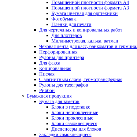
Повышенной плотности формата А4
Повышенной плотности формата А3
Бумага цветная для оргтехники
Фотобумага
Пленки для печати
Для чертежных и копировальных работ
Для плоттеров
Миллиметровая, калька, ватман
Чековая лента для касс, банкоматов и термина
Перфорированная
Рулоны для принтера
Для факса
Копировальная
Писчая
С магнитным слоем, термотрансферная
Рулоны для тахографов
Риббон
Бумажная продукция
Бумага для заметок
Блоки в подставке
Блоки непроклеенные
Блоки проклеенные
Блоки самоклеящиеся
Диспенсеры для блоков
Закладки самоклеящиеся