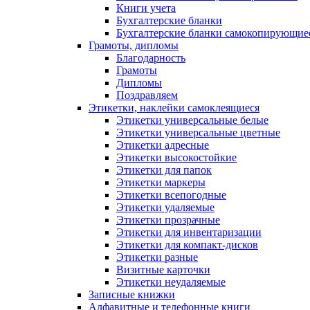
Книги учета
Бухгалтерские бланки
Бухгалтерские бланки самокопирующие
Грамоты, дипломы
Благодарность
Грамоты
Дипломы
Поздравляем
Этикетки, наклейки самоклеящиеся
Этикетки универсальные белые
Этикетки универсальные цветные
Этикетки адресные
Этикетки высокостойкие
Этикетки для папок
Этикетки маркеры
Этикетки всепогодные
Этикетки удаляемые
Этикетки прозрачные
Этикетки для инвентаризации
Этикетки для компакт-дисков
Этикетки разные
Визитные карточки
Этикетки неудаляемые
Записные книжки
Алфавитные и телефонные книги