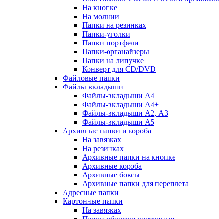
На кнопке
На молнии
Папки на резинках
Папки-уголки
Папки-портфели
Папки-органайзеры
Папки на липучке
Конверт для CD/DVD
Файловые папки
Файлы-вкладыши
Файлы-вкладыши А4
Файлы-вкладыши А4+
Файлы-вкладыши А2, А3
Файлы-вкладыши А5
Архивные папки и короба
На завязках
На резинках
Архивные папки на кнопке
Архивные короба
Архивные боксы
Архивные папки для переплета
Адресные папки
Картонные папки
На завязках
Папки-обложки картонные