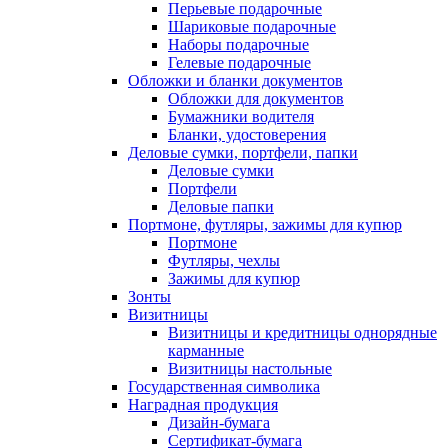
Перьевые подарочные
Шариковые подарочные
Наборы подарочные
Гелевые подарочные
Обложки и бланки документов
Обложки для документов
Бумажники водителя
Бланки, удостоверения
Деловые сумки, портфели, папки
Деловые сумки
Портфели
Деловые папки
Портмоне, футляры, зажимы для купюр
Портмоне
Футляры, чехлы
Зажимы для купюр
Зонты
Визитницы
Визитницы и кредитницы однорядные
карманные
Визитницы настольные
Государственная символика
Наградная продукция
Дизайн-бумага
Сертификат-бумага