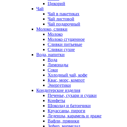
Цикорий
Чай
Чай в пакетиках
Чай листовой
Чай подарочный
Молоко, сливки
Молоко
Молоко сгущенное
Сливки питьевые
Сливки сухие
Вода, напитки
Вода
Лимонады
Соки
Холодный чай, кофе
Квас, морс, компот
Энергетики
Кондитерские изделия
Печенье, сухари и сушки
Конфеты
Шоколад и батончики
Круассаны, пироги
Леденцы, карамель и драже
Вафли, пряники
Зефир, мармелад