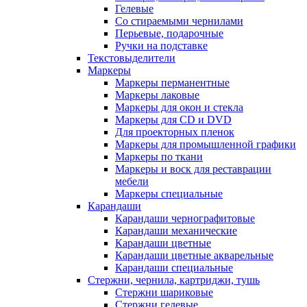
Гелевые
Со стираемыми чернилами
Перьевые, подарочные
Ручки на подставке
Текстовыделители
Маркеры
Маркеры перманентные
Маркеры лаковые
Маркеры для окон и стекла
Маркеры для CD и DVD
Для проекторных пленок
Маркеры для промышленной графики
Маркеры по ткани
Маркеры и воск для реставрации
мебели
Маркеры специальные
Карандаши
Карандаши чернографитовые
Карандаши механические
Карандаши цветные
Карандаши цветные акварельные
Карандаши специальные
Стержни, чернила, картриджи, тушь
Стержни шариковые
Стержни гелевые