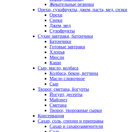
Жевательные резинки
Орехи, сухофрукты, джем, паста, мед, снэки
Орехи
Снеки
Джем, мед
Сухофрукты
Сухие завтраки, батончики
Батончики
Готовые завтраки
Хлопья
Мюсли
Каши
Сыр, масло, колбаса
Колбаса, бекон, ветчина
Масло сливочное
Сыр
Творог, сметана, йогурты
Йогурт, десерты
Майонез
Сметана
Творог, творожные сырки
Консервация
Сахар, соль, специи и приправы
Сахар и сахарозаменители
Соль