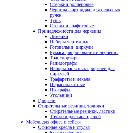
Стержни роллеровые
Чернила, картриджи для перьевых
ручек
Тушь
Стержни графитовые
Принадлежности для черчения
Линейки
Наборы чертежные
Готовальни, циркули
Бумага для рисования и черчения
Транспортиры
Рапидографы
Наборы запасных грифелей для
циркулей
Трафареты и лекала
Перья плакатные
Изографы
Угольники
Грифели
Стирательные резинки, точилки
Стирательные резинки, ластики
Точилки для карандашей
Мебель для офиса и сейфы
Офисные кресла и стулья
Кресла офисные