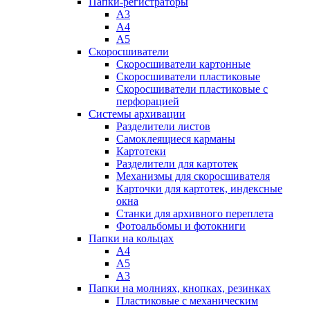
Папки-регистраторы
А3
А4
А5
Скоросшиватели
Скоросшиватели картонные
Скоросшиватели пластиковые
Скоросшиватели пластиковые с
перфорацией
Системы архивации
Разделители листов
Самоклеящиеся карманы
Картотеки
Разделители для картотек
Механизмы для скоросшивателя
Карточки для картотек, индексные
окна
Станки для архивного переплета
Фотоальбомы и фотокниги
Папки на кольцах
А4
А5
А3
Папки на молниях, кнопках, резинках
Пластиковые с механическим