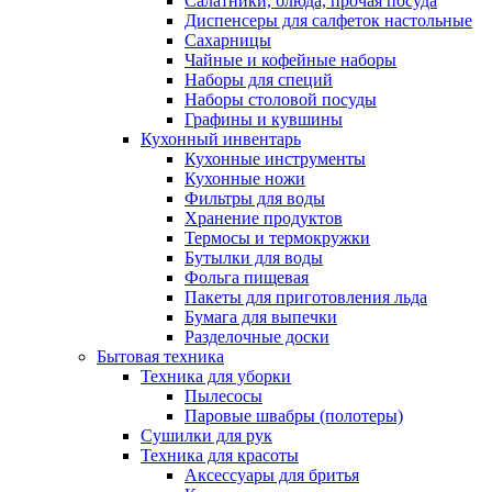
Салатники, блюда, прочая посуда
Диспенсеры для салфеток настольные
Сахарницы
Чайные и кофейные наборы
Наборы для специй
Наборы столовой посуды
Графины и кувшины
Кухонный инвентарь
Кухонные инструменты
Кухонные ножи
Фильтры для воды
Хранение продуктов
Термосы и термокружки
Бутылки для воды
Фольга пищевая
Пакеты для приготовления льда
Бумага для выпечки
Разделочные доски
Бытовая техника
Техника для уборки
Пылесосы
Паровые швабры (полотеры)
Сушилки для рук
Техника для красоты
Аксессуары для бритья