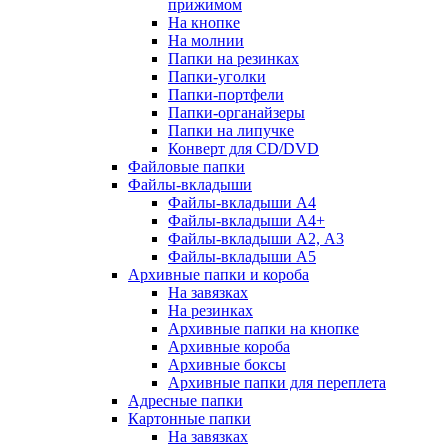
прижимом
На кнопке
На молнии
Папки на резинках
Папки-уголки
Папки-портфели
Папки-органайзеры
Папки на липучке
Конверт для CD/DVD
Файловые папки
Файлы-вкладыши
Файлы-вкладыши А4
Файлы-вкладыши А4+
Файлы-вкладыши А2, А3
Файлы-вкладыши А5
Архивные папки и короба
На завязках
На резинках
Архивные папки на кнопке
Архивные короба
Архивные боксы
Архивные папки для переплета
Адресные папки
Картонные папки
На завязках