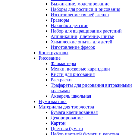
Выжигание, моделирование
Наборы для росписи и рисования
Изготовление свечей, лепка
Гравюры
Наклейки детские
Набор для выращивания растений
Аппликации, плетение, шитье
Химические опыты для детей
Изготовление фресок
Конструкторы
Рисование
Фломастеры
Мелки, восковые карандаши
Кисти для рисования
Раскраски
Трафареты для рисования витражными
красками
Акварель школьная
Нумизматика
Материалы для творчества
Бумага крепированная
Декорирование
Картон
Цветная бумага
Набор цветной бумаги и картона