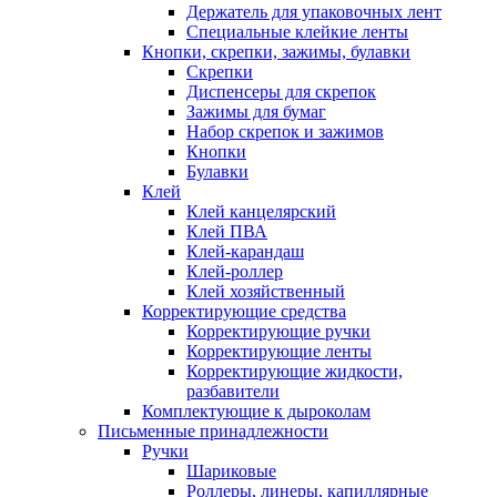
Держатель для упаковочных лент
Специальные клейкие ленты
Кнопки, скрепки, зажимы, булавки
Скрепки
Диспенсеры для скрепок
Зажимы для бумаг
Набор скрепок и зажимов
Кнопки
Булавки
Клей
Клей канцелярский
Клей ПВА
Клей-карандаш
Клей-роллер
Клей хозяйственный
Корректирующие средства
Корректирующие ручки
Корректирующие ленты
Корректирующие жидкости,
разбавители
Комплектующие к дыроколам
Письменные принадлежности
Ручки
Шариковые
Роллеры, линеры, капиллярные