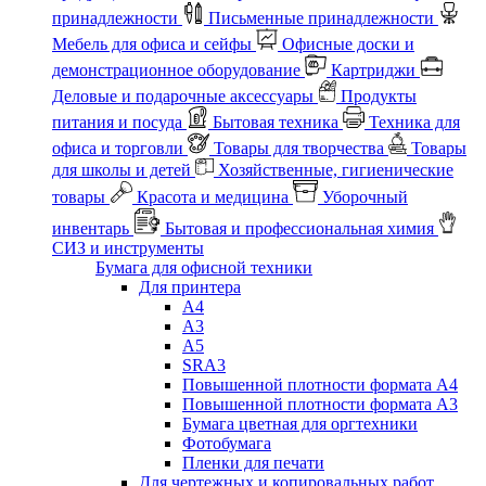
принадлежности
Письменные принадлежности
Мебель для офиса и сейфы
Офисные доски и
демонстрационное оборудование
Картриджи
Деловые и подарочные аксессуары
Продукты
питания и посуда
Бытовая техника
Техника для
офиса и торговли
Товары для творчества
Товары
для школы и детей
Хозяйственные, гигиенические
товары
Красота и медицина
Уборочный
инвентарь
Бытовая и профессиональная химия
СИЗ и инструменты
Бумага для офисной техники
Для принтера
А4
А3
А5
SRA3
Повышенной плотности формата А4
Повышенной плотности формата А3
Бумага цветная для оргтехники
Фотобумага
Пленки для печати
Для чертежных и копировальных работ