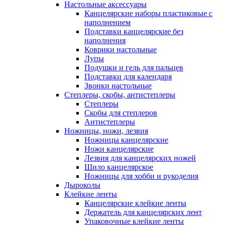
Настольные аксессуары
Канцелярские наборы пластиковые с
наполнением
Подставки канцелярские без
наполнения
Коврики настольные
Лупы
Подушки и гель для пальцев
Подставки для календаря
Звонки настольные
Степлеры, скобы, антистеплеры
Степлеры
Скобы для степлеров
Антистеплеры
Ножницы, ножи, лезвия
Ножницы канцелярские
Ножи канцелярские
Лезвия для канцелярских ножей
Шило канцелярское
Ножницы для хобби и рукоделия
Дыроколы
Клейкие ленты
Канцелярские клейкие ленты
Держатель для канцелярских лент
Упаковочные клейкие ленты