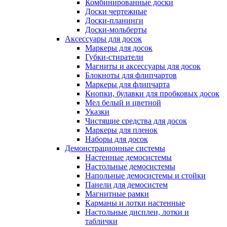
Комбинированные доски
Доски чертежные
Доски-планинги
Доски-мольберты
Аксессуары для досок
Маркеры для досок
Губки-стиратели
Магниты и аксессуары для досок
Блокноты для флипчартов
Маркеры для флипчарта
Кнопки, булавки для пробковых досок
Мел белый и цветной
Указки
Чистящие средства для досок
Маркеры для пленок
Наборы для досок
Демонстрационные системы
Настенные демосистемы
Настольные демосистемы
Напольные демосистемы и стойки
Панели для демосистем
Магнитные рамки
Карманы и лотки настенные
Настольные дисплеи, лотки и
таблички