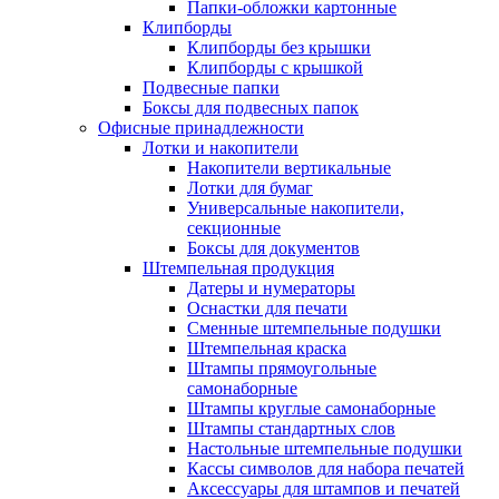
Папки-обложки картонные
Клипборды
Клипборды без крышки
Клипборды с крышкой
Подвесные папки
Боксы для подвесных папок
Офисные принадлежности
Лотки и накопители
Накопители вертикальные
Лотки для бумаг
Универсальные накопители,
секционные
Боксы для документов
Штемпельная продукция
Датеры и нумераторы
Оснастки для печати
Сменные штемпельные подушки
Штемпельная краска
Штампы прямоугольные
самонаборные
Штампы круглые самонаборные
Штампы стандартных слов
Настольные штемпельные подушки
Кассы символов для набора печатей
Аксессуары для штампов и печатей