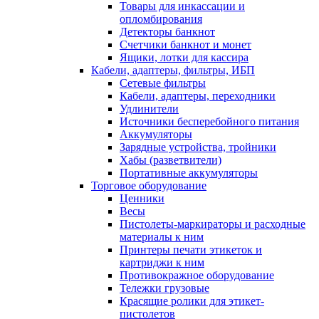
Товары для инкассации и
опломбирования
Детекторы банкнот
Счетчики банкнот и монет
Ящики, лотки для кассира
Кабели, адаптеры, фильтры, ИБП
Сетевые фильтры
Кабели, адаптеры, переходники
Удлинители
Источники бесперебойного питания
Аккумуляторы
Зарядные устройства, тройники
Хабы (разветвители)
Портативные аккумуляторы
Торговое оборудование
Ценники
Весы
Пистолеты-маркираторы и расходные
материалы к ним
Принтеры печати этикеток и
картриджи к ним
Противокражное оборудование
Тележки грузовые
Красящие ролики для этикет-
пистолетов