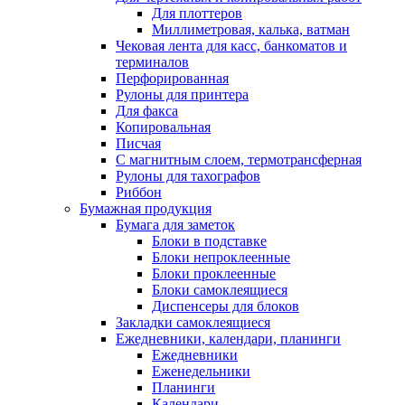
Для плоттеров
Миллиметровая, калька, ватман
Чековая лента для касс, банкоматов и
терминалов
Перфорированная
Рулоны для принтера
Для факса
Копировальная
Писчая
С магнитным слоем, термотрансферная
Рулоны для тахографов
Риббон
Бумажная продукция
Бумага для заметок
Блоки в подставке
Блоки непроклеенные
Блоки проклеенные
Блоки самоклеящиеся
Диспенсеры для блоков
Закладки самоклеящиеся
Ежедневники, календари, планинги
Ежедневники
Еженедельники
Планинги
Календари