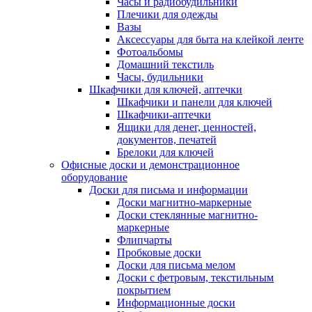
Часы и радиобудильники
Плечики для одежды
Вазы
Аксессуары для быта на клейкой ленте
Фотоальбомы
Домашний текстиль
Часы, будильники
Шкафчики для ключей, аптечки
Шкафчики и панели для ключей
Шкафчики-аптечки
Ящики для денег, ценностей,
документов, печатей
Брелоки для ключей
Офисные доски и демонстрационное
оборудование
Доски для письма и информации
Доски магнитно-маркерные
Доски стеклянные магнитно-
маркерные
Флипчарты
Пробковые доски
Доски для письма мелом
Доски с фетровым, текстильным
покрытием
Информационные доски