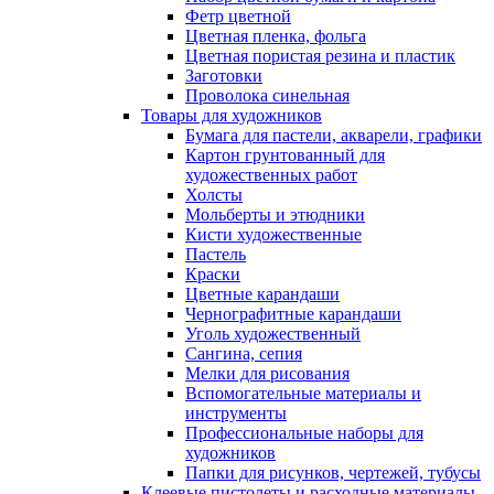
Фетр цветной
Цветная пленка, фольга
Цветная пористая резина и пластик
Заготовки
Проволока синельная
Товары для художников
Бумага для пастели, акварели, графики
Картон грунтованный для
художественных работ
Холсты
Мольберты и этюдники
Кисти художественные
Пастель
Краски
Цветные карандаши
Чернографитные карандаши
Уголь художественный
Сангина, сепия
Мелки для рисования
Вспомогательные материалы и
инструменты
Профессиональные наборы для
художников
Папки для рисунков, чертежей, тубусы
Клеевые пистолеты и расходные материалы