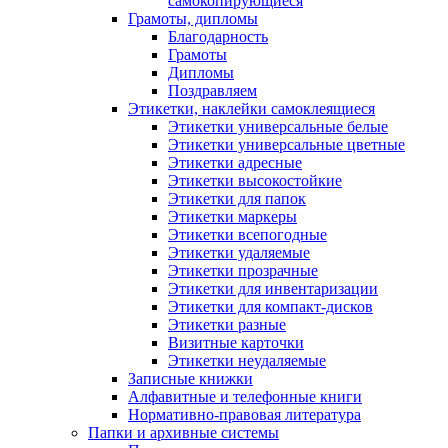
самокопирующиеся
Грамоты, дипломы
Благодарность
Грамоты
Дипломы
Поздравляем
Этикетки, наклейки самоклеящиеся
Этикетки универсальные белые
Этикетки универсальные цветные
Этикетки адресные
Этикетки высокостойкие
Этикетки для папок
Этикетки маркеры
Этикетки всепогодные
Этикетки удаляемые
Этикетки прозрачные
Этикетки для инвентаризации
Этикетки для компакт-дисков
Этикетки разные
Визитные карточки
Этикетки неудаляемые
Записные книжки
Алфавитные и телефонные книги
Нормативно-правовая литература
Папки и архивные системы