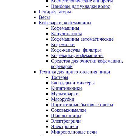
Косметологические аппараты
Приборы для укладки волос
Рециркуляторы
Весы
Кофеварки, кофемашины
Кофемашины
Капучинаторы
Кофемашины автоматические
Кофемолки
Кофе-капсулы, фильтры
Кофеварки, кофемашины
Средства для очистки кофемашин,
кофеварок
Техника для приготовления пищи
Тостеры
Блендеры и миксеры
Кипятильники
Мультиварки
Мясорубки
Портативные бытовые плиты
Соковыжималки
Шашлычницы
Электрогрили
Электропечи
Микроволновые печи