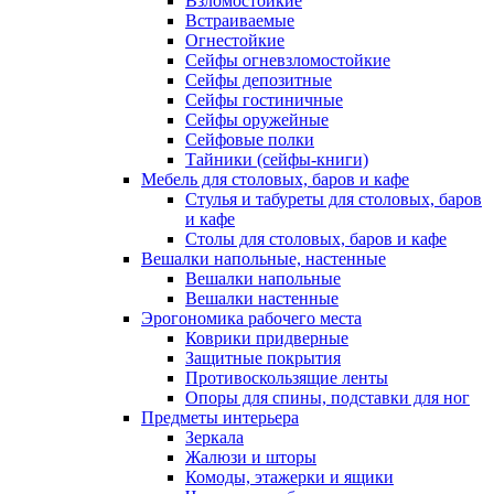
Взломостойкие
Встраиваемые
Огнестойкие
Сейфы огневзломостойкие
Сейфы депозитные
Сейфы гостиничные
Сейфы оружейные
Сейфовые полки
Тайники (сейфы-книги)
Мебель для столовых, баров и кафе
Стулья и табуреты для столовых, баров
и кафе
Столы для столовых, баров и кафе
Вешалки напольные, настенные
Вешалки напольные
Вешалки настенные
Эрогономика рабочего места
Коврики придверные
Защитные покрытия
Противоскользящие ленты
Опоры для спины, подставки для ног
Предметы интерьера
Зеркала
Жалюзи и шторы
Комоды, этажерки и ящики