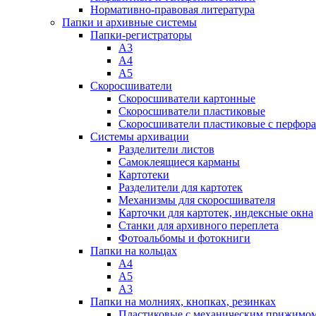
Нормативно-правовая литература
Папки и архивные системы
Папки-регистраторы
А3
А4
А5
Скоросшиватели
Скоросшиватели картонные
Скоросшиватели пластиковые
Скоросшиватели пластиковые с перфор
Системы архивации
Разделители листов
Самоклеящиеся карманы
Картотеки
Разделители для картотек
Механизмы для скоросшивателя
Карточки для картотек, индексные окна
Станки для архивного переплета
Фотоальбомы и фотокниги
Папки на кольцах
А4
А5
А3
Папки на молниях, кнопках, резинках
Пластиковые с механическим прижимо