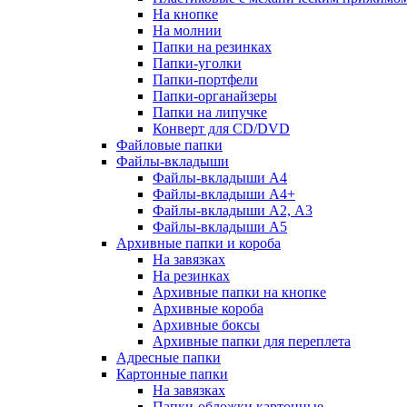
На кнопке
На молнии
Папки на резинках
Папки-уголки
Папки-портфели
Папки-органайзеры
Папки на липучке
Конверт для CD/DVD
Файловые папки
Файлы-вкладыши
Файлы-вкладыши А4
Файлы-вкладыши А4+
Файлы-вкладыши А2, А3
Файлы-вкладыши А5
Архивные папки и короба
На завязках
На резинках
Архивные папки на кнопке
Архивные короба
Архивные боксы
Архивные папки для переплета
Адресные папки
Картонные папки
На завязках
Папки-обложки картонные