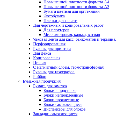
Повышенной плотности формата А4
Повышенной плотности формата А3
Бумага цветная для оргтехники
Фотобумага
Пленки для печати
Для чертежных и копировальных работ
Для плоттеров
Миллиметровая, калька, ватман
Чековая лента для касс, банкоматов и термина
Перфорированная
Рулоны для принтера
Для факса
Копировальная
Писчая
С магнитным слоем, термотрансферная
Рулоны для тахографов
Риббон
Бумажная продукция
Бумага для заметок
Блоки в подставке
Блоки непроклеенные
Блоки проклеенные
Блоки самоклеящиеся
Диспенсеры для блоков
Закладки самоклеящиеся