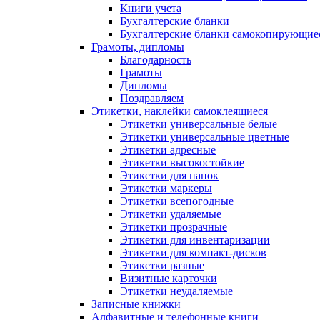
Книги учета
Бухгалтерские бланки
Бухгалтерские бланки самокопирующие
Грамоты, дипломы
Благодарность
Грамоты
Дипломы
Поздравляем
Этикетки, наклейки самоклеящиеся
Этикетки универсальные белые
Этикетки универсальные цветные
Этикетки адресные
Этикетки высокостойкие
Этикетки для папок
Этикетки маркеры
Этикетки всепогодные
Этикетки удаляемые
Этикетки прозрачные
Этикетки для инвентаризации
Этикетки для компакт-дисков
Этикетки разные
Визитные карточки
Этикетки неудаляемые
Записные книжки
Алфавитные и телефонные книги