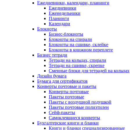
Ежедневники, календари, планинги
Ежедневники
Еженедельники
Планинги
Календари
Блокноты
Бизнес-блокноты
Блокноты на спирали
Блокноты на сшивке, склейке
Блокноты в книжном переплете
Бизнес тетради
Тетради на кольцах, спирали
Тетради на сшивке, скрепке
Сменные блоки для тетрадей на кольцах
Дизайн бумага
Бумага для сертификатов
Конверты почтовые и пакеты
Конверты почтовые
Пакеты почтовые
Пакеты с воздушной подушкой
Пакеты почтовые полиэтилен
Сейф-пакеты
Самоклеящиеся конверты
Бухгалтерские книги и бланки
Книги и бланки специализированные