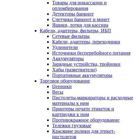
Товары для инкассации и
опломбирования
Детекторы банкнот
Счетчики банкнот и монет
Ящики, лотки для кассира
Кабели, адаптеры, фильтры, ИБП
Сетевые фильтры
Кабели, адаптеры, переходники
Удлинители
Источники бесперебойного питания
Аккумуляторы
Зарядные устройства, тройники
Хабы (разветвители)
Портативные аккумуляторы
Торговое оборудование
Ценники
Весы
Пистолеты-маркираторы и расходные
материалы к ним
Принтеры печати этикеток и
картриджи к ним
Противокражное оборудование
Тележки грузовые
Красящие ролики для этикет-
пистолетов