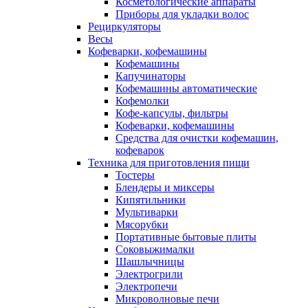
Косметологические аппараты
Приборы для укладки волос
Рециркуляторы
Весы
Кофеварки, кофемашины
Кофемашины
Капучинаторы
Кофемашины автоматические
Кофемолки
Кофе-капсулы, фильтры
Кофеварки, кофемашины
Средства для очистки кофемашин,
кофеварок
Техника для приготовления пищи
Тостеры
Блендеры и миксеры
Кипятильники
Мультиварки
Мясорубки
Портативные бытовые плиты
Соковыжималки
Шашлычницы
Электрогрили
Электропечи
Микроволновые печи