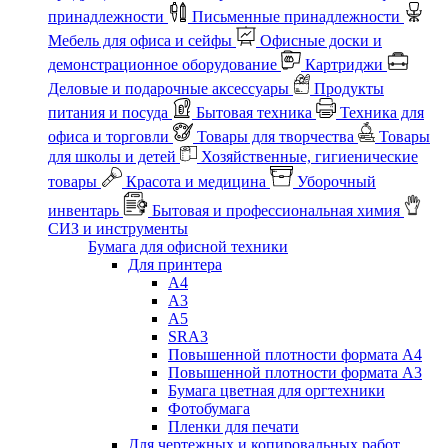
принадлежности
Письменные принадлежности
Мебель для офиса и сейфы
Офисные доски и
демонстрационное оборудование
Картриджи
Деловые и подарочные аксессуары
Продукты
питания и посуда
Бытовая техника
Техника для
офиса и торговли
Товары для творчества
Товары
для школы и детей
Хозяйственные, гигиенические
товары
Красота и медицина
Уборочный
инвентарь
Бытовая и профессиональная химия
СИЗ и инструменты
Бумага для офисной техники
Для принтера
А4
А3
А5
SRA3
Повышенной плотности формата А4
Повышенной плотности формата А3
Бумага цветная для оргтехники
Фотобумага
Пленки для печати
Для чертежных и копировальных работ