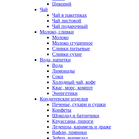
Цикорий
Чай
Чай в пакетиках
Чай листовой
Чай подарочный
Молоко, сливки
Молоко
Молоко сгущенное
Сливки питьевые
Сливки сухие
Вода, напитки
Вода
Лимонады
Соки
Холодный чай, кофе
Квас, морс, компот
Энергетики
Кондитерские изделия
Печенье, сухари и сушки
Конфеты
Шоколад и батончики
Круассаны, пироги
Леденцы, карамель и драже
Вафли, пряники
Зефир, мармелад