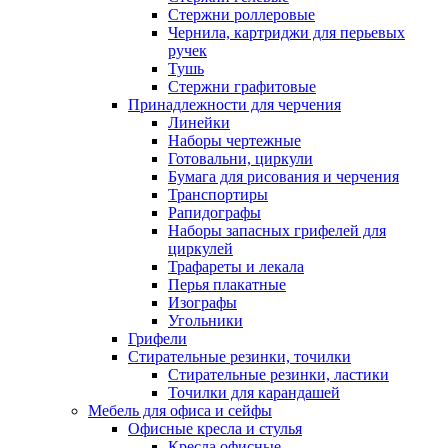
Стержни роллеровые
Чернила, картриджи для перьевых
ручек
Тушь
Стержни графитовые
Принадлежности для черчения
Линейки
Наборы чертежные
Готовальни, циркули
Бумага для рисования и черчения
Транспортиры
Рапидографы
Наборы запасных грифелей для
циркулей
Трафареты и лекала
Перья плакатные
Изографы
Угольники
Грифели
Стирательные резинки, точилки
Стирательные резинки, ластики
Точилки для карандашей
Мебель для офиса и сейфы
Офисные кресла и стулья
Кресла офисные