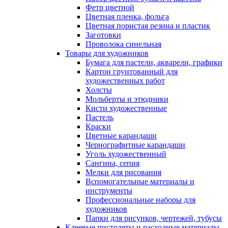
Фетр цветной
Цветная пленка, фольга
Цветная пористая резина и пластик
Заготовки
Проволока синельная
Товары для художников
Бумага для пастели, акварели, графики
Картон грунтованный для
художественных работ
Холсты
Мольберты и этюдники
Кисти художественные
Пастель
Краски
Цветные карандаши
Чернографитные карандаши
Уголь художественный
Сангина, сепия
Мелки для рисования
Вспомогательные материалы и
инструменты
Профессиональные наборы для
художников
Папки для рисунков, чертежей, тубусы
Клеевые пистолеты и расходные материалы