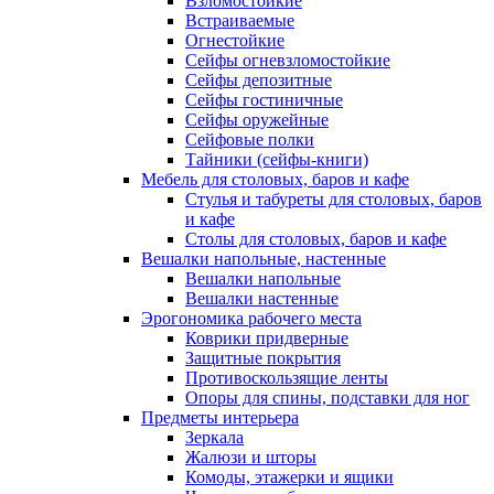
Взломостойкие
Встраиваемые
Огнестойкие
Сейфы огневзломостойкие
Сейфы депозитные
Сейфы гостиничные
Сейфы оружейные
Сейфовые полки
Тайники (сейфы-книги)
Мебель для столовых, баров и кафе
Стулья и табуреты для столовых, баров
и кафе
Столы для столовых, баров и кафе
Вешалки напольные, настенные
Вешалки напольные
Вешалки настенные
Эрогономика рабочего места
Коврики придверные
Защитные покрытия
Противоскользящие ленты
Опоры для спины, подставки для ног
Предметы интерьера
Зеркала
Жалюзи и шторы
Комоды, этажерки и ящики