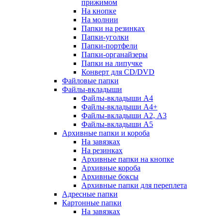
прижимом
На кнопке
На молнии
Папки на резинках
Папки-уголки
Папки-портфели
Папки-органайзеры
Папки на липучке
Конверт для CD/DVD
Файловые папки
Файлы-вкладыши
Файлы-вкладыши А4
Файлы-вкладыши А4+
Файлы-вкладыши А2, А3
Файлы-вкладыши А5
Архивные папки и короба
На завязках
На резинках
Архивные папки на кнопке
Архивные короба
Архивные боксы
Архивные папки для переплета
Адресные папки
Картонные папки
На завязках