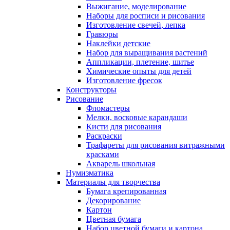
Выжигание, моделирование
Наборы для росписи и рисования
Изготовление свечей, лепка
Гравюры
Наклейки детские
Набор для выращивания растений
Аппликации, плетение, шитье
Химические опыты для детей
Изготовление фресок
Конструкторы
Рисование
Фломастеры
Мелки, восковые карандаши
Кисти для рисования
Раскраски
Трафареты для рисования витражными
красками
Акварель школьная
Нумизматика
Материалы для творчества
Бумага крепированная
Декорирование
Картон
Цветная бумага
Набор цветной бумаги и картона