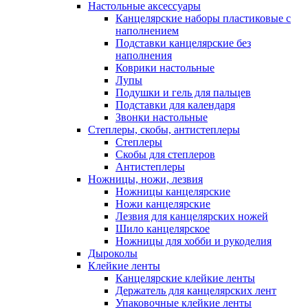
Настольные аксессуары
Канцелярские наборы пластиковые с
наполнением
Подставки канцелярские без
наполнения
Коврики настольные
Лупы
Подушки и гель для пальцев
Подставки для календаря
Звонки настольные
Степлеры, скобы, антистеплеры
Степлеры
Скобы для степлеров
Антистеплеры
Ножницы, ножи, лезвия
Ножницы канцелярские
Ножи канцелярские
Лезвия для канцелярских ножей
Шило канцелярское
Ножницы для хобби и рукоделия
Дыроколы
Клейкие ленты
Канцелярские клейкие ленты
Держатель для канцелярских лент
Упаковочные клейкие ленты