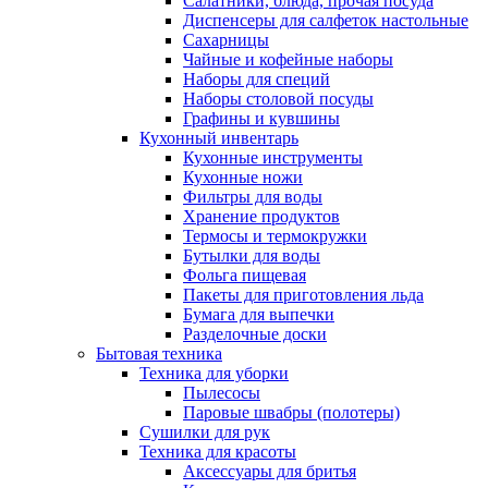
Салатники, блюда, прочая посуда
Диспенсеры для салфеток настольные
Сахарницы
Чайные и кофейные наборы
Наборы для специй
Наборы столовой посуды
Графины и кувшины
Кухонный инвентарь
Кухонные инструменты
Кухонные ножи
Фильтры для воды
Хранение продуктов
Термосы и термокружки
Бутылки для воды
Фольга пищевая
Пакеты для приготовления льда
Бумага для выпечки
Разделочные доски
Бытовая техника
Техника для уборки
Пылесосы
Паровые швабры (полотеры)
Сушилки для рук
Техника для красоты
Аксессуары для бритья