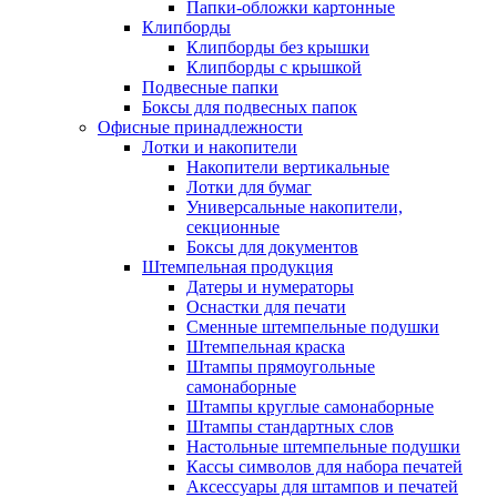
Папки-обложки картонные
Клипборды
Клипборды без крышки
Клипборды с крышкой
Подвесные папки
Боксы для подвесных папок
Офисные принадлежности
Лотки и накопители
Накопители вертикальные
Лотки для бумаг
Универсальные накопители,
секционные
Боксы для документов
Штемпельная продукция
Датеры и нумераторы
Оснастки для печати
Сменные штемпельные подушки
Штемпельная краска
Штампы прямоугольные
самонаборные
Штампы круглые самонаборные
Штампы стандартных слов
Настольные штемпельные подушки
Кассы символов для набора печатей
Аксессуары для штампов и печатей