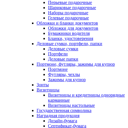
Перьевые подарочные
Шариковые подарочные
Наборы подарочные
Гелевые подарочные
Обложки и бланки документов
Обложки для документов
Бумажники водителя
Бланки, удостоверения
Деловые сумки, портфели, папки
Деловые сумки
Портфели
Деловые папки
Портмоне, футляры, зажимы для купюр
Портмоне
Футляры, чехлы
Зажимы для купюр
Зонты
Визитницы
Визитницы и кредитницы однорядные
карманные
Визитницы настольные
Государственная символика
Наградная продукция
Дизайн-бумага
Сертификат-бумага