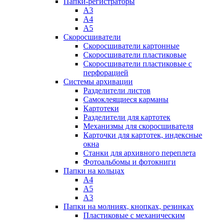
Папки-регистраторы
А3
А4
А5
Скоросшиватели
Скоросшиватели картонные
Скоросшиватели пластиковые
Скоросшиватели пластиковые с
перфорацией
Системы архивации
Разделители листов
Самоклеящиеся карманы
Картотеки
Разделители для картотек
Механизмы для скоросшивателя
Карточки для картотек, индексные
окна
Станки для архивного переплета
Фотоальбомы и фотокниги
Папки на кольцах
А4
А5
А3
Папки на молниях, кнопках, резинках
Пластиковые с механическим