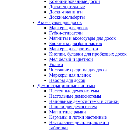
Комбинированные доски
Доски чертежные
Доски-планинги
Доски-мольберты
Аксессуары для досок
Маркеры для досок
Губки-стиратели
Магниты и аксессуары для досок
Блокноты для флипчартов
Маркеры для флипчарта
Кнопки, булавки для пробковых досок
Мел белый и цветной
Указки
Чистящие средства для досок
Маркеры для пленок
Наборы для досок
Демонстрационные системы
Настенные демосистемы
Настольные демосистемы
Напольные демосистемы и стойки
Панели для демосистем
Магнитные рамки
Карманы и лотки настенные
Настольные дисплеи, лотки и
таблички