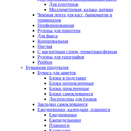
Для плоттеров
Миллиметровая, калька, ватман
Чековая лента для касс, банкоматов и
терминалов
Перфорированная
Рулоны для принтера
Для факса
Копировальная
Писчая
С магнитным слоем, термотрансферная
Рулоны для тахографов
Риббон
Бумажная продукция
Бумага для заметок
Блоки в подставке
Блоки непроклеенные
Блоки проклеенные
Блоки самоклеящиеся
Диспенсеры для блоков
Закладки самоклеящиеся
Ежедневники, календари, планинги
Ежедневники
Еженедельники
Планинги
Календари