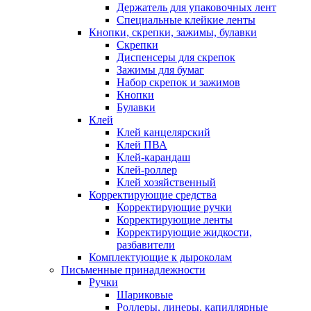
Держатель для упаковочных лент
Специальные клейкие ленты
Кнопки, скрепки, зажимы, булавки
Скрепки
Диспенсеры для скрепок
Зажимы для бумаг
Набор скрепок и зажимов
Кнопки
Булавки
Клей
Клей канцелярский
Клей ПВА
Клей-карандаш
Клей-роллер
Клей хозяйственный
Корректирующие средства
Корректирующие ручки
Корректирующие ленты
Корректирующие жидкости,
разбавители
Комплектующие к дыроколам
Письменные принадлежности
Ручки
Шариковые
Роллеры, линеры, капиллярные