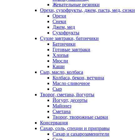
Жевательные резинки
Орехи, сухофрукты, джем, паста, мед, снэки
Орехи
Снеки
Джем, мед
Сухофрукты
Сухие завтраки, батончики
Батончики
Готовые завтраки
Хлопья
Мюсли
Каши
Сыр, масло, колбаса
Колбаса, бекон, ветчина
Масло сливочное
Сыр
Творог, сметана, йогурты
Йогурт, десерты
Майонез
Сметана
Творог, творожные сырки
Консервация
Сахар, соль, специи и приправы
Сахар и сахарозаменители
Соль