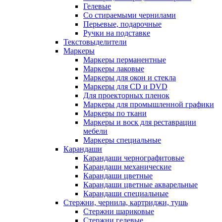
Гелевые
Со стираемыми чернилами
Перьевые, подарочные
Ручки на подставке
Текстовыделители
Маркеры
Маркеры перманентные
Маркеры лаковые
Маркеры для окон и стекла
Маркеры для CD и DVD
Для проекторных пленок
Маркеры для промышленной графики
Маркеры по ткани
Маркеры и воск для реставрации
мебели
Маркеры специальные
Карандаши
Карандаши чернографитовые
Карандаши механические
Карандаши цветные
Карандаши цветные акварельные
Карандаши специальные
Стержни, чернила, картриджи, тушь
Стержни шариковые
Стержни гелевые