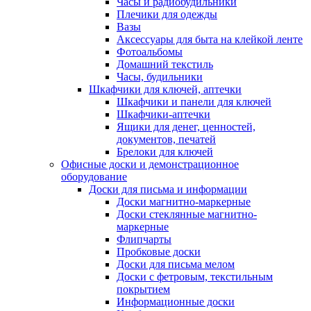
Часы и радиобудильники
Плечики для одежды
Вазы
Аксессуары для быта на клейкой ленте
Фотоальбомы
Домашний текстиль
Часы, будильники
Шкафчики для ключей, аптечки
Шкафчики и панели для ключей
Шкафчики-аптечки
Ящики для денег, ценностей,
документов, печатей
Брелоки для ключей
Офисные доски и демонстрационное
оборудование
Доски для письма и информации
Доски магнитно-маркерные
Доски стеклянные магнитно-
маркерные
Флипчарты
Пробковые доски
Доски для письма мелом
Доски с фетровым, текстильным
покрытием
Информационные доски