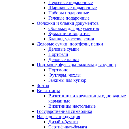
Перьевые подарочные
Шариковые подарочные
Наборы подарочные
Гелевые подарочные
Обложки и бланки документов
Обложки для документов
Бумажники водителя
Бланки, удостоверения
Деловые сумки, портфели, папки
Деловые сумки
Портфели
Деловые папки
Портмоне, футляры, зажимы для купюр
Портмоне
Футляры, чехлы
Зажимы для купюр
Зонты
Визитницы
Визитницы и кредитницы однорядные
карманные
Визитницы настольные
Государственная символика
Наградная продукция
Дизайн-бумага
Сертификат-бумага