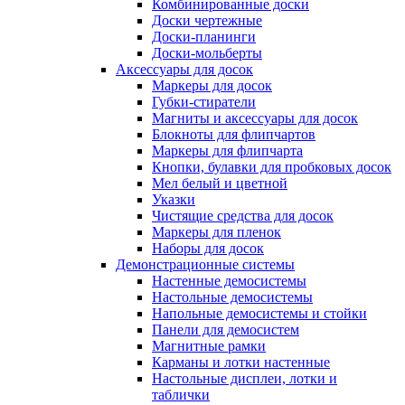
Комбинированные доски
Доски чертежные
Доски-планинги
Доски-мольберты
Аксессуары для досок
Маркеры для досок
Губки-стиратели
Магниты и аксессуары для досок
Блокноты для флипчартов
Маркеры для флипчарта
Кнопки, булавки для пробковых досок
Мел белый и цветной
Указки
Чистящие средства для досок
Маркеры для пленок
Наборы для досок
Демонстрационные системы
Настенные демосистемы
Настольные демосистемы
Напольные демосистемы и стойки
Панели для демосистем
Магнитные рамки
Карманы и лотки настенные
Настольные дисплеи, лотки и
таблички