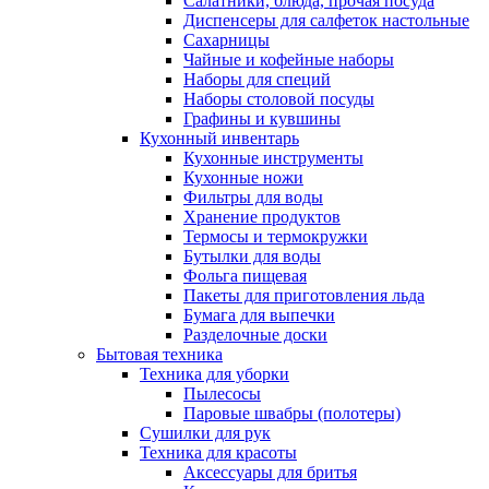
Салатники, блюда, прочая посуда
Диспенсеры для салфеток настольные
Сахарницы
Чайные и кофейные наборы
Наборы для специй
Наборы столовой посуды
Графины и кувшины
Кухонный инвентарь
Кухонные инструменты
Кухонные ножи
Фильтры для воды
Хранение продуктов
Термосы и термокружки
Бутылки для воды
Фольга пищевая
Пакеты для приготовления льда
Бумага для выпечки
Разделочные доски
Бытовая техника
Техника для уборки
Пылесосы
Паровые швабры (полотеры)
Сушилки для рук
Техника для красоты
Аксессуары для бритья