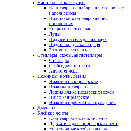
Настольные аксессуары
Канцелярские наборы пластиковые с
наполнением
Подставки канцелярские без
наполнения
Коврики настольные
Лупы
Подушки и гель для пальцев
Подставки для календаря
Звонки настольные
Степлеры, скобы, антистеплеры
Степлеры
Скобы для степлеров
Антистеплеры
Ножницы, ножи, лезвия
Ножницы канцелярские
Ножи канцелярские
Лезвия для канцелярских ножей
Шило канцелярское
Ножницы для хобби и рукоделия
Дыроколы
Клейкие ленты
Канцелярские клейкие ленты
Держатель для канцелярских лент
Упаковочные клейкие ленты