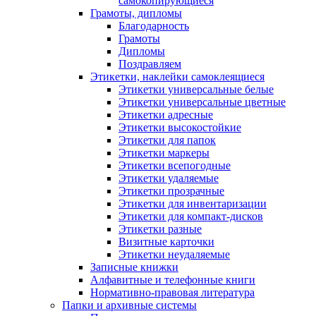
самокопирующиеся
Грамоты, дипломы
Благодарность
Грамоты
Дипломы
Поздравляем
Этикетки, наклейки самоклеящиеся
Этикетки универсальные белые
Этикетки универсальные цветные
Этикетки адресные
Этикетки высокостойкие
Этикетки для папок
Этикетки маркеры
Этикетки всепогодные
Этикетки удаляемые
Этикетки прозрачные
Этикетки для инвентаризации
Этикетки для компакт-дисков
Этикетки разные
Визитные карточки
Этикетки неудаляемые
Записные книжки
Алфавитные и телефонные книги
Нормативно-правовая литература
Папки и архивные системы