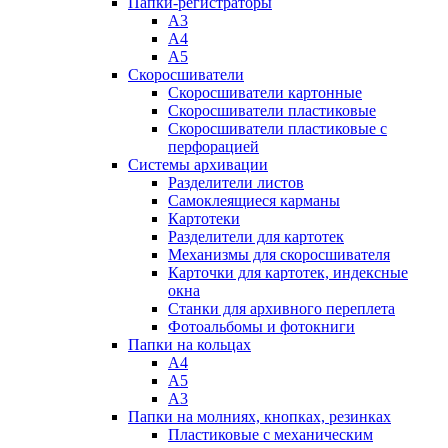
Папки-регистраторы
А3
А4
А5
Скоросшиватели
Скоросшиватели картонные
Скоросшиватели пластиковые
Скоросшиватели пластиковые с
перфорацией
Системы архивации
Разделители листов
Самоклеящиеся карманы
Картотеки
Разделители для картотек
Механизмы для скоросшивателя
Карточки для картотек, индексные
окна
Станки для архивного переплета
Фотоальбомы и фотокниги
Папки на кольцах
А4
А5
А3
Папки на молниях, кнопках, резинках
Пластиковые с механическим