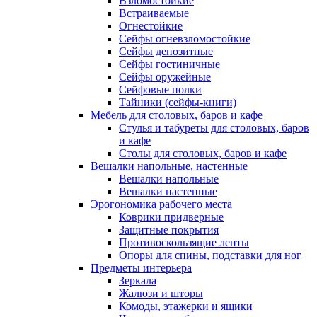
Взломостойкие
Встраиваемые
Огнестойкие
Сейфы огневзломостойкие
Сейфы депозитные
Сейфы гостиничные
Сейфы оружейные
Сейфовые полки
Тайники (сейфы-книги)
Мебель для столовых, баров и кафе
Стулья и табуреты для столовых, баров
и кафе
Столы для столовых, баров и кафе
Вешалки напольные, настенные
Вешалки напольные
Вешалки настенные
Эрогономика рабочего места
Коврики придверные
Защитные покрытия
Противоскользящие ленты
Опоры для спины, подставки для ног
Предметы интерьера
Зеркала
Жалюзи и шторы
Комоды, этажерки и ящики