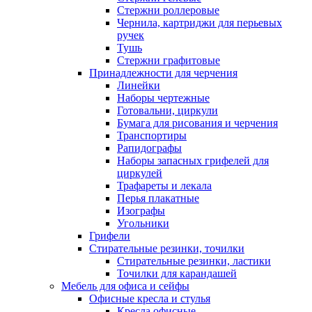
Стержни роллеровые
Чернила, картриджи для перьевых
ручек
Тушь
Стержни графитовые
Принадлежности для черчения
Линейки
Наборы чертежные
Готовальни, циркули
Бумага для рисования и черчения
Транспортиры
Рапидографы
Наборы запасных грифелей для
циркулей
Трафареты и лекала
Перья плакатные
Изографы
Угольники
Грифели
Стирательные резинки, точилки
Стирательные резинки, ластики
Точилки для карандашей
Мебель для офиса и сейфы
Офисные кресла и стулья
Кресла офисные