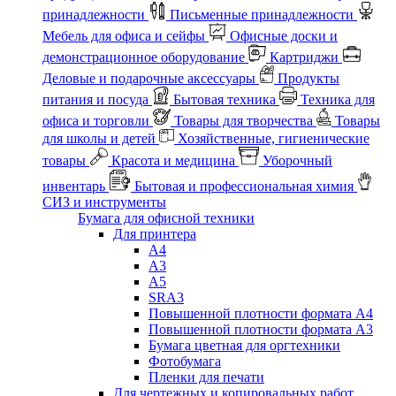
принадлежности
Письменные принадлежности
Мебель для офиса и сейфы
Офисные доски и
демонстрационное оборудование
Картриджи
Деловые и подарочные аксессуары
Продукты
питания и посуда
Бытовая техника
Техника для
офиса и торговли
Товары для творчества
Товары
для школы и детей
Хозяйственные, гигиенические
товары
Красота и медицина
Уборочный
инвентарь
Бытовая и профессиональная химия
СИЗ и инструменты
Бумага для офисной техники
Для принтера
А4
А3
А5
SRA3
Повышенной плотности формата А4
Повышенной плотности формата А3
Бумага цветная для оргтехники
Фотобумага
Пленки для печати
Для чертежных и копировальных работ