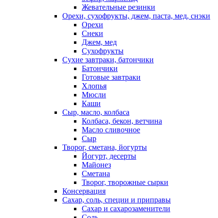
Жевательные резинки
Орехи, сухофрукты, джем, паста, мед, снэки
Орехи
Снеки
Джем, мед
Сухофрукты
Сухие завтраки, батончики
Батончики
Готовые завтраки
Хлопья
Мюсли
Каши
Сыр, масло, колбаса
Колбаса, бекон, ветчина
Масло сливочное
Сыр
Творог, сметана, йогурты
Йогурт, десерты
Майонез
Сметана
Творог, творожные сырки
Консервация
Сахар, соль, специи и приправы
Сахар и сахарозаменители
Соль