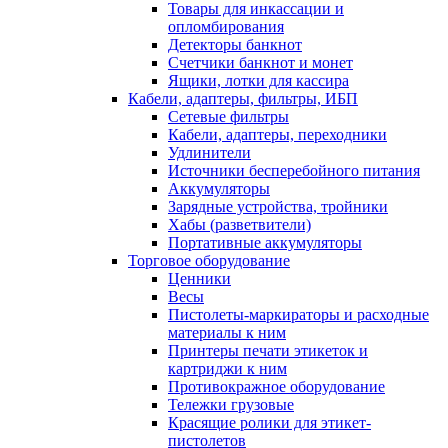
Товары для инкассации и
опломбирования
Детекторы банкнот
Счетчики банкнот и монет
Ящики, лотки для кассира
Кабели, адаптеры, фильтры, ИБП
Сетевые фильтры
Кабели, адаптеры, переходники
Удлинители
Источники бесперебойного питания
Аккумуляторы
Зарядные устройства, тройники
Хабы (разветвители)
Портативные аккумуляторы
Торговое оборудование
Ценники
Весы
Пистолеты-маркираторы и расходные
материалы к ним
Принтеры печати этикеток и
картриджи к ним
Противокражное оборудование
Тележки грузовые
Красящие ролики для этикет-
пистолетов