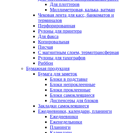
Для плоттеров
Миллиметровая, калька, ватман
Чековая лента для касс, банкоматов и
терминалов
Перфорированная
Рулоны для принтера
Для факса
Копировальная
Писчая
С магнитным слоем, термотрансферная
Рулоны для тахографов
Риббон
Бумажная продукция
Бумага для заметок
Блоки в подставке
Блоки непроклеенные
Блоки проклеенные
Блоки самоклеящиеся
Диспенсеры для блоков
Закладки самоклеящиеся
Ежедневники, календари, планинги
Ежедневники
Еженедельники
Планинги
Календари