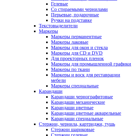
Гелевые
Со стираемыми чернилами
Перьевые, подарочные
Ручки на подставке
Текстовыделители
Маркеры
Маркеры перманентные
Маркеры лаковые
Маркеры для окон и стекла
Маркеры для CD и DVD
Для проекторных пленок
Маркеры для промышленной графики
Маркеры по ткани
Маркеры и воск для реставрации
мебели
Маркеры специальные
Карандаши
Карандаши чернографитовые
Карандаши механические
Карандаши цветные
Карандаши цветные акварельные
Карандаши специальные
Стержни, чернила, картриджи, тушь
Стержни шариковые
Стержни гелевые