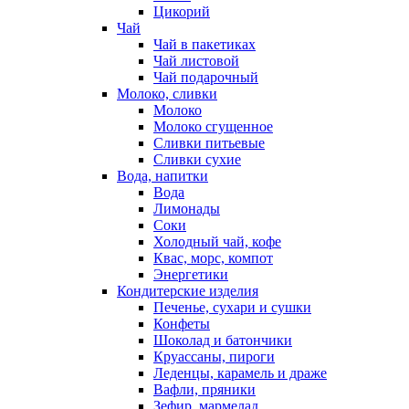
Цикорий
Чай
Чай в пакетиках
Чай листовой
Чай подарочный
Молоко, сливки
Молоко
Молоко сгущенное
Сливки питьевые
Сливки сухие
Вода, напитки
Вода
Лимонады
Соки
Холодный чай, кофе
Квас, морс, компот
Энергетики
Кондитерские изделия
Печенье, сухари и сушки
Конфеты
Шоколад и батончики
Круассаны, пироги
Леденцы, карамель и драже
Вафли, пряники
Зефир, мармелад