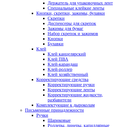
Держатель для упаковочных лент
Специальные клейкие ленты
Кнопки, скрепки, зажимы, булавки
Скрепки
Диспенсеры для скрепок
Зажимы для бумаг
Набор скрепок и зажимов
Кнопки
Булавки
Клей
Клей канцелярский
Клей ПВА
Клей-карандаш
Клей-роллер
Клей хозяйственный
Корректирующие средства
Корректирующие ручки
Корректирующие ленты
Корректирующие жидкости,
разбавители
Комплектующие к дыроколам
Письменные принадлежности
Ручки
Шариковые
Роллеры, линеры, капиллярные