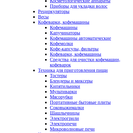
Косметологические аппараты
Приборы для укладки волос
Рециркуляторы
Весы
Кофеварки, кофемашины
Кофемашины
Капучинаторы
Кофемашины автоматические
Кофемолки
Кофе-капсулы, фильтры
Кофеварки, кофемашины
Средства для очистки кофемашин,
кофеварок
Техника для приготовления пищи
Тостеры
Блендеры и миксеры
Кипятильники
Мультиварки
Мясорубки
Портативные бытовые плиты
Соковыжималки
Шашлычницы
Электрогрили
Электропечи
Микроволновые печи