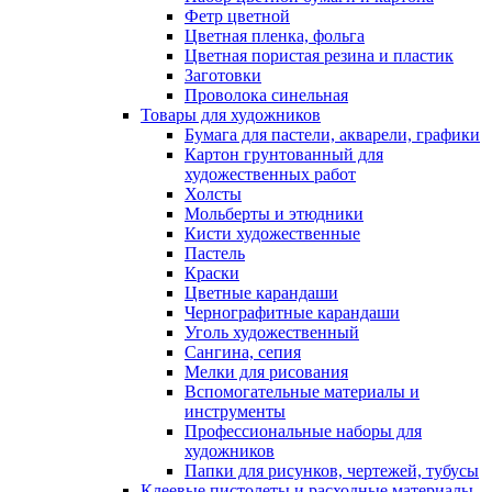
Фетр цветной
Цветная пленка, фольга
Цветная пористая резина и пластик
Заготовки
Проволока синельная
Товары для художников
Бумага для пастели, акварели, графики
Картон грунтованный для
художественных работ
Холсты
Мольберты и этюдники
Кисти художественные
Пастель
Краски
Цветные карандаши
Чернографитные карандаши
Уголь художественный
Сангина, сепия
Мелки для рисования
Вспомогательные материалы и
инструменты
Профессиональные наборы для
художников
Папки для рисунков, чертежей, тубусы
Клеевые пистолеты и расходные материалы