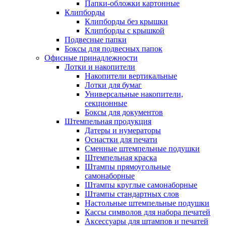
Папки-обложки картонные
Клипборды
Клипборды без крышки
Клипборды с крышкой
Подвесные папки
Боксы для подвесных папок
Офисные принадлежности
Лотки и накопители
Накопители вертикальные
Лотки для бумаг
Универсальные накопители,
секционные
Боксы для документов
Штемпельная продукция
Датеры и нумераторы
Оснастки для печати
Сменные штемпельные подушки
Штемпельная краска
Штампы прямоугольные
самонаборные
Штампы круглые самонаборные
Штампы стандартных слов
Настольные штемпельные подушки
Кассы символов для набора печатей
Аксессуары для штампов и печатей