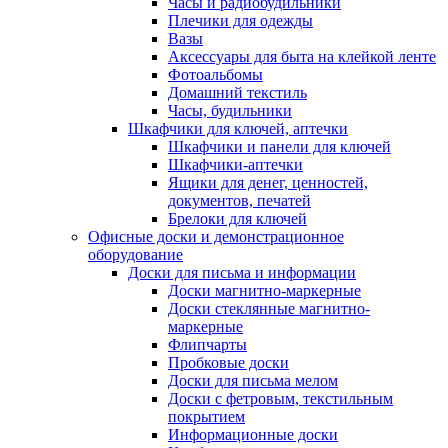
Часы и радиобудильники
Плечики для одежды
Вазы
Аксессуары для быта на клейкой ленте
Фотоальбомы
Домашний текстиль
Часы, будильники
Шкафчики для ключей, аптечки
Шкафчики и панели для ключей
Шкафчики-аптечки
Ящики для денег, ценностей,
документов, печатей
Брелоки для ключей
Офисные доски и демонстрационное
оборудование
Доски для письма и информации
Доски магнитно-маркерные
Доски стеклянные магнитно-
маркерные
Флипчарты
Пробковые доски
Доски для письма мелом
Доски с фетровым, текстильным
покрытием
Информационные доски