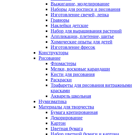
Выжигание, моделирование
Наборы для росписи и рисования
Изготовление свечей, лепка
Гравюры
Наклейки детские
Набор для выращивания растений
Аппликации, плетение, шитье
Химические опыты для детей
Изготовление фресок
Конструкторы
Рисование
Фломастеры
Мелки, восковые карандаши
Кисти для рисования
Раскраски
Трафареты для рисования витражными
красками
Акварель школьная
Нумизматика
Материалы для творчества
Бумага крепированная
Декорирование
Картон
Цветная бумага
Набор цветной бумаги и картона