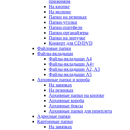
прижимом
На кнопке
На молнии
Папки на резинках
Папки-уголки
Папки-портфели
Папки-органайзеры
Папки на липучке
Конверт для CD/DVD
Файловые папки
Файлы-вкладыши
Файлы-вкладыши А4
Файлы-вкладыши А4+
Файлы-вкладыши А2, А3
Файлы-вкладыши А5
Архивные папки и короба
На завязках
На резинках
Архивные папки на кнопке
Архивные короба
Архивные боксы
Архивные папки для переплета
Адресные папки
Картонные папки
На завязках