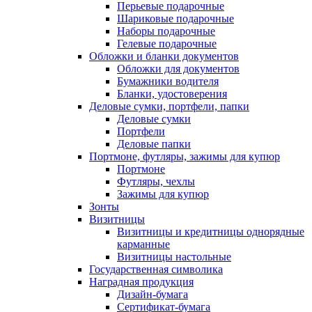
Перьевые подарочные
Шариковые подарочные
Наборы подарочные
Гелевые подарочные
Обложки и бланки документов
Обложки для документов
Бумажники водителя
Бланки, удостоверения
Деловые сумки, портфели, папки
Деловые сумки
Портфели
Деловые папки
Портмоне, футляры, зажимы для купюр
Портмоне
Футляры, чехлы
Зажимы для купюр
Зонты
Визитницы
Визитницы и кредитницы однорядные
карманные
Визитницы настольные
Государственная символика
Наградная продукция
Дизайн-бумага
Сертификат-бумага