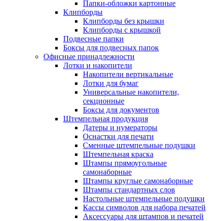
Папки-обложки картонные
Клипборды
Клипборды без крышки
Клипборды с крышкой
Подвесные папки
Боксы для подвесных папок
Офисные принадлежности
Лотки и накопители
Накопители вертикальные
Лотки для бумаг
Универсальные накопители,
секционные
Боксы для документов
Штемпельная продукция
Датеры и нумераторы
Оснастки для печати
Сменные штемпельные подушки
Штемпельная краска
Штампы прямоугольные
самонаборные
Штампы круглые самонаборные
Штампы стандартных слов
Настольные штемпельные подушки
Кассы символов для набора печатей
Аксессуары для штампов и печатей