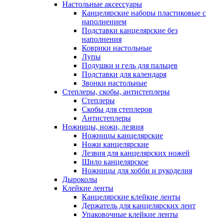
Настольные аксессуары
Канцелярские наборы пластиковые с
наполнением
Подставки канцелярские без
наполнения
Коврики настольные
Лупы
Подушки и гель для пальцев
Подставки для календаря
Звонки настольные
Степлеры, скобы, антистеплеры
Степлеры
Скобы для степлеров
Антистеплеры
Ножницы, ножи, лезвия
Ножницы канцелярские
Ножи канцелярские
Лезвия для канцелярских ножей
Шило канцелярское
Ножницы для хобби и рукоделия
Дыроколы
Клейкие ленты
Канцелярские клейкие ленты
Держатель для канцелярских лент
Упаковочные клейкие ленты