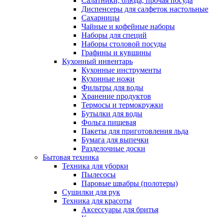
Салатники, блюда, прочая посуда
Диспенсеры для салфеток настольные
Сахарницы
Чайные и кофейные наборы
Наборы для специй
Наборы столовой посуды
Графины и кувшины
Кухонный инвентарь
Кухонные инструменты
Кухонные ножи
Фильтры для воды
Хранение продуктов
Термосы и термокружки
Бутылки для воды
Фольга пищевая
Пакеты для приготовления льда
Бумага для выпечки
Разделочные доски
Бытовая техника
Техника для уборки
Пылесосы
Паровые швабры (полотеры)
Сушилки для рук
Техника для красоты
Аксессуары для бритья