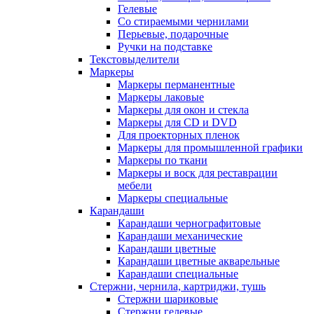
Гелевые
Со стираемыми чернилами
Перьевые, подарочные
Ручки на подставке
Текстовыделители
Маркеры
Маркеры перманентные
Маркеры лаковые
Маркеры для окон и стекла
Маркеры для CD и DVD
Для проекторных пленок
Маркеры для промышленной графики
Маркеры по ткани
Маркеры и воск для реставрации
мебели
Маркеры специальные
Карандаши
Карандаши чернографитовые
Карандаши механические
Карандаши цветные
Карандаши цветные акварельные
Карандаши специальные
Стержни, чернила, картриджи, тушь
Стержни шариковые
Стержни гелевые