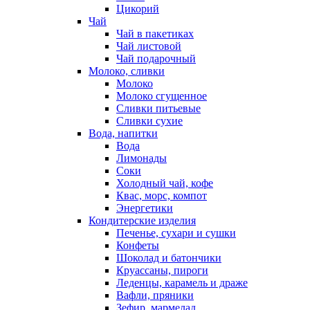
Цикорий
Чай
Чай в пакетиках
Чай листовой
Чай подарочный
Молоко, сливки
Молоко
Молоко сгущенное
Сливки питьевые
Сливки сухие
Вода, напитки
Вода
Лимонады
Соки
Холодный чай, кофе
Квас, морс, компот
Энергетики
Кондитерские изделия
Печенье, сухари и сушки
Конфеты
Шоколад и батончики
Круассаны, пироги
Леденцы, карамель и драже
Вафли, пряники
Зефир, мармелад