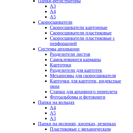
Папки-регистраторы
А3
А4
А5
Скоросшиватели
Скоросшиватели картонные
Скоросшиватели пластиковые
Скоросшиватели пластиковые с
перфорацией
Системы архивации
Разделители листов
Самоклеящиеся карманы
Картотеки
Разделители для картотек
Механизмы для скоросшивателя
Карточки для картотек, индексные
окна
Станки для архивного переплета
Фотоальбомы и фотокниги
Папки на кольцах
А4
А5
А3
Папки на молниях, кнопках, резинках
Пластиковые с механическим