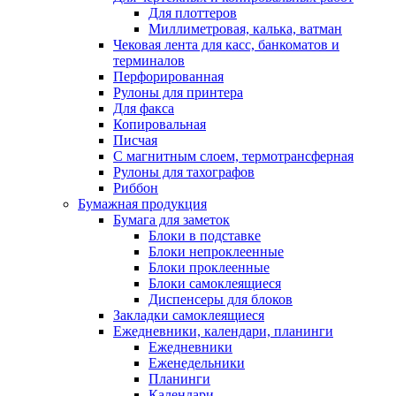
Для плоттеров
Миллиметровая, калька, ватман
Чековая лента для касс, банкоматов и
терминалов
Перфорированная
Рулоны для принтера
Для факса
Копировальная
Писчая
С магнитным слоем, термотрансферная
Рулоны для тахографов
Риббон
Бумажная продукция
Бумага для заметок
Блоки в подставке
Блоки непроклеенные
Блоки проклеенные
Блоки самоклеящиеся
Диспенсеры для блоков
Закладки самоклеящиеся
Ежедневники, календари, планинги
Ежедневники
Еженедельники
Планинги
Календари