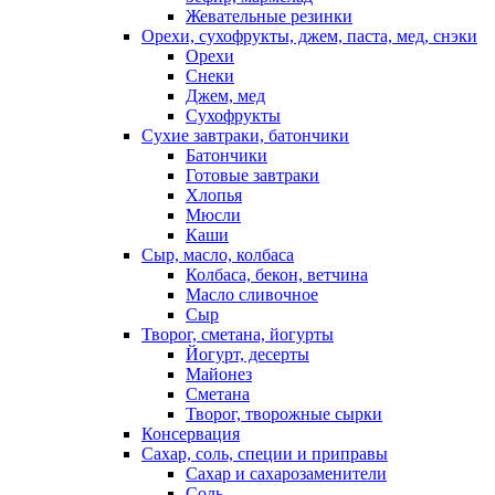
Жевательные резинки
Орехи, сухофрукты, джем, паста, мед, снэки
Орехи
Снеки
Джем, мед
Сухофрукты
Сухие завтраки, батончики
Батончики
Готовые завтраки
Хлопья
Мюсли
Каши
Сыр, масло, колбаса
Колбаса, бекон, ветчина
Масло сливочное
Сыр
Творог, сметана, йогурты
Йогурт, десерты
Майонез
Сметана
Творог, творожные сырки
Консервация
Сахар, соль, специи и приправы
Сахар и сахарозаменители
Соль