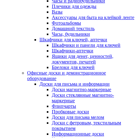
Часы и радиобудильники
Плечики для одежды
Вазы
Аксессуары для быта на клейкой ленте
Фотоальбомы
Домашний текстиль
Часы, будильники
Шкафчики для ключей, аптечки
Шкафчики и панели для ключей
Шкафчики-аптечки
Ящики для денег, ценностей,
документов, печатей
Брелоки для ключей
Офисные доски и демонстрационное
оборудование
Доски для письма и информации
Доски магнитно-маркерные
Доски стеклянные магнитно-
маркерные
Флипчарты
Пробковые доски
Доски для письма мелом
Доски с фетровым, текстильным
покрытием
Информационные доски