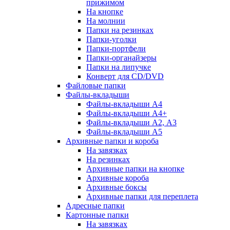
прижимом
На кнопке
На молнии
Папки на резинках
Папки-уголки
Папки-портфели
Папки-органайзеры
Папки на липучке
Конверт для CD/DVD
Файловые папки
Файлы-вкладыши
Файлы-вкладыши А4
Файлы-вкладыши А4+
Файлы-вкладыши А2, А3
Файлы-вкладыши А5
Архивные папки и короба
На завязках
На резинках
Архивные папки на кнопке
Архивные короба
Архивные боксы
Архивные папки для переплета
Адресные папки
Картонные папки
На завязках