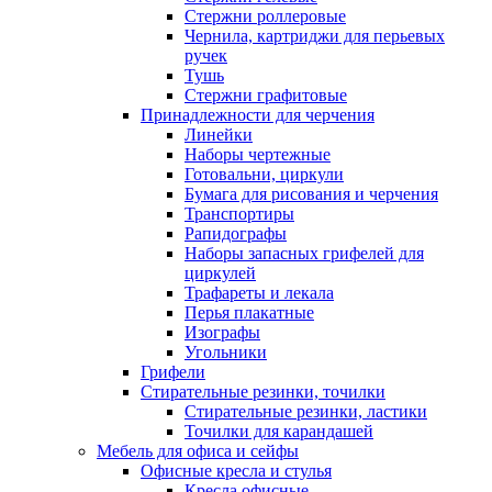
Стержни роллеровые
Чернила, картриджи для перьевых
ручек
Тушь
Стержни графитовые
Принадлежности для черчения
Линейки
Наборы чертежные
Готовальни, циркули
Бумага для рисования и черчения
Транспортиры
Рапидографы
Наборы запасных грифелей для
циркулей
Трафареты и лекала
Перья плакатные
Изографы
Угольники
Грифели
Стирательные резинки, точилки
Стирательные резинки, ластики
Точилки для карандашей
Мебель для офиса и сейфы
Офисные кресла и стулья
Кресла офисные