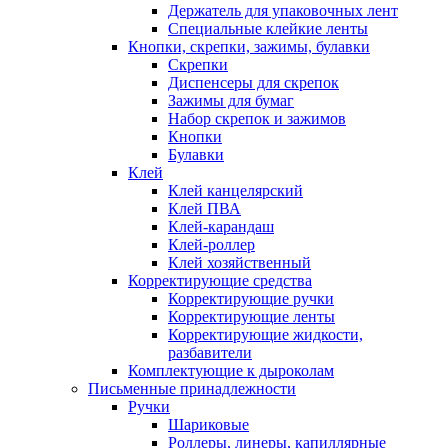
Держатель для упаковочных лент
Специальные клейкие ленты
Кнопки, скрепки, зажимы, булавки
Скрепки
Диспенсеры для скрепок
Зажимы для бумаг
Набор скрепок и зажимов
Кнопки
Булавки
Клей
Клей канцелярский
Клей ПВА
Клей-карандаш
Клей-роллер
Клей хозяйственный
Корректирующие средства
Корректирующие ручки
Корректирующие ленты
Корректирующие жидкости,
разбавители
Комплектующие к дыроколам
Письменные принадлежности
Ручки
Шариковые
Роллеры, линеры, капиллярные