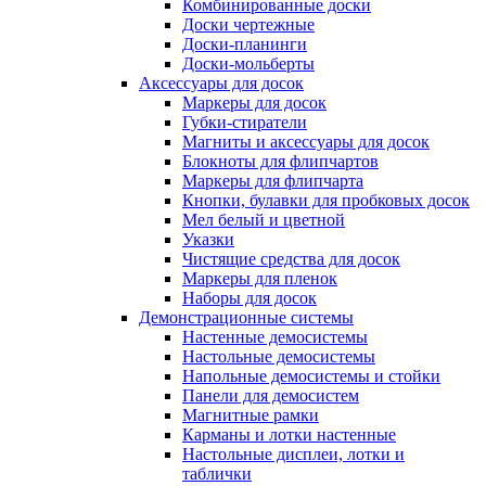
Комбинированные доски
Доски чертежные
Доски-планинги
Доски-мольберты
Аксессуары для досок
Маркеры для досок
Губки-стиратели
Магниты и аксессуары для досок
Блокноты для флипчартов
Маркеры для флипчарта
Кнопки, булавки для пробковых досок
Мел белый и цветной
Указки
Чистящие средства для досок
Маркеры для пленок
Наборы для досок
Демонстрационные системы
Настенные демосистемы
Настольные демосистемы
Напольные демосистемы и стойки
Панели для демосистем
Магнитные рамки
Карманы и лотки настенные
Настольные дисплеи, лотки и
таблички