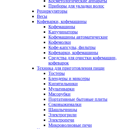
Косметологические аппараты
Приборы для укладки волос
Рециркуляторы
Весы
Кофеварки, кофемашины
Кофемашины
Капучинаторы
Кофемашины автоматические
Кофемолки
Кофе-капсулы, фильтры
Кофеварки, кофемашины
Средства для очистки кофемашин,
кофеварок
Техника для приготовления пищи
Тостеры
Блендеры и миксеры
Кипятильники
Мультиварки
Мясорубки
Портативные бытовые плиты
Соковыжималки
Шашлычницы
Электрогрили
Электропечи
Микроволновые печи