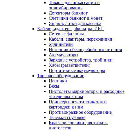
Товары для инкассации и
опломбирования
Детекторы банкнот
Счетчики банкнот и монет
Ящики, лотки для кассира
Кабели, адаптеры, фильтры, ИБП
Сетевые фильтры
Кабели, адаптеры, переходники
Удлинители
Источники бесперебойного питания
Аккумуляторы
Зарядные устройства, тройники
Хабы (разветвители)
Портативные аккумуляторы
Торговое оборудование
Ценники
Весы
Пистолеты-маркираторы и расходные
материалы к ним
Принтеры печати этикеток и
картриджи к ним
Противокражное оборудование
Тележки грузовые
Красящие ролики для этикет-
пистолетов