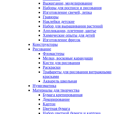
Выжигание, моделирование
Наборы для росписи и рисования
Изготовление свечей, лепка
Гравюры
Наклейки детские
Набор для выращивания растений
Аппликации, плетение, шитье
Химические опыты для детей
Изготовление фресок
Конструкторы
Рисование
Фломастеры
Мелки, восковые карандаши
Кисти для рисования
Раскраски
Трафареты для рисования витражными
красками
Акварель школьная
Нумизматика
Материалы для творчества
Бумага крепированная
Декорирование
Картон
Цветная бумага
Набор цветной бумаги и картона