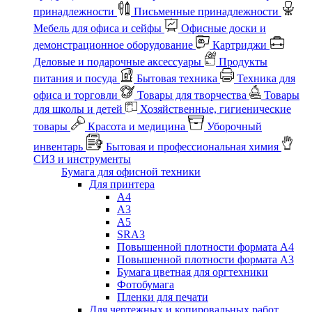
принадлежности
Письменные принадлежности
Мебель для офиса и сейфы
Офисные доски и
демонстрационное оборудование
Картриджи
Деловые и подарочные аксессуары
Продукты
питания и посуда
Бытовая техника
Техника для
офиса и торговли
Товары для творчества
Товары
для школы и детей
Хозяйственные, гигиенические
товары
Красота и медицина
Уборочный
инвентарь
Бытовая и профессиональная химия
СИЗ и инструменты
Бумага для офисной техники
Для принтера
А4
А3
А5
SRA3
Повышенной плотности формата А4
Повышенной плотности формата А3
Бумага цветная для оргтехники
Фотобумага
Пленки для печати
Для чертежных и копировальных работ