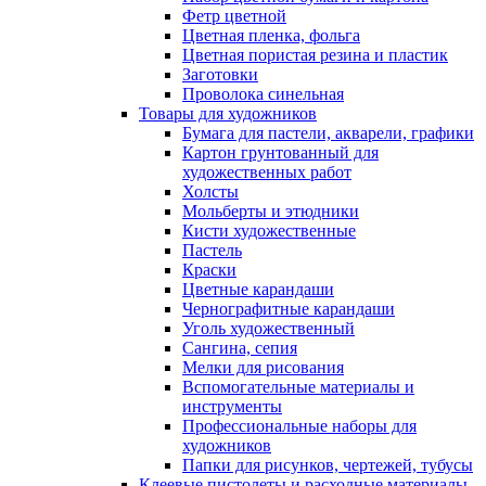
Фетр цветной
Цветная пленка, фольга
Цветная пористая резина и пластик
Заготовки
Проволока синельная
Товары для художников
Бумага для пастели, акварели, графики
Картон грунтованный для
художественных работ
Холсты
Мольберты и этюдники
Кисти художественные
Пастель
Краски
Цветные карандаши
Чернографитные карандаши
Уголь художественный
Сангина, сепия
Мелки для рисования
Вспомогательные материалы и
инструменты
Профессиональные наборы для
художников
Папки для рисунков, чертежей, тубусы
Клеевые пистолеты и расходные материалы