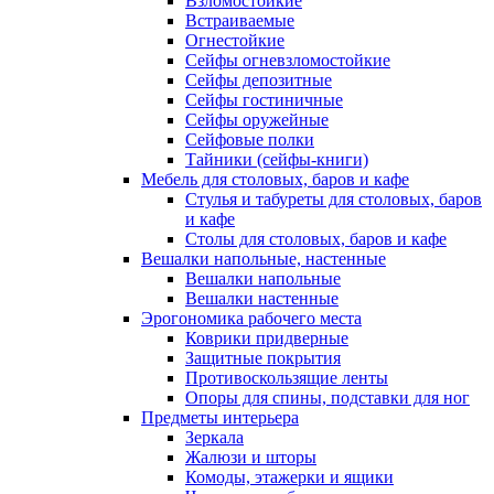
Взломостойкие
Встраиваемые
Огнестойкие
Сейфы огневзломостойкие
Сейфы депозитные
Сейфы гостиничные
Сейфы оружейные
Сейфовые полки
Тайники (сейфы-книги)
Мебель для столовых, баров и кафе
Стулья и табуреты для столовых, баров
и кафе
Столы для столовых, баров и кафе
Вешалки напольные, настенные
Вешалки напольные
Вешалки настенные
Эрогономика рабочего места
Коврики придверные
Защитные покрытия
Противоскользящие ленты
Опоры для спины, подставки для ног
Предметы интерьера
Зеркала
Жалюзи и шторы
Комоды, этажерки и ящики