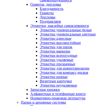
самокопирующиеся
Грамоты, дипломы
Благодарность
Грамоты
Дипломы
Поздравляем
Этикетки, наклейки самоклеящиеся
Этикетки универсальные белые
Этикетки универсальные цветные
Этикетки адресные
Этикетки высокостойкие
Этикетки для папок
Этикетки маркеры
Этикетки всепогодные
Этикетки удаляемые
Этикетки прозрачные
Этикетки для инвентаризации
Этикетки для компакт-дисков
Этикетки разные
Визитные карточки
Этикетки неудаляемые
Записные книжки
Алфавитные и телефонные книги
Нормативно-правовая литература
Папки и архивные системы