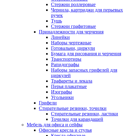
Стержни роллеровые
Чернила, картриджи для перьевых
ручек
Тушь
Стержни графитовые
Принадлежности для черчения
Линейки
Наборы чертежные
Готовальни, циркули
Бумага для рисования и черчения
Транспортиры
Рапидографы
Наборы запасных грифелей для
циркулей
Трафареты и лекала
Перья плакатные
Изографы
Угольники
Грифели
Стирательные резинки, точилки
Стирательные резинки, ластики
Точилки для карандашей
Мебель для офиса и сейфы
Офисные кресла и стулья
Кресла офисные