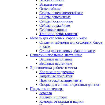
Взломостойкие
Встраиваемые
Огнестойкие
Сейфы огневзломостойкие
Сейфы депозитные
Сейфы гостиничные
Сейфы оружейные
Сейфовые полки
Тайники (сейфы-книги)
Мебель для столовых, баров и кафе
Стулья и табуреты для столовых, баров
и кафе
Столы для столовых, баров и кафе
Вешалки напольные, настенные
Вешалки напольные
Вешалки настенные
Эрогономика рабочего места
Коврики придверные
Защитные покрытия
Противоскользящие ленты
Опоры для спины, подставки для ног
Предметы интерьера
Зеркала
Жалюзи и шторы
Комоды, этажерки и ящики