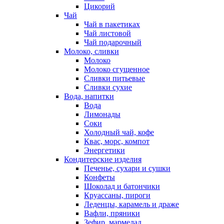
Цикорий
Чай
Чай в пакетиках
Чай листовой
Чай подарочный
Молоко, сливки
Молоко
Молоко сгущенное
Сливки питьевые
Сливки сухие
Вода, напитки
Вода
Лимонады
Соки
Холодный чай, кофе
Квас, морс, компот
Энергетики
Кондитерские изделия
Печенье, сухари и сушки
Конфеты
Шоколад и батончики
Круассаны, пироги
Леденцы, карамель и драже
Вафли, пряники
Зефир, мармелад