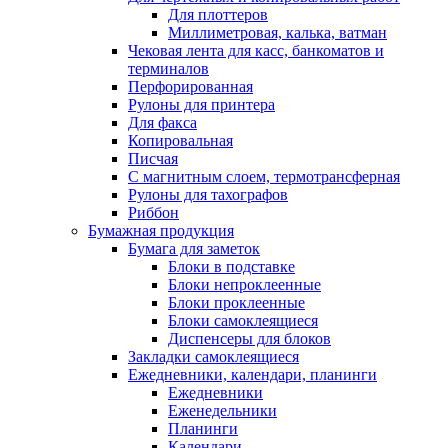
Для плоттеров
Миллиметровая, калька, ватман
Чековая лента для касс, банкоматов и
терминалов
Перфорированная
Рулоны для принтера
Для факса
Копировальная
Писчая
С магнитным слоем, термотрансферная
Рулоны для тахографов
Риббон
Бумажная продукция
Бумага для заметок
Блоки в подставке
Блоки непроклеенные
Блоки проклеенные
Блоки самоклеящиеся
Диспенсеры для блоков
Закладки самоклеящиеся
Ежедневники, календари, планинги
Ежедневники
Еженедельники
Планинги
Календари