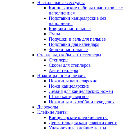
Настольные аксессуары
Канцелярские наборы пластиковые с
наполнением
Подставки канцелярские без
наполнения
Коврики настольные
Лупы
Подушки и гель для пальцев
Подставки для календаря
Звонки настольные
Степлеры, скобы, антистеплеры
Степлеры
Скобы для степлеров
Антистеплеры
Ножницы, ножи, лезвия
Ножницы канцелярские
Ножи канцелярские
Лезвия для канцелярских ножей
Шило канцелярское
Ножницы для хобби и рукоделия
Дыроколы
Клейкие ленты
Канцелярские клейкие ленты
Держатель для канцелярских лент
Упаковочные клейкие ленты