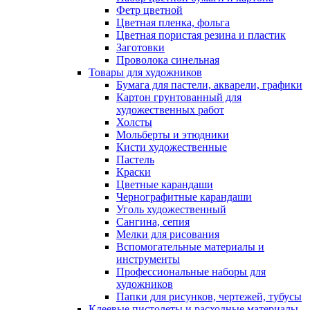
Фетр цветной
Цветная пленка, фольга
Цветная пористая резина и пластик
Заготовки
Проволока синельная
Товары для художников
Бумага для пастели, акварели, графики
Картон грунтованный для
художественных работ
Холсты
Мольберты и этюдники
Кисти художественные
Пастель
Краски
Цветные карандаши
Чернографитные карандаши
Уголь художественный
Сангина, сепия
Мелки для рисования
Вспомогательные материалы и
инструменты
Профессиональные наборы для
художников
Папки для рисунков, чертежей, тубусы
Клеевые пистолеты и расходные материалы