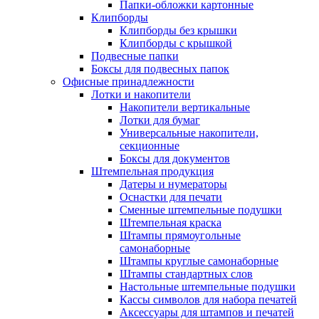
Папки-обложки картонные
Клипборды
Клипборды без крышки
Клипборды с крышкой
Подвесные папки
Боксы для подвесных папок
Офисные принадлежности
Лотки и накопители
Накопители вертикальные
Лотки для бумаг
Универсальные накопители,
секционные
Боксы для документов
Штемпельная продукция
Датеры и нумераторы
Оснастки для печати
Сменные штемпельные подушки
Штемпельная краска
Штампы прямоугольные
самонаборные
Штампы круглые самонаборные
Штампы стандартных слов
Настольные штемпельные подушки
Кассы символов для набора печатей
Аксессуары для штампов и печатей