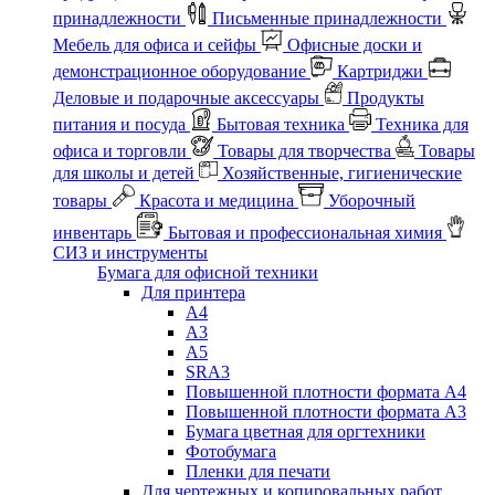
принадлежности
Письменные принадлежности
Мебель для офиса и сейфы
Офисные доски и
демонстрационное оборудование
Картриджи
Деловые и подарочные аксессуары
Продукты
питания и посуда
Бытовая техника
Техника для
офиса и торговли
Товары для творчества
Товары
для школы и детей
Хозяйственные, гигиенические
товары
Красота и медицина
Уборочный
инвентарь
Бытовая и профессиональная химия
СИЗ и инструменты
Бумага для офисной техники
Для принтера
А4
А3
А5
SRA3
Повышенной плотности формата А4
Повышенной плотности формата А3
Бумага цветная для оргтехники
Фотобумага
Пленки для печати
Для чертежных и копировальных работ