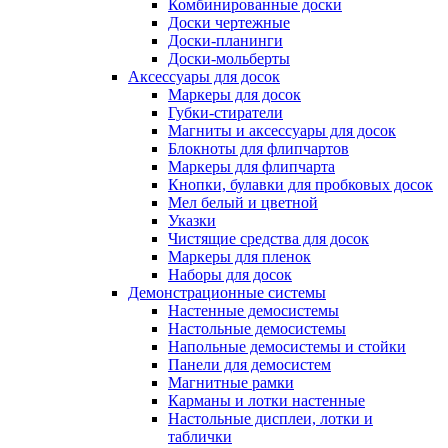
Комбинированные доски
Доски чертежные
Доски-планинги
Доски-мольберты
Аксессуары для досок
Маркеры для досок
Губки-стиратели
Магниты и аксессуары для досок
Блокноты для флипчартов
Маркеры для флипчарта
Кнопки, булавки для пробковых досок
Мел белый и цветной
Указки
Чистящие средства для досок
Маркеры для пленок
Наборы для досок
Демонстрационные системы
Настенные демосистемы
Настольные демосистемы
Напольные демосистемы и стойки
Панели для демосистем
Магнитные рамки
Карманы и лотки настенные
Настольные дисплеи, лотки и
таблички