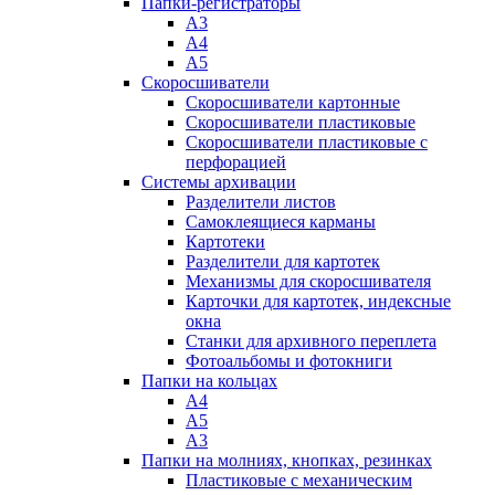
Папки-регистраторы
А3
А4
А5
Скоросшиватели
Скоросшиватели картонные
Скоросшиватели пластиковые
Скоросшиватели пластиковые с
перфорацией
Системы архивации
Разделители листов
Самоклеящиеся карманы
Картотеки
Разделители для картотек
Механизмы для скоросшивателя
Карточки для картотек, индексные
окна
Станки для архивного переплета
Фотоальбомы и фотокниги
Папки на кольцах
А4
А5
А3
Папки на молниях, кнопках, резинках
Пластиковые с механическим