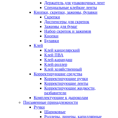
Держатель для упаковочных лент
Специальные клейкие ленты
Кнопки, скрепки, зажимы, булавки
Скрепки
Диспенсеры для скрепок
Зажимы для бумаг
Набор скрепок и зажимов
Кнопки
Булавки
Клей
Клей канцелярский
Клей ПВА
Клей-карандаш
Клей-роллер
Клей хозяйственный
Корректирующие средства
Корректирующие ручки
Корректирующие ленты
Корректирующие жидкости,
разбавители
Комплектующие к дыроколам
Письменные принадлежности
Ручки
Шариковые
Роллеры, линеры, капиллярные