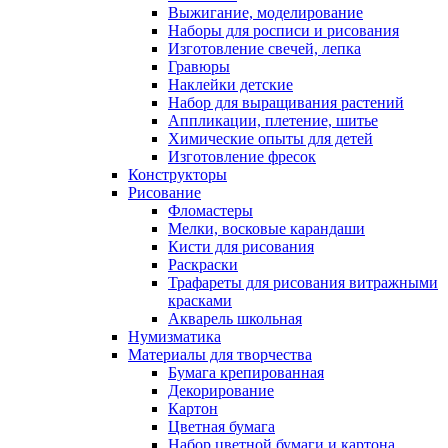
Выжигание, моделирование
Наборы для росписи и рисования
Изготовление свечей, лепка
Гравюры
Наклейки детские
Набор для выращивания растений
Аппликации, плетение, шитье
Химические опыты для детей
Изготовление фресок
Конструкторы
Рисование
Фломастеры
Мелки, восковые карандаши
Кисти для рисования
Раскраски
Трафареты для рисования витражными
красками
Акварель школьная
Нумизматика
Материалы для творчества
Бумага крепированная
Декорирование
Картон
Цветная бумага
Набор цветной бумаги и картона