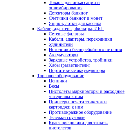
Товары для инкассации и
опломбирования
Детекторы банкнот
Счетчики банкнот и монет
Ящики, лотки для кассира
Кабели, адаптеры, фильтры, ИБП
Сетевые фильтры
Кабели, адаптеры, переходники
Удлинители
Источники бесперебойного питания
Аккумуляторы
Зарядные устройства, тройники
Хабы (разветвители)
Портативные аккумуляторы
Торговое оборудование
Ценники
Весы
Пистолеты-маркираторы и расходные
материалы к ним
Принтеры печати этикеток и
картриджи к ним
Противокражное оборудование
Тележки грузовые
Красящие ролики для этикет-
пистолетов