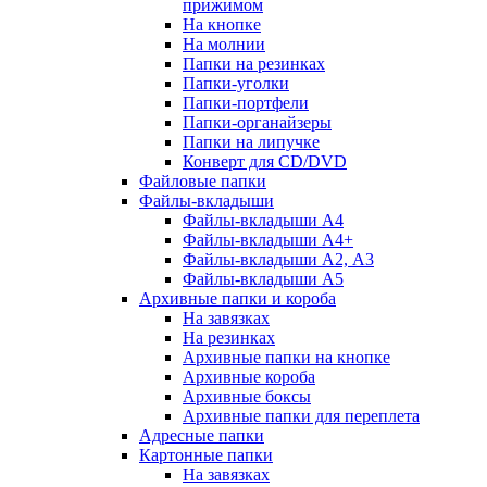
прижимом
На кнопке
На молнии
Папки на резинках
Папки-уголки
Папки-портфели
Папки-органайзеры
Папки на липучке
Конверт для CD/DVD
Файловые папки
Файлы-вкладыши
Файлы-вкладыши А4
Файлы-вкладыши А4+
Файлы-вкладыши А2, А3
Файлы-вкладыши А5
Архивные папки и короба
На завязках
На резинках
Архивные папки на кнопке
Архивные короба
Архивные боксы
Архивные папки для переплета
Адресные папки
Картонные папки
На завязках