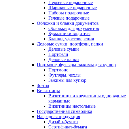
Перьевые подарочные
Шариковые подарочные
Наборы подарочные
Гелевые подарочные
Обложки и бланки документов
Обложки для документов
Бумажники водителя
Бланки, удостоверения
Деловые сумки, портфели, папки
Деловые сумки
Портфели
Деловые папки
Портмоне, футляры, зажимы для купюр
Портмоне
Футляры, чехлы
Зажимы для купюр
Зонты
Визитницы
Визитницы и кредитницы однорядные
карманные
Визитницы настольные
Государственная символика
Наградная продукция
Дизайн-бумага
Сертификат-бумага