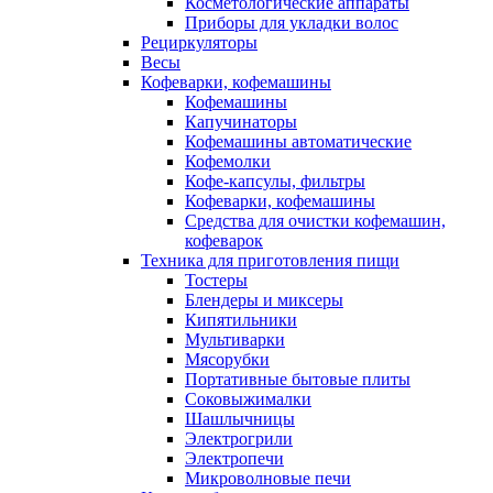
Косметологические аппараты
Приборы для укладки волос
Рециркуляторы
Весы
Кофеварки, кофемашины
Кофемашины
Капучинаторы
Кофемашины автоматические
Кофемолки
Кофе-капсулы, фильтры
Кофеварки, кофемашины
Средства для очистки кофемашин,
кофеварок
Техника для приготовления пищи
Тостеры
Блендеры и миксеры
Кипятильники
Мультиварки
Мясорубки
Портативные бытовые плиты
Соковыжималки
Шашлычницы
Электрогрили
Электропечи
Микроволновые печи