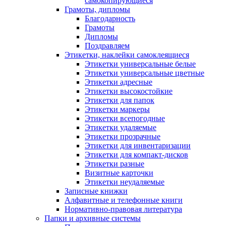
самокопирующиеся
Грамоты, дипломы
Благодарность
Грамоты
Дипломы
Поздравляем
Этикетки, наклейки самоклеящиеся
Этикетки универсальные белые
Этикетки универсальные цветные
Этикетки адресные
Этикетки высокостойкие
Этикетки для папок
Этикетки маркеры
Этикетки всепогодные
Этикетки удаляемые
Этикетки прозрачные
Этикетки для инвентаризации
Этикетки для компакт-дисков
Этикетки разные
Визитные карточки
Этикетки неудаляемые
Записные книжки
Алфавитные и телефонные книги
Нормативно-правовая литература
Папки и архивные системы