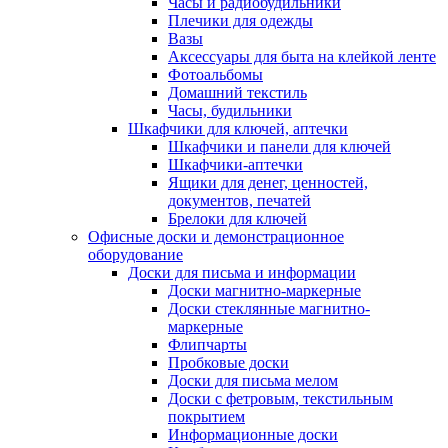
Часы и радиобудильники
Плечики для одежды
Вазы
Аксессуары для быта на клейкой ленте
Фотоальбомы
Домашний текстиль
Часы, будильники
Шкафчики для ключей, аптечки
Шкафчики и панели для ключей
Шкафчики-аптечки
Ящики для денег, ценностей,
документов, печатей
Брелоки для ключей
Офисные доски и демонстрационное
оборудование
Доски для письма и информации
Доски магнитно-маркерные
Доски стеклянные магнитно-
маркерные
Флипчарты
Пробковые доски
Доски для письма мелом
Доски с фетровым, текстильным
покрытием
Информационные доски