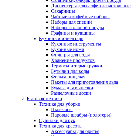
Салатники, блюда, прочая посуда
Диспенсеры для салфеток настольные
Сахарницы
Чайные и кофейные наборы
Наборы для специй
Наборы столовой посуды
Графины и кувшины
Кухонный инвентарь
Кухонные инструменты
Кухонные ножи
Фильтры для воды
Хранение продуктов
Термосы и термокружки
Бутылки для воды
Фольга пищевая
Пакеты для приготовления льда
Бумага для выпечки
Разделочные доски
Бытовая техника
Техника для уборки
Пылесосы
Паровые швабры (полотеры)
Сушилки для рук
Техника для красоты
Аксессуары для бритья