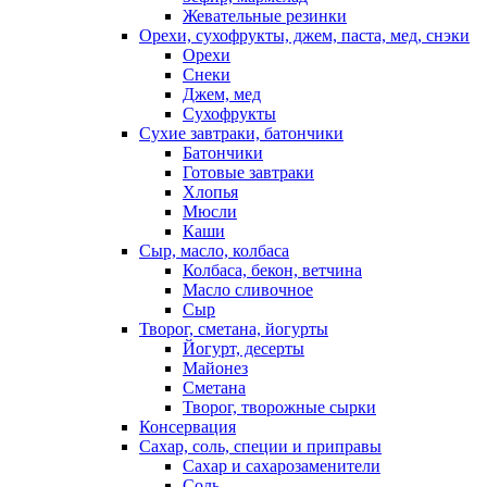
Жевательные резинки
Орехи, сухофрукты, джем, паста, мед, снэки
Орехи
Снеки
Джем, мед
Сухофрукты
Сухие завтраки, батончики
Батончики
Готовые завтраки
Хлопья
Мюсли
Каши
Сыр, масло, колбаса
Колбаса, бекон, ветчина
Масло сливочное
Сыр
Творог, сметана, йогурты
Йогурт, десерты
Майонез
Сметана
Творог, творожные сырки
Консервация
Сахар, соль, специи и приправы
Сахар и сахарозаменители
Соль