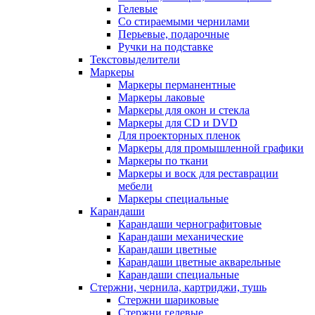
Гелевые
Со стираемыми чернилами
Перьевые, подарочные
Ручки на подставке
Текстовыделители
Маркеры
Маркеры перманентные
Маркеры лаковые
Маркеры для окон и стекла
Маркеры для CD и DVD
Для проекторных пленок
Маркеры для промышленной графики
Маркеры по ткани
Маркеры и воск для реставрации
мебели
Маркеры специальные
Карандаши
Карандаши чернографитовые
Карандаши механические
Карандаши цветные
Карандаши цветные акварельные
Карандаши специальные
Стержни, чернила, картриджи, тушь
Стержни шариковые
Стержни гелевые