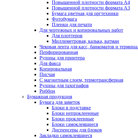
Повышенной плотности формата А4
Повышенной плотности формата А3
Бумага цветная для оргтехники
Фотобумага
Пленки для печати
Для чертежных и копировальных работ
Для плоттеров
Миллиметровая, калька, ватман
Чековая лента для касс, банкоматов и термина
Перфорированная
Рулоны для принтера
Для факса
Копировальная
Писчая
С магнитным слоем, термотрансферная
Рулоны для тахографов
Риббон
Бумажная продукция
Бумага для заметок
Блоки в подставке
Блоки непроклеенные
Блоки проклеенные
Блоки самоклеящиеся
Диспенсеры для блоков
Закладки самоклеящиеся