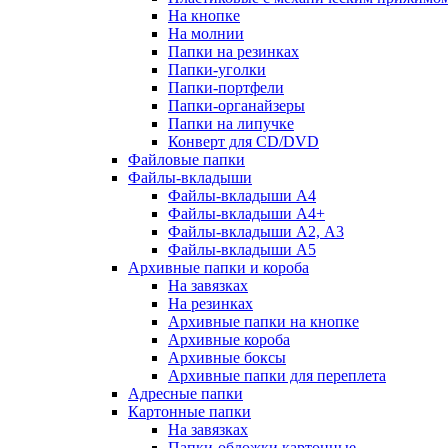
На кнопке
На молнии
Папки на резинках
Папки-уголки
Папки-портфели
Папки-органайзеры
Папки на липучке
Конверт для CD/DVD
Файловые папки
Файлы-вкладыши
Файлы-вкладыши А4
Файлы-вкладыши А4+
Файлы-вкладыши А2, А3
Файлы-вкладыши А5
Архивные папки и короба
На завязках
На резинках
Архивные папки на кнопке
Архивные короба
Архивные боксы
Архивные папки для переплета
Адресные папки
Картонные папки
На завязках
Папки-обложки картонные