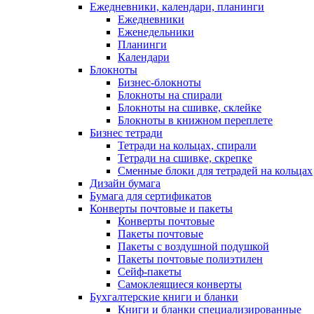
Ежедневники, календари, планинги
Ежедневники
Еженедельники
Планинги
Календари
Блокноты
Бизнес-блокноты
Блокноты на спирали
Блокноты на сшивке, склейке
Блокноты в книжном переплете
Бизнес тетради
Тетради на кольцах, спирали
Тетради на сшивке, скрепке
Сменные блоки для тетрадей на кольцах
Дизайн бумага
Бумага для сертификатов
Конверты почтовые и пакеты
Конверты почтовые
Пакеты почтовые
Пакеты с воздушной подушкой
Пакеты почтовые полиэтилен
Сейф-пакеты
Самоклеящиеся конверты
Бухгалтерские книги и бланки
Книги и бланки специализированные