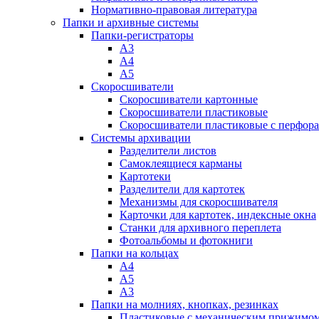
Нормативно-правовая литература
Папки и архивные системы
Папки-регистраторы
А3
А4
А5
Скоросшиватели
Скоросшиватели картонные
Скоросшиватели пластиковые
Скоросшиватели пластиковые с перфор
Системы архивации
Разделители листов
Самоклеящиеся карманы
Картотеки
Разделители для картотек
Механизмы для скоросшивателя
Карточки для картотек, индексные окна
Станки для архивного переплета
Фотоальбомы и фотокниги
Папки на кольцах
А4
А5
А3
Папки на молниях, кнопках, резинках
Пластиковые с механическим прижимо