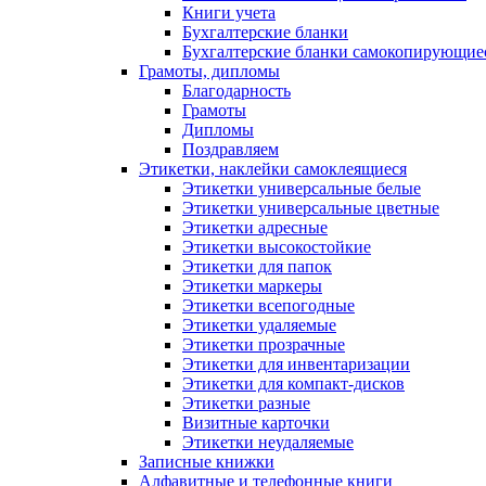
Книги учета
Бухгалтерские бланки
Бухгалтерские бланки самокопирующие
Грамоты, дипломы
Благодарность
Грамоты
Дипломы
Поздравляем
Этикетки, наклейки самоклеящиеся
Этикетки универсальные белые
Этикетки универсальные цветные
Этикетки адресные
Этикетки высокостойкие
Этикетки для папок
Этикетки маркеры
Этикетки всепогодные
Этикетки удаляемые
Этикетки прозрачные
Этикетки для инвентаризации
Этикетки для компакт-дисков
Этикетки разные
Визитные карточки
Этикетки неудаляемые
Записные книжки
Алфавитные и телефонные книги