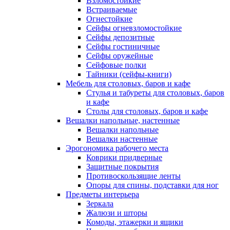
Взломостойкие
Встраиваемые
Огнестойкие
Сейфы огневзломостойкие
Сейфы депозитные
Сейфы гостиничные
Сейфы оружейные
Сейфовые полки
Тайники (сейфы-книги)
Мебель для столовых, баров и кафе
Стулья и табуреты для столовых, баров
и кафе
Столы для столовых, баров и кафе
Вешалки напольные, настенные
Вешалки напольные
Вешалки настенные
Эрогономика рабочего места
Коврики придверные
Защитные покрытия
Противоскользящие ленты
Опоры для спины, подставки для ног
Предметы интерьера
Зеркала
Жалюзи и шторы
Комоды, этажерки и ящики