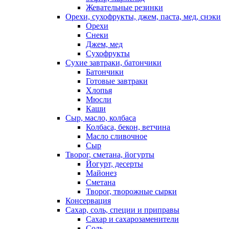
Жевательные резинки
Орехи, сухофрукты, джем, паста, мед, снэки
Орехи
Снеки
Джем, мед
Сухофрукты
Сухие завтраки, батончики
Батончики
Готовые завтраки
Хлопья
Мюсли
Каши
Сыр, масло, колбаса
Колбаса, бекон, ветчина
Масло сливочное
Сыр
Творог, сметана, йогурты
Йогурт, десерты
Майонез
Сметана
Творог, творожные сырки
Консервация
Сахар, соль, специи и приправы
Сахар и сахарозаменители
Соль