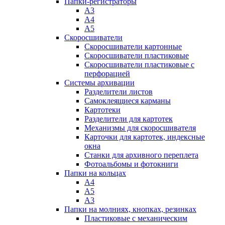
Папки-регистраторы
А3
А4
А5
Скоросшиватели
Скоросшиватели картонные
Скоросшиватели пластиковые
Скоросшиватели пластиковые с
перфорацией
Системы архивации
Разделители листов
Самоклеящиеся карманы
Картотеки
Разделители для картотек
Механизмы для скоросшивателя
Карточки для картотек, индексные
окна
Станки для архивного переплета
Фотоальбомы и фотокниги
Папки на кольцах
А4
А5
А3
Папки на молниях, кнопках, резинках
Пластиковые с механическим