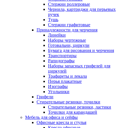
Стержни роллеровые
Чернила, картриджи для перьевых
ручек
Тушь
Стержни графитовые
Принадлежности для черчения
Линейки
Наборы чертежные
Готовальни, циркули
Бумага для рисования и черчения
Транспортиры
Рапидографы
Наборы запасных грифелей для
циркулей
Трафареты и лекала
Перья плакатные
Изографы
Угольники
Грифели
Стирательные резинки, точилки
Стирательные резинки, ластики
Точилки для карандашей
Мебель для офиса и сейфы
Офисные кресла и стулья
Кресла офисные