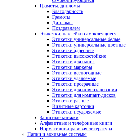
самокопирующиеся
Грамоты, дипломы
Благодарность
Грамоты
Дипломы
Поздравляем
Этикетки, наклейки самоклеящиеся
Этикетки универсальные белые
Этикетки универсальные цветные
Этикетки адресные
Этикетки высокостойкие
Этикетки для папок
Этикетки маркеры
Этикетки всепогодные
Этикетки удаляемые
Этикетки прозрачные
Этикетки для инвентаризации
Этикетки для компакт-дисков
Этикетки разные
Визитные карточки
Этикетки неудаляемые
Записные книжки
Алфавитные и телефонные книги
Нормативно-правовая литература
Папки и архивные системы