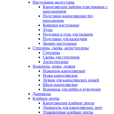
Настольные аксессуары
Канцелярские наборы пластиковые с
наполнением
Подставки канцелярские без
наполнения
Коврики настольные
Лупы
Подушки и гель для пальцев
Подставки для календаря
Звонки настольные
Степлеры, скобы, антистеплеры
Степлеры
Скобы для степлеров
Антистеплеры
Ножницы, ножи, лезвия
Ножницы канцелярские
Ножи канцелярские
Лезвия для канцелярских ножей
Шило канцелярское
Ножницы для хобби и рукоделия
Дыроколы
Клейкие ленты
Канцелярские клейкие ленты
Держатель для канцелярских лент
Упаковочные клейкие ленты