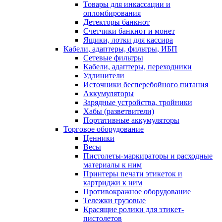
Товары для инкассации и
опломбирования
Детекторы банкнот
Счетчики банкнот и монет
Ящики, лотки для кассира
Кабели, адаптеры, фильтры, ИБП
Сетевые фильтры
Кабели, адаптеры, переходники
Удлинители
Источники бесперебойного питания
Аккумуляторы
Зарядные устройства, тройники
Хабы (разветвители)
Портативные аккумуляторы
Торговое оборудование
Ценники
Весы
Пистолеты-маркираторы и расходные
материалы к ним
Принтеры печати этикеток и
картриджи к ним
Противокражное оборудование
Тележки грузовые
Красящие ролики для этикет-
пистолетов