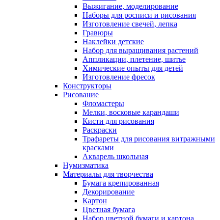
Выжигание, моделирование
Наборы для росписи и рисования
Изготовление свечей, лепка
Гравюры
Наклейки детские
Набор для выращивания растений
Аппликации, плетение, шитье
Химические опыты для детей
Изготовление фресок
Конструкторы
Рисование
Фломастеры
Мелки, восковые карандаши
Кисти для рисования
Раскраски
Трафареты для рисования витражными
красками
Акварель школьная
Нумизматика
Материалы для творчества
Бумага крепированная
Декорирование
Картон
Цветная бумага
Набор цветной бумаги и картона