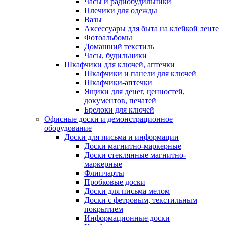
Часы и радиобудильники
Плечики для одежды
Вазы
Аксессуары для быта на клейкой ленте
Фотоальбомы
Домашний текстиль
Часы, будильники
Шкафчики для ключей, аптечки
Шкафчики и панели для ключей
Шкафчики-аптечки
Ящики для денег, ценностей,
документов, печатей
Брелоки для ключей
Офисные доски и демонстрационное
оборудование
Доски для письма и информации
Доски магнитно-маркерные
Доски стеклянные магнитно-
маркерные
Флипчарты
Пробковые доски
Доски для письма мелом
Доски с фетровым, текстильным
покрытием
Информационные доски