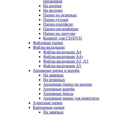
прижимом
На кнопке
На молнии
Папки на резинках
Папки-уголки
Папки-портфели
Папки-органайзеры
Папки на липучке
Конверт для CD/DVD
Файловые папки
Файлы-вкладыши
Файлы-вкладыши А4
Файлы-вкладыши А4+
Файлы-вкладыши А2, А3
Файлы-вкладыши А5
Архивные папки и короба
На завязках
На резинках
Архивные папки на кнопке
Архивные короба
Архивные боксы
Архивные папки для переплета
Адресные папки
Картонные папки
На завязках