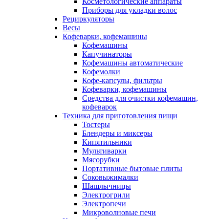
Косметологические аппараты
Приборы для укладки волос
Рециркуляторы
Весы
Кофеварки, кофемашины
Кофемашины
Капучинаторы
Кофемашины автоматические
Кофемолки
Кофе-капсулы, фильтры
Кофеварки, кофемашины
Средства для очистки кофемашин,
кофеварок
Техника для приготовления пищи
Тостеры
Блендеры и миксеры
Кипятильники
Мультиварки
Мясорубки
Портативные бытовые плиты
Соковыжималки
Шашлычницы
Электрогрили
Электропечи
Микроволновые печи