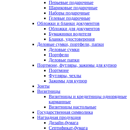
Перьевые подарочные
Шариковые подарочные
Наборы подарочные
Гелевые подарочные
Обложки и бланки документов
Обложки для документов
Бумажники водителя
Бланки, удостоверения
Деловые сумки, портфели, папки
Деловые сумки
Портфели
Деловые папки
Портмоне, футляры, зажимы для купюр
Портмоне
Футляры, чехлы
Зажимы для купюр
Зонты
Визитницы
Визитницы и кредитницы однорядные
карманные
Визитницы настольные
Государственная символика
Наградная продукция
Дизайн-бумага
Сертификат-бумага