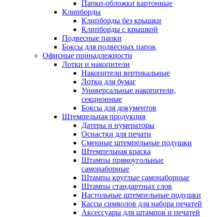
Папки-обложки картонные
Клипборды
Клипборды без крышки
Клипборды с крышкой
Подвесные папки
Боксы для подвесных папок
Офисные принадлежности
Лотки и накопители
Накопители вертикальные
Лотки для бумаг
Универсальные накопители,
секционные
Боксы для документов
Штемпельная продукция
Датеры и нумераторы
Оснастки для печати
Сменные штемпельные подушки
Штемпельная краска
Штампы прямоугольные
самонаборные
Штампы круглые самонаборные
Штампы стандартных слов
Настольные штемпельные подушки
Кассы символов для набора печатей
Аксессуары для штампов и печатей