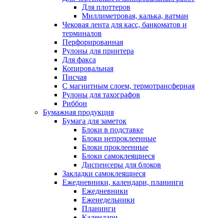
Для плоттеров
Миллиметровая, калька, ватман
Чековая лента для касс, банкоматов и
терминалов
Перфорированная
Рулоны для принтера
Для факса
Копировальная
Писчая
С магнитным слоем, термотрансферная
Рулоны для тахографов
Риббон
Бумажная продукция
Бумага для заметок
Блоки в подставке
Блоки непроклеенные
Блоки проклеенные
Блоки самоклеящиеся
Диспенсеры для блоков
Закладки самоклеящиеся
Ежедневники, календари, планинги
Ежедневники
Еженедельники
Планинги
Календари