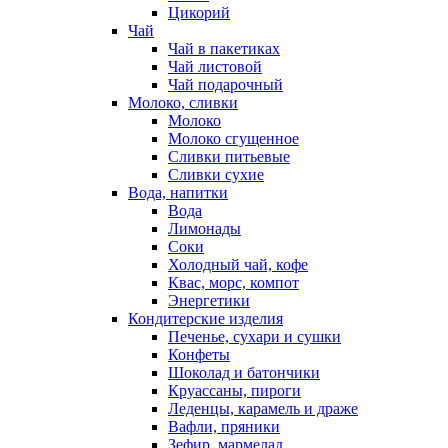
Цикорий
Чай
Чай в пакетиках
Чай листовой
Чай подарочный
Молоко, сливки
Молоко
Молоко сгущенное
Сливки питьевые
Сливки сухие
Вода, напитки
Вода
Лимонады
Соки
Холодный чай, кофе
Квас, морс, компот
Энергетики
Кондитерские изделия
Печенье, сухари и сушки
Конфеты
Шоколад и батончики
Круассаны, пироги
Леденцы, карамель и драже
Вафли, пряники
Зефир, мармелад