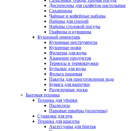
Салатники, блюда, прочая посуда
Диспенсеры для салфеток настольные
Сахарницы
Чайные и кофейные наборы
Наборы для специй
Наборы столовой посуды
Графины и кувшины
Кухонный инвентарь
Кухонные инструменты
Кухонные ножи
Фильтры для воды
Хранение продуктов
Термосы и термокружки
Бутылки для воды
Фольга пищевая
Пакеты для приготовления льда
Бумага для выпечки
Разделочные доски
Бытовая техника
Техника для уборки
Пылесосы
Паровые швабры (полотеры)
Сушилки для рук
Техника для красоты
Аксессуары для бритья