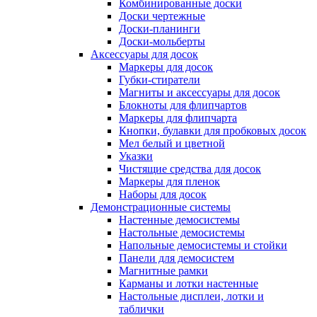
Комбинированные доски
Доски чертежные
Доски-планинги
Доски-мольберты
Аксессуары для досок
Маркеры для досок
Губки-стиратели
Магниты и аксессуары для досок
Блокноты для флипчартов
Маркеры для флипчарта
Кнопки, булавки для пробковых досок
Мел белый и цветной
Указки
Чистящие средства для досок
Маркеры для пленок
Наборы для досок
Демонстрационные системы
Настенные демосистемы
Настольные демосистемы
Напольные демосистемы и стойки
Панели для демосистем
Магнитные рамки
Карманы и лотки настенные
Настольные дисплеи, лотки и
таблички