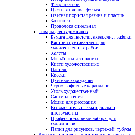
Фетр цветной
Цветная пленка, фольга
Цветная пористая резина и пластик
Заготовки
Проволока синельная
Товары для художников
Бумага для пастели, акварели, графики
Картон грунтованный для
художественных работ
Холсты
Мольберты и этюдники
Кисти художественные
Пастель
Краски
Цветные карандаши
Чернографитные карандаши
Уголь художественный
Сангина, сепия
Мелки для рисования
Вспомогательные материалы и
инструменты
Профессиональные наборы для
художников
Папки для рисунков, чертежей, тубусы
Клеевые пистолеты и расходные материалы