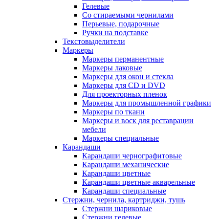
Гелевые
Со стираемыми чернилами
Перьевые, подарочные
Ручки на подставке
Текстовыделители
Маркеры
Маркеры перманентные
Маркеры лаковые
Маркеры для окон и стекла
Маркеры для CD и DVD
Для проекторных пленок
Маркеры для промышленной графики
Маркеры по ткани
Маркеры и воск для реставрации
мебели
Маркеры специальные
Карандаши
Карандаши чернографитовые
Карандаши механические
Карандаши цветные
Карандаши цветные акварельные
Карандаши специальные
Стержни, чернила, картриджи, тушь
Стержни шариковые
Стержни гелевые