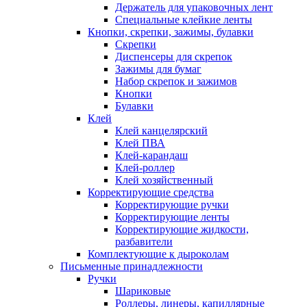
Держатель для упаковочных лент
Специальные клейкие ленты
Кнопки, скрепки, зажимы, булавки
Скрепки
Диспенсеры для скрепок
Зажимы для бумаг
Набор скрепок и зажимов
Кнопки
Булавки
Клей
Клей канцелярский
Клей ПВА
Клей-карандаш
Клей-роллер
Клей хозяйственный
Корректирующие средства
Корректирующие ручки
Корректирующие ленты
Корректирующие жидкости,
разбавители
Комплектующие к дыроколам
Письменные принадлежности
Ручки
Шариковые
Роллеры, линеры, капиллярные