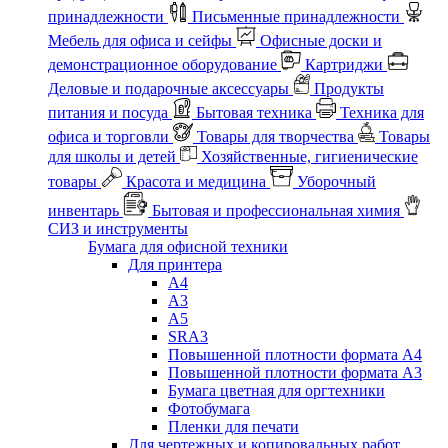
принадлежности
Письменные принадлежности
Мебель для офиса и сейфы
Офисные доски и
демонстрационное оборудование
Картриджи
Деловые и подарочные аксессуары
Продукты
питания и посуда
Бытовая техника
Техника для
офиса и торговли
Товары для творчества
Товары
для школы и детей
Хозяйственные, гигиенические
товары
Красота и медицина
Уборочный
инвентарь
Бытовая и профессиональная химия
СИЗ и инструменты
Бумага для офисной техники
Для принтера
А4
А3
А5
SRA3
Повышенной плотности формата А4
Повышенной плотности формата А3
Бумага цветная для оргтехники
Фотобумага
Пленки для печати
Для чертежных и копировальных работ