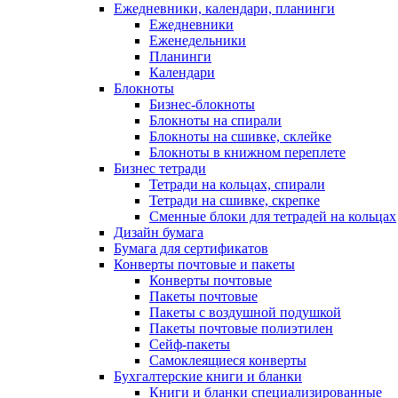
Ежедневники, календари, планинги
Ежедневники
Еженедельники
Планинги
Календари
Блокноты
Бизнес-блокноты
Блокноты на спирали
Блокноты на сшивке, склейке
Блокноты в книжном переплете
Бизнес тетради
Тетради на кольцах, спирали
Тетради на сшивке, скрепке
Сменные блоки для тетрадей на кольцах
Дизайн бумага
Бумага для сертификатов
Конверты почтовые и пакеты
Конверты почтовые
Пакеты почтовые
Пакеты с воздушной подушкой
Пакеты почтовые полиэтилен
Сейф-пакеты
Самоклеящиеся конверты
Бухгалтерские книги и бланки
Книги и бланки специализированные