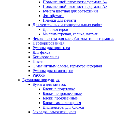
Повышенной плотности формата А4
Повышенной плотности формата А3
Бумага цветная для оргтехники
Фотобумага
Пленки для печати
Для чертежных и копировальных работ
Для плоттеров
Миллиметровая, калька, ватман
Чековая лента для касс, банкоматов и термина
Перфорированная
Рулоны для принтера
Для факса
Копировальная
Писчая
С магнитным слоем, термотрансферная
Рулоны для тахографов
Риббон
Бумажная продукция
Бумага для заметок
Блоки в подставке
Блоки непроклеенные
Блоки проклеенные
Блоки самоклеящиеся
Диспенсеры для блоков
Закладки самоклеящиеся