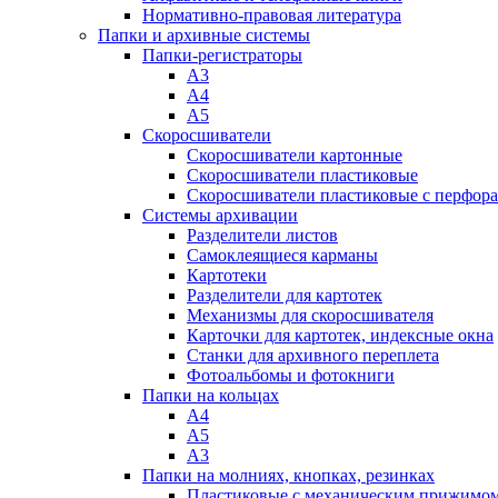
Нормативно-правовая литература
Папки и архивные системы
Папки-регистраторы
А3
А4
А5
Скоросшиватели
Скоросшиватели картонные
Скоросшиватели пластиковые
Скоросшиватели пластиковые с перфор
Системы архивации
Разделители листов
Самоклеящиеся карманы
Картотеки
Разделители для картотек
Механизмы для скоросшивателя
Карточки для картотек, индексные окна
Станки для архивного переплета
Фотоальбомы и фотокниги
Папки на кольцах
А4
А5
А3
Папки на молниях, кнопках, резинках
Пластиковые с механическим прижимо