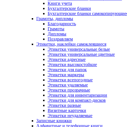
Книги учета
Бухгалтерские бланки
Бухгалтерские бланки самокопирующие
Грамоты, дипломы
Благодарность
Грамоты
Дипломы
Поздравляем
Этикетки, наклейки самоклеящиеся
Этикетки универсальные белые
Этикетки универсальные цветные
Этикетки адресные
Этикетки высокостойкие
Этикетки для папок
Этикетки маркеры
Этикетки всепогодные
Этикетки удаляемые
Этикетки прозрачные
Этикетки для инвентаризации
Этикетки для компакт-дисков
Этикетки разные
Визитные карточки
Этикетки неудаляемые
Записные книжки
Алфавитные и телефонные книги