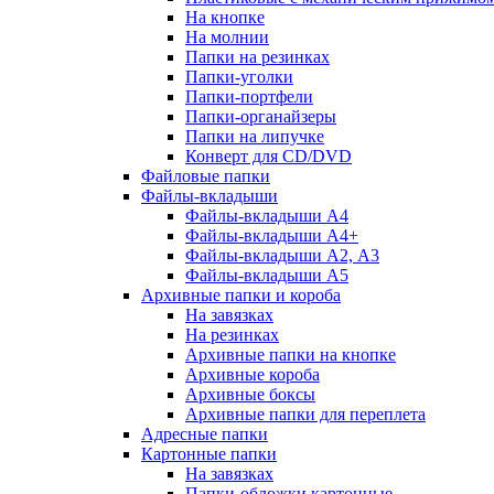
На кнопке
На молнии
Папки на резинках
Папки-уголки
Папки-портфели
Папки-органайзеры
Папки на липучке
Конверт для CD/DVD
Файловые папки
Файлы-вкладыши
Файлы-вкладыши А4
Файлы-вкладыши А4+
Файлы-вкладыши А2, А3
Файлы-вкладыши А5
Архивные папки и короба
На завязках
На резинках
Архивные папки на кнопке
Архивные короба
Архивные боксы
Архивные папки для переплета
Адресные папки
Картонные папки
На завязках
Папки-обложки картонные