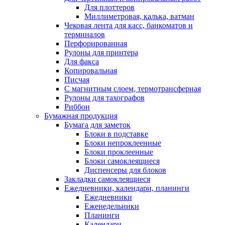
Для плоттеров
Миллиметровая, калька, ватман
Чековая лента для касс, банкоматов и
терминалов
Перфорированная
Рулоны для принтера
Для факса
Копировальная
Писчая
С магнитным слоем, термотрансферная
Рулоны для тахографов
Риббон
Бумажная продукция
Бумага для заметок
Блоки в подставке
Блоки непроклеенные
Блоки проклеенные
Блоки самоклеящиеся
Диспенсеры для блоков
Закладки самоклеящиеся
Ежедневники, календари, планинги
Ежедневники
Еженедельники
Планинги
Календари