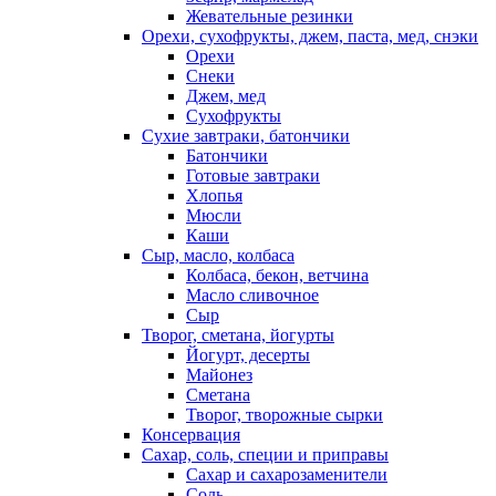
Жевательные резинки
Орехи, сухофрукты, джем, паста, мед, снэки
Орехи
Снеки
Джем, мед
Сухофрукты
Сухие завтраки, батончики
Батончики
Готовые завтраки
Хлопья
Мюсли
Каши
Сыр, масло, колбаса
Колбаса, бекон, ветчина
Масло сливочное
Сыр
Творог, сметана, йогурты
Йогурт, десерты
Майонез
Сметана
Творог, творожные сырки
Консервация
Сахар, соль, специи и приправы
Сахар и сахарозаменители
Соль