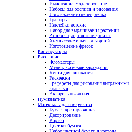
Выжигание, моделирование
Наборы для росписи и рисования
Изготовление свечей, лепка
Гравюры
Наклейки детские
Набор для выращивания растений
Аппликации, плетение, шитье
Химические опыты для детей
Изготовление фресок
Конструкторы
Рисование
Фломастеры
Мелки, восковые карандаши
Кисти для рисования
Раскраски
Трафареты для рисования витражными
красками
Акварель школьная
Нумизматика
Материалы для творчества
Бумага крепированная
Декорирование
Картон
Цветная бумага
Набор цветной бумаги и картона