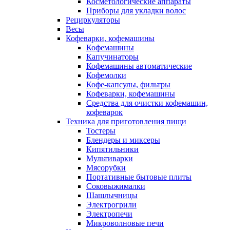
Косметологические аппараты
Приборы для укладки волос
Рециркуляторы
Весы
Кофеварки, кофемашины
Кофемашины
Капучинаторы
Кофемашины автоматические
Кофемолки
Кофе-капсулы, фильтры
Кофеварки, кофемашины
Средства для очистки кофемашин,
кофеварок
Техника для приготовления пищи
Тостеры
Блендеры и миксеры
Кипятильники
Мультиварки
Мясорубки
Портативные бытовые плиты
Соковыжималки
Шашлычницы
Электрогрили
Электропечи
Микроволновые печи