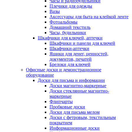
Часы и радиобудильники
Плечики для одежды
Вазы
Аксессуары для быта на клейкой ленте
Фотоальбомы
Домашний текстиль
Часы, будильники
Шкафчики для ключей, аптечки
Шкафчики и панели для ключей
Шкафчики-аптечки
Ящики для денег, ценностей,
документов, печатей
Брелоки для ключей
Офисные доски и демонстрационное
оборудование
Доски для письма и информации
Доски магнитно-маркерные
Доски стеклянные магнитно-
маркерные
Флипчарты
Пробковые доски
Доски для письма мелом
Доски с фетровым, текстильным
покрытием
Информационные доски