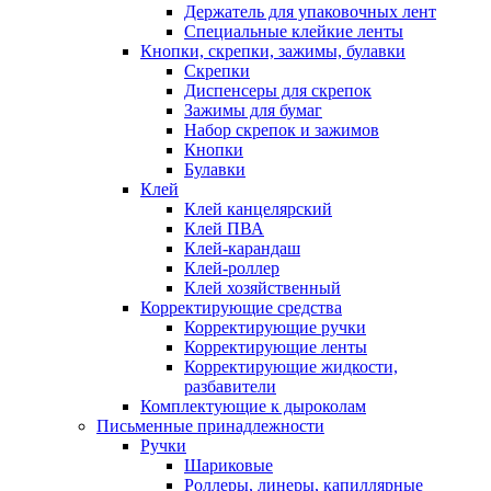
Держатель для упаковочных лент
Специальные клейкие ленты
Кнопки, скрепки, зажимы, булавки
Скрепки
Диспенсеры для скрепок
Зажимы для бумаг
Набор скрепок и зажимов
Кнопки
Булавки
Клей
Клей канцелярский
Клей ПВА
Клей-карандаш
Клей-роллер
Клей хозяйственный
Корректирующие средства
Корректирующие ручки
Корректирующие ленты
Корректирующие жидкости,
разбавители
Комплектующие к дыроколам
Письменные принадлежности
Ручки
Шариковые
Роллеры, линеры, капиллярные