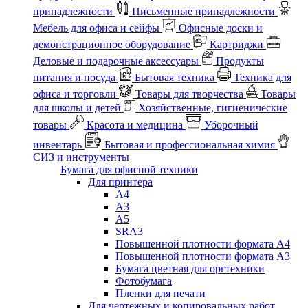
принадлежности
Письменные принадлежности
Мебель для офиса и сейфы
Офисные доски и
демонстрационное оборудование
Картриджи
Деловые и подарочные аксессуары
Продукты
питания и посуда
Бытовая техника
Техника для
офиса и торговли
Товары для творчества
Товары
для школы и детей
Хозяйственные, гигиенические
товары
Красота и медицина
Уборочный
инвентарь
Бытовая и профессиональная химия
СИЗ и инструменты
Бумага для офисной техники
Для принтера
А4
А3
А5
SRA3
Повышенной плотности формата А4
Повышенной плотности формата А3
Бумага цветная для оргтехники
Фотобумага
Пленки для печати
Для чертежных и копировальных работ