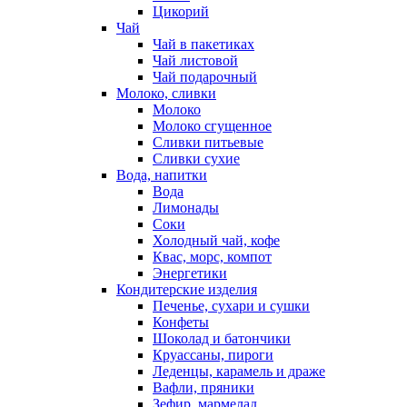
Цикорий
Чай
Чай в пакетиках
Чай листовой
Чай подарочный
Молоко, сливки
Молоко
Молоко сгущенное
Сливки питьевые
Сливки сухие
Вода, напитки
Вода
Лимонады
Соки
Холодный чай, кофе
Квас, морс, компот
Энергетики
Кондитерские изделия
Печенье, сухари и сушки
Конфеты
Шоколад и батончики
Круассаны, пироги
Леденцы, карамель и драже
Вафли, пряники
Зефир, мармелад