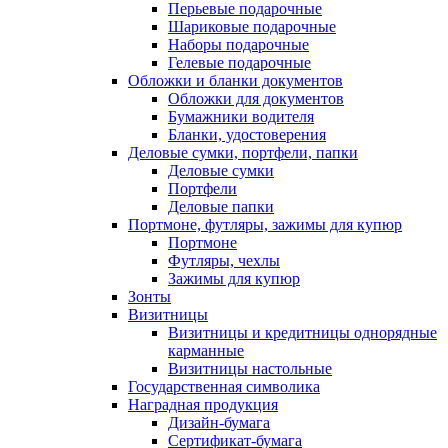
Перьевые подарочные
Шариковые подарочные
Наборы подарочные
Гелевые подарочные
Обложки и бланки документов
Обложки для документов
Бумажники водителя
Бланки, удостоверения
Деловые сумки, портфели, папки
Деловые сумки
Портфели
Деловые папки
Портмоне, футляры, зажимы для купюр
Портмоне
Футляры, чехлы
Зажимы для купюр
Зонты
Визитницы
Визитницы и кредитницы однорядные
карманные
Визитницы настольные
Государственная символика
Наградная продукция
Дизайн-бумага
Сертификат-бумага