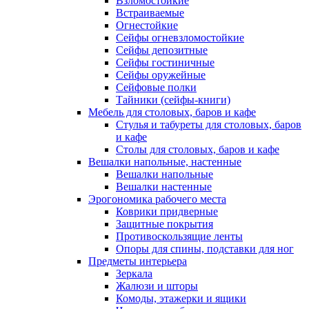
Взломостойкие
Встраиваемые
Огнестойкие
Сейфы огневзломостойкие
Сейфы депозитные
Сейфы гостиничные
Сейфы оружейные
Сейфовые полки
Тайники (сейфы-книги)
Мебель для столовых, баров и кафе
Стулья и табуреты для столовых, баров
и кафе
Столы для столовых, баров и кафе
Вешалки напольные, настенные
Вешалки напольные
Вешалки настенные
Эрогономика рабочего места
Коврики придверные
Защитные покрытия
Противоскользящие ленты
Опоры для спины, подставки для ног
Предметы интерьера
Зеркала
Жалюзи и шторы
Комоды, этажерки и ящики