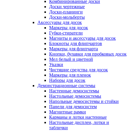
Комбинированные доски
Доски чертежные
Доски-планинги
Доски-мольберты
Аксессуары для досок
Маркеры для досок
Губки-стиратели
Магниты и аксессуары для досок
Блокноты для флипчартов
Маркеры для флипчарта
Кнопки, булавки для пробковых досок
Мел белый и цветной
Указки
Чистящие средства для досок
Маркеры для пленок
Наборы для досок
Демонстрационные системы
Настенные демосистемы
Настольные демосистемы
Напольные демосистемы и стойки
Панели для демосистем
Магнитные рамки
Карманы и лотки настенные
Настольные дисплеи, лотки и
таблички