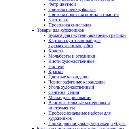
Фетр цветной
Цветная пленка, фольга
Цветная пористая резина и пластик
Заготовки
Проволока синельная
Товары для художников
Бумага для пастели, акварели, графики
Картон грунтованный для
художественных работ
Холсты
Мольберты и этюдники
Кисти художественные
Пастель
Краски
Цветные карандаши
Чернографитные карандаши
Уголь художественный
Сангина, сепия
Мелки для рисования
Вспомогательные материалы и
инструменты
Профессиональные наборы для
художников
Папки для рисунков, чертежей, тубусы
Клеевые пистолеты и расходные материалы