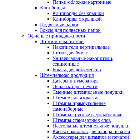
Папки-обложки картонные
Клипборды
Клипборды без крышки
Клипборды с крышкой
Подвесные папки
Боксы для подвесных папок
Офисные принадлежности
Лотки и накопители
Накопители вертикальные
Лотки для бумаг
Универсальные накопители,
секционные
Боксы для документов
Штемпельная продукция
Датеры и нумераторы
Оснастки для печати
Сменные штемпельные подушки
Штемпельная краска
Штампы прямоугольные
самонаборные
Штампы круглые самонаборные
Штампы стандартных слов
Настольные штемпельные подушки
Кассы символов для набора печатей
Аксессуары для штампов и печатей