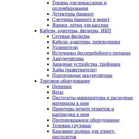
Товары для инкассации и
опломбирования
Детекторы банкнот
Счетчики банкнот и монет
Ящики, лотки для кассира
Кабели, адаптеры, фильтры, ИБП
Сетевые фильтры
Кабели, адаптеры, переходники
Удлинители
Источники бесперебойного питания
Аккумуляторы
Зарядные устройства, тройники
Хабы (разветвители)
Портативные аккумуляторы
Торговое оборудование
Ценники
Весы
Пистолеты-маркираторы и расходные
материалы к ним
Принтеры печати этикеток и
картриджи к ним
Противокражное оборудование
Тележки грузовые
Красящие ролики для этикет-
пистолетов