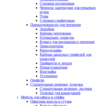
Стержни роллеровые
Чернила, картриджи для перьевых
ручек
Тушь
Стержни графитовые
Принадлежности для черчения
Линейки
Наборы чертежные
Готовальни, циркули
Бумага для рисования и черчения
Транспортиры
Рапидографы
Наборы запасных грифелей для
циркулей
Трафареты и лекала
Перья плакатные
Изографы
Угольники
Грифели
Стирательные резинки, точилки
Стирательные резинки, ластики
Точилки для карандашей
Мебель для офиса и сейфы
Офисные кресла и стулья
Кресла офисные