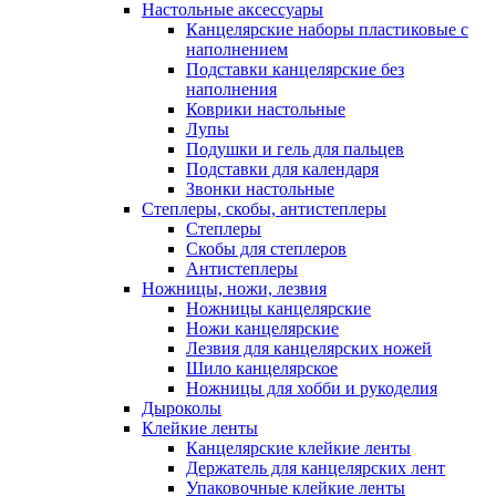
Настольные аксессуары
Канцелярские наборы пластиковые с
наполнением
Подставки канцелярские без
наполнения
Коврики настольные
Лупы
Подушки и гель для пальцев
Подставки для календаря
Звонки настольные
Степлеры, скобы, антистеплеры
Степлеры
Скобы для степлеров
Антистеплеры
Ножницы, ножи, лезвия
Ножницы канцелярские
Ножи канцелярские
Лезвия для канцелярских ножей
Шило канцелярское
Ножницы для хобби и рукоделия
Дыроколы
Клейкие ленты
Канцелярские клейкие ленты
Держатель для канцелярских лент
Упаковочные клейкие ленты