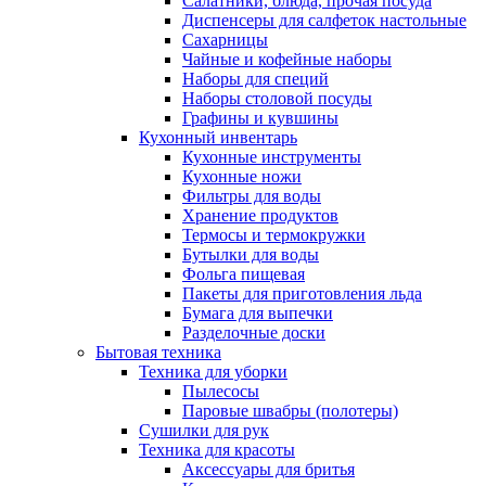
Салатники, блюда, прочая посуда
Диспенсеры для салфеток настольные
Сахарницы
Чайные и кофейные наборы
Наборы для специй
Наборы столовой посуды
Графины и кувшины
Кухонный инвентарь
Кухонные инструменты
Кухонные ножи
Фильтры для воды
Хранение продуктов
Термосы и термокружки
Бутылки для воды
Фольга пищевая
Пакеты для приготовления льда
Бумага для выпечки
Разделочные доски
Бытовая техника
Техника для уборки
Пылесосы
Паровые швабры (полотеры)
Сушилки для рук
Техника для красоты
Аксессуары для бритья