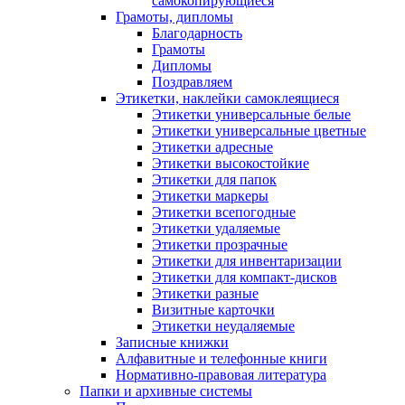
самокопирующиеся
Грамоты, дипломы
Благодарность
Грамоты
Дипломы
Поздравляем
Этикетки, наклейки самоклеящиеся
Этикетки универсальные белые
Этикетки универсальные цветные
Этикетки адресные
Этикетки высокостойкие
Этикетки для папок
Этикетки маркеры
Этикетки всепогодные
Этикетки удаляемые
Этикетки прозрачные
Этикетки для инвентаризации
Этикетки для компакт-дисков
Этикетки разные
Визитные карточки
Этикетки неудаляемые
Записные книжки
Алфавитные и телефонные книги
Нормативно-правовая литература
Папки и архивные системы