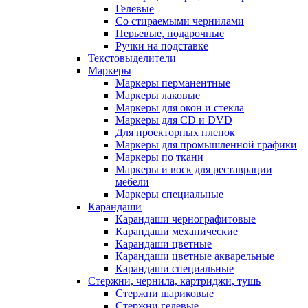
Гелевые
Со стираемыми чернилами
Перьевые, подарочные
Ручки на подставке
Текстовыделители
Маркеры
Маркеры перманентные
Маркеры лаковые
Маркеры для окон и стекла
Маркеры для CD и DVD
Для проекторных пленок
Маркеры для промышленной графики
Маркеры по ткани
Маркеры и воск для реставрации
мебели
Маркеры специальные
Карандаши
Карандаши чернографитовые
Карандаши механические
Карандаши цветные
Карандаши цветные акварельные
Карандаши специальные
Стержни, чернила, картриджи, тушь
Стержни шариковые
Стержни гелевые