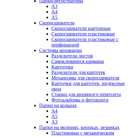
Папки-регистраторы
А3
А4
А5
Скоросшиватели
Скоросшиватели картонные
Скоросшиватели пластиковые
Скоросшиватели пластиковые с
перфорацией
Системы архивации
Разделители листов
Самоклеящиеся карманы
Картотеки
Разделители для картотек
Механизмы для скоросшивателя
Карточки для картотек, индексные
окна
Станки для архивного переплета
Фотоальбомы и фотокниги
Папки на кольцах
А4
А5
А3
Папки на молниях, кнопках, резинках
Пластиковые с механическим