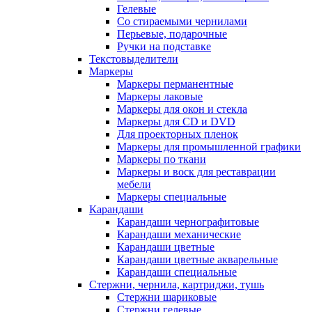
Гелевые
Со стираемыми чернилами
Перьевые, подарочные
Ручки на подставке
Текстовыделители
Маркеры
Маркеры перманентные
Маркеры лаковые
Маркеры для окон и стекла
Маркеры для CD и DVD
Для проекторных пленок
Маркеры для промышленной графики
Маркеры по ткани
Маркеры и воск для реставрации
мебели
Маркеры специальные
Карандаши
Карандаши чернографитовые
Карандаши механические
Карандаши цветные
Карандаши цветные акварельные
Карандаши специальные
Стержни, чернила, картриджи, тушь
Стержни шариковые
Стержни гелевые