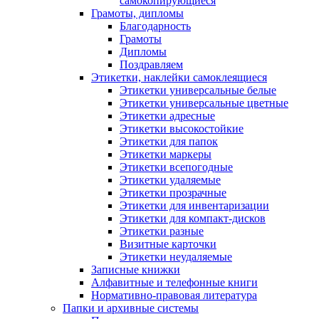
самокопирующиеся
Грамоты, дипломы
Благодарность
Грамоты
Дипломы
Поздравляем
Этикетки, наклейки самоклеящиеся
Этикетки универсальные белые
Этикетки универсальные цветные
Этикетки адресные
Этикетки высокостойкие
Этикетки для папок
Этикетки маркеры
Этикетки всепогодные
Этикетки удаляемые
Этикетки прозрачные
Этикетки для инвентаризации
Этикетки для компакт-дисков
Этикетки разные
Визитные карточки
Этикетки неудаляемые
Записные книжки
Алфавитные и телефонные книги
Нормативно-правовая литература
Папки и архивные системы