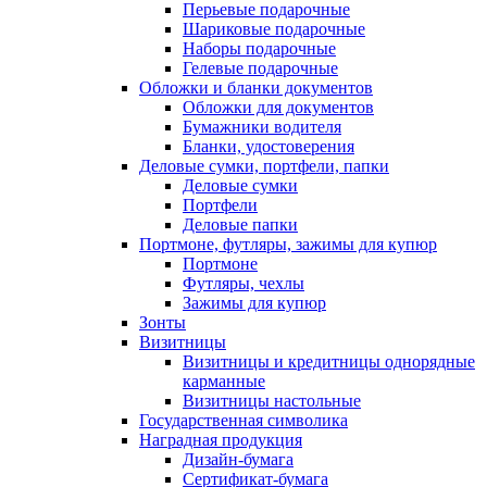
Перьевые подарочные
Шариковые подарочные
Наборы подарочные
Гелевые подарочные
Обложки и бланки документов
Обложки для документов
Бумажники водителя
Бланки, удостоверения
Деловые сумки, портфели, папки
Деловые сумки
Портфели
Деловые папки
Портмоне, футляры, зажимы для купюр
Портмоне
Футляры, чехлы
Зажимы для купюр
Зонты
Визитницы
Визитницы и кредитницы однорядные
карманные
Визитницы настольные
Государственная символика
Наградная продукция
Дизайн-бумага
Сертификат-бумага