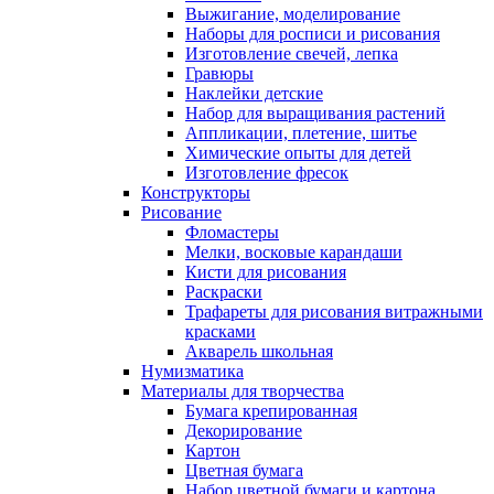
Выжигание, моделирование
Наборы для росписи и рисования
Изготовление свечей, лепка
Гравюры
Наклейки детские
Набор для выращивания растений
Аппликации, плетение, шитье
Химические опыты для детей
Изготовление фресок
Конструкторы
Рисование
Фломастеры
Мелки, восковые карандаши
Кисти для рисования
Раскраски
Трафареты для рисования витражными
красками
Акварель школьная
Нумизматика
Материалы для творчества
Бумага крепированная
Декорирование
Картон
Цветная бумага
Набор цветной бумаги и картона