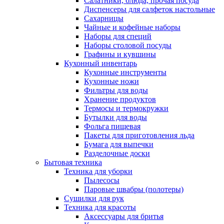
Салатники, блюда, прочая посуда
Диспенсеры для салфеток настольные
Сахарницы
Чайные и кофейные наборы
Наборы для специй
Наборы столовой посуды
Графины и кувшины
Кухонный инвентарь
Кухонные инструменты
Кухонные ножи
Фильтры для воды
Хранение продуктов
Термосы и термокружки
Бутылки для воды
Фольга пищевая
Пакеты для приготовления льда
Бумага для выпечки
Разделочные доски
Бытовая техника
Техника для уборки
Пылесосы
Паровые швабры (полотеры)
Сушилки для рук
Техника для красоты
Аксессуары для бритья