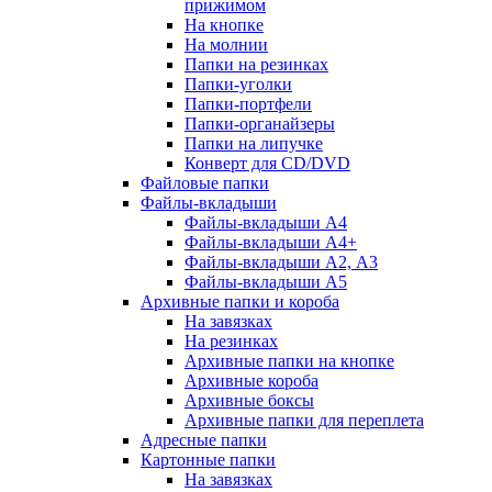
прижимом
На кнопке
На молнии
Папки на резинках
Папки-уголки
Папки-портфели
Папки-органайзеры
Папки на липучке
Конверт для CD/DVD
Файловые папки
Файлы-вкладыши
Файлы-вкладыши А4
Файлы-вкладыши А4+
Файлы-вкладыши А2, А3
Файлы-вкладыши А5
Архивные папки и короба
На завязках
На резинках
Архивные папки на кнопке
Архивные короба
Архивные боксы
Архивные папки для переплета
Адресные папки
Картонные папки
На завязках