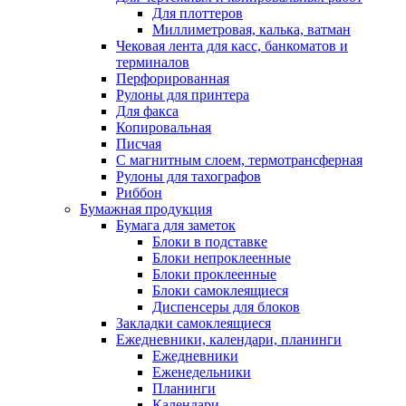
Для плоттеров
Миллиметровая, калька, ватман
Чековая лента для касс, банкоматов и
терминалов
Перфорированная
Рулоны для принтера
Для факса
Копировальная
Писчая
С магнитным слоем, термотрансферная
Рулоны для тахографов
Риббон
Бумажная продукция
Бумага для заметок
Блоки в подставке
Блоки непроклеенные
Блоки проклеенные
Блоки самоклеящиеся
Диспенсеры для блоков
Закладки самоклеящиеся
Ежедневники, календари, планинги
Ежедневники
Еженедельники
Планинги
Календари