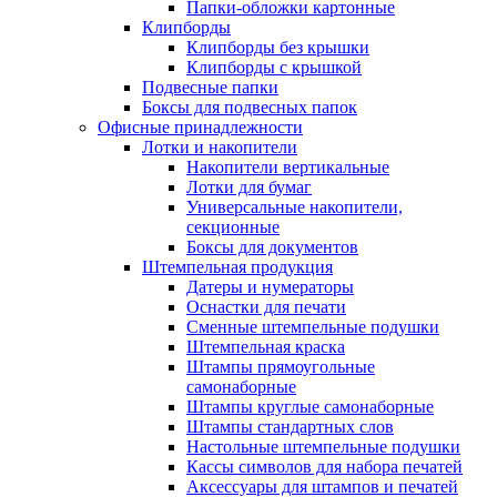
Папки-обложки картонные
Клипборды
Клипборды без крышки
Клипборды с крышкой
Подвесные папки
Боксы для подвесных папок
Офисные принадлежности
Лотки и накопители
Накопители вертикальные
Лотки для бумаг
Универсальные накопители,
секционные
Боксы для документов
Штемпельная продукция
Датеры и нумераторы
Оснастки для печати
Сменные штемпельные подушки
Штемпельная краска
Штампы прямоугольные
самонаборные
Штампы круглые самонаборные
Штампы стандартных слов
Настольные штемпельные подушки
Кассы символов для набора печатей
Аксессуары для штампов и печатей