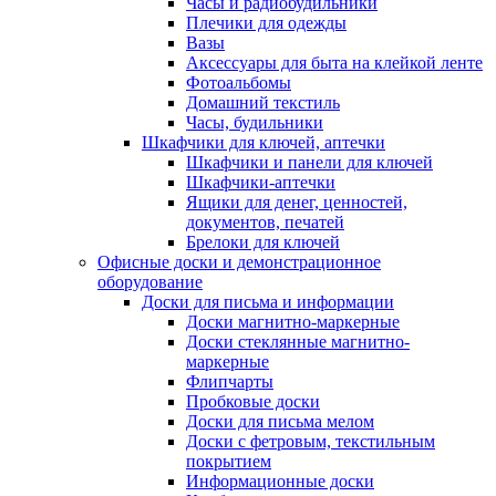
Часы и радиобудильники
Плечики для одежды
Вазы
Аксессуары для быта на клейкой ленте
Фотоальбомы
Домашний текстиль
Часы, будильники
Шкафчики для ключей, аптечки
Шкафчики и панели для ключей
Шкафчики-аптечки
Ящики для денег, ценностей,
документов, печатей
Брелоки для ключей
Офисные доски и демонстрационное
оборудование
Доски для письма и информации
Доски магнитно-маркерные
Доски стеклянные магнитно-
маркерные
Флипчарты
Пробковые доски
Доски для письма мелом
Доски с фетровым, текстильным
покрытием
Информационные доски