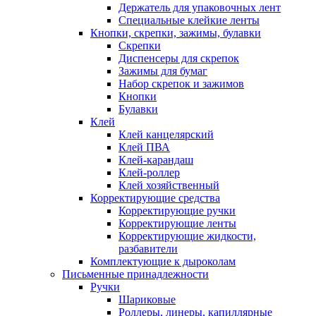
Держатель для упаковочных лент
Специальные клейкие ленты
Кнопки, скрепки, зажимы, булавки
Скрепки
Диспенсеры для скрепок
Зажимы для бумаг
Набор скрепок и зажимов
Кнопки
Булавки
Клей
Клей канцелярский
Клей ПВА
Клей-карандаш
Клей-роллер
Клей хозяйственный
Корректирующие средства
Корректирующие ручки
Корректирующие ленты
Корректирующие жидкости,
разбавители
Комплектующие к дыроколам
Письменные принадлежности
Ручки
Шариковые
Роллеры, линеры, капиллярные