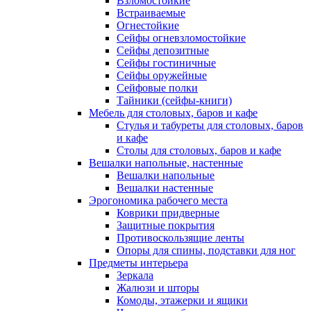
Взломостойкие
Встраиваемые
Огнестойкие
Сейфы огневзломостойкие
Сейфы депозитные
Сейфы гостиничные
Сейфы оружейные
Сейфовые полки
Тайники (сейфы-книги)
Мебель для столовых, баров и кафе
Стулья и табуреты для столовых, баров
и кафе
Столы для столовых, баров и кафе
Вешалки напольные, настенные
Вешалки напольные
Вешалки настенные
Эрогономика рабочего места
Коврики придверные
Защитные покрытия
Противоскользящие ленты
Опоры для спины, подставки для ног
Предметы интерьера
Зеркала
Жалюзи и шторы
Комоды, этажерки и ящики