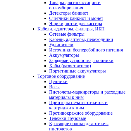
Товары для инкассации и
опломбирования
Детекторы банкнот
Счетчики банкнот и монет
Ящики, лотки для кассира
Кабели, адаптеры, фильтры, ИБП
Сетевые фильтры
Кабели, адаптеры, переходники
Удлинители
Источники бесперебойного питания
Аккумуляторы
Зарядные устройства, тройники
Хабы (разветвители)
Портативные аккумуляторы
Торговое оборудование
Ценники
Весы
Пистолеты-маркираторы и расходные
материалы к ним
Принтеры печати этикеток и
картриджи к ним
Противокражное оборудование
Тележки грузовые
Красящие ролики для этикет-
пистолетов