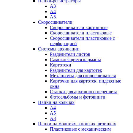
Папки-регистраторы
А3
А4
А5
Скоросшиватели
Скоросшиватели картонные
Скоросшиватели пластиковые
Скоросшиватели пластиковые с
перфорацией
Системы архивации
Разделители листов
Самоклеящиеся карманы
Картотеки
Разделители для картотек
Механизмы для скоросшивателя
Карточки для картотек, индексные
окна
Станки для архивного переплета
Фотоальбомы и фотокниги
Папки на кольцах
А4
А5
А3
Папки на молниях, кнопках, резинках
Пластиковые с механическим