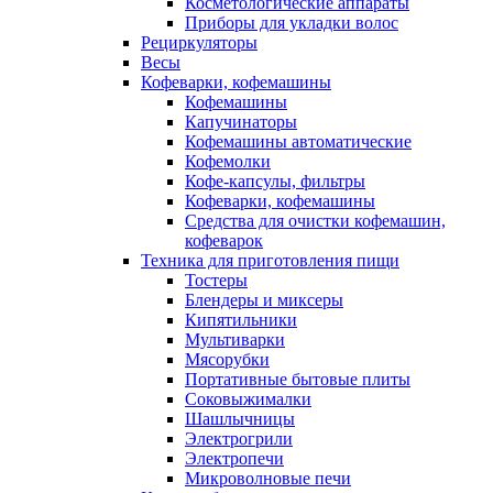
Косметологические аппараты
Приборы для укладки волос
Рециркуляторы
Весы
Кофеварки, кофемашины
Кофемашины
Капучинаторы
Кофемашины автоматические
Кофемолки
Кофе-капсулы, фильтры
Кофеварки, кофемашины
Средства для очистки кофемашин,
кофеварок
Техника для приготовления пищи
Тостеры
Блендеры и миксеры
Кипятильники
Мультиварки
Мясорубки
Портативные бытовые плиты
Соковыжималки
Шашлычницы
Электрогрили
Электропечи
Микроволновые печи