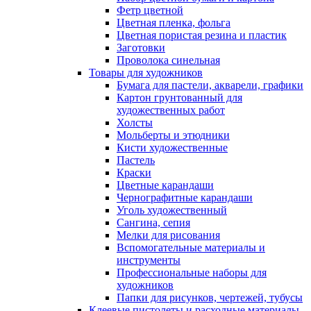
Фетр цветной
Цветная пленка, фольга
Цветная пористая резина и пластик
Заготовки
Проволока синельная
Товары для художников
Бумага для пастели, акварели, графики
Картон грунтованный для
художественных работ
Холсты
Мольберты и этюдники
Кисти художественные
Пастель
Краски
Цветные карандаши
Чернографитные карандаши
Уголь художественный
Сангина, сепия
Мелки для рисования
Вспомогательные материалы и
инструменты
Профессиональные наборы для
художников
Папки для рисунков, чертежей, тубусы
Клеевые пистолеты и расходные материалы