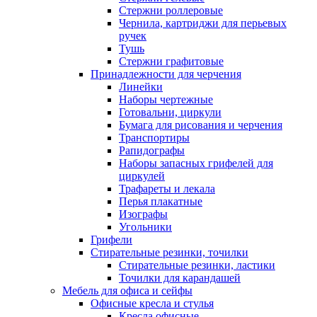
Стержни роллеровые
Чернила, картриджи для перьевых
ручек
Тушь
Стержни графитовые
Принадлежности для черчения
Линейки
Наборы чертежные
Готовальни, циркули
Бумага для рисования и черчения
Транспортиры
Рапидографы
Наборы запасных грифелей для
циркулей
Трафареты и лекала
Перья плакатные
Изографы
Угольники
Грифели
Стирательные резинки, точилки
Стирательные резинки, ластики
Точилки для карандашей
Мебель для офиса и сейфы
Офисные кресла и стулья
Кресла офисные