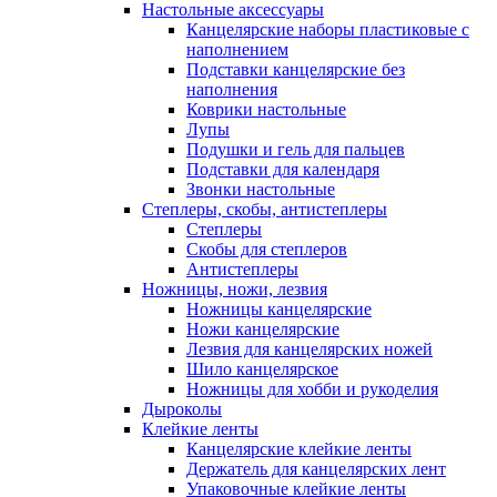
Настольные аксессуары
Канцелярские наборы пластиковые с
наполнением
Подставки канцелярские без
наполнения
Коврики настольные
Лупы
Подушки и гель для пальцев
Подставки для календаря
Звонки настольные
Степлеры, скобы, антистеплеры
Степлеры
Скобы для степлеров
Антистеплеры
Ножницы, ножи, лезвия
Ножницы канцелярские
Ножи канцелярские
Лезвия для канцелярских ножей
Шило канцелярское
Ножницы для хобби и рукоделия
Дыроколы
Клейкие ленты
Канцелярские клейкие ленты
Держатель для канцелярских лент
Упаковочные клейкие ленты