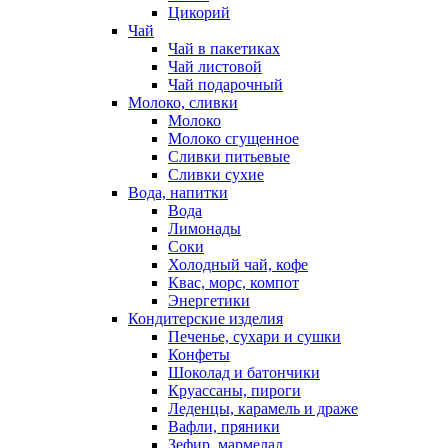
Цикорий
Чай
Чай в пакетиках
Чай листовой
Чай подарочный
Молоко, сливки
Молоко
Молоко сгущенное
Сливки питьевые
Сливки сухие
Вода, напитки
Вода
Лимонады
Соки
Холодный чай, кофе
Квас, морс, компот
Энергетики
Кондитерские изделия
Печенье, сухари и сушки
Конфеты
Шоколад и батончики
Круассаны, пироги
Леденцы, карамель и драже
Вафли, пряники
Зефир, мармелад