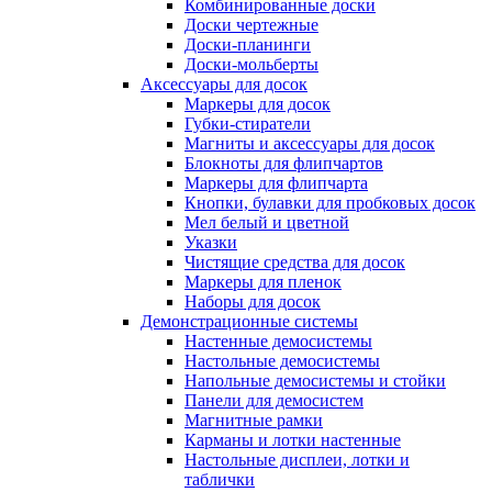
Комбинированные доски
Доски чертежные
Доски-планинги
Доски-мольберты
Аксессуары для досок
Маркеры для досок
Губки-стиратели
Магниты и аксессуары для досок
Блокноты для флипчартов
Маркеры для флипчарта
Кнопки, булавки для пробковых досок
Мел белый и цветной
Указки
Чистящие средства для досок
Маркеры для пленок
Наборы для досок
Демонстрационные системы
Настенные демосистемы
Настольные демосистемы
Напольные демосистемы и стойки
Панели для демосистем
Магнитные рамки
Карманы и лотки настенные
Настольные дисплеи, лотки и
таблички