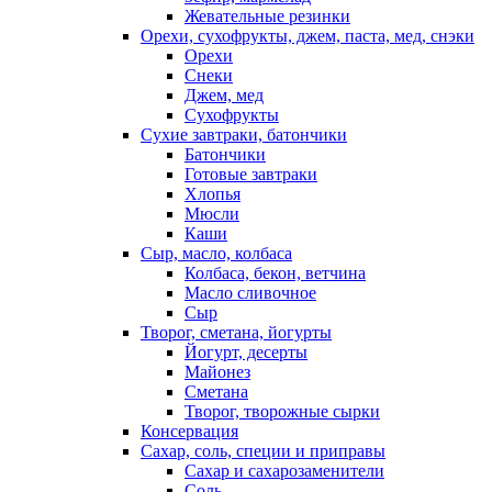
Жевательные резинки
Орехи, сухофрукты, джем, паста, мед, снэки
Орехи
Снеки
Джем, мед
Сухофрукты
Сухие завтраки, батончики
Батончики
Готовые завтраки
Хлопья
Мюсли
Каши
Сыр, масло, колбаса
Колбаса, бекон, ветчина
Масло сливочное
Сыр
Творог, сметана, йогурты
Йогурт, десерты
Майонез
Сметана
Творог, творожные сырки
Консервация
Сахар, соль, специи и приправы
Сахар и сахарозаменители
Соль