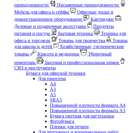
принадлежности
Письменные принадлежности
Мебель для офиса и сейфы
Офисные доски и
демонстрационное оборудование
Картриджи
Деловые и подарочные аксессуары
Продукты
питания и посуда
Бытовая техника
Техника для
офиса и торговли
Товары для творчества
Товары
для школы и детей
Хозяйственные, гигиенические
товары
Красота и медицина
Уборочный
инвентарь
Бытовая и профессиональная химия
СИЗ и инструменты
Бумага для офисной техники
Для принтера
А4
А3
А5
SRA3
Повышенной плотности формата А4
Повышенной плотности формата А3
Бумага цветная для оргтехники
Фотобумага
Пленки для печати
Для чертежных и копировальных работ