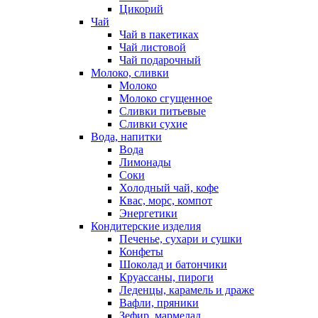
Цикорий
Чай
Чай в пакетиках
Чай листовой
Чай подарочный
Молоко, сливки
Молоко
Молоко сгущенное
Сливки питьевые
Сливки сухие
Вода, напитки
Вода
Лимонады
Соки
Холодный чай, кофе
Квас, морс, компот
Энергетики
Кондитерские изделия
Печенье, сухари и сушки
Конфеты
Шоколад и батончики
Круассаны, пироги
Леденцы, карамель и драже
Вафли, пряники
Зефир, мармелад