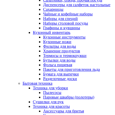
Салатники, блюда, прочая посуда
Диспенсеры для салфеток настольные
Сахарницы
Чайные и кофейные наборы
Наборы для специй
Наборы столовой посуды
Графины и кувшины
Кухонный инвентарь
Кухонные инструменты
Кухонные ножи
Фильтры для воды
Хранение продуктов
Термосы и термокружки
Бутылки для воды
Фольга пищевая
Пакеты для приготовления льда
Бумага для выпечки
Разделочные доски
Бытовая техника
Техника для уборки
Пылесосы
Паровые швабры (полотеры)
Сушилки для рук
Техника для красоты
Аксессуары для бритья