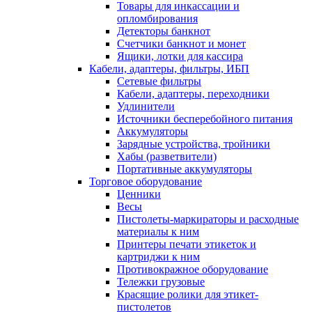
Товары для инкассации и
опломбирования
Детекторы банкнот
Счетчики банкнот и монет
Ящики, лотки для кассира
Кабели, адаптеры, фильтры, ИБП
Сетевые фильтры
Кабели, адаптеры, переходники
Удлинители
Источники бесперебойного питания
Аккумуляторы
Зарядные устройства, тройники
Хабы (разветвители)
Портативные аккумуляторы
Торговое оборудование
Ценники
Весы
Пистолеты-маркираторы и расходные
материалы к ним
Принтеры печати этикеток и
картриджи к ним
Противокражное оборудование
Тележки грузовые
Красящие ролики для этикет-
пистолетов