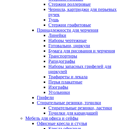
Стержни роллеровые
Чернила, картриджи для перьевых
ручек
Тушь
Стержни графитовые
Принадлежности для черчения
Линейки
Наборы чертежные
Готовальни, циркули
Бумага для рисования и черчения
Транспортиры
Рапидографы
Наборы запасных грифелей для
циркулей
Трафареты и лекала
Перья плакатные
Изографы
Угольники
Грифели
Стирательные резинки, точилки
Стирательные резинки, ластики
Точилки для карандашей
Мебель для офиса и сейфы
Офисные кресла и стулья
Кресла офисные