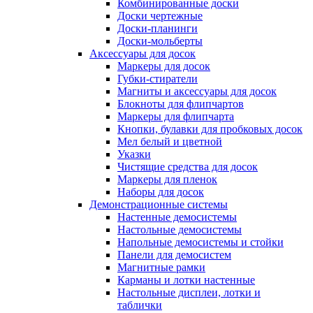
Комбинированные доски
Доски чертежные
Доски-планинги
Доски-мольберты
Аксессуары для досок
Маркеры для досок
Губки-стиратели
Магниты и аксессуары для досок
Блокноты для флипчартов
Маркеры для флипчарта
Кнопки, булавки для пробковых досок
Мел белый и цветной
Указки
Чистящие средства для досок
Маркеры для пленок
Наборы для досок
Демонстрационные системы
Настенные демосистемы
Настольные демосистемы
Напольные демосистемы и стойки
Панели для демосистем
Магнитные рамки
Карманы и лотки настенные
Настольные дисплеи, лотки и
таблички