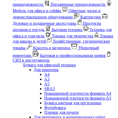
принадлежности
Письменные принадлежности
Мебель для офиса и сейфы
Офисные доски и
демонстрационное оборудование
Картриджи
Деловые и подарочные аксессуары
Продукты
питания и посуда
Бытовая техника
Техника для
офиса и торговли
Товары для творчества
Товары
для школы и детей
Хозяйственные, гигиенические
товары
Красота и медицина
Уборочный
инвентарь
Бытовая и профессиональная химия
СИЗ и инструменты
Бумага для офисной техники
Для принтера
А4
А3
А5
SRA3
Повышенной плотности формата А4
Повышенной плотности формата А3
Бумага цветная для оргтехники
Фотобумага
Пленки для печати
Для чертежных и копировальных работ