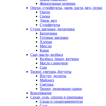
Жевательные резинки
Орехи, сухофрукты, джем, паста, мед, снэки
Орехи
Снеки
Джем, мед
Сухофрукты
Сухие завтраки, батончики
Батончики
Готовые завтраки
Хлопья
Мюсли
Каши
Сыр, масло, колбаса
Колбаса, бекон, ветчина
Масло сливочное
Сыр
Творог, сметана, йогурты
Йогурт, десерты
Майонез
Сметана
Творог, творожные сырки
Консервация
Сахар, соль, специи и приправы
Сахар и сахарозаменители
Соль