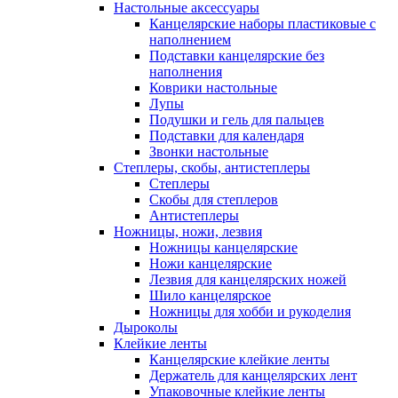
Настольные аксессуары
Канцелярские наборы пластиковые с
наполнением
Подставки канцелярские без
наполнения
Коврики настольные
Лупы
Подушки и гель для пальцев
Подставки для календаря
Звонки настольные
Степлеры, скобы, антистеплеры
Степлеры
Скобы для степлеров
Антистеплеры
Ножницы, ножи, лезвия
Ножницы канцелярские
Ножи канцелярские
Лезвия для канцелярских ножей
Шило канцелярское
Ножницы для хобби и рукоделия
Дыроколы
Клейкие ленты
Канцелярские клейкие ленты
Держатель для канцелярских лент
Упаковочные клейкие ленты