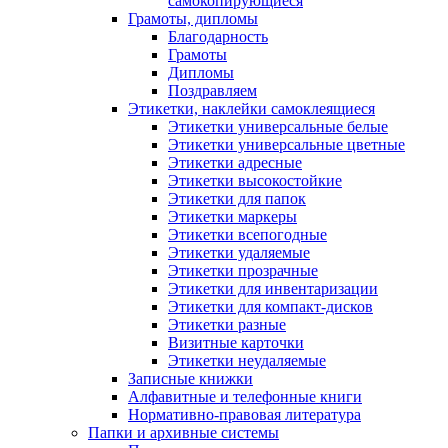
самокопирующиеся
Грамоты, дипломы
Благодарность
Грамоты
Дипломы
Поздравляем
Этикетки, наклейки самоклеящиеся
Этикетки универсальные белые
Этикетки универсальные цветные
Этикетки адресные
Этикетки высокостойкие
Этикетки для папок
Этикетки маркеры
Этикетки всепогодные
Этикетки удаляемые
Этикетки прозрачные
Этикетки для инвентаризации
Этикетки для компакт-дисков
Этикетки разные
Визитные карточки
Этикетки неудаляемые
Записные книжки
Алфавитные и телефонные книги
Нормативно-правовая литература
Папки и архивные системы