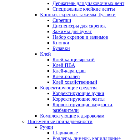
Держатель для упаковочных лент
Специальные клейкие ленты
Кнопки, скрепки, зажимы, булавки
Скрепки
Диспенсеры для скрепок
Зажимы для бумаг
Набор скрепок и зажимов
Кнопки
Булавки
Клей
Клей канцелярский
Клей ПВА
Клей-карандаш
Клей-роллер
Клей хозяйственный
Корректирующие средства
Корректирующие ручки
Корректирующие ленты
Корректирующие жидкости,
разбавители
Комплектующие к дыроколам
Письменные принадлежности
Ручки
Шариковые
Роллеры, линеры, капиллярные