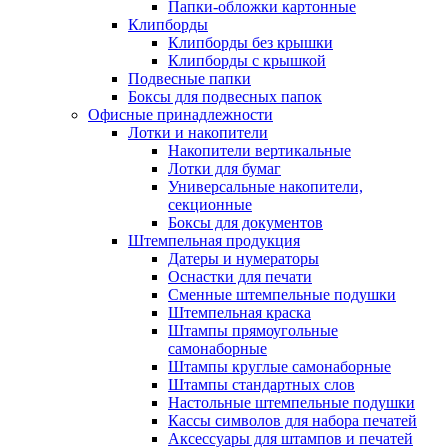
Папки-обложки картонные
Клипборды
Клипборды без крышки
Клипборды с крышкой
Подвесные папки
Боксы для подвесных папок
Офисные принадлежности
Лотки и накопители
Накопители вертикальные
Лотки для бумаг
Универсальные накопители,
секционные
Боксы для документов
Штемпельная продукция
Датеры и нумераторы
Оснастки для печати
Сменные штемпельные подушки
Штемпельная краска
Штампы прямоугольные
самонаборные
Штампы круглые самонаборные
Штампы стандартных слов
Настольные штемпельные подушки
Кассы символов для набора печатей
Аксессуары для штампов и печатей