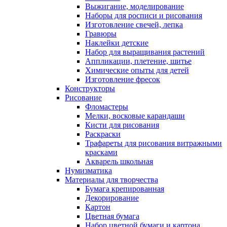
Выжигание, моделирование
Наборы для росписи и рисования
Изготовление свечей, лепка
Гравюры
Наклейки детские
Набор для выращивания растений
Аппликации, плетение, шитье
Химические опыты для детей
Изготовление фресок
Конструкторы
Рисование
Фломастеры
Мелки, восковые карандаши
Кисти для рисования
Раскраски
Трафареты для рисования витражными
красками
Акварель школьная
Нумизматика
Материалы для творчества
Бумага крепированная
Декорирование
Картон
Цветная бумага
Набор цветной бумаги и картона