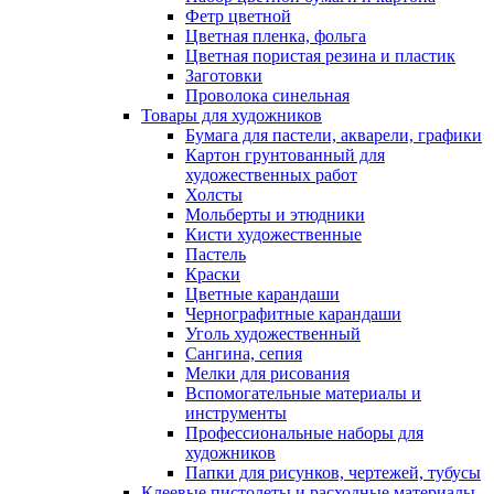
Фетр цветной
Цветная пленка, фольга
Цветная пористая резина и пластик
Заготовки
Проволока синельная
Товары для художников
Бумага для пастели, акварели, графики
Картон грунтованный для
художественных работ
Холсты
Мольберты и этюдники
Кисти художественные
Пастель
Краски
Цветные карандаши
Чернографитные карандаши
Уголь художественный
Сангина, сепия
Мелки для рисования
Вспомогательные материалы и
инструменты
Профессиональные наборы для
художников
Папки для рисунков, чертежей, тубусы
Клеевые пистолеты и расходные материалы