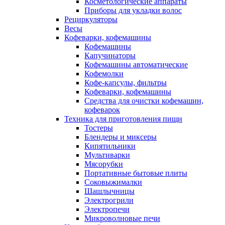
Косметологические аппараты
Приборы для укладки волос
Рециркуляторы
Весы
Кофеварки, кофемашины
Кофемашины
Капучинаторы
Кофемашины автоматические
Кофемолки
Кофе-капсулы, фильтры
Кофеварки, кофемашины
Средства для очистки кофемашин,
кофеварок
Техника для приготовления пищи
Тостеры
Блендеры и миксеры
Кипятильники
Мультиварки
Мясорубки
Портативные бытовые плиты
Соковыжималки
Шашлычницы
Электрогрили
Электропечи
Микроволновые печи