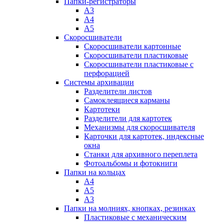
Папки-регистраторы
А3
А4
А5
Скоросшиватели
Скоросшиватели картонные
Скоросшиватели пластиковые
Скоросшиватели пластиковые с
перфорацией
Системы архивации
Разделители листов
Самоклеящиеся карманы
Картотеки
Разделители для картотек
Механизмы для скоросшивателя
Карточки для картотек, индексные
окна
Станки для архивного переплета
Фотоальбомы и фотокниги
Папки на кольцах
А4
А5
А3
Папки на молниях, кнопках, резинках
Пластиковые с механическим