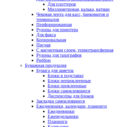
Для плоттеров
Миллиметровая, калька, ватман
Чековая лента для касс, банкоматов и
терминалов
Перфорированная
Рулоны для принтера
Для факса
Копировальная
Писчая
С магнитным слоем, термотрансферная
Рулоны для тахографов
Риббон
Бумажная продукция
Бумага для заметок
Блоки в подставке
Блоки непроклеенные
Блоки проклеенные
Блоки самоклеящиеся
Диспенсеры для блоков
Закладки самоклеящиеся
Ежедневники, календари, планинги
Ежедневники
Еженедельники
Планинги
Календари