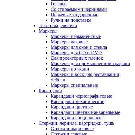
Гелевые
Со стираемыми чернилами
Перьевые, подарочные
Ручки на подставке
Текстовыделители
Маркеры
Маркеры перманентные
Маркеры лаковые
Маркеры для окон и стекла
Маркеры для CD и DVD
Для проекторных пленок
Маркеры для промышленной графики
Маркеры по ткани
Маркеры и воск для реставрации
мебели
Маркеры специальные
Карандаши
Карандаши чернографитовые
Карандаши механические
Карандаши цветные
Карандаши цветные акварельные
Карандаши специальные
Стержни, чернила, картриджи, тушь
Стержни шариковые
Стержни гелевые