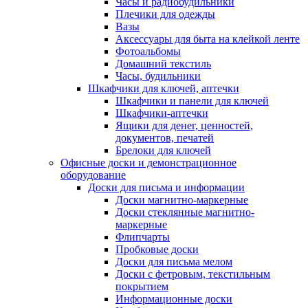
Часы и радиобудильники
Плечики для одежды
Вазы
Аксессуары для быта на клейкой ленте
Фотоальбомы
Домашний текстиль
Часы, будильники
Шкафчики для ключей, аптечки
Шкафчики и панели для ключей
Шкафчики-аптечки
Ящики для денег, ценностей,
документов, печатей
Брелоки для ключей
Офисные доски и демонстрационное
оборудование
Доски для письма и информации
Доски магнитно-маркерные
Доски стеклянные магнитно-
маркерные
Флипчарты
Пробковые доски
Доски для письма мелом
Доски с фетровым, текстильным
покрытием
Информационные доски