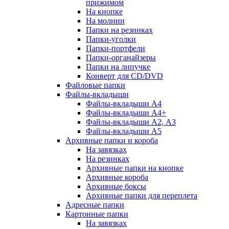
прижимом
На кнопке
На молнии
Папки на резинках
Папки-уголки
Папки-портфели
Папки-органайзеры
Папки на липучке
Конверт для CD/DVD
Файловые папки
Файлы-вкладыши
Файлы-вкладыши А4
Файлы-вкладыши А4+
Файлы-вкладыши А2, А3
Файлы-вкладыши А5
Архивные папки и короба
На завязках
На резинках
Архивные папки на кнопке
Архивные короба
Архивные боксы
Архивные папки для переплета
Адресные папки
Картонные папки
На завязках