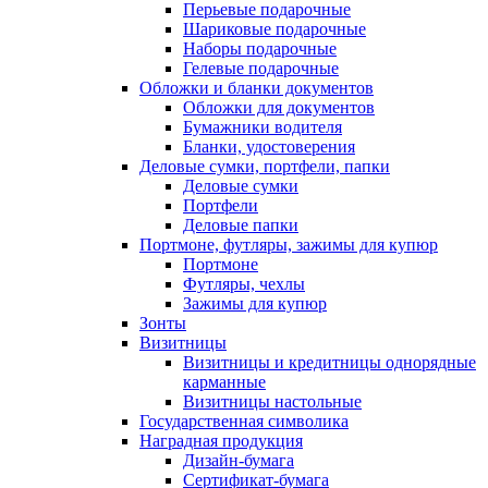
Перьевые подарочные
Шариковые подарочные
Наборы подарочные
Гелевые подарочные
Обложки и бланки документов
Обложки для документов
Бумажники водителя
Бланки, удостоверения
Деловые сумки, портфели, папки
Деловые сумки
Портфели
Деловые папки
Портмоне, футляры, зажимы для купюр
Портмоне
Футляры, чехлы
Зажимы для купюр
Зонты
Визитницы
Визитницы и кредитницы однорядные
карманные
Визитницы настольные
Государственная символика
Наградная продукция
Дизайн-бумага
Сертификат-бумага