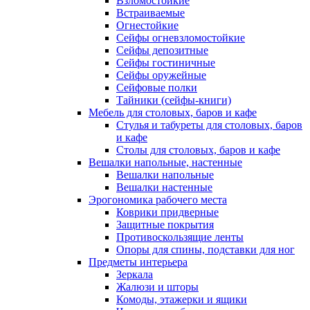
Взломостойкие
Встраиваемые
Огнестойкие
Сейфы огневзломостойкие
Сейфы депозитные
Сейфы гостиничные
Сейфы оружейные
Сейфовые полки
Тайники (сейфы-книги)
Мебель для столовых, баров и кафе
Стулья и табуреты для столовых, баров
и кафе
Столы для столовых, баров и кафе
Вешалки напольные, настенные
Вешалки напольные
Вешалки настенные
Эрогономика рабочего места
Коврики придверные
Защитные покрытия
Противоскользящие ленты
Опоры для спины, подставки для ног
Предметы интерьера
Зеркала
Жалюзи и шторы
Комоды, этажерки и ящики