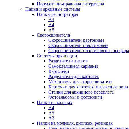
Нормативно-правовая литература
Папки и архивные системы
Папки-регистраторы
А3
А4
А5
Скоросшиватели
Скоросшиватели картонные
Скоросшиватели пластиковые
Скоросшиватели пластиковые с перфор
Системы архивации
Разделители листов
Самоклеящиеся карманы
Картотеки
Разделители для картотек
Механизмы для скоросшивателя
Карточки для картотек, индексные окна
Станки для архивного переплета
Фотоальбомы и фотокниги
Папки на кольцах
А4
А5
А3
Папки на молниях, кнопках, резинках
Пластиковые с механическим прижимо