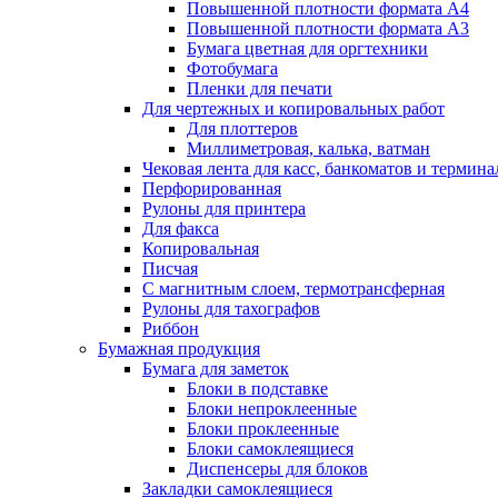
Повышенной плотности формата А4
Повышенной плотности формата А3
Бумага цветная для оргтехники
Фотобумага
Пленки для печати
Для чертежных и копировальных работ
Для плоттеров
Миллиметровая, калька, ватман
Чековая лента для касс, банкоматов и термина
Перфорированная
Рулоны для принтера
Для факса
Копировальная
Писчая
С магнитным слоем, термотрансферная
Рулоны для тахографов
Риббон
Бумажная продукция
Бумага для заметок
Блоки в подставке
Блоки непроклеенные
Блоки проклеенные
Блоки самоклеящиеся
Диспенсеры для блоков
Закладки самоклеящиеся