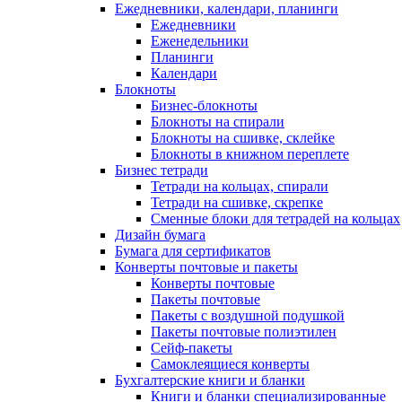
Ежедневники, календари, планинги
Ежедневники
Еженедельники
Планинги
Календари
Блокноты
Бизнес-блокноты
Блокноты на спирали
Блокноты на сшивке, склейке
Блокноты в книжном переплете
Бизнес тетради
Тетради на кольцах, спирали
Тетради на сшивке, скрепке
Сменные блоки для тетрадей на кольцах
Дизайн бумага
Бумага для сертификатов
Конверты почтовые и пакеты
Конверты почтовые
Пакеты почтовые
Пакеты с воздушной подушкой
Пакеты почтовые полиэтилен
Сейф-пакеты
Самоклеящиеся конверты
Бухгалтерские книги и бланки
Книги и бланки специализированные