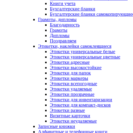
Книги учета
Бухгалтерские бланки
Бухгалтерские бланки самокопирующие
Грамоты, дипломы
Благодарность
Грамоты
Дипломы
Поздравляем
Этикетки, наклейки самоклеящиеся
Этикетки универсальные белые
Этикетки универсальные цветные
Этикетки адресные
Этикетки высокостойкие
Этикетки для папок
Этикетки маркеры
Этикетки всепогодные
Этикетки удаляемые
Этикетки прозрачные
Этикетки для инвентаризации
Этикетки для компакт-дисков
Этикетки разные
Визитные карточки
Этикетки неудаляемые
Записные книжки
Алфавитные и телефонные книги