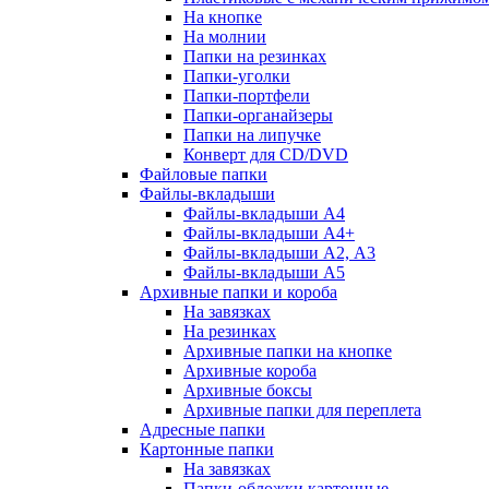
На кнопке
На молнии
Папки на резинках
Папки-уголки
Папки-портфели
Папки-органайзеры
Папки на липучке
Конверт для CD/DVD
Файловые папки
Файлы-вкладыши
Файлы-вкладыши А4
Файлы-вкладыши А4+
Файлы-вкладыши А2, А3
Файлы-вкладыши А5
Архивные папки и короба
На завязках
На резинках
Архивные папки на кнопке
Архивные короба
Архивные боксы
Архивные папки для переплета
Адресные папки
Картонные папки
На завязках
Папки-обложки картонные