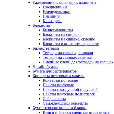
Ежедневники, календари, планинги
Ежедневники
Еженедельники
Планинги
Календари
Блокноты
Бизнес-блокноты
Блокноты на спирали
Блокноты на сшивке, склейке
Блокноты в книжном переплете
Бизнес тетради
Тетради на кольцах, спирали
Тетради на сшивке, скрепке
Сменные блоки для тетрадей на кольцах
Дизайн бумага
Бумага для сертификатов
Конверты почтовые и пакеты
Конверты почтовые
Пакеты почтовые
Пакеты с воздушной подушкой
Пакеты почтовые полиэтилен
Сейф-пакеты
Самоклеящиеся конверты
Бухгалтерские книги и бланки
Книги и бланки специализированные