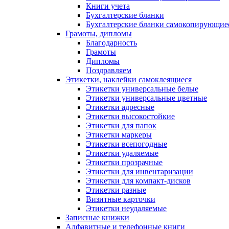
Книги учета
Бухгалтерские бланки
Бухгалтерские бланки самокопирующие
Грамоты, дипломы
Благодарность
Грамоты
Дипломы
Поздравляем
Этикетки, наклейки самоклеящиеся
Этикетки универсальные белые
Этикетки универсальные цветные
Этикетки адресные
Этикетки высокостойкие
Этикетки для папок
Этикетки маркеры
Этикетки всепогодные
Этикетки удаляемые
Этикетки прозрачные
Этикетки для инвентаризации
Этикетки для компакт-дисков
Этикетки разные
Визитные карточки
Этикетки неудаляемые
Записные книжки
Алфавитные и телефонные книги