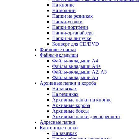
На кнопке
На молнии
Папки на резинках
Папки-уголки
Папки-портфели
Папки-органайзеры
Папки на липучке
Конверт для CD/DVD
Файловые папки
Файлы-вкладыши
Файлы-вкладыши А4
Файлы-вкладыши А4+
Файлы-вкладыши А2, А3
Файлы-вкладыши А5
Архивные папки и короба
На завязках
На резинках
Архивные папки на кнопке
Архивные короба
Архивные боксы
Архивные папки для переплета
Адресные папки
Картонные папки
На завязках
Папки-обложки картонные