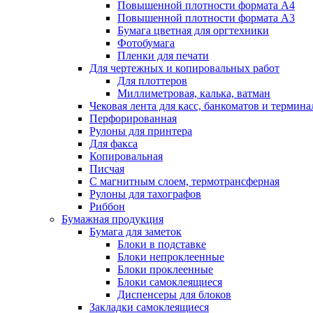
Повышенной плотности формата А4
Повышенной плотности формата А3
Бумага цветная для оргтехники
Фотобумага
Пленки для печати
Для чертежных и копировальных работ
Для плоттеров
Миллиметровая, калька, ватман
Чековая лента для касс, банкоматов и термина
Перфорированная
Рулоны для принтера
Для факса
Копировальная
Писчая
С магнитным слоем, термотрансферная
Рулоны для тахографов
Риббон
Бумажная продукция
Бумага для заметок
Блоки в подставке
Блоки непроклеенные
Блоки проклеенные
Блоки самоклеящиеся
Диспенсеры для блоков
Закладки самоклеящиеся