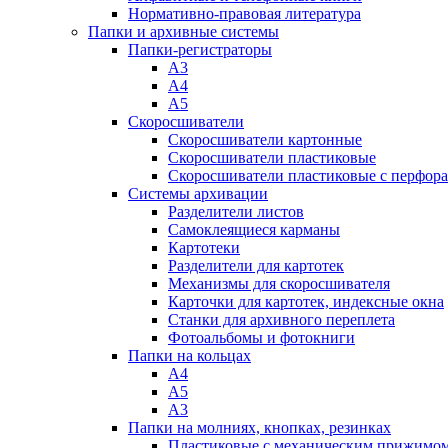
Нормативно-правовая литература
Папки и архивные системы
Папки-регистраторы
А3
А4
А5
Скоросшиватели
Скоросшиватели картонные
Скоросшиватели пластиковые
Скоросшиватели пластиковые с перфор
Системы архивации
Разделители листов
Самоклеящиеся карманы
Картотеки
Разделители для картотек
Механизмы для скоросшивателя
Карточки для картотек, индексные окна
Станки для архивного переплета
Фотоальбомы и фотокниги
Папки на кольцах
А4
А5
А3
Папки на молниях, кнопках, резинках
Пластиковые с механическим прижимо