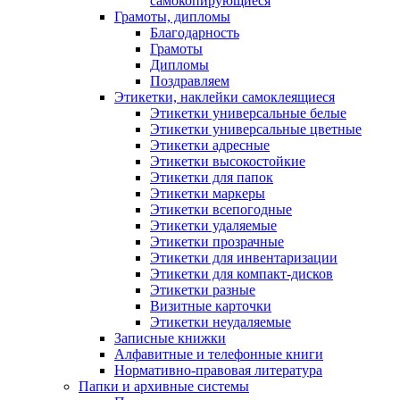
самокопирующиеся
Грамоты, дипломы
Благодарность
Грамоты
Дипломы
Поздравляем
Этикетки, наклейки самоклеящиеся
Этикетки универсальные белые
Этикетки универсальные цветные
Этикетки адресные
Этикетки высокостойкие
Этикетки для папок
Этикетки маркеры
Этикетки всепогодные
Этикетки удаляемые
Этикетки прозрачные
Этикетки для инвентаризации
Этикетки для компакт-дисков
Этикетки разные
Визитные карточки
Этикетки неудаляемые
Записные книжки
Алфавитные и телефонные книги
Нормативно-правовая литература
Папки и архивные системы