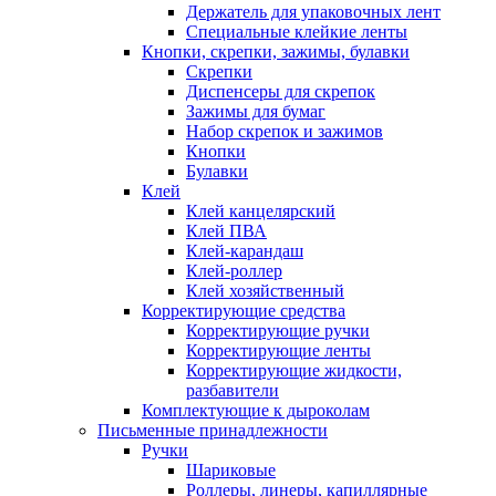
Держатель для упаковочных лент
Специальные клейкие ленты
Кнопки, скрепки, зажимы, булавки
Скрепки
Диспенсеры для скрепок
Зажимы для бумаг
Набор скрепок и зажимов
Кнопки
Булавки
Клей
Клей канцелярский
Клей ПВА
Клей-карандаш
Клей-роллер
Клей хозяйственный
Корректирующие средства
Корректирующие ручки
Корректирующие ленты
Корректирующие жидкости,
разбавители
Комплектующие к дыроколам
Письменные принадлежности
Ручки
Шариковые
Роллеры, линеры, капиллярные