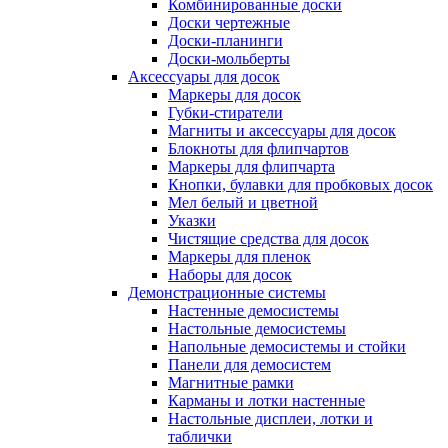
Комбинированные доски
Доски чертежные
Доски-планинги
Доски-мольберты
Аксессуары для досок
Маркеры для досок
Губки-стиратели
Магниты и аксессуары для досок
Блокноты для флипчартов
Маркеры для флипчарта
Кнопки, булавки для пробковых досок
Мел белый и цветной
Указки
Чистящие средства для досок
Маркеры для пленок
Наборы для досок
Демонстрационные системы
Настенные демосистемы
Настольные демосистемы
Напольные демосистемы и стойки
Панели для демосистем
Магнитные рамки
Карманы и лотки настенные
Настольные дисплеи, лотки и
таблички