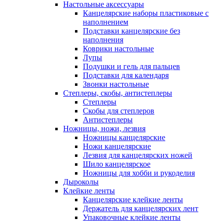
Настольные аксессуары
Канцелярские наборы пластиковые с
наполнением
Подставки канцелярские без
наполнения
Коврики настольные
Лупы
Подушки и гель для пальцев
Подставки для календаря
Звонки настольные
Степлеры, скобы, антистеплеры
Степлеры
Скобы для степлеров
Антистеплеры
Ножницы, ножи, лезвия
Ножницы канцелярские
Ножи канцелярские
Лезвия для канцелярских ножей
Шило канцелярское
Ножницы для хобби и рукоделия
Дыроколы
Клейкие ленты
Канцелярские клейкие ленты
Держатель для канцелярских лент
Упаковочные клейкие ленты