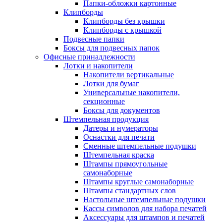
Папки-обложки картонные
Клипборды
Клипборды без крышки
Клипборды с крышкой
Подвесные папки
Боксы для подвесных папок
Офисные принадлежности
Лотки и накопители
Накопители вертикальные
Лотки для бумаг
Универсальные накопители,
секционные
Боксы для документов
Штемпельная продукция
Датеры и нумераторы
Оснастки для печати
Сменные штемпельные подушки
Штемпельная краска
Штампы прямоугольные
самонаборные
Штампы круглые самонаборные
Штампы стандартных слов
Настольные штемпельные подушки
Кассы символов для набора печатей
Аксессуары для штампов и печатей