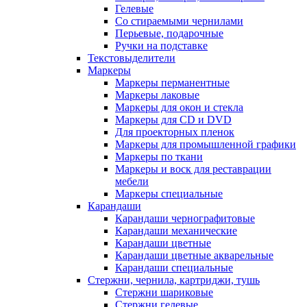
Гелевые
Со стираемыми чернилами
Перьевые, подарочные
Ручки на подставке
Текстовыделители
Маркеры
Маркеры перманентные
Маркеры лаковые
Маркеры для окон и стекла
Маркеры для CD и DVD
Для проекторных пленок
Маркеры для промышленной графики
Маркеры по ткани
Маркеры и воск для реставрации
мебели
Маркеры специальные
Карандаши
Карандаши чернографитовые
Карандаши механические
Карандаши цветные
Карандаши цветные акварельные
Карандаши специальные
Стержни, чернила, картриджи, тушь
Стержни шариковые
Стержни гелевые