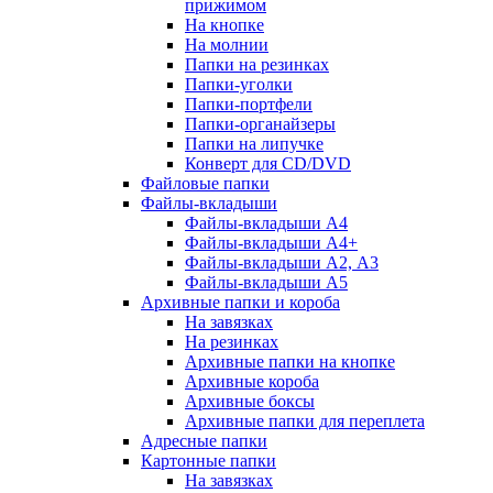
прижимом
На кнопке
На молнии
Папки на резинках
Папки-уголки
Папки-портфели
Папки-органайзеры
Папки на липучке
Конверт для CD/DVD
Файловые папки
Файлы-вкладыши
Файлы-вкладыши А4
Файлы-вкладыши А4+
Файлы-вкладыши А2, А3
Файлы-вкладыши А5
Архивные папки и короба
На завязках
На резинках
Архивные папки на кнопке
Архивные короба
Архивные боксы
Архивные папки для переплета
Адресные папки
Картонные папки
На завязках