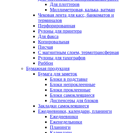
Для плоттеров
Миллиметровая, калька, ватман
Чековая лента для касс, банкоматов и
терминалов
Перфорированная
Рулоны для принтера
Для факса
Копировальная
Писчая
С магнитным слоем, термотрансферная
Рулоны для тахографов
Риббон
Бумажная продукция
Бумага для заметок
Блоки в подставке
Блоки непроклеенные
Блоки проклеенные
Блоки самоклеящиеся
Диспенсеры для блоков
Закладки самоклеящиеся
Ежедневники, календари, планинги
Ежедневники
Еженедельники
Планинги
Календари