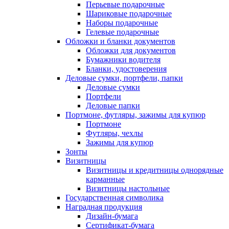
Перьевые подарочные
Шариковые подарочные
Наборы подарочные
Гелевые подарочные
Обложки и бланки документов
Обложки для документов
Бумажники водителя
Бланки, удостоверения
Деловые сумки, портфели, папки
Деловые сумки
Портфели
Деловые папки
Портмоне, футляры, зажимы для купюр
Портмоне
Футляры, чехлы
Зажимы для купюр
Зонты
Визитницы
Визитницы и кредитницы однорядные
карманные
Визитницы настольные
Государственная символика
Наградная продукция
Дизайн-бумага
Сертификат-бумага