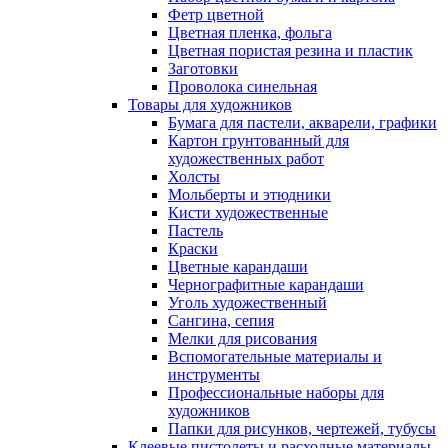
Фетр цветной
Цветная пленка, фольга
Цветная пористая резина и пластик
Заготовки
Проволока синельная
Товары для художников
Бумага для пастели, акварели, графики
Картон грунтованный для
художественных работ
Холсты
Мольберты и этюдники
Кисти художественные
Пастель
Краски
Цветные карандаши
Чернографитные карандаши
Уголь художественный
Сангина, сепия
Мелки для рисования
Вспомогательные материалы и
инструменты
Профессиональные наборы для
художников
Папки для рисунков, чертежей, тубусы
Клеевые пистолеты и расходные материалы