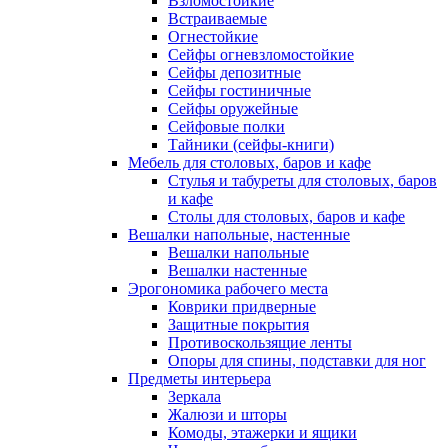
Взломостойкие
Встраиваемые
Огнестойкие
Сейфы огневзломостойкие
Сейфы депозитные
Сейфы гостиничные
Сейфы оружейные
Сейфовые полки
Тайники (сейфы-книги)
Мебель для столовых, баров и кафе
Стулья и табуреты для столовых, баров
и кафе
Столы для столовых, баров и кафе
Вешалки напольные, настенные
Вешалки напольные
Вешалки настенные
Эрогономика рабочего места
Коврики придверные
Защитные покрытия
Противоскользящие ленты
Опоры для спины, подставки для ног
Предметы интерьера
Зеркала
Жалюзи и шторы
Комоды, этажерки и ящики