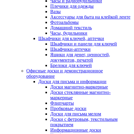
Часы и радиобудильники
Плечики для одежды
Вазы
Аксессуары для быта на клейкой ленте
Фотоальбомы
Домашний текстиль
Часы, будильники
Шкафчики для ключей, аптечки
Шкафчики и панели для ключей
Шкафчики-аптечки
Ящики для денег, ценностей,
документов, печатей
Брелоки для ключей
Офисные доски и демонстрационное
оборудование
Доски для письма и информации
Доски магнитно-маркерные
Доски стеклянные магнитно-
маркерные
Флипчарты
Пробковые доски
Доски для письма мелом
Доски с фетровым, текстильным
покрытием
Информационные доски