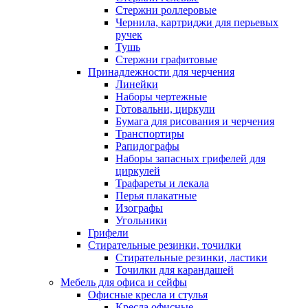
Стержни роллеровые
Чернила, картриджи для перьевых
ручек
Тушь
Стержни графитовые
Принадлежности для черчения
Линейки
Наборы чертежные
Готовальни, циркули
Бумага для рисования и черчения
Транспортиры
Рапидографы
Наборы запасных грифелей для
циркулей
Трафареты и лекала
Перья плакатные
Изографы
Угольники
Грифели
Стирательные резинки, точилки
Стирательные резинки, ластики
Точилки для карандашей
Мебель для офиса и сейфы
Офисные кресла и стулья
Кресла офисные