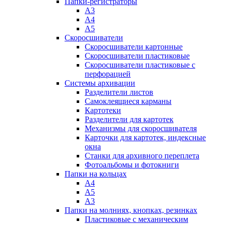
Папки-регистраторы
А3
А4
А5
Скоросшиватели
Скоросшиватели картонные
Скоросшиватели пластиковые
Скоросшиватели пластиковые с
перфорацией
Системы архивации
Разделители листов
Самоклеящиеся карманы
Картотеки
Разделители для картотек
Механизмы для скоросшивателя
Карточки для картотек, индексные
окна
Станки для архивного переплета
Фотоальбомы и фотокниги
Папки на кольцах
А4
А5
А3
Папки на молниях, кнопках, резинках
Пластиковые с механическим