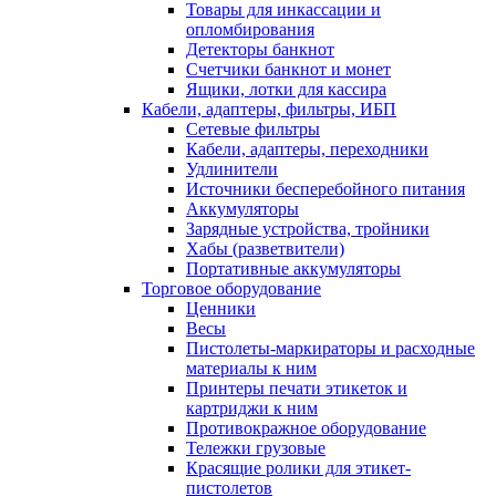
Товары для инкассации и
опломбирования
Детекторы банкнот
Счетчики банкнот и монет
Ящики, лотки для кассира
Кабели, адаптеры, фильтры, ИБП
Сетевые фильтры
Кабели, адаптеры, переходники
Удлинители
Источники бесперебойного питания
Аккумуляторы
Зарядные устройства, тройники
Хабы (разветвители)
Портативные аккумуляторы
Торговое оборудование
Ценники
Весы
Пистолеты-маркираторы и расходные
материалы к ним
Принтеры печати этикеток и
картриджи к ним
Противокражное оборудование
Тележки грузовые
Красящие ролики для этикет-
пистолетов