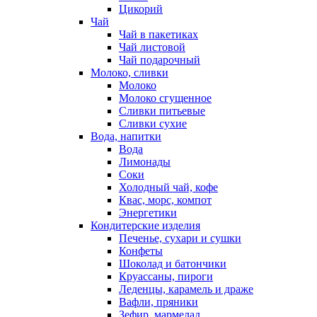
Цикорий
Чай
Чай в пакетиках
Чай листовой
Чай подарочный
Молоко, сливки
Молоко
Молоко сгущенное
Сливки питьевые
Сливки сухие
Вода, напитки
Вода
Лимонады
Соки
Холодный чай, кофе
Квас, морс, компот
Энергетики
Кондитерские изделия
Печенье, сухари и сушки
Конфеты
Шоколад и батончики
Круассаны, пироги
Леденцы, карамель и драже
Вафли, пряники
Зефир, мармелад