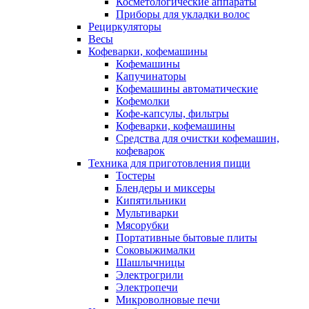
Косметологические аппараты
Приборы для укладки волос
Рециркуляторы
Весы
Кофеварки, кофемашины
Кофемашины
Капучинаторы
Кофемашины автоматические
Кофемолки
Кофе-капсулы, фильтры
Кофеварки, кофемашины
Средства для очистки кофемашин,
кофеварок
Техника для приготовления пищи
Тостеры
Блендеры и миксеры
Кипятильники
Мультиварки
Мясорубки
Портативные бытовые плиты
Соковыжималки
Шашлычницы
Электрогрили
Электропечи
Микроволновые печи