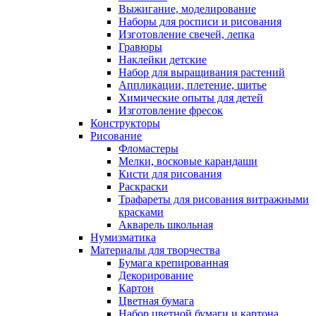
Выжигание, моделирование
Наборы для росписи и рисования
Изготовление свечей, лепка
Гравюры
Наклейки детские
Набор для выращивания растений
Аппликации, плетение, шитье
Химические опыты для детей
Изготовление фресок
Конструкторы
Рисование
Фломастеры
Мелки, восковые карандаши
Кисти для рисования
Раскраски
Трафареты для рисования витражными
красками
Акварель школьная
Нумизматика
Материалы для творчества
Бумага крепированная
Декорирование
Картон
Цветная бумага
Набор цветной бумаги и картона