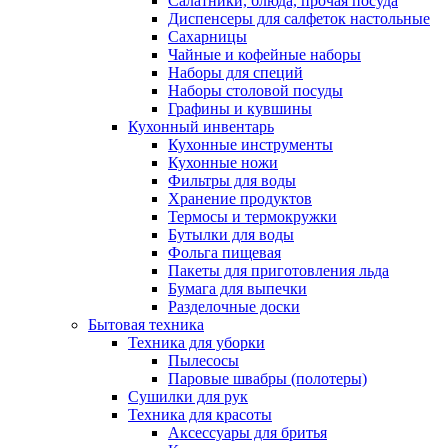
Салатники, блюда, прочая посуда
Диспенсеры для салфеток настольные
Сахарницы
Чайные и кофейные наборы
Наборы для специй
Наборы столовой посуды
Графины и кувшины
Кухонный инвентарь
Кухонные инструменты
Кухонные ножи
Фильтры для воды
Хранение продуктов
Термосы и термокружки
Бутылки для воды
Фольга пищевая
Пакеты для приготовления льда
Бумага для выпечки
Разделочные доски
Бытовая техника
Техника для уборки
Пылесосы
Паровые швабры (полотеры)
Сушилки для рук
Техника для красоты
Аксессуары для бритья