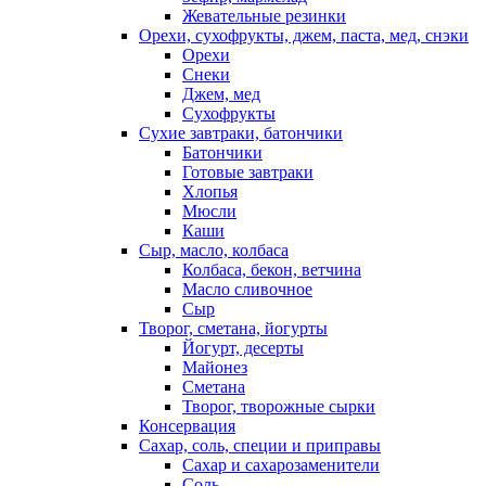
Жевательные резинки
Орехи, сухофрукты, джем, паста, мед, снэки
Орехи
Снеки
Джем, мед
Сухофрукты
Сухие завтраки, батончики
Батончики
Готовые завтраки
Хлопья
Мюсли
Каши
Сыр, масло, колбаса
Колбаса, бекон, ветчина
Масло сливочное
Сыр
Творог, сметана, йогурты
Йогурт, десерты
Майонез
Сметана
Творог, творожные сырки
Консервация
Сахар, соль, специи и приправы
Сахар и сахарозаменители
Соль