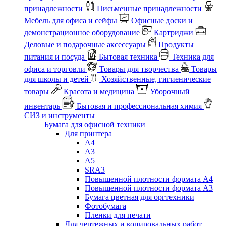
принадлежности
Письменные принадлежности
Мебель для офиса и сейфы
Офисные доски и
демонстрационное оборудование
Картриджи
Деловые и подарочные аксессуары
Продукты
питания и посуда
Бытовая техника
Техника для
офиса и торговли
Товары для творчества
Товары
для школы и детей
Хозяйственные, гигиенические
товары
Красота и медицина
Уборочный
инвентарь
Бытовая и профессиональная химия
СИЗ и инструменты
Бумага для офисной техники
Для принтера
А4
А3
А5
SRA3
Повышенной плотности формата А4
Повышенной плотности формата А3
Бумага цветная для оргтехники
Фотобумага
Пленки для печати
Для чертежных и копировальных работ