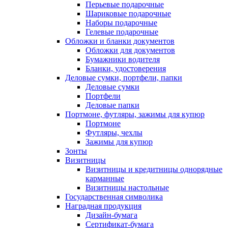
Перьевые подарочные
Шариковые подарочные
Наборы подарочные
Гелевые подарочные
Обложки и бланки документов
Обложки для документов
Бумажники водителя
Бланки, удостоверения
Деловые сумки, портфели, папки
Деловые сумки
Портфели
Деловые папки
Портмоне, футляры, зажимы для купюр
Портмоне
Футляры, чехлы
Зажимы для купюр
Зонты
Визитницы
Визитницы и кредитницы однорядные
карманные
Визитницы настольные
Государственная символика
Наградная продукция
Дизайн-бумага
Сертификат-бумага