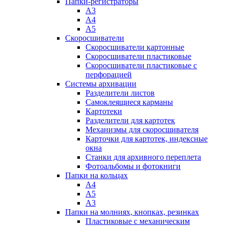
Папки-регистраторы
А3
А4
А5
Скоросшиватели
Скоросшиватели картонные
Скоросшиватели пластиковые
Скоросшиватели пластиковые с
перфорацией
Системы архивации
Разделители листов
Самоклеящиеся карманы
Картотеки
Разделители для картотек
Механизмы для скоросшивателя
Карточки для картотек, индексные
окна
Станки для архивного переплета
Фотоальбомы и фотокниги
Папки на кольцах
А4
А5
А3
Папки на молниях, кнопках, резинках
Пластиковые с механическим