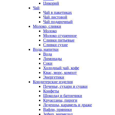
Цикорий
Чай
Чай в пакетиках
Чай листовой
Чай подарочный
Молоко, сливки
Молоко
Молоко сгущенное
Сливки питьевые
Сливки сухие
Вода, напитки
Вода
Лимонады
Соки
Холодный чай, кофе
Квас, морс, компот
Энергетики
Кондитерские изделия
Печенье, сухари и сушки
Конфеты
Шоколад и батончики
Круассаны, пироги
Леденцы, карамель и драже
Вафли, пряники
Зефир, мармелад