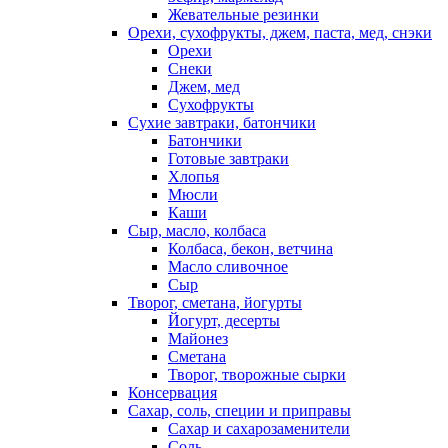
Жевательные резинки
Орехи, сухофрукты, джем, паста, мед, снэки
Орехи
Снеки
Джем, мед
Сухофрукты
Сухие завтраки, батончики
Батончики
Готовые завтраки
Хлопья
Мюсли
Каши
Сыр, масло, колбаса
Колбаса, бекон, ветчина
Масло сливочное
Сыр
Творог, сметана, йогурты
Йогурт, десерты
Майонез
Сметана
Творог, творожные сырки
Консервация
Сахар, соль, специи и приправы
Сахар и сахарозаменители
Соль