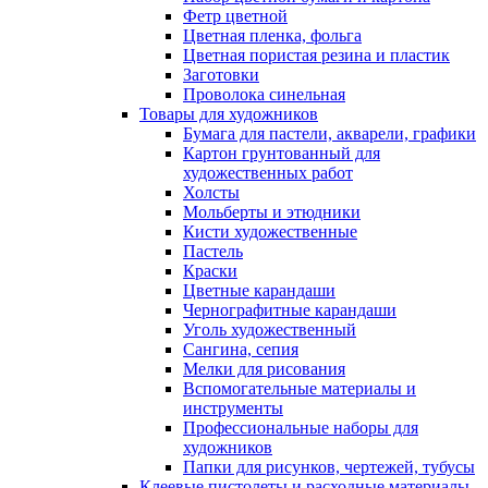
Фетр цветной
Цветная пленка, фольга
Цветная пористая резина и пластик
Заготовки
Проволока синельная
Товары для художников
Бумага для пастели, акварели, графики
Картон грунтованный для
художественных работ
Холсты
Мольберты и этюдники
Кисти художественные
Пастель
Краски
Цветные карандаши
Чернографитные карандаши
Уголь художественный
Сангина, сепия
Мелки для рисования
Вспомогательные материалы и
инструменты
Профессиональные наборы для
художников
Папки для рисунков, чертежей, тубусы
Клеевые пистолеты и расходные материалы