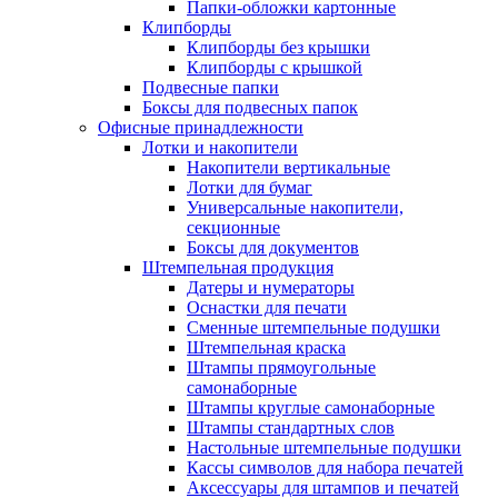
Папки-обложки картонные
Клипборды
Клипборды без крышки
Клипборды с крышкой
Подвесные папки
Боксы для подвесных папок
Офисные принадлежности
Лотки и накопители
Накопители вертикальные
Лотки для бумаг
Универсальные накопители,
секционные
Боксы для документов
Штемпельная продукция
Датеры и нумераторы
Оснастки для печати
Сменные штемпельные подушки
Штемпельная краска
Штампы прямоугольные
самонаборные
Штампы круглые самонаборные
Штампы стандартных слов
Настольные штемпельные подушки
Кассы символов для набора печатей
Аксессуары для штампов и печатей