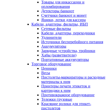
Товары для инкассации и
опломбирования
Детекторы банкнот
Счетчики банкнот и монет
Ящики, лотки для кассира
Кабели, адаптеры, фильтры, ИБП
Сетевые фильтры
Кабели, адаптеры, переходники
Удлинители
Источники бесперебойного питания
Аккумуляторы
Зарядные устройства, тройники
Хабы (разветвители)
Портативные аккумуляторы
Торговое оборудование
Ценники
Весы
Пистолеты-маркираторы и расходные
материалы к ним
Принтеры печати этикеток и
картриджи к ним
Противокражное оборудование
Тележки грузовые
Красящие ролики для этикет-
пистолетов