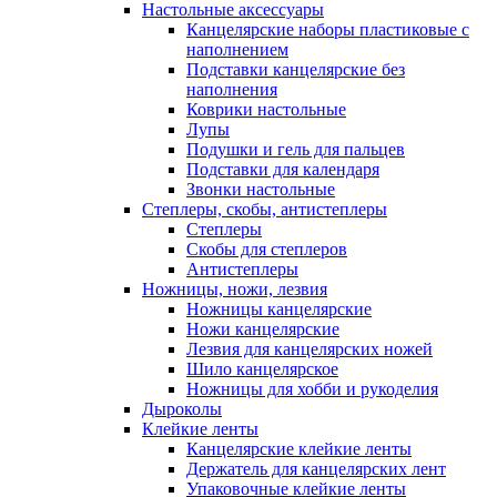
Настольные аксессуары
Канцелярские наборы пластиковые с
наполнением
Подставки канцелярские без
наполнения
Коврики настольные
Лупы
Подушки и гель для пальцев
Подставки для календаря
Звонки настольные
Степлеры, скобы, антистеплеры
Степлеры
Скобы для степлеров
Антистеплеры
Ножницы, ножи, лезвия
Ножницы канцелярские
Ножи канцелярские
Лезвия для канцелярских ножей
Шило канцелярское
Ножницы для хобби и рукоделия
Дыроколы
Клейкие ленты
Канцелярские клейкие ленты
Держатель для канцелярских лент
Упаковочные клейкие ленты