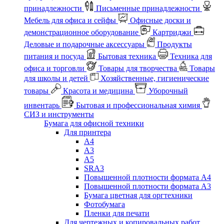
принадлежности
Письменные принадлежности
Мебель для офиса и сейфы
Офисные доски и
демонстрационное оборудование
Картриджи
Деловые и подарочные аксессуары
Продукты
питания и посуда
Бытовая техника
Техника для
офиса и торговли
Товары для творчества
Товары
для школы и детей
Хозяйственные, гигиенические
товары
Красота и медицина
Уборочный
инвентарь
Бытовая и профессиональная химия
СИЗ и инструменты
Бумага для офисной техники
Для принтера
А4
А3
А5
SRA3
Повышенной плотности формата А4
Повышенной плотности формата А3
Бумага цветная для оргтехники
Фотобумага
Пленки для печати
Для чертежных и копировальных работ