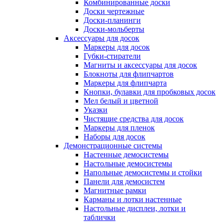
Комбинированные доски
Доски чертежные
Доски-планинги
Доски-мольберты
Аксессуары для досок
Маркеры для досок
Губки-стиратели
Магниты и аксессуары для досок
Блокноты для флипчартов
Маркеры для флипчарта
Кнопки, булавки для пробковых досок
Мел белый и цветной
Указки
Чистящие средства для досок
Маркеры для пленок
Наборы для досок
Демонстрационные системы
Настенные демосистемы
Настольные демосистемы
Напольные демосистемы и стойки
Панели для демосистем
Магнитные рамки
Карманы и лотки настенные
Настольные дисплеи, лотки и
таблички