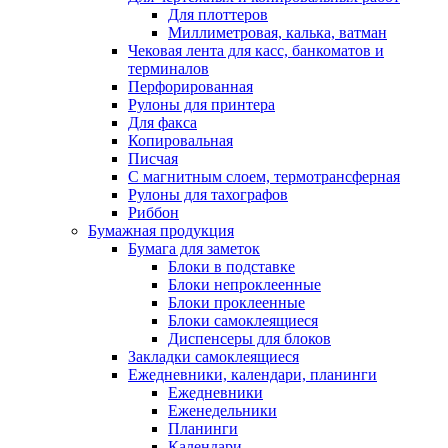
Для плоттеров
Миллиметровая, калька, ватман
Чековая лента для касс, банкоматов и
терминалов
Перфорированная
Рулоны для принтера
Для факса
Копировальная
Писчая
С магнитным слоем, термотрансферная
Рулоны для тахографов
Риббон
Бумажная продукция
Бумага для заметок
Блоки в подставке
Блоки непроклеенные
Блоки проклеенные
Блоки самоклеящиеся
Диспенсеры для блоков
Закладки самоклеящиеся
Ежедневники, календари, планинги
Ежедневники
Еженедельники
Планинги
Календари