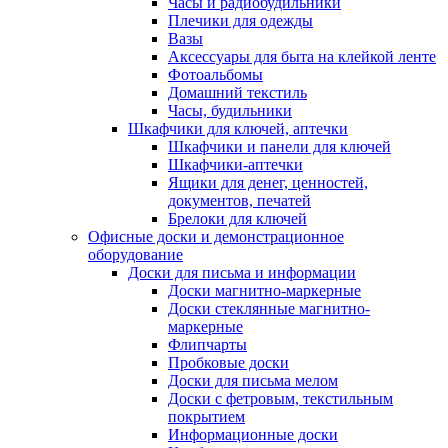
Часы и радиобудильники
Плечики для одежды
Вазы
Аксессуары для быта на клейкой ленте
Фотоальбомы
Домашний текстиль
Часы, будильники
Шкафчики для ключей, аптечки
Шкафчики и панели для ключей
Шкафчики-аптечки
Ящики для денег, ценностей,
документов, печатей
Брелоки для ключей
Офисные доски и демонстрационное
оборудование
Доски для письма и информации
Доски магнитно-маркерные
Доски стеклянные магнитно-
маркерные
Флипчарты
Пробковые доски
Доски для письма мелом
Доски с фетровым, текстильным
покрытием
Информационные доски