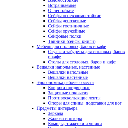
Взломостойкие
Встраиваемые
Огнестойкие
Сейфы огневзломостойкие
Сейфы депозитные
Сейфы гостиничные
Сейфы оружейные
Сейфовые полки
Тайники (сейфы-книги)
Мебель для столовых, баров и кафе
Стулья и табуреты для столовых, баров
и кафе
Столы для столовых, баров и кафе
Вешалки напольные, настенные
Вешалки напольные
Вешалки настенные
Эрогономика рабочего места
Коврики придверные
Защитные покрытия
Противоскользящие ленты
Опоры для спины, подставки для ног
Предметы интерьера
Зеркала
Жалюзи и шторы
Комоды, этажерки и ящики