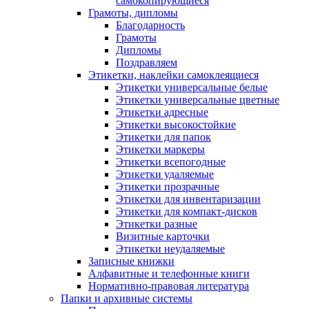
самокопирующиеся
Грамоты, дипломы
Благодарность
Грамоты
Дипломы
Поздравляем
Этикетки, наклейки самоклеящиеся
Этикетки универсальные белые
Этикетки универсальные цветные
Этикетки адресные
Этикетки высокостойкие
Этикетки для папок
Этикетки маркеры
Этикетки всепогодные
Этикетки удаляемые
Этикетки прозрачные
Этикетки для инвентаризации
Этикетки для компакт-дисков
Этикетки разные
Визитные карточки
Этикетки неудаляемые
Записные книжки
Алфавитные и телефонные книги
Нормативно-правовая литература
Папки и архивные системы