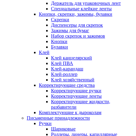
Держатель для упаковочных лент
Специальные клейкие ленты
Кнопки, скрепки, зажимы, булавки
Скрепки
Диспенсеры для скрепок
Зажимы для бумаг
Набор скрепок и зажимов
Кнопки
Булавки
Клей
Клей канцелярский
Клей ПВА
Клей-карандаш
Клей-роллер
Клей хозяйственный
Корректирующие средства
Корректирующие ручки
Корректирующие ленты
Корректирующие жидкости,
разбавители
Комплектующие к дыроколам
Письменные принадлежности
Ручки
Шариковые
Роллеры, линеры, капиллярные