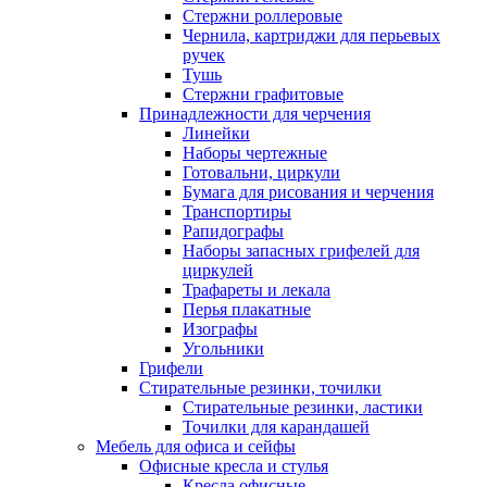
Стержни роллеровые
Чернила, картриджи для перьевых
ручек
Тушь
Стержни графитовые
Принадлежности для черчения
Линейки
Наборы чертежные
Готовальни, циркули
Бумага для рисования и черчения
Транспортиры
Рапидографы
Наборы запасных грифелей для
циркулей
Трафареты и лекала
Перья плакатные
Изографы
Угольники
Грифели
Стирательные резинки, точилки
Стирательные резинки, ластики
Точилки для карандашей
Мебель для офиса и сейфы
Офисные кресла и стулья
Кресла офисные