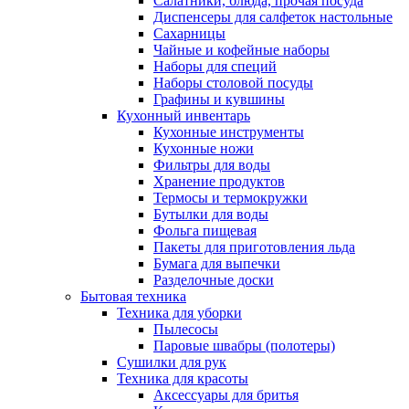
Салатники, блюда, прочая посуда
Диспенсеры для салфеток настольные
Сахарницы
Чайные и кофейные наборы
Наборы для специй
Наборы столовой посуды
Графины и кувшины
Кухонный инвентарь
Кухонные инструменты
Кухонные ножи
Фильтры для воды
Хранение продуктов
Термосы и термокружки
Бутылки для воды
Фольга пищевая
Пакеты для приготовления льда
Бумага для выпечки
Разделочные доски
Бытовая техника
Техника для уборки
Пылесосы
Паровые швабры (полотеры)
Сушилки для рук
Техника для красоты
Аксессуары для бритья