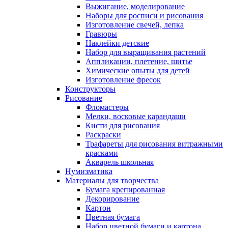
Выжигание, моделирование
Наборы для росписи и рисования
Изготовление свечей, лепка
Гравюры
Наклейки детские
Набор для выращивания растений
Аппликации, плетение, шитье
Химические опыты для детей
Изготовление фресок
Конструкторы
Рисование
Фломастеры
Мелки, восковые карандаши
Кисти для рисования
Раскраски
Трафареты для рисования витражными
красками
Акварель школьная
Нумизматика
Материалы для творчества
Бумага крепированная
Декорирование
Картон
Цветная бумага
Набор цветной бумаги и картона