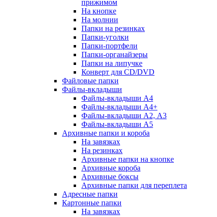
прижимом
На кнопке
На молнии
Папки на резинках
Папки-уголки
Папки-портфели
Папки-органайзеры
Папки на липучке
Конверт для CD/DVD
Файловые папки
Файлы-вкладыши
Файлы-вкладыши А4
Файлы-вкладыши А4+
Файлы-вкладыши А2, А3
Файлы-вкладыши А5
Архивные папки и короба
На завязках
На резинках
Архивные папки на кнопке
Архивные короба
Архивные боксы
Архивные папки для переплета
Адресные папки
Картонные папки
На завязках