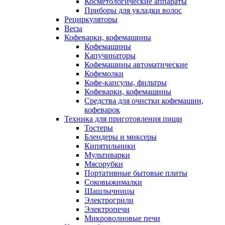
Косметологические аппараты
Приборы для укладки волос
Рециркуляторы
Весы
Кофеварки, кофемашины
Кофемашины
Капучинаторы
Кофемашины автоматические
Кофемолки
Кофе-капсулы, фильтры
Кофеварки, кофемашины
Средства для очистки кофемашин,
кофеварок
Техника для приготовления пищи
Тостеры
Блендеры и миксеры
Кипятильники
Мультиварки
Мясорубки
Портативные бытовые плиты
Соковыжималки
Шашлычницы
Электрогрили
Электропечи
Микроволновые печи