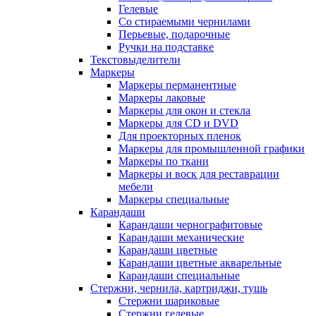
Гелевые
Со стираемыми чернилами
Перьевые, подарочные
Ручки на подставке
Текстовыделители
Маркеры
Маркеры перманентные
Маркеры лаковые
Маркеры для окон и стекла
Маркеры для CD и DVD
Для проекторных пленок
Маркеры для промышленной графики
Маркеры по ткани
Маркеры и воск для реставрации
мебели
Маркеры специальные
Карандаши
Карандаши чернографитовые
Карандаши механические
Карандаши цветные
Карандаши цветные акварельные
Карандаши специальные
Стержни, чернила, картриджи, тушь
Стержни шариковые
Стержни гелевые