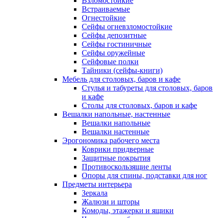
Взломостойкие
Встраиваемые
Огнестойкие
Сейфы огневзломостойкие
Сейфы депозитные
Сейфы гостиничные
Сейфы оружейные
Сейфовые полки
Тайники (сейфы-книги)
Мебель для столовых, баров и кафе
Стулья и табуреты для столовых, баров
и кафе
Столы для столовых, баров и кафе
Вешалки напольные, настенные
Вешалки напольные
Вешалки настенные
Эрогономика рабочего места
Коврики придверные
Защитные покрытия
Противоскользящие ленты
Опоры для спины, подставки для ног
Предметы интерьера
Зеркала
Жалюзи и шторы
Комоды, этажерки и ящики