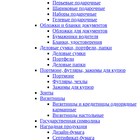
Перьевые подарочные
Шариковые подарочные
Наборы подарочные
Гелевые подарочные
Обложки и бланки документов
Обложки для документов
Бумажники водителя
Бланки, удостоверения
Деловые сумки, портфели, папки
Деловые сумки
Портфели
Деловые папки
Портмоне, футляры, зажимы для купюр
Портмоне
Футляры, чехлы
Зажимы для купюр
Зонты
Визитницы
Визитницы и кредитницы однорядные
карманные
Визитницы настольные
Государственная символика
Наградная продукция
Дизайн-бумага
Сертификат-бумага