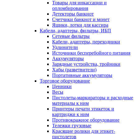
Товары для инкассации и
опломбирования
Детекторы банкнот
Счетчики банкнот и монет
Ящики, лотки для кассира
Кабели, адаптеры, фильтры, ИБП
Сетевые фильтры
Кабели, адаптеры, переходники
Удлинители
Источники бесперебойного питания
Аккумуляторы
Зарядные устройства, тройники
Хабы (разветвители)
Портативные аккумуляторы
Торговое оборудование
Ценники
Весы
Пистолеты-маркираторы и расходные
материалы к ним
Принтеры печати этикеток и
картриджи к ним
Противокражное оборудование
Тележки грузовые
Красящие ролики для этикет-
пистолетов