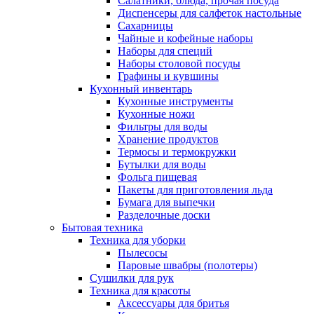
Салатники, блюда, прочая посуда
Диспенсеры для салфеток настольные
Сахарницы
Чайные и кофейные наборы
Наборы для специй
Наборы столовой посуды
Графины и кувшины
Кухонный инвентарь
Кухонные инструменты
Кухонные ножи
Фильтры для воды
Хранение продуктов
Термосы и термокружки
Бутылки для воды
Фольга пищевая
Пакеты для приготовления льда
Бумага для выпечки
Разделочные доски
Бытовая техника
Техника для уборки
Пылесосы
Паровые швабры (полотеры)
Сушилки для рук
Техника для красоты
Аксессуары для бритья