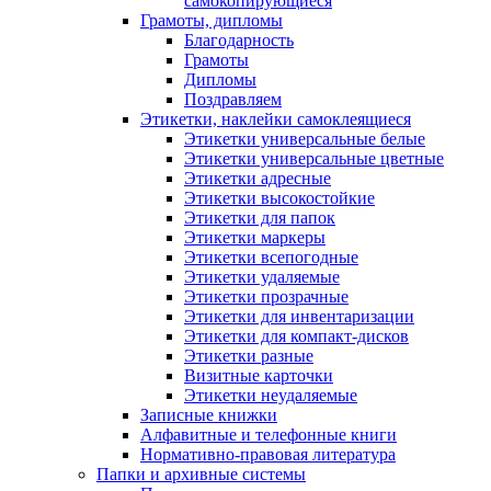
самокопирующиеся
Грамоты, дипломы
Благодарность
Грамоты
Дипломы
Поздравляем
Этикетки, наклейки самоклеящиеся
Этикетки универсальные белые
Этикетки универсальные цветные
Этикетки адресные
Этикетки высокостойкие
Этикетки для папок
Этикетки маркеры
Этикетки всепогодные
Этикетки удаляемые
Этикетки прозрачные
Этикетки для инвентаризации
Этикетки для компакт-дисков
Этикетки разные
Визитные карточки
Этикетки неудаляемые
Записные книжки
Алфавитные и телефонные книги
Нормативно-правовая литература
Папки и архивные системы