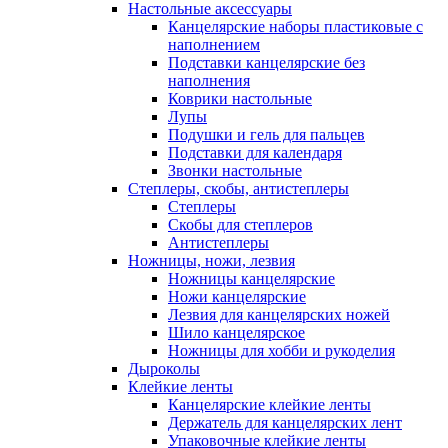
Настольные аксессуары
Канцелярские наборы пластиковые с
наполнением
Подставки канцелярские без
наполнения
Коврики настольные
Лупы
Подушки и гель для пальцев
Подставки для календаря
Звонки настольные
Степлеры, скобы, антистеплеры
Степлеры
Скобы для степлеров
Антистеплеры
Ножницы, ножи, лезвия
Ножницы канцелярские
Ножи канцелярские
Лезвия для канцелярских ножей
Шило канцелярское
Ножницы для хобби и рукоделия
Дыроколы
Клейкие ленты
Канцелярские клейкие ленты
Держатель для канцелярских лент
Упаковочные клейкие ленты