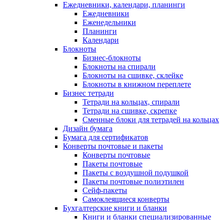
Ежедневники, календари, планинги
Ежедневники
Еженедельники
Планинги
Календари
Блокноты
Бизнес-блокноты
Блокноты на спирали
Блокноты на сшивке, склейке
Блокноты в книжном переплете
Бизнес тетради
Тетради на кольцах, спирали
Тетради на сшивке, скрепке
Сменные блоки для тетрадей на кольцах
Дизайн бумага
Бумага для сертификатов
Конверты почтовые и пакеты
Конверты почтовые
Пакеты почтовые
Пакеты с воздушной подушкой
Пакеты почтовые полиэтилен
Сейф-пакеты
Самоклеящиеся конверты
Бухгалтерские книги и бланки
Книги и бланки специализированные