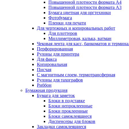
Повышенной плотности формата А4
Повышенной плотности формата А3
Бумага цветная для оргтехники
Фотобумага
Пленки для печати
Для чертежных и копировальных работ
Для плоттеров
Миллиметровая, калька, ватман
Чековая лента для касс, банкоматов и термина
Перфорированная
Рулоны для принтера
Для факса
Копировальная
Писчая
С магнитным слоем, термотрансферная
Рулоны для тахографов
Риббон
Бумажная продукция
Бумага для заметок
Блоки в подставке
Блоки непроклеенные
Блоки проклеенные
Блоки самоклеящиеся
Диспенсеры для блоков
Закладки самоклеящиеся