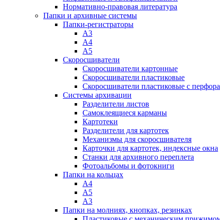
Нормативно-правовая литература
Папки и архивные системы
Папки-регистраторы
А3
А4
А5
Скоросшиватели
Скоросшиватели картонные
Скоросшиватели пластиковые
Скоросшиватели пластиковые с перфор
Системы архивации
Разделители листов
Самоклеящиеся карманы
Картотеки
Разделители для картотек
Механизмы для скоросшивателя
Карточки для картотек, индексные окна
Станки для архивного переплета
Фотоальбомы и фотокниги
Папки на кольцах
А4
А5
А3
Папки на молниях, кнопках, резинках
Пластиковые с механическим прижимо