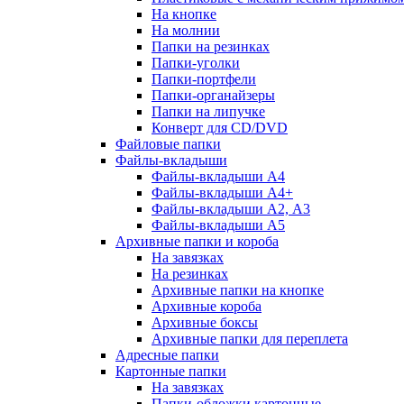
На кнопке
На молнии
Папки на резинках
Папки-уголки
Папки-портфели
Папки-органайзеры
Папки на липучке
Конверт для CD/DVD
Файловые папки
Файлы-вкладыши
Файлы-вкладыши А4
Файлы-вкладыши А4+
Файлы-вкладыши А2, А3
Файлы-вкладыши А5
Архивные папки и короба
На завязках
На резинках
Архивные папки на кнопке
Архивные короба
Архивные боксы
Архивные папки для переплета
Адресные папки
Картонные папки
На завязках
Папки-обложки картонные