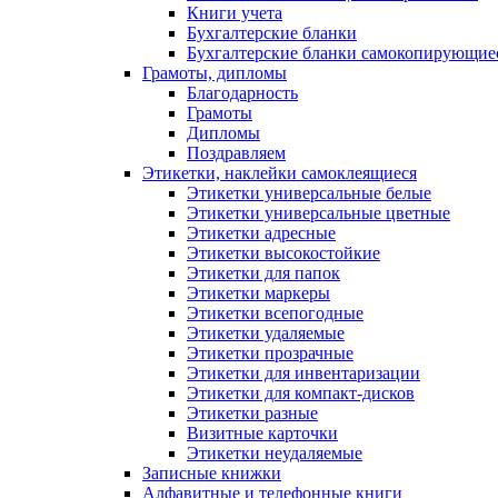
Книги учета
Бухгалтерские бланки
Бухгалтерские бланки самокопирующие
Грамоты, дипломы
Благодарность
Грамоты
Дипломы
Поздравляем
Этикетки, наклейки самоклеящиеся
Этикетки универсальные белые
Этикетки универсальные цветные
Этикетки адресные
Этикетки высокостойкие
Этикетки для папок
Этикетки маркеры
Этикетки всепогодные
Этикетки удаляемые
Этикетки прозрачные
Этикетки для инвентаризации
Этикетки для компакт-дисков
Этикетки разные
Визитные карточки
Этикетки неудаляемые
Записные книжки
Алфавитные и телефонные книги