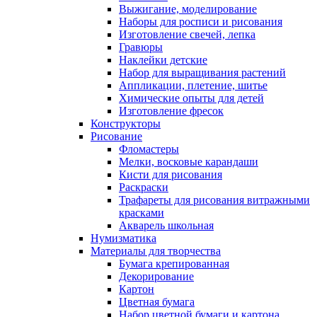
Выжигание, моделирование
Наборы для росписи и рисования
Изготовление свечей, лепка
Гравюры
Наклейки детские
Набор для выращивания растений
Аппликации, плетение, шитье
Химические опыты для детей
Изготовление фресок
Конструкторы
Рисование
Фломастеры
Мелки, восковые карандаши
Кисти для рисования
Раскраски
Трафареты для рисования витражными
красками
Акварель школьная
Нумизматика
Материалы для творчества
Бумага крепированная
Декорирование
Картон
Цветная бумага
Набор цветной бумаги и картона