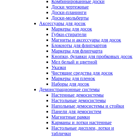
Комбинированные доски
Доски чертежные
Доски-планинги
Доски-мольберты
Аксессуары для досок
Маркеры для досок
Губки-стиратели
Магниты и аксессуары для досок
Блокноты для флипчартов
Маркеры для флипчарта
Кнопки, булавки для пробковых досок
Мел белый и цветной
Указки
Чистящие средства для досок
Маркеры для пленок
Наборы для досок
Демонстрационные системы
Настенные демосистемы
Настольные демосистемы
Напольные демосистемы и стойки
Панели для демосистем
Магнитные рамки
Карманы и лотки настенные
Настольные дисплеи, лотки и
таблички