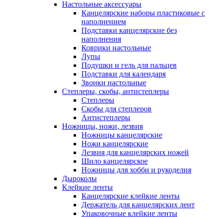
Настольные аксессуары
Канцелярские наборы пластиковые с
наполнением
Подставки канцелярские без
наполнения
Коврики настольные
Лупы
Подушки и гель для пальцев
Подставки для календаря
Звонки настольные
Степлеры, скобы, антистеплеры
Степлеры
Скобы для степлеров
Антистеплеры
Ножницы, ножи, лезвия
Ножницы канцелярские
Ножи канцелярские
Лезвия для канцелярских ножей
Шило канцелярское
Ножницы для хобби и рукоделия
Дыроколы
Клейкие ленты
Канцелярские клейкие ленты
Держатель для канцелярских лент
Упаковочные клейкие ленты