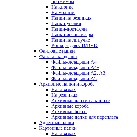
прижимом
На кнопке
На молнии
Папки на резинках
Папки-уголки
Папки-портфели
Папки-органайзеры
Папки на липучке
Конверт для CD/DVD
Файловые папки
Файлы-вкладыши
Файлы-вкладыши А4
Файлы-вкладыши А4+
Файлы-вкладыши А2, А3
Файлы-вкладыши А5
Архивные папки и короба
На завязках
На резинках
Архивные папки на кнопке
Архивные короба
Архивные боксы
Архивные папки для переплета
Адресные папки
Картонные папки
На завязках