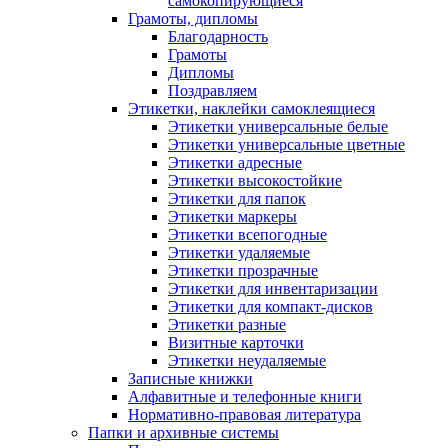
самокопирующиеся
Грамоты, дипломы
Благодарность
Грамоты
Дипломы
Поздравляем
Этикетки, наклейки самоклеящиеся
Этикетки универсальные белые
Этикетки универсальные цветные
Этикетки адресные
Этикетки высокостойкие
Этикетки для папок
Этикетки маркеры
Этикетки всепогодные
Этикетки удаляемые
Этикетки прозрачные
Этикетки для инвентаризации
Этикетки для компакт-дисков
Этикетки разные
Визитные карточки
Этикетки неудаляемые
Записные книжки
Алфавитные и телефонные книги
Нормативно-правовая литература
Папки и архивные системы