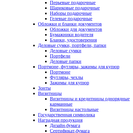
Перьевые подарочные
Шариковые подарочные
Наборы подарочные
Гелевые подарочные
Обложки и бланки документов
Обложки для документов
Бумажники водителя
Бланки, удостоверения
Деловые сумки, портфели, папки
Деловые сумки
Портфели
Деловые папки
Портмоне, футляры, зажимы для купюр
Портмоне
Футляры, чехлы
Зажимы для купюр
Зонты
Визитницы
Визитницы и кредитницы однорядные
карманные
Визитницы настольные
Государственная символика
Наградная продукция
Дизайн-бумага
Сертификат-бумага