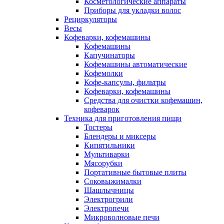
Косметологические аппараты
Приборы для укладки волос
Рециркуляторы
Весы
Кофеварки, кофемашины
Кофемашины
Капучинаторы
Кофемашины автоматические
Кофемолки
Кофе-капсулы, фильтры
Кофеварки, кофемашины
Средства для очистки кофемашин,
кофеварок
Техника для приготовления пищи
Тостеры
Блендеры и миксеры
Кипятильники
Мультиварки
Мясорубки
Портативные бытовые плиты
Соковыжималки
Шашлычницы
Электрогрили
Электропечи
Микроволновые печи