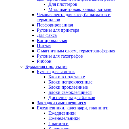
Для плоттеров
Миллиметровая, калька, ватман
Чековая лента для касс, банкоматов и
терминалов
Перфорированная
Рулоны для принтера
Для факса
Копировальная
Писчая
С магнитным слоем, термотрансферная
Рулоны для тахографов
Риббон
Бумажная продукция
Бумага для заметок
Блоки в подставке
Блоки непроклеенные
Блоки проклеенные
Блоки самоклеящиеся
Диспенсеры для блоков
Закладки самоклеящиеся
Ежедневники, календари, планинги
Ежедневники
Еженедельники
Планинги
Календари