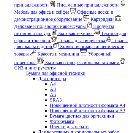
принадлежности
Письменные принадлежности
Мебель для офиса и сейфы
Офисные доски и
демонстрационное оборудование
Картриджи
Деловые и подарочные аксессуары
Продукты
питания и посуда
Бытовая техника
Техника для
офиса и торговли
Товары для творчества
Товары
для школы и детей
Хозяйственные, гигиенические
товары
Красота и медицина
Уборочный
инвентарь
Бытовая и профессиональная химия
СИЗ и инструменты
Бумага для офисной техники
Для принтера
А4
А3
А5
SRA3
Повышенной плотности формата А4
Повышенной плотности формата А3
Бумага цветная для оргтехники
Фотобумага
Пленки для печати
Для чертежных и копировальных работ