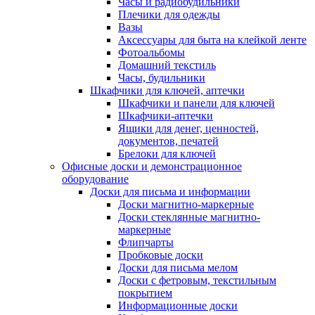
Часы и радиобудильники
Плечики для одежды
Вазы
Аксессуары для быта на клейкой ленте
Фотоальбомы
Домашний текстиль
Часы, будильники
Шкафчики для ключей, аптечки
Шкафчики и панели для ключей
Шкафчики-аптечки
Ящики для денег, ценностей,
документов, печатей
Брелоки для ключей
Офисные доски и демонстрационное
оборудование
Доски для письма и информации
Доски магнитно-маркерные
Доски стеклянные магнитно-
маркерные
Флипчарты
Пробковые доски
Доски для письма мелом
Доски с фетровым, текстильным
покрытием
Информационные доски