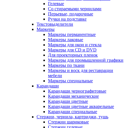
Гелевые
Со стираемыми чернилами
Перьевые, подарочные
Ручки на подставке
Текстовыделители
Маркеры
Маркеры перманентные
Маркеры лаковые
Маркеры для окон и стекла
Маркеры для CD и DVD
Для проекторных пленок
Маркеры для промышленной графики
Маркеры по ткани
Маркеры и воск для реставрации
мебели
Маркеры специальные
Карандаши
Карандаши чернографитовые
Карандаши механические
Карандаши цветные
Карандаши цветные акварельные
Карандаши специальные
Стержни, чернила, картриджи, тушь
Стержни шариковые
Стержни гелевые