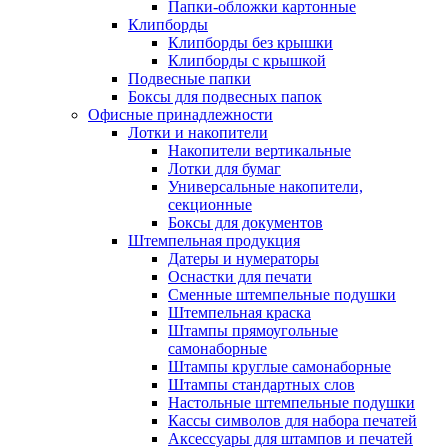
Папки-обложки картонные
Клипборды
Клипборды без крышки
Клипборды с крышкой
Подвесные папки
Боксы для подвесных папок
Офисные принадлежности
Лотки и накопители
Накопители вертикальные
Лотки для бумаг
Универсальные накопители,
секционные
Боксы для документов
Штемпельная продукция
Датеры и нумераторы
Оснастки для печати
Сменные штемпельные подушки
Штемпельная краска
Штампы прямоугольные
самонаборные
Штампы круглые самонаборные
Штампы стандартных слов
Настольные штемпельные подушки
Кассы символов для набора печатей
Аксессуары для штампов и печатей