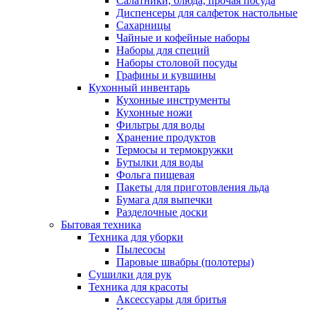
Салатники, блюда, прочая посуда
Диспенсеры для салфеток настольные
Сахарницы
Чайные и кофейные наборы
Наборы для специй
Наборы столовой посуды
Графины и кувшины
Кухонный инвентарь
Кухонные инструменты
Кухонные ножи
Фильтры для воды
Хранение продуктов
Термосы и термокружки
Бутылки для воды
Фольга пищевая
Пакеты для приготовления льда
Бумага для выпечки
Разделочные доски
Бытовая техника
Техника для уборки
Пылесосы
Паровые швабры (полотеры)
Сушилки для рук
Техника для красоты
Аксессуары для бритья