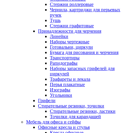
Стержни роллеровые
Чернила, картриджи для перьевых
ручек
Тушь
Стержни графитовые
Принадлежности для черчения
Линейки
Наборы чертежные
Готовальни, циркули
Бумага для рисования и черчения
Транспортиры
Рапидографы
Наборы запасных грифелей для
циркулей
Трафареты и лекала
Перья плакатные
Изографы
Угольники
Грифели
Стирательные резинки, точилки
Стирательные резинки, ластики
Точилки для карандашей
Мебель для офиса и сейфы
Офисные кресла и стулья
Кресла офисные