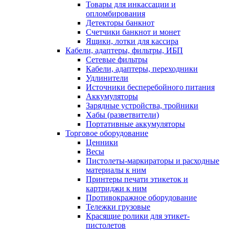
Товары для инкассации и
опломбирования
Детекторы банкнот
Счетчики банкнот и монет
Ящики, лотки для кассира
Кабели, адаптеры, фильтры, ИБП
Сетевые фильтры
Кабели, адаптеры, переходники
Удлинители
Источники бесперебойного питания
Аккумуляторы
Зарядные устройства, тройники
Хабы (разветвители)
Портативные аккумуляторы
Торговое оборудование
Ценники
Весы
Пистолеты-маркираторы и расходные
материалы к ним
Принтеры печати этикеток и
картриджи к ним
Противокражное оборудование
Тележки грузовые
Красящие ролики для этикет-
пистолетов