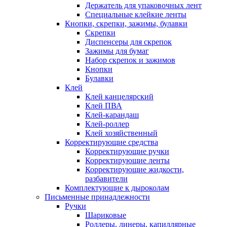
Держатель для упаковочных лент
Специальные клейкие ленты
Кнопки, скрепки, зажимы, булавки
Скрепки
Диспенсеры для скрепок
Зажимы для бумаг
Набор скрепок и зажимов
Кнопки
Булавки
Клей
Клей канцелярский
Клей ПВА
Клей-карандаш
Клей-роллер
Клей хозяйственный
Корректирующие средства
Корректирующие ручки
Корректирующие ленты
Корректирующие жидкости,
разбавители
Комплектующие к дыроколам
Письменные принадлежности
Ручки
Шариковые
Роллеры, линеры, капиллярные