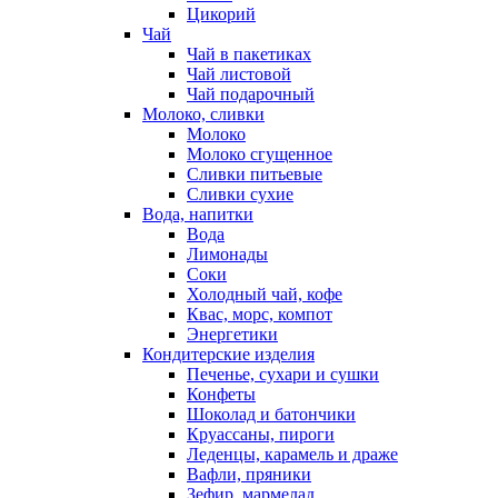
Цикорий
Чай
Чай в пакетиках
Чай листовой
Чай подарочный
Молоко, сливки
Молоко
Молоко сгущенное
Сливки питьевые
Сливки сухие
Вода, напитки
Вода
Лимонады
Соки
Холодный чай, кофе
Квас, морс, компот
Энергетики
Кондитерские изделия
Печенье, сухари и сушки
Конфеты
Шоколад и батончики
Круассаны, пироги
Леденцы, карамель и драже
Вафли, пряники
Зефир, мармелад