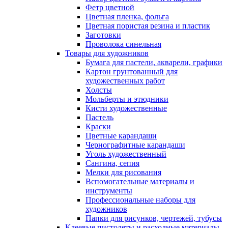
Фетр цветной
Цветная пленка, фольга
Цветная пористая резина и пластик
Заготовки
Проволока синельная
Товары для художников
Бумага для пастели, акварели, графики
Картон грунтованный для
художественных работ
Холсты
Мольберты и этюдники
Кисти художественные
Пастель
Краски
Цветные карандаши
Чернографитные карандаши
Уголь художественный
Сангина, сепия
Мелки для рисования
Вспомогательные материалы и
инструменты
Профессиональные наборы для
художников
Папки для рисунков, чертежей, тубусы
Клеевые пистолеты и расходные материалы