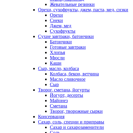
Жевательные резинки
Орехи, сухофрукты, джем, паста, мед, снэки
Орехи
Снеки
Джем, мед
Сухофрукты
Сухие завтраки, батончики
Батончики
Готовые завтраки
Хлопья
Мюсли
Каши
Сыр, масло, колбаса
Колбаса, бекон, ветчина
Масло сливочное
Сыр
Творог, сметана, йогурты
Йогурт, десерты
Майонез
Сметана
Творог, творожные сырки
Консервация
Сахар, соль, специи и приправы
Сахар и сахарозаменители
Соль