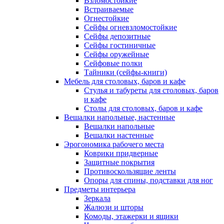
Взломостойкие
Встраиваемые
Огнестойкие
Сейфы огневзломостойкие
Сейфы депозитные
Сейфы гостиничные
Сейфы оружейные
Сейфовые полки
Тайники (сейфы-книги)
Мебель для столовых, баров и кафе
Стулья и табуреты для столовых, баров
и кафе
Столы для столовых, баров и кафе
Вешалки напольные, настенные
Вешалки напольные
Вешалки настенные
Эрогономика рабочего места
Коврики придверные
Защитные покрытия
Противоскользящие ленты
Опоры для спины, подставки для ног
Предметы интерьера
Зеркала
Жалюзи и шторы
Комоды, этажерки и ящики