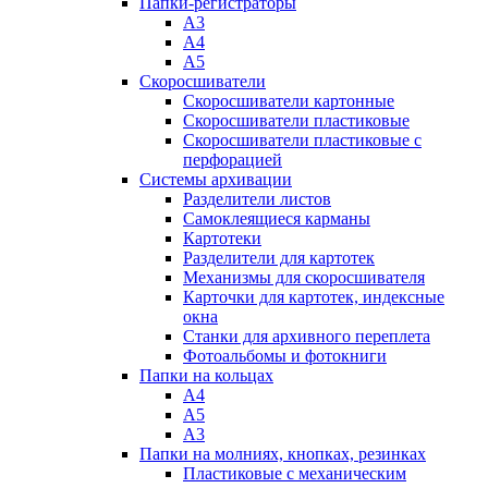
Папки-регистраторы
А3
А4
А5
Скоросшиватели
Скоросшиватели картонные
Скоросшиватели пластиковые
Скоросшиватели пластиковые с
перфорацией
Системы архивации
Разделители листов
Самоклеящиеся карманы
Картотеки
Разделители для картотек
Механизмы для скоросшивателя
Карточки для картотек, индексные
окна
Станки для архивного переплета
Фотоальбомы и фотокниги
Папки на кольцах
А4
А5
А3
Папки на молниях, кнопках, резинках
Пластиковые с механическим