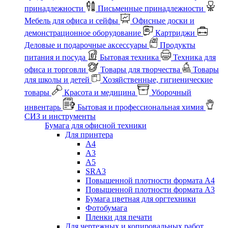
принадлежности
Письменные принадлежности
Мебель для офиса и сейфы
Офисные доски и
демонстрационное оборудование
Картриджи
Деловые и подарочные аксессуары
Продукты
питания и посуда
Бытовая техника
Техника для
офиса и торговли
Товары для творчества
Товары
для школы и детей
Хозяйственные, гигиенические
товары
Красота и медицина
Уборочный
инвентарь
Бытовая и профессиональная химия
СИЗ и инструменты
Бумага для офисной техники
Для принтера
А4
А3
А5
SRA3
Повышенной плотности формата А4
Повышенной плотности формата А3
Бумага цветная для оргтехники
Фотобумага
Пленки для печати
Для чертежных и копировальных работ