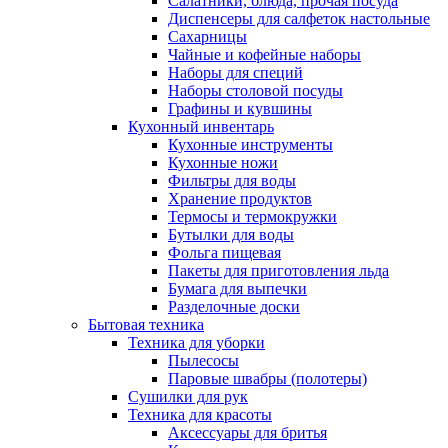
Салатники, блюда, прочая посуда
Диспенсеры для салфеток настольные
Сахарницы
Чайные и кофейные наборы
Наборы для специй
Наборы столовой посуды
Графины и кувшины
Кухонный инвентарь
Кухонные инструменты
Кухонные ножи
Фильтры для воды
Хранение продуктов
Термосы и термокружки
Бутылки для воды
Фольга пищевая
Пакеты для приготовления льда
Бумага для выпечки
Разделочные доски
Бытовая техника
Техника для уборки
Пылесосы
Паровые швабры (полотеры)
Сушилки для рук
Техника для красоты
Аксессуары для бритья