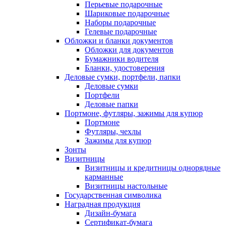
Перьевые подарочные
Шариковые подарочные
Наборы подарочные
Гелевые подарочные
Обложки и бланки документов
Обложки для документов
Бумажники водителя
Бланки, удостоверения
Деловые сумки, портфели, папки
Деловые сумки
Портфели
Деловые папки
Портмоне, футляры, зажимы для купюр
Портмоне
Футляры, чехлы
Зажимы для купюр
Зонты
Визитницы
Визитницы и кредитницы однорядные
карманные
Визитницы настольные
Государственная символика
Наградная продукция
Дизайн-бумага
Сертификат-бумага