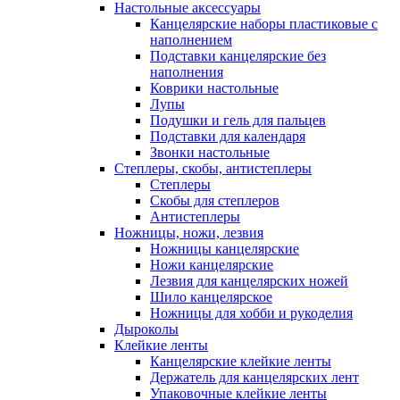
Настольные аксессуары
Канцелярские наборы пластиковые с
наполнением
Подставки канцелярские без
наполнения
Коврики настольные
Лупы
Подушки и гель для пальцев
Подставки для календаря
Звонки настольные
Степлеры, скобы, антистеплеры
Степлеры
Скобы для степлеров
Антистеплеры
Ножницы, ножи, лезвия
Ножницы канцелярские
Ножи канцелярские
Лезвия для канцелярских ножей
Шило канцелярское
Ножницы для хобби и рукоделия
Дыроколы
Клейкие ленты
Канцелярские клейкие ленты
Держатель для канцелярских лент
Упаковочные клейкие ленты