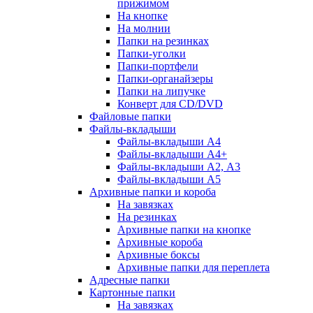
прижимом
На кнопке
На молнии
Папки на резинках
Папки-уголки
Папки-портфели
Папки-органайзеры
Папки на липучке
Конверт для CD/DVD
Файловые папки
Файлы-вкладыши
Файлы-вкладыши А4
Файлы-вкладыши А4+
Файлы-вкладыши А2, А3
Файлы-вкладыши А5
Архивные папки и короба
На завязках
На резинках
Архивные папки на кнопке
Архивные короба
Архивные боксы
Архивные папки для переплета
Адресные папки
Картонные папки
На завязках