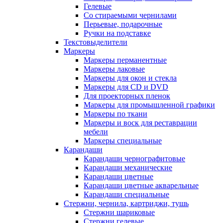
Гелевые
Со стираемыми чернилами
Перьевые, подарочные
Ручки на подставке
Текстовыделители
Маркеры
Маркеры перманентные
Маркеры лаковые
Маркеры для окон и стекла
Маркеры для CD и DVD
Для проекторных пленок
Маркеры для промышленной графики
Маркеры по ткани
Маркеры и воск для реставрации
мебели
Маркеры специальные
Карандаши
Карандаши чернографитовые
Карандаши механические
Карандаши цветные
Карандаши цветные акварельные
Карандаши специальные
Стержни, чернила, картриджи, тушь
Стержни шариковые
Стержни гелевые