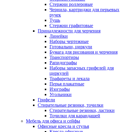
Стержни роллеровые
Чернила, картриджи для перьевых
ручек
Тушь
Стержни графитовые
Принадлежности для черчения
Линейки
Наборы чертежные
Готовальни, циркули
Бумага для рисования и черчения
Транспортиры
Рапидографы
Наборы запасных грифелей для
циркулей
Трафареты и лекала
Перья плакатные
Изографы
Угольники
Грифели
Стирательные резинки, точилки
Стирательные резинки, ластики
Точилки для карандашей
Мебель для офиса и сейфы
Офисные кресла и стулья
Кресла офисные