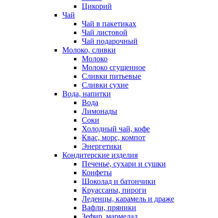
Цикорий
Чай
Чай в пакетиках
Чай листовой
Чай подарочный
Молоко, сливки
Молоко
Молоко сгущенное
Сливки питьевые
Сливки сухие
Вода, напитки
Вода
Лимонады
Соки
Холодный чай, кофе
Квас, морс, компот
Энергетики
Кондитерские изделия
Печенье, сухари и сушки
Конфеты
Шоколад и батончики
Круассаны, пироги
Леденцы, карамель и драже
Вафли, пряники
Зефир, мармелад