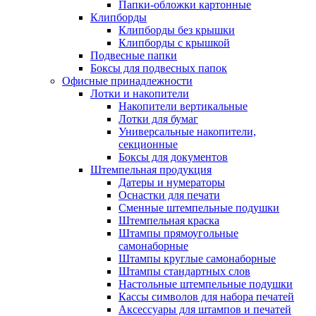
Папки-обложки картонные
Клипборды
Клипборды без крышки
Клипборды с крышкой
Подвесные папки
Боксы для подвесных папок
Офисные принадлежности
Лотки и накопители
Накопители вертикальные
Лотки для бумаг
Универсальные накопители,
секционные
Боксы для документов
Штемпельная продукция
Датеры и нумераторы
Оснастки для печати
Сменные штемпельные подушки
Штемпельная краска
Штампы прямоугольные
самонаборные
Штампы круглые самонаборные
Штампы стандартных слов
Настольные штемпельные подушки
Кассы символов для набора печатей
Аксессуары для штампов и печатей