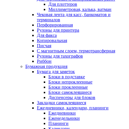
Для плоттеров
Миллиметровая, калька, ватман
Чековая лента для касс, банкоматов и
терминалов
Перфорированная
Рулоны для принтера
Для факса
Копировальная
Писчая
С магнитным слоем, термотрансферная
Рулоны для тахографов
Риббон
Бумажная продукция
Бумага для заметок
Блоки в подставке
Блоки непроклеенные
Блоки проклеенные
Блоки самоклеящиеся
Диспенсеры для блоков
Закладки самоклеящиеся
Ежедневники, календари, планинги
Ежедневники
Еженедельники
Планинги
Календари