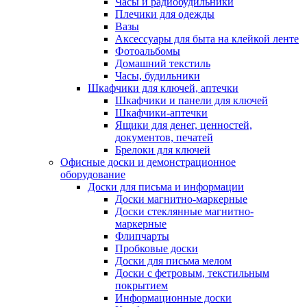
Часы и радиобудильники
Плечики для одежды
Вазы
Аксессуары для быта на клейкой ленте
Фотоальбомы
Домашний текстиль
Часы, будильники
Шкафчики для ключей, аптечки
Шкафчики и панели для ключей
Шкафчики-аптечки
Ящики для денег, ценностей,
документов, печатей
Брелоки для ключей
Офисные доски и демонстрационное
оборудование
Доски для письма и информации
Доски магнитно-маркерные
Доски стеклянные магнитно-
маркерные
Флипчарты
Пробковые доски
Доски для письма мелом
Доски с фетровым, текстильным
покрытием
Информационные доски