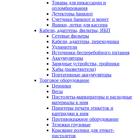
Товары для инкассации и
опломбирования
Детекторы банкнот
Счетчики банкнот и монет
Ящики, лотки для кассира
Кабели, адаптеры, фильтры, ИБП
Сетевые фильтры
Кабели, адаптеры, переходники
Удлинители
Источники бесперебойного питания
Аккумуляторы
Зарядные устройства, тройники
Хабы (разветвители)
Портативные аккумуляторы
Торговое оборудование
Ценники
Весы
Пистолеты-маркираторы и расходные
материалы к ним
Принтеры печати этикеток и
картриджи к ним
Противокражное оборудование
Тележки грузовые
Красящие ролики для этикет-
пистолетов