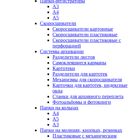
Папки-регистраторы
А3
А4
А5
Скоросшиватели
Скоросшиватели картонные
Скоросшиватели пластиковые
Скоросшиватели пластиковые с
перфорацией
Системы архивации
Разделители листов
Самоклеящиеся карманы
Картотеки
Разделители для картотек
Механизмы для скоросшивателя
Карточки для картотек, индексные
окна
Станки для архивного переплета
Фотоальбомы и фотокниги
Папки на кольцах
А4
А5
А3
Папки на молниях, кнопках, резинках
Пластиковые с механическим