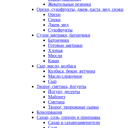
Жевательные резинки
Орехи, сухофрукты, джем, паста, мед, снэки
Орехи
Снеки
Джем, мед
Сухофрукты
Сухие завтраки, батончики
Батончики
Готовые завтраки
Хлопья
Мюсли
Каши
Сыр, масло, колбаса
Колбаса, бекон, ветчина
Масло сливочное
Сыр
Творог, сметана, йогурты
Йогурт, десерты
Майонез
Сметана
Творог, творожные сырки
Консервация
Сахар, соль, специи и приправы
Сахар и сахарозаменители
Соль