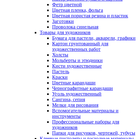
Фетр цветной
Цветная пленка, фольга
Цветная пористая резина и пластик
Заготовки
Проволока синельная
Товары для художников
Бумага для пастели, акварели, графики
Картон грунтованный для
художественных работ
Холсты
Мольберты и этюдники
Кисти художественные
Пастель
Краски
Цветные карандаши
Чернографитные карандаши
Уголь художественный
Сангина, сепия
Мелки для рисования
Вспомогательные материалы и
инструменты
Профессиональные наборы для
художников
Папки для рисунков, чертежей, тубусы
Клеевые пистолеты и расходные материалы