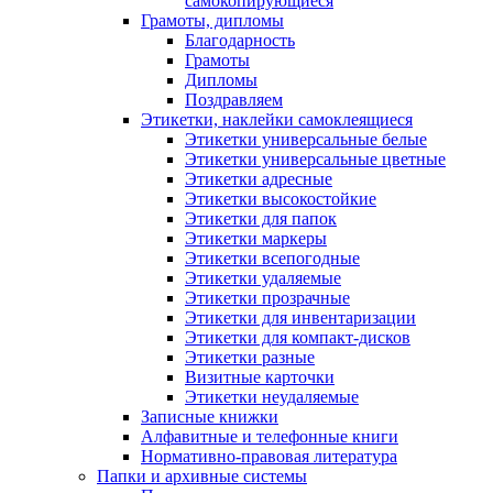
самокопирующиеся
Грамоты, дипломы
Благодарность
Грамоты
Дипломы
Поздравляем
Этикетки, наклейки самоклеящиеся
Этикетки универсальные белые
Этикетки универсальные цветные
Этикетки адресные
Этикетки высокостойкие
Этикетки для папок
Этикетки маркеры
Этикетки всепогодные
Этикетки удаляемые
Этикетки прозрачные
Этикетки для инвентаризации
Этикетки для компакт-дисков
Этикетки разные
Визитные карточки
Этикетки неудаляемые
Записные книжки
Алфавитные и телефонные книги
Нормативно-правовая литература
Папки и архивные системы