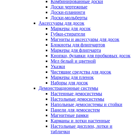
Комбинированные доски
Доски чертежные
Доски-планинги
Доски-мольберты
Аксессуары для досок
Маркеры для досок
Губки-стиратели
Магниты и аксессуары для досок
Блокноты для флипчартов
Маркеры для флипчарта
Кнопки, булавки для пробковых досок
Мел белый и цветной
Указки
Чистящие средства для досок
Маркеры для пленок
Наборы для досок
Демонстрационные системы
Настенные демосистемы
Настольные демосистемы
Напольные демосистемы и стойки
Панели для демосистем
Магнитные рамки
Карманы и лотки настенные
Настольные дисплеи, лотки и
таблички