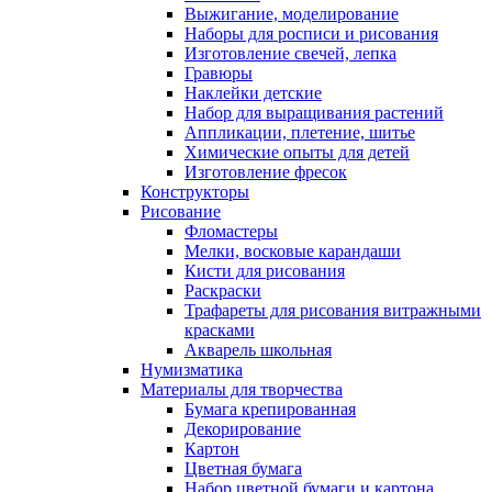
Выжигание, моделирование
Наборы для росписи и рисования
Изготовление свечей, лепка
Гравюры
Наклейки детские
Набор для выращивания растений
Аппликации, плетение, шитье
Химические опыты для детей
Изготовление фресок
Конструкторы
Рисование
Фломастеры
Мелки, восковые карандаши
Кисти для рисования
Раскраски
Трафареты для рисования витражными
красками
Акварель школьная
Нумизматика
Материалы для творчества
Бумага крепированная
Декорирование
Картон
Цветная бумага
Набор цветной бумаги и картона