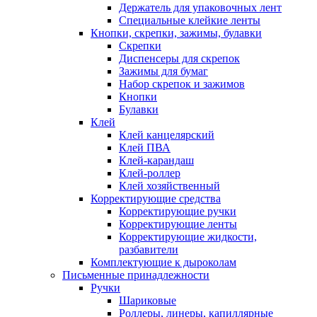
Держатель для упаковочных лент
Специальные клейкие ленты
Кнопки, скрепки, зажимы, булавки
Скрепки
Диспенсеры для скрепок
Зажимы для бумаг
Набор скрепок и зажимов
Кнопки
Булавки
Клей
Клей канцелярский
Клей ПВА
Клей-карандаш
Клей-роллер
Клей хозяйственный
Корректирующие средства
Корректирующие ручки
Корректирующие ленты
Корректирующие жидкости,
разбавители
Комплектующие к дыроколам
Письменные принадлежности
Ручки
Шариковые
Роллеры, линеры, капиллярные