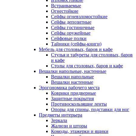
Взломостойкие
Встраиваемые
Огнестойкие
Сейфы огневзломостойкие
Сейфы депозитные
Сейфы гостиничные
Сейфы оружейные
Сейфовые полки
Тайники (сейфы-книги)
Мебель для столовых, баров и кафе
Стулья и табуреты для столовых, баров
и кафе
Столы для столовых, баров и кафе
Вешалки напольные, настенные
Вешалки напольные
Вешалки настенные
Эрогономика рабочего места
Коврики придверные
Защитные покрытия
Противоскользящие ленты
Опоры для спины, подставки для ног
Предметы интерьера
Зеркала
Жалюзи и шторы
Комоды, этажерки и ящики