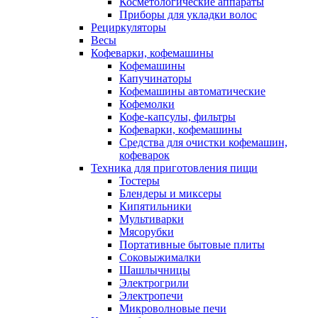
Косметологические аппараты
Приборы для укладки волос
Рециркуляторы
Весы
Кофеварки, кофемашины
Кофемашины
Капучинаторы
Кофемашины автоматические
Кофемолки
Кофе-капсулы, фильтры
Кофеварки, кофемашины
Средства для очистки кофемашин,
кофеварок
Техника для приготовления пищи
Тостеры
Блендеры и миксеры
Кипятильники
Мультиварки
Мясорубки
Портативные бытовые плиты
Соковыжималки
Шашлычницы
Электрогрили
Электропечи
Микроволновые печи