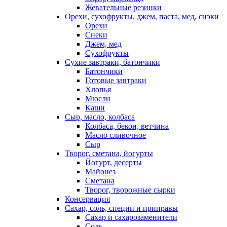
Жевательные резинки
Орехи, сухофрукты, джем, паста, мед, снэки
Орехи
Снеки
Джем, мед
Сухофрукты
Сухие завтраки, батончики
Батончики
Готовые завтраки
Хлопья
Мюсли
Каши
Сыр, масло, колбаса
Колбаса, бекон, ветчина
Масло сливочное
Сыр
Творог, сметана, йогурты
Йогурт, десерты
Майонез
Сметана
Творог, творожные сырки
Консервация
Сахар, соль, специи и приправы
Сахар и сахарозаменители
Соль