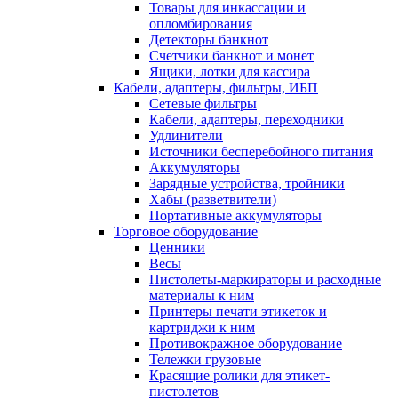
Товары для инкассации и
опломбирования
Детекторы банкнот
Счетчики банкнот и монет
Ящики, лотки для кассира
Кабели, адаптеры, фильтры, ИБП
Сетевые фильтры
Кабели, адаптеры, переходники
Удлинители
Источники бесперебойного питания
Аккумуляторы
Зарядные устройства, тройники
Хабы (разветвители)
Портативные аккумуляторы
Торговое оборудование
Ценники
Весы
Пистолеты-маркираторы и расходные
материалы к ним
Принтеры печати этикеток и
картриджи к ним
Противокражное оборудование
Тележки грузовые
Красящие ролики для этикет-
пистолетов