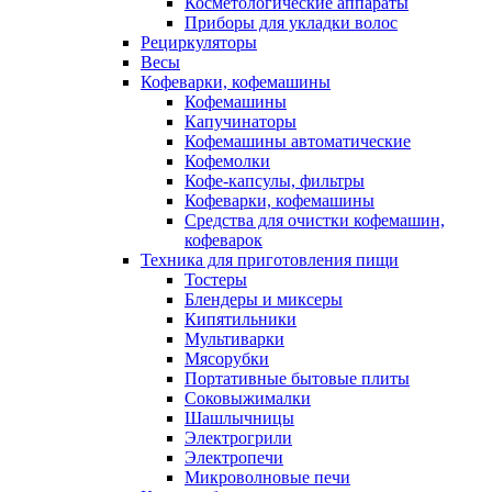
Косметологические аппараты
Приборы для укладки волос
Рециркуляторы
Весы
Кофеварки, кофемашины
Кофемашины
Капучинаторы
Кофемашины автоматические
Кофемолки
Кофе-капсулы, фильтры
Кофеварки, кофемашины
Средства для очистки кофемашин,
кофеварок
Техника для приготовления пищи
Тостеры
Блендеры и миксеры
Кипятильники
Мультиварки
Мясорубки
Портативные бытовые плиты
Соковыжималки
Шашлычницы
Электрогрили
Электропечи
Микроволновые печи