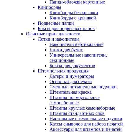
Папки-обложки картонные
Клипборды
Клипборды без крышки
Клипборды с крышкой
Подвесные папки
Боксы для подвесных папок
Офисные принадлежности
Лотки и накопители
Накопители вертикальные
Лотки для бумаг
Универсальные накопители,
секционные
Боксы для документов
Штемпельная продукция
Датеры и нумераторы
Оснастки для печати
Сменные штемпельные подушки
Штемпельная краска
Штампы прямоугольные
самонаборные
Штампы круглые самонаборные
Штампы стандартных слов
Настольные штемпельные подушки
Кассы символов для набора печатей
Аксессуары для штампов и печатей