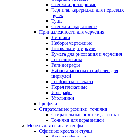
Стержни роллеровые
Чернила, картриджи для перьевых
ручек
Тушь
Стержни графитовые
Принадлежности для черчения
Линейки
Наборы чертежные
Готовальни, циркули
Бумага для рисования и черчения
Транспортиры
Рапидографы
Наборы запасных грифелей для
циркулей
Трафареты и лекала
Перья плакатные
Изографы
Угольники
Грифели
Стирательные резинки, точилки
Стирательные резинки, ластики
Точилки для карандашей
Мебель для офиса и сейфы
Офисные кресла и стулья
Кресла офисные