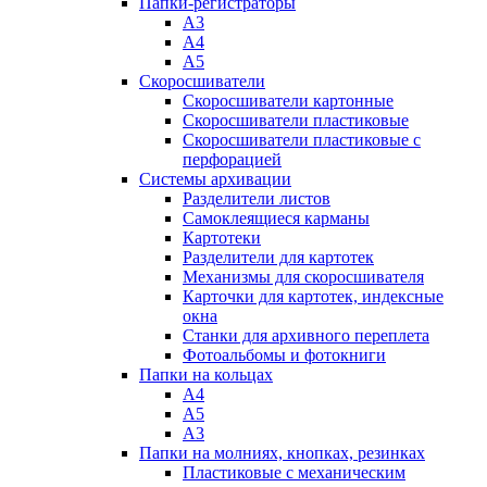
Папки-регистраторы
А3
А4
А5
Скоросшиватели
Скоросшиватели картонные
Скоросшиватели пластиковые
Скоросшиватели пластиковые с
перфорацией
Системы архивации
Разделители листов
Самоклеящиеся карманы
Картотеки
Разделители для картотек
Механизмы для скоросшивателя
Карточки для картотек, индексные
окна
Станки для архивного переплета
Фотоальбомы и фотокниги
Папки на кольцах
А4
А5
А3
Папки на молниях, кнопках, резинках
Пластиковые с механическим