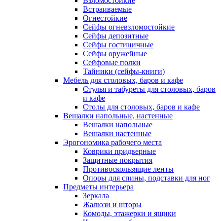
Взломостойкие
Встраиваемые
Огнестойкие
Сейфы огневзломостойкие
Сейфы депозитные
Сейфы гостиничные
Сейфы оружейные
Сейфовые полки
Тайники (сейфы-книги)
Мебель для столовых, баров и кафе
Стулья и табуреты для столовых, баров
и кафе
Столы для столовых, баров и кафе
Вешалки напольные, настенные
Вешалки напольные
Вешалки настенные
Эрогономика рабочего места
Коврики придверные
Защитные покрытия
Противоскользящие ленты
Опоры для спины, подставки для ног
Предметы интерьера
Зеркала
Жалюзи и шторы
Комоды, этажерки и ящики