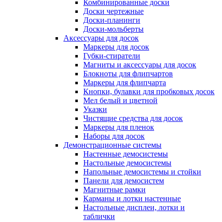
Комбинированные доски
Доски чертежные
Доски-планинги
Доски-мольберты
Аксессуары для досок
Маркеры для досок
Губки-стиратели
Магниты и аксессуары для досок
Блокноты для флипчартов
Маркеры для флипчарта
Кнопки, булавки для пробковых досок
Мел белый и цветной
Указки
Чистящие средства для досок
Маркеры для пленок
Наборы для досок
Демонстрационные системы
Настенные демосистемы
Настольные демосистемы
Напольные демосистемы и стойки
Панели для демосистем
Магнитные рамки
Карманы и лотки настенные
Настольные дисплеи, лотки и
таблички