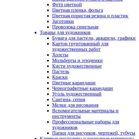
Фетр цветной
Цветная пленка, фольга
Цветная пористая резина и пластик
Заготовки
Проволока синельная
Товары для художников
Бумага для пастели, акварели, графики
Картон грунтованный для
художественных работ
Холсты
Мольберты и этюдники
Кисти художественные
Пастель
Краски
Цветные карандаши
Чернографитные карандаши
Уголь художественный
Сангина, сепия
Мелки для рисования
Вспомогательные материалы и
инструменты
Профессиональные наборы для
художников
Папки для рисунков, чертежей, тубусы
Клеевые пистолеты и расходные материалы