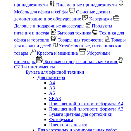
принадлежности
Письменные принадлежности
Мебель для офиса и сейфы
Офисные доски и
демонстрационное оборудование
Картриджи
Деловые и подарочные аксессуары
Продукты
питания и посуда
Бытовая техника
Техника для
офиса и торговли
Товары для творчества
Товары
для школы и детей
Хозяйственные, гигиенические
товары
Красота и медицина
Уборочный
инвентарь
Бытовая и профессиональная химия
СИЗ и инструменты
Бумага для офисной техники
Для принтера
А4
А3
А5
SRA3
Повышенной плотности формата А4
Повышенной плотности формата А3
Бумага цветная для оргтехники
Фотобумага
Пленки для печати
Для чертежных и копировальных работ