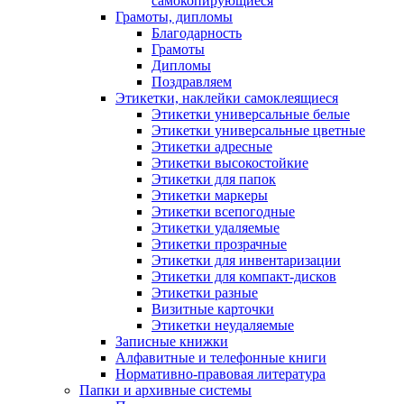
самокопирующиеся
Грамоты, дипломы
Благодарность
Грамоты
Дипломы
Поздравляем
Этикетки, наклейки самоклеящиеся
Этикетки универсальные белые
Этикетки универсальные цветные
Этикетки адресные
Этикетки высокостойкие
Этикетки для папок
Этикетки маркеры
Этикетки всепогодные
Этикетки удаляемые
Этикетки прозрачные
Этикетки для инвентаризации
Этикетки для компакт-дисков
Этикетки разные
Визитные карточки
Этикетки неудаляемые
Записные книжки
Алфавитные и телефонные книги
Нормативно-правовая литература
Папки и архивные системы