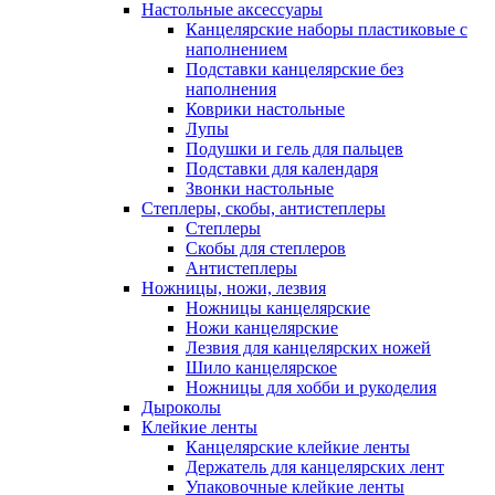
Настольные аксессуары
Канцелярские наборы пластиковые с
наполнением
Подставки канцелярские без
наполнения
Коврики настольные
Лупы
Подушки и гель для пальцев
Подставки для календаря
Звонки настольные
Степлеры, скобы, антистеплеры
Степлеры
Скобы для степлеров
Антистеплеры
Ножницы, ножи, лезвия
Ножницы канцелярские
Ножи канцелярские
Лезвия для канцелярских ножей
Шило канцелярское
Ножницы для хобби и рукоделия
Дыроколы
Клейкие ленты
Канцелярские клейкие ленты
Держатель для канцелярских лент
Упаковочные клейкие ленты