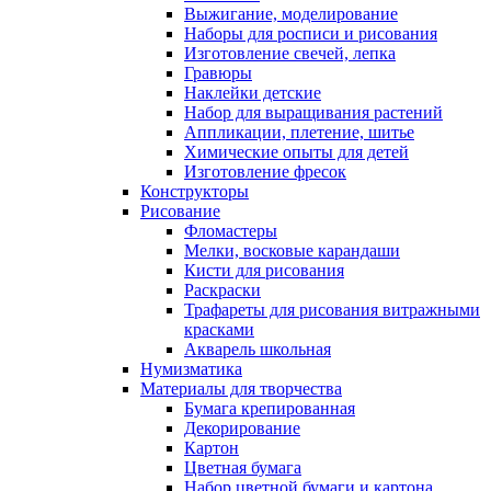
Выжигание, моделирование
Наборы для росписи и рисования
Изготовление свечей, лепка
Гравюры
Наклейки детские
Набор для выращивания растений
Аппликации, плетение, шитье
Химические опыты для детей
Изготовление фресок
Конструкторы
Рисование
Фломастеры
Мелки, восковые карандаши
Кисти для рисования
Раскраски
Трафареты для рисования витражными
красками
Акварель школьная
Нумизматика
Материалы для творчества
Бумага крепированная
Декорирование
Картон
Цветная бумага
Набор цветной бумаги и картона