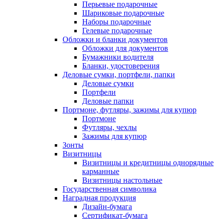
Перьевые подарочные
Шариковые подарочные
Наборы подарочные
Гелевые подарочные
Обложки и бланки документов
Обложки для документов
Бумажники водителя
Бланки, удостоверения
Деловые сумки, портфели, папки
Деловые сумки
Портфели
Деловые папки
Портмоне, футляры, зажимы для купюр
Портмоне
Футляры, чехлы
Зажимы для купюр
Зонты
Визитницы
Визитницы и кредитницы однорядные
карманные
Визитницы настольные
Государственная символика
Наградная продукция
Дизайн-бумага
Сертификат-бумага