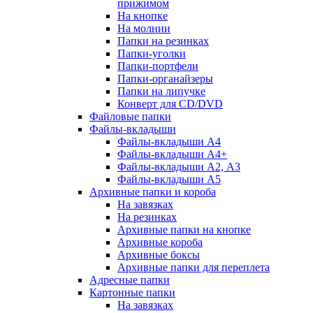
прижимом
На кнопке
На молнии
Папки на резинках
Папки-уголки
Папки-портфели
Папки-органайзеры
Папки на липучке
Конверт для CD/DVD
Файловые папки
Файлы-вкладыши
Файлы-вкладыши А4
Файлы-вкладыши А4+
Файлы-вкладыши А2, А3
Файлы-вкладыши А5
Архивные папки и короба
На завязках
На резинках
Архивные папки на кнопке
Архивные короба
Архивные боксы
Архивные папки для переплета
Адресные папки
Картонные папки
На завязках