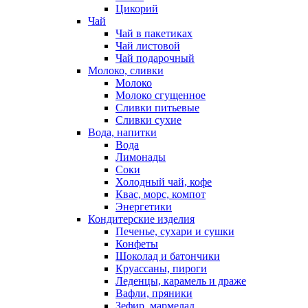
Цикорий
Чай
Чай в пакетиках
Чай листовой
Чай подарочный
Молоко, сливки
Молоко
Молоко сгущенное
Сливки питьевые
Сливки сухие
Вода, напитки
Вода
Лимонады
Соки
Холодный чай, кофе
Квас, морс, компот
Энергетики
Кондитерские изделия
Печенье, сухари и сушки
Конфеты
Шоколад и батончики
Круассаны, пироги
Леденцы, карамель и драже
Вафли, пряники
Зефир, мармелад