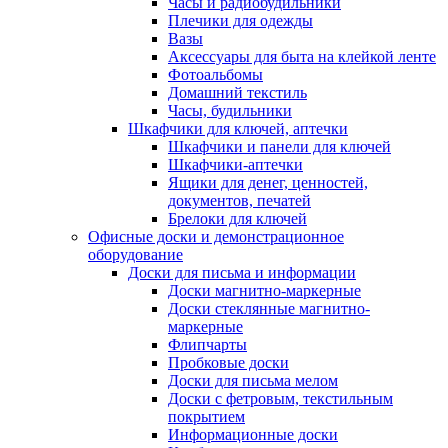
Часы и радиобудильники
Плечики для одежды
Вазы
Аксессуары для быта на клейкой ленте
Фотоальбомы
Домашний текстиль
Часы, будильники
Шкафчики для ключей, аптечки
Шкафчики и панели для ключей
Шкафчики-аптечки
Ящики для денег, ценностей,
документов, печатей
Брелоки для ключей
Офисные доски и демонстрационное
оборудование
Доски для письма и информации
Доски магнитно-маркерные
Доски стеклянные магнитно-
маркерные
Флипчарты
Пробковые доски
Доски для письма мелом
Доски с фетровым, текстильным
покрытием
Информационные доски