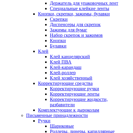
Держатель для упаковочных лент
Специальные клейкие ленты
Кнопки, скрепки, зажимы, булавки
Скрепки
Диспенсеры для скрепок
Зажимы для бумаг
Набор скрепок и зажимов
Кнопки
Булавки
Клей
Клей канцелярский
Клей ПВА
Клей-карандаш
Клей-роллер
Клей хозяйственный
Корректирующие средства
Корректирующие ручки
Корректирующие ленты
Корректирующие жидкости,
разбавители
Комплектующие к дыроколам
Письменные принадлежности
Ручки
Шариковые
Роллеры, линеры, капиллярные