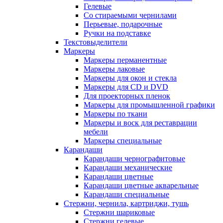
Гелевые
Со стираемыми чернилами
Перьевые, подарочные
Ручки на подставке
Текстовыделители
Маркеры
Маркеры перманентные
Маркеры лаковые
Маркеры для окон и стекла
Маркеры для CD и DVD
Для проекторных пленок
Маркеры для промышленной графики
Маркеры по ткани
Маркеры и воск для реставрации
мебели
Маркеры специальные
Карандаши
Карандаши чернографитовые
Карандаши механические
Карандаши цветные
Карандаши цветные акварельные
Карандаши специальные
Стержни, чернила, картриджи, тушь
Стержни шариковые
Стержни гелевые