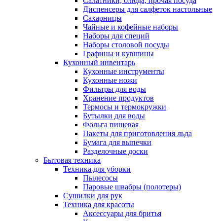
Салатники, блюда, прочая посуда
Диспенсеры для салфеток настольные
Сахарницы
Чайные и кофейные наборы
Наборы для специй
Наборы столовой посуды
Графины и кувшины
Кухонный инвентарь
Кухонные инструменты
Кухонные ножи
Фильтры для воды
Хранение продуктов
Термосы и термокружки
Бутылки для воды
Фольга пищевая
Пакеты для приготовления льда
Бумага для выпечки
Разделочные доски
Бытовая техника
Техника для уборки
Пылесосы
Паровые швабры (полотеры)
Сушилки для рук
Техника для красоты
Аксессуары для бритья