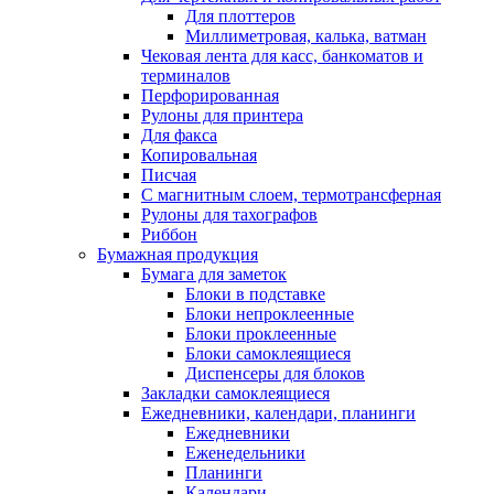
Для плоттеров
Миллиметровая, калька, ватман
Чековая лента для касс, банкоматов и
терминалов
Перфорированная
Рулоны для принтера
Для факса
Копировальная
Писчая
С магнитным слоем, термотрансферная
Рулоны для тахографов
Риббон
Бумажная продукция
Бумага для заметок
Блоки в подставке
Блоки непроклеенные
Блоки проклеенные
Блоки самоклеящиеся
Диспенсеры для блоков
Закладки самоклеящиеся
Ежедневники, календари, планинги
Ежедневники
Еженедельники
Планинги
Календари