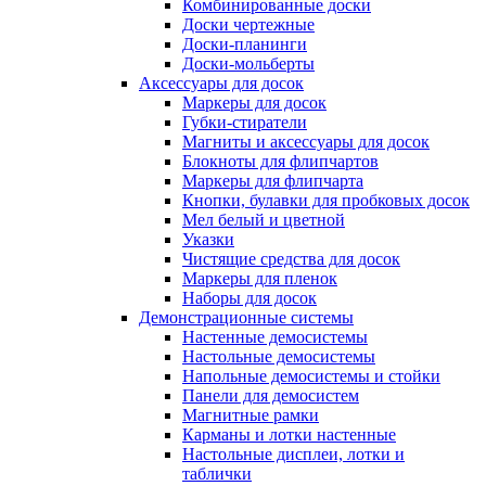
Комбинированные доски
Доски чертежные
Доски-планинги
Доски-мольберты
Аксессуары для досок
Маркеры для досок
Губки-стиратели
Магниты и аксессуары для досок
Блокноты для флипчартов
Маркеры для флипчарта
Кнопки, булавки для пробковых досок
Мел белый и цветной
Указки
Чистящие средства для досок
Маркеры для пленок
Наборы для досок
Демонстрационные системы
Настенные демосистемы
Настольные демосистемы
Напольные демосистемы и стойки
Панели для демосистем
Магнитные рамки
Карманы и лотки настенные
Настольные дисплеи, лотки и
таблички