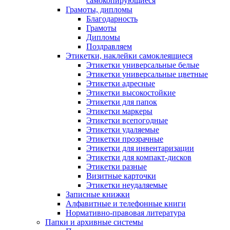
самокопирующиеся
Грамоты, дипломы
Благодарность
Грамоты
Дипломы
Поздравляем
Этикетки, наклейки самоклеящиеся
Этикетки универсальные белые
Этикетки универсальные цветные
Этикетки адресные
Этикетки высокостойкие
Этикетки для папок
Этикетки маркеры
Этикетки всепогодные
Этикетки удаляемые
Этикетки прозрачные
Этикетки для инвентаризации
Этикетки для компакт-дисков
Этикетки разные
Визитные карточки
Этикетки неудаляемые
Записные книжки
Алфавитные и телефонные книги
Нормативно-правовая литература
Папки и архивные системы