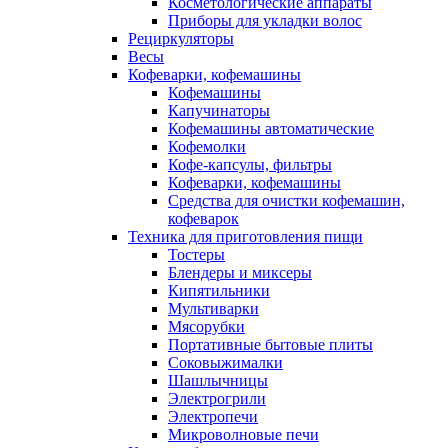
Косметологические аппараты
Приборы для укладки волос
Рециркуляторы
Весы
Кофеварки, кофемашины
Кофемашины
Капучинаторы
Кофемашины автоматические
Кофемолки
Кофе-капсулы, фильтры
Кофеварки, кофемашины
Средства для очистки кофемашин,
кофеварок
Техника для приготовления пищи
Тостеры
Блендеры и миксеры
Кипятильники
Мультиварки
Мясорубки
Портативные бытовые плиты
Соковыжималки
Шашлычницы
Электрогрили
Электропечи
Микроволновые печи