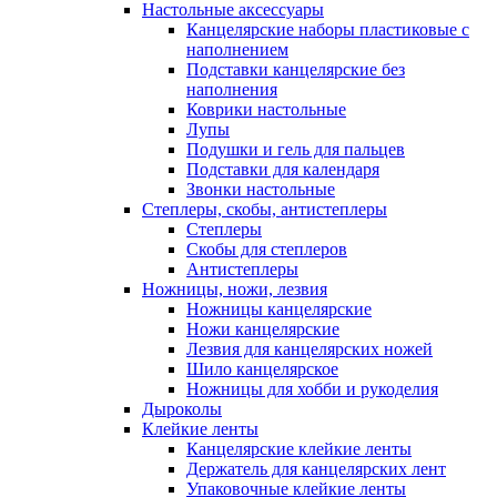
Настольные аксессуары
Канцелярские наборы пластиковые с
наполнением
Подставки канцелярские без
наполнения
Коврики настольные
Лупы
Подушки и гель для пальцев
Подставки для календаря
Звонки настольные
Степлеры, скобы, антистеплеры
Степлеры
Скобы для степлеров
Антистеплеры
Ножницы, ножи, лезвия
Ножницы канцелярские
Ножи канцелярские
Лезвия для канцелярских ножей
Шило канцелярское
Ножницы для хобби и рукоделия
Дыроколы
Клейкие ленты
Канцелярские клейкие ленты
Держатель для канцелярских лент
Упаковочные клейкие ленты