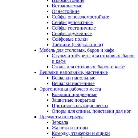
Взломостойкие
Встраиваемые
Огнестойкие
Сейфы огневзломостойкие
Сейфы депозитные
Сейфы гостиничные
Сейфы оружейные
Сейфовые полки
Тайники (сейфы-книги)
Мебель для столовых, баров и кафе
Стулья и табуреты для столовых, баров
и кафе
Столы для столовых, баров и кафе
Вешалки напольные, настенные
Вешалки напольные
Вешалки настенные
Эрогономика рабочего места
Коврики придверные
Защитные покрытия
Противоскользящие ленты
Опоры для спины, подставки для ног
Предметы интерьера
Зеркала
Жалюзи и шторы
Комоды, этажерки и ящики