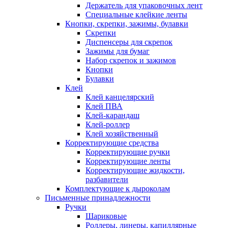
Держатель для упаковочных лент
Специальные клейкие ленты
Кнопки, скрепки, зажимы, булавки
Скрепки
Диспенсеры для скрепок
Зажимы для бумаг
Набор скрепок и зажимов
Кнопки
Булавки
Клей
Клей канцелярский
Клей ПВА
Клей-карандаш
Клей-роллер
Клей хозяйственный
Корректирующие средства
Корректирующие ручки
Корректирующие ленты
Корректирующие жидкости,
разбавители
Комплектующие к дыроколам
Письменные принадлежности
Ручки
Шариковые
Роллеры, линеры, капиллярные