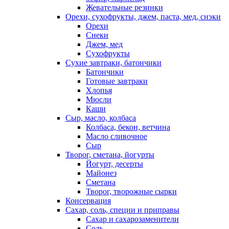
Жевательные резинки
Орехи, сухофрукты, джем, паста, мед, снэки
Орехи
Снеки
Джем, мед
Сухофрукты
Сухие завтраки, батончики
Батончики
Готовые завтраки
Хлопья
Мюсли
Каши
Сыр, масло, колбаса
Колбаса, бекон, ветчина
Масло сливочное
Сыр
Творог, сметана, йогурты
Йогурт, десерты
Майонез
Сметана
Творог, творожные сырки
Консервация
Сахар, соль, специи и приправы
Сахар и сахарозаменители
Соль