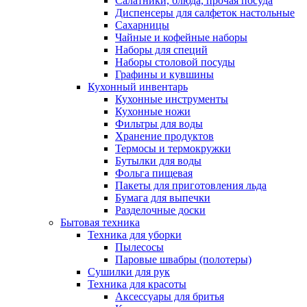
Салатники, блюда, прочая посуда
Диспенсеры для салфеток настольные
Сахарницы
Чайные и кофейные наборы
Наборы для специй
Наборы столовой посуды
Графины и кувшины
Кухонный инвентарь
Кухонные инструменты
Кухонные ножи
Фильтры для воды
Хранение продуктов
Термосы и термокружки
Бутылки для воды
Фольга пищевая
Пакеты для приготовления льда
Бумага для выпечки
Разделочные доски
Бытовая техника
Техника для уборки
Пылесосы
Паровые швабры (полотеры)
Сушилки для рук
Техника для красоты
Аксессуары для бритья