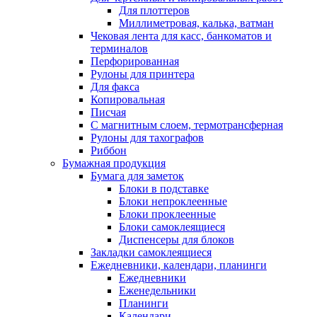
Для плоттеров
Миллиметровая, калька, ватман
Чековая лента для касс, банкоматов и
терминалов
Перфорированная
Рулоны для принтера
Для факса
Копировальная
Писчая
С магнитным слоем, термотрансферная
Рулоны для тахографов
Риббон
Бумажная продукция
Бумага для заметок
Блоки в подставке
Блоки непроклеенные
Блоки проклеенные
Блоки самоклеящиеся
Диспенсеры для блоков
Закладки самоклеящиеся
Ежедневники, календари, планинги
Ежедневники
Еженедельники
Планинги
Календари