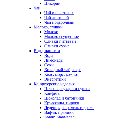
Цикорий
Чай
Чай в пакетиках
Чай листовой
Чай подарочный
Молоко, сливки
Молоко
Молоко сгущенное
Сливки питьевые
Сливки сухие
Вода, напитки
Вода
Лимонады
Соки
Холодный чай, кофе
Квас, морс, компот
Энергетики
Кондитерские изделия
Печенье, сухари и сушки
Конфеты
Шоколад и батончики
Круассаны, пироги
Леденцы, карамель и драже
Вафли, пряники
Зефир, мармелад