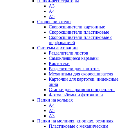
Папки-регистраторы
А3
А4
А5
Скоросшиватели
Скоросшиватели картонные
Скоросшиватели пластиковые
Скоросшиватели пластиковые с
перфорацией
Системы архивации
Разделители листов
Самоклеящиеся карманы
Картотеки
Разделители для картотек
Механизмы для скоросшивателя
Карточки для картотек, индексные
окна
Станки для архивного переплета
Фотоальбомы и фотокниги
Папки на кольцах
А4
А5
А3
Папки на молниях, кнопках, резинках
Пластиковые с механическим