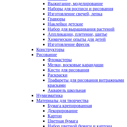
Выжигание, моделирование
Наборы для росписи и рисования
Изготовление свечей, лепка
Гравюры
Наклейки детские
Набор для выращивания растений
Аппликации, плетение, шитье
Химические опыты для детей
Изготовление фресок
Конструкторы
Рисование
Фломастеры
Мелки, восковые карандаши
Кисти для рисования
Раскраски
Трафареты для рисования витражными
красками
Акварель школьная
Нумизматика
Материалы для творчества
Бумага крепированная
Декорирование
Картон
Цветная бумага
Набор цветной бумаги и картона