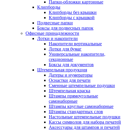
Папки-обложки картонные
Клипборды
Клипборды без крышки
Клипборды с крышкой
Подвесные папки
Боксы для подвесных папок
Офисные принадлежности
Лотки и накопители
Накопители вертикальные
Лотки для бумаг
Универсальные накопители,
секционные
Боксы для документов
Штемпельная продукция
Датеры и нумераторы
Оснастки для печати
Сменные штемпельные подушки
Штемпельная краска
Штампы прямоугольные
самонаборные
Штампы круглые самонаборные
Штампы стандартных слов
Настольные штемпельные подушки
Кассы символов для набора печатей
Аксессуары для штампов и печатей