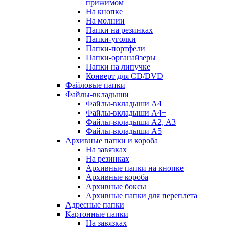
прижимом
На кнопке
На молнии
Папки на резинках
Папки-уголки
Папки-портфели
Папки-органайзеры
Папки на липучке
Конверт для CD/DVD
Файловые папки
Файлы-вкладыши
Файлы-вкладыши А4
Файлы-вкладыши А4+
Файлы-вкладыши А2, А3
Файлы-вкладыши А5
Архивные папки и короба
На завязках
На резинках
Архивные папки на кнопке
Архивные короба
Архивные боксы
Архивные папки для переплета
Адресные папки
Картонные папки
На завязках