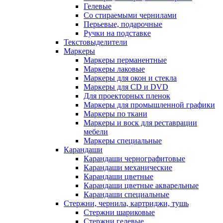
Гелевые
Со стираемыми чернилами
Перьевые, подарочные
Ручки на подставке
Текстовыделители
Маркеры
Маркеры перманентные
Маркеры лаковые
Маркеры для окон и стекла
Маркеры для CD и DVD
Для проекторных пленок
Маркеры для промышленной графики
Маркеры по ткани
Маркеры и воск для реставрации
мебели
Маркеры специальные
Карандаши
Карандаши чернографитовые
Карандаши механические
Карандаши цветные
Карандаши цветные акварельные
Карандаши специальные
Стержни, чернила, картриджи, тушь
Стержни шариковые
Стержни гелевые