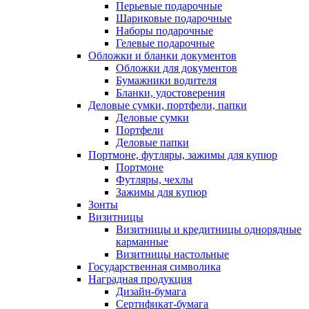
Перьевые подарочные
Шариковые подарочные
Наборы подарочные
Гелевые подарочные
Обложки и бланки документов
Обложки для документов
Бумажники водителя
Бланки, удостоверения
Деловые сумки, портфели, папки
Деловые сумки
Портфели
Деловые папки
Портмоне, футляры, зажимы для купюр
Портмоне
Футляры, чехлы
Зажимы для купюр
Зонты
Визитницы
Визитницы и кредитницы однорядные
карманные
Визитницы настольные
Государственная символика
Наградная продукция
Дизайн-бумага
Сертификат-бумага