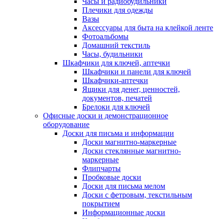
Часы и радиобудильники
Плечики для одежды
Вазы
Аксессуары для быта на клейкой ленте
Фотоальбомы
Домашний текстиль
Часы, будильники
Шкафчики для ключей, аптечки
Шкафчики и панели для ключей
Шкафчики-аптечки
Ящики для денег, ценностей,
документов, печатей
Брелоки для ключей
Офисные доски и демонстрационное
оборудование
Доски для письма и информации
Доски магнитно-маркерные
Доски стеклянные магнитно-
маркерные
Флипчарты
Пробковые доски
Доски для письма мелом
Доски с фетровым, текстильным
покрытием
Информационные доски