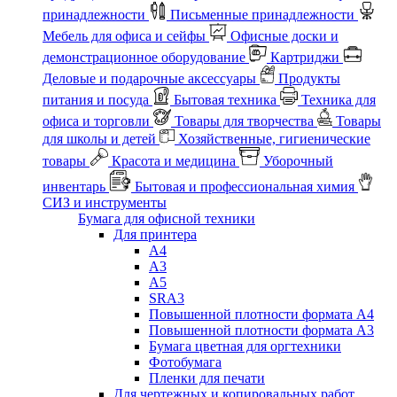
принадлежности
Письменные принадлежности
Мебель для офиса и сейфы
Офисные доски и
демонстрационное оборудование
Картриджи
Деловые и подарочные аксессуары
Продукты
питания и посуда
Бытовая техника
Техника для
офиса и торговли
Товары для творчества
Товары
для школы и детей
Хозяйственные, гигиенические
товары
Красота и медицина
Уборочный
инвентарь
Бытовая и профессиональная химия
СИЗ и инструменты
Бумага для офисной техники
Для принтера
А4
А3
А5
SRA3
Повышенной плотности формата А4
Повышенной плотности формата А3
Бумага цветная для оргтехники
Фотобумага
Пленки для печати
Для чертежных и копировальных работ