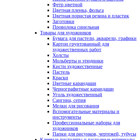
Фетр цветной
Цветная пленка, фольга
Цветная пористая резина и пластик
Заготовки
Проволока синельная
Товары для художников
Бумага для пастели, акварели, графики
Картон грунтованный для
художественных работ
Холсты
Мольберты и этюдники
Кисти художественные
Пастель
Краски
Цветные карандаши
Чернографитные карандаши
Уголь художественный
Сангина, сепия
Мелки для рисования
Вспомогательные материалы и
инструменты
Профессиональные наборы для
художников
Папки для рисунков, чертежей, тубусы
Клеевые пистолеты и расходные материалы