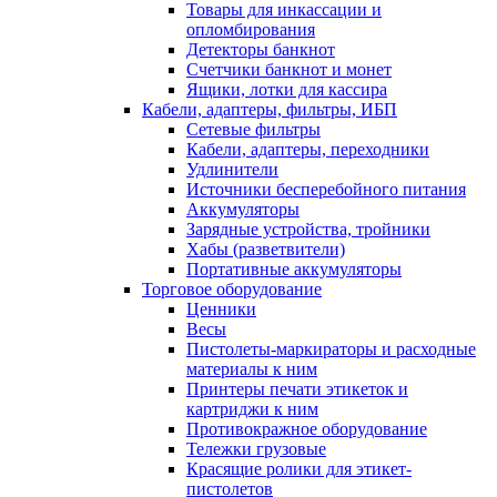
Товары для инкассации и
опломбирования
Детекторы банкнот
Счетчики банкнот и монет
Ящики, лотки для кассира
Кабели, адаптеры, фильтры, ИБП
Сетевые фильтры
Кабели, адаптеры, переходники
Удлинители
Источники бесперебойного питания
Аккумуляторы
Зарядные устройства, тройники
Хабы (разветвители)
Портативные аккумуляторы
Торговое оборудование
Ценники
Весы
Пистолеты-маркираторы и расходные
материалы к ним
Принтеры печати этикеток и
картриджи к ним
Противокражное оборудование
Тележки грузовые
Красящие ролики для этикет-
пистолетов