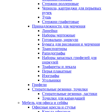
Стержни роллеровые
Чернила, картриджи для перьевых
ручек
Тушь
Стержни графитовые
Принадлежности для черчения
Линейки
Наборы чертежные
Готовальни, циркули
Бумага для рисования и черчения
Транспортиры
Рапидографы
Наборы запасных грифелей для
циркулей
Трафареты и лекала
Перья плакатные
Изографы
Угольники
Грифели
Стирательные резинки, точилки
Стирательные резинки, ластики
Точилки для карандашей
Мебель для офиса и сейфы
Офисные кресла и стулья
Кресла офисные